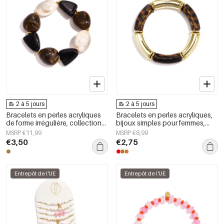
2 à 5 jours
2 à 5 jours
Bracelets en perles acryliques
Bracelets en perles acryliques,
de forme irrégulière, collection
bijoux simples pour femmes,
Simple Daily Simple, bijoux pour
collection Daily Simple
MSRP €11,99
MSRP €8,99
femmes
€3,50
€2,75
Entrepôt de l'UE
Entrepôt de l'UE