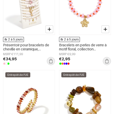
2 à 5 jours
2 à 5 jours
Présentoir pour bracelets de
Bracelets en perles de verre à
cheville en céramique,
motif floral, collection
collection Fleurs, Vacances,
décontractée et simple pour
MSRP €111,99
MSRP €9,99
Plage, Romantique, Bijoux pour
femmes
€34,95
€2,95
femmes
Entrepôt de l'UE
Entrepôt de l'UE