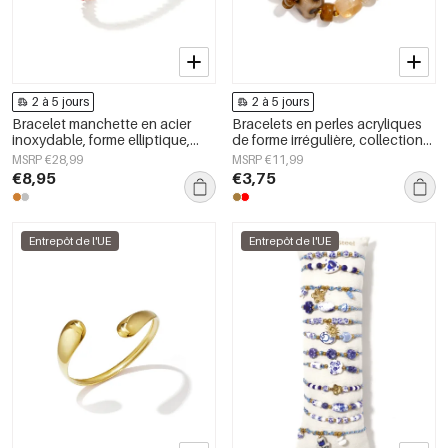
2 à 5 jours
2 à 5 jours
Bracelet manchette en acier
Bracelets en perles acryliques
inoxydable, forme elliptique,
de forme irrégulière, collection
collection Simple Daily Simple,
Simple Daily Simple, bijoux pour
MSRP €28,99
MSRP €11,99
bijoux pour femmes
femmes
€8,95
€3,75
Entrepôt de l'UE
Entrepôt de l'UE