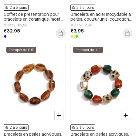
2 à 5 jours
2 à 5 jours
Coffret de présentation pour
Bracelets en acier inoxydable à
bracelets en céramique, motif
perles, couleur unie, collection
cœur, style rétro, collection
Simple Daily Simple, bijoux pour
MSRP €105,99
MSRP €12,99
ethnique quotidienne, bijoux
femmes
€32,95
€3,95
pour femmes
Entrepôt de l'UE
Entrepôt de l'UE
2 à 5 jours
2 à 5 jours
Bracelets en perles acryliques,
Bracelets en perles acryliques,