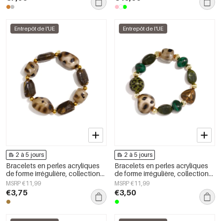
bijoux pour femmes
Entrepôt de l'UE
Entrepôt de l'UE
2 à 5 jours
2 à 5 jours
Bracelets en perles acryliques
Bracelets en perles acryliques
de forme irrégulière, collection
de forme irrégulière, collection
Simple Daily Simple, bijoux pour
Simple Daily Simple, bijoux pour
MSRP €11,99
MSRP €11,99
femmes
femmes
€3,75
€3,50