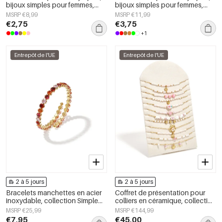
bijoux simples pour femmes,
bijoux simples pour femmes,
collection Daily Simple
collection Daily Simple
MSRP €8,99
MSRP €11,99
€2,75
€3,75
+1
Entrepôt de l'UE
Entrepôt de l'UE
2 à 5 jours
2 à 5 jours
Bracelets manchettes en acier
Coffret de présentation pour
inoxydable, collection Simple
colliers en céramique, collection
Daily Simple, bijoux pour
Fleurs, Vacances et
MSRP €25,99
MSRP €144,99
femmes
Romantisme au quotidien,
€7,95
€45,00