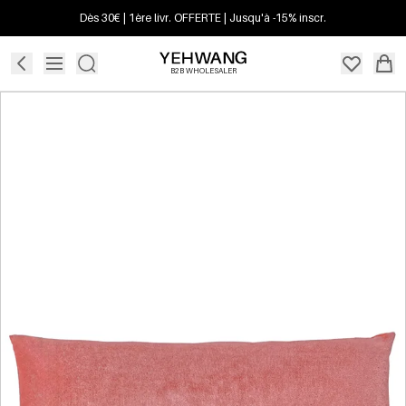
Dès 30€ | 1ère livr. OFFERTE | Jusqu'à -15% inscr.
B2B WHOLESALER