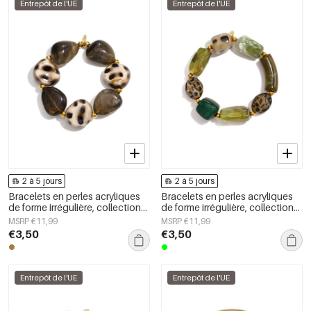
Entrepôt de l'UE
Entrepôt de l'UE
2 à 5 jours
2 à 5 jours
Bracelets en perles acryliques
Bracelets en perles acryliques
de forme irrégulière, collection
de forme irrégulière, collection
Simple Daily Simple, bijoux pour
Simple Daily Simple, bijoux pour
MSRP €11,99
MSRP €11,99
femmes
femmes
€3,50
€3,50
Entrepôt de l'UE
Entrepôt de l'UE