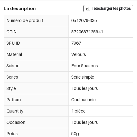
La description
Télécharger les photos
Numéro de produit
0512079-335
GTIN
8720687125941
SPU ID
7967
Material
Velours
Saison
Four Seasons
Series
Série simple
Style
Tous les jours
Pattern
Couleur unie
Quantity
1 pièce
Occasion
Tous les jours
Poids
50g