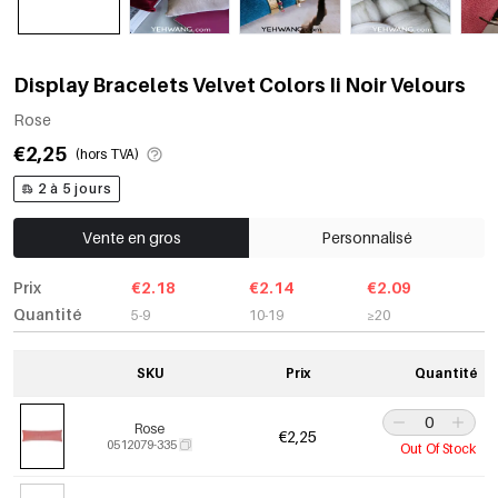
Display Bracelets Velvet Colors Ii Noir Velours
Rose
€2,25
(hors TVA)
2 à 5 jours
Vente en gros
Personnalisé
Prix
€2.18
€2.14
€2.09
Quantité
5-9
10-19
≥20
SKU
Prix
Quantité
Rose
€2,25
0512079-335
Out Of Stock