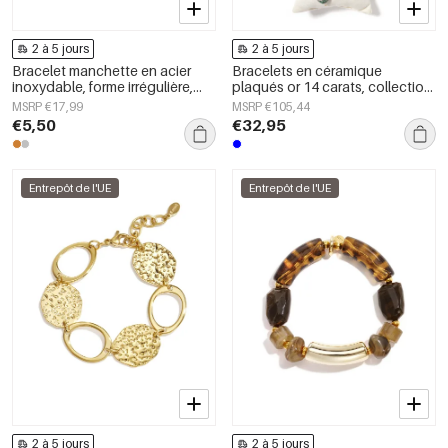
2 à 5 jours
2 à 5 jours
Bracelet manchette en acier
Bracelets en céramique
inoxydable, forme irrégulière,
plaqués or 14 carats, collection
collection Simple Daily Simple,
ethnique florale, style
MSRP €17,99
MSRP €105,44
bijoux pour femmes
vacances/plage, bijoux pour
€5,50
€32,95
femmes
Entrepôt de l'UE
Entrepôt de l'UE
2 à 5 jours
2 à 5 jours