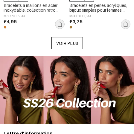
Bracelets à maillons en acier
Bracelets en perles acryliques,
inoxydable, collection rétro
bijoux simples pour femmes,
classique pour femmes
collection Daily Simple
MSRP €15,99
MSRP €11,99
€4,95
€3,75
VOIR PLUS
Lettre d’information