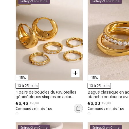
Entrepôt en Chine
Entrepôt en Chine
-15%
-15%
13 à 25 jours
13 à 25 jours
1 paire de boucles d&#39;oreilles
Bague classique en ac
géométriques simples en acier
étanche couleur or ave
inoxydable doré étanche avec
pièce)
€6,46
€6,03
€7,60
€7,09
strass pour femme
Commande min. de 1 pc
Commande min. de 1 pc
Entrepôt en Chine
Entrepôt en Chine