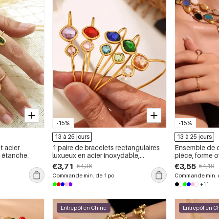
-15%
-15%
13 à 25 jours
13 à 25 jours
t acier
1 paire de bracelets rectangulaires
Ensemble de c
, étanche.
luxueux en acier inoxydable,
pièce, forme o
étanches, couleur or, pour femmes
acier inoxydab
€3,71
€3,55
€4,36
€4,18
Commande min. de 1 pc
Commande min. d
+11
Entrepôt en Chine
Entrepôt en C