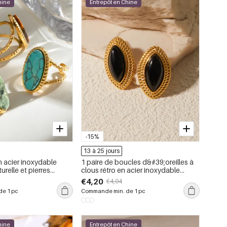
hine
Entrepôt en Chine
-15%
13 à 25 jours
n acier inoxydable
1 paire de boucles d&#39;oreilles à
urelle et pierres
clous rétro en acier inoxydable
étanche couleur or
€4,20
€4,94
e 1 pc
Commande min. de 1 pc
hine
Entrepôt en Chine