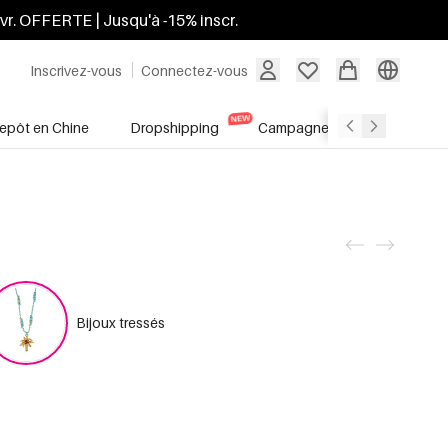
ivr. OFFERTE | Jusqu'à -15% inscr.
Inscrivez-vous
Connectez-vous
repôt en Chine
Dropshipping
Campagnes
Soldes
Bijoux tressés