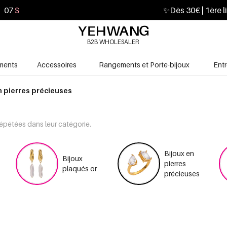
05
S
✨
Dès 30€ | 1ère l
B2B WHOLESALER
ments
Accessoires
Rangements et Porte-bijoux
Ent
n pierres précieuses
répétées dans leur catégorie.
Bijoux en
Bijoux
pierres
plaqués or
précieuses