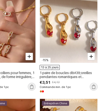
-15%
13 à 25 jours
olliers pour femmes, 1
1 paire de boucles d&#39;oreilles
 de forme irrégulière,
pendantes romantiques et
dable, étanche,
mignonnes en forme de cœur, en
€3,51
€4,13
acier inoxydable étanche pour
e 1 pc
Commande min. de 1 pc
femme.
hine
Entrepôt en Chine