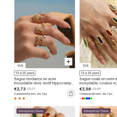
-15%
-15%
13 à 25 jours
13 à 25 jours
Bague tendance en acier
Bague ovale en verre e
inoxydable doré, motif hippocampe,
inoxydable, couleur or
1 pièce, inspirée des vacances
€2,73
€2,58
€3,21
€3,04
Commande min. de 1 pc
Commande min. de 1 pc
Entrepôt en Chine
Entrepôt en Chine