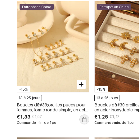
Entrepôt en Chine
Entrepôt en Chine
-15%
-15%
13 à 25 jours
13 à 25 jours
Boucles d&#39;oreilles puces pour
Boucles d&#39;oreille
femmes, forme ronde simple, en acier
en acier inoxydable i
inoxydable, étanches, couleur or
forme étoile simple
€1,33
€1,25
€1,57
€1,47
Commande min. de 1 pc
Commande min. de 1 pc