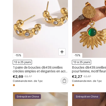
-15%
-15%
13 à 25 jours
13 à 25 jours
1 paire de boucles d&#39;oreilles
Boucles d&#39;oreille
créoles simples et élégantes en acier
pour femme, motif fleu
inoxydable imperméable de forme
vacances, en acier in
€2,69
€2,27
€3,17
€2,67
irrégulière pour femme.
étanche (1 paire)
Commande min. de 1 pc
Commande min. de 1 pc
Entrepôt en Chine
Entrepôt en Chine