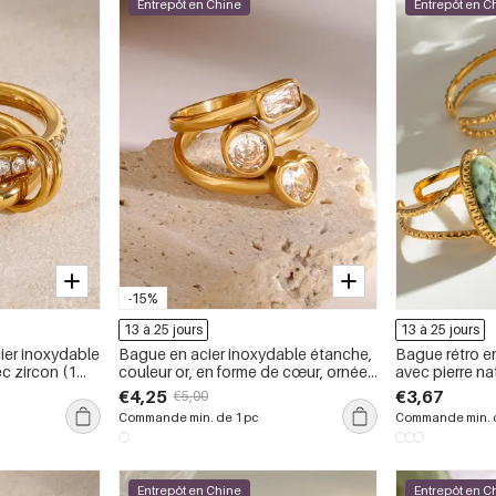
Entrepôt en Chine
Entrepôt en C
-15%
13 à 25 jours
13 à 25 jours
ier inoxydable
Bague en acier inoxydable étanche,
Bague rétro e
c zircon (1
couleur or, en forme de cœur, ornée
avec pierre nat
d&#39;un zircon.
précieuses
€4,25
€3,67
€5,00
Commande min. de 1 pc
Commande min. d
Entrepôt en Chine
Entrepôt en C