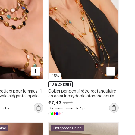
-15%
13 à 25 jours
olliers pour femmes, 1
Collier pendentif rétro rectangulaire
vale élégante, opale,
en acier inoxydable étanche couleur
le, étanche, couleur or
or pour femme (1 pièce)
€7,43
€8,74
e 1 pc
Commande min. de 1 pc
hine
Entrepôt en Chine