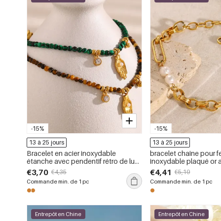
-15%
-15%
13 à 25 jours
13 à 25 jours
Bracelet en acier inoxydable
bracelet chaîne pour 
étanche avec pendentif rétro de luxe
inoxydable plaqué or avec perles
(1 pièce)
artificielles, série rom
€3,70
€4,41
€4,35
€5,19
doux
Commande min. de 1 pc
Commande min. de 1 pc
Entrepôt en Chine
Entrepôt en Chine