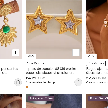
-15%
-15%
13 à 25 jours
13 à 25 jours
s pendantes
1 paire de boucles d&#39;oreilles
Bague ajustab
rs de
puces classiques et simples en
élégante et g
oxydable
forme d&#39;étoile, en acier
inoxydable ét
€4,22
€2,38
€4,96
€2,80
inoxydable étanche, couleur or, pour
Simple Series 
Commande min. de 1 pc
Commande min. d
femme.
Entrepôt en Chine
Entrepôt en C