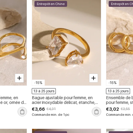
Entrepôt en Chine
Entrepôt en C
-15%
-15%
13 à 25 jours
13 à 25 jours
femme, en
Bague ajustable pour femme, en
Ensemble de b
é or, ornée de
acier inoxydable délicat, étanche,
pour femme, s
ométriques (1
plaquée or et ornée de zircon (1
simple, en aci
€3,66
€3,02
€4,31
€3,55
pièce).
couleur or, av
Commande min. de 1 pc
Commande min. d