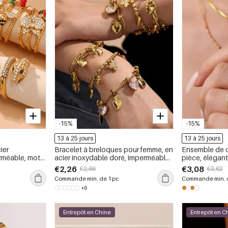
-15%
-15%
13 à 25 jours
13 à 25 jours
ier
Bracelet à breloques pour femme, en
Ensemble de c
rméable, motif
acier inoxydable doré, imperméable,
pièce, élégant,
avec motif ours (1 pièce).
en acier inoxy
€2,26
€3,08
€2,66
€3,62
couleur or
Commande min. de 1 pc
Commande min. d
+6
Entrepôt en Chine
Entrepôt en C