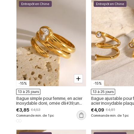
Entrepôt en Chine
Entrepôt en Chine
-15%
-15%
13 à 25 jours
13 à 25 jours
Bague simple pour femme, en acier
Bague ajustable pour 
inoxydable doré, ornée d&#39;un
acier inoxydable plaqu
zircon et ornée d&#39;un cœur
strass et de formes gé
€3,85
€4,09
€4,53
€4,81
décontracté.
pièce).
Commande min. de 1 pc
Commande min. de 1 pc