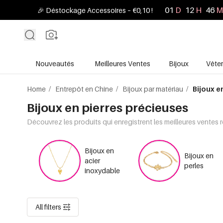
01
D
12
H
46
M
🎉 Déstockage Accessoires – €0,10 !
Nouveautés
Meilleures Ventes
Bijoux
Vête
Home
/
Entrepôt en Chine
/
Bijoux par matériau
/
Bijoux e
Bijoux en pierres précieuses
Découvrez les produits qui enregistrent les meilleures ventes 
Bijoux en
Bijoux en
acier
perles
inoxydable
All filters