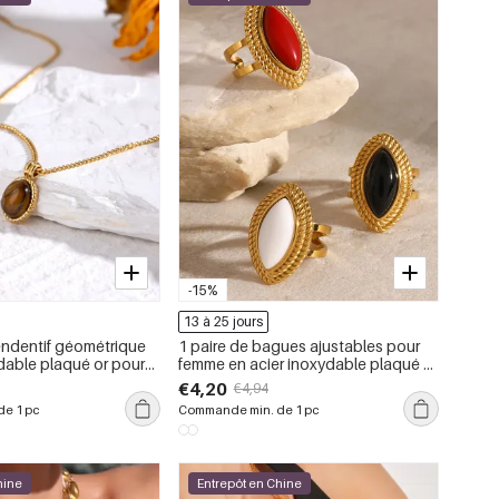
-15%
13 à 25 jours
pendentif géométrique
1 paire de bagues ajustables pour
ble plaqué or pour
femme en acier inoxydable plaqué or
imple, 1 pièce
, style rétro, série simple
€4,20
€4,94
e 1 pc
Commande min. de 1 pc
hine
Entrepôt en Chine