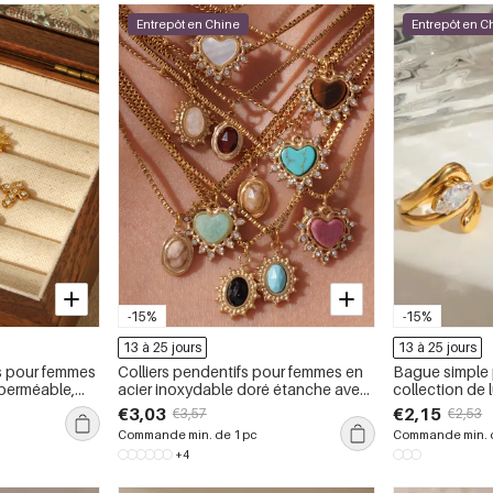
Entrepôt en Chine
Entrepôt en C
-15%
-15%
13 à 25 jours
13 à 25 jours
s pour femmes
Colliers pendentifs pour femmes en
Bague simple
mperméable,
acier inoxydable doré étanche avec
collection de l
pierre naturelle et cœur radieux
inoxydable do
€3,03
€2,15
€3,57
€2,53
ornée de strass
Commande min. de 1 pc
Commande min. d
+4