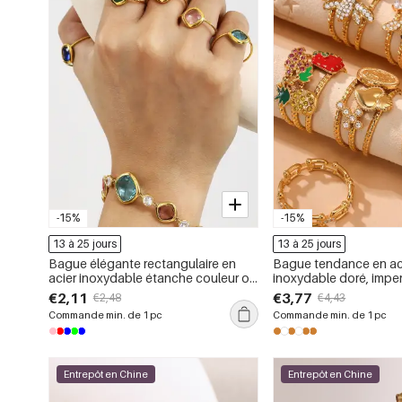
-15%
-15%
13 à 25 jours
13 à 25 jours
Bague élégante rectangulaire en
Bague tendance en ac
acier inoxydable étanche couleur or
inoxydable doré, impe
(1 pièce)
fruits vifs (1 pièce)
€2,11
€3,77
€2,48
€4,43
Commande min. de 1 pc
Commande min. de 1 pc
Entrepôt en Chine
Entrepôt en Chine