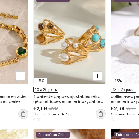
-15%
-15%
13 à 25 jours
13 à 25 jours
femme en acier
1 paire de bagues ajustables rétro
collier avec 
géométriques en acier inoxydable
en acier inoxyda
antique, cœur
plaqué or avec pierres précieuses
femme, série s
€2,69
€2,69
€3,17
€3,17
artificielles pour femmes, série
Commande min. de 1 pc
Commande min. d
classique
Entrepôt en Chine
Entrepôt en C