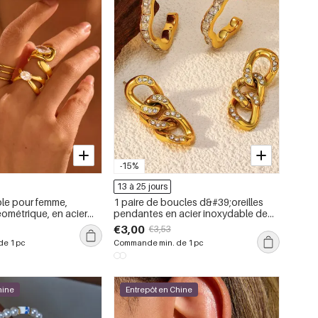
-15%
13 à 25 jours
le pour femme,
1 paire de boucles d&#39;oreilles
éométrique, en acier
pendantes en acier inoxydable de
anche, collection
forme irrégulière, étanches, couleur
€3,00
€3,53
(1 pièce).
or
e 1 pc
Commande min. de 1 pc
hine
Entrepôt en Chine