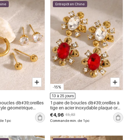
hine
Entrepôt en Chine
-15%
13 à 25 jours
oucles d&#39;oreilles
1 paire de boucles d&#39;oreilles à
tyle géométrique
tige en acier inoxydable plaqué or
er inoxydable, étanche,
avec zircons pour femme, style rétro,
€4,96
€5,83
ec zircon.
série romantique
e 1 pc
Commande min. de 1 pc