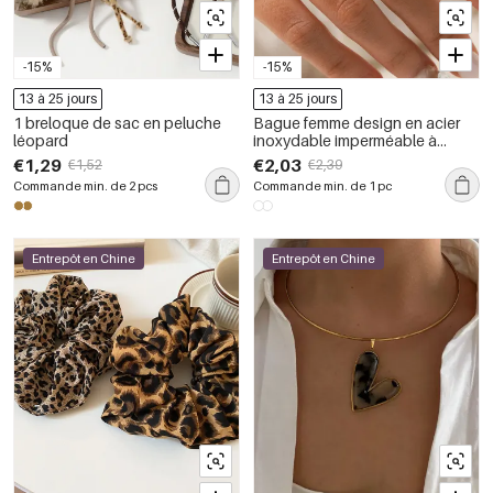
-15%
-15%
13 à 25 jours
13 à 25 jours
1 breloque de sac en peluche
Bague femme design en acier
léopard
inoxydable imperméable à
imprimé léopard (1 pièce)
€1,29
€2,03
€1,52
€2,39
Commande min. de 2 pcs
Commande min. de 1 pc
Entrepôt en Chine
Entrepôt en Chine