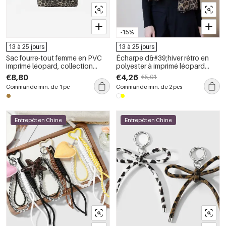
-15%
13 à 25 jours
13 à 25 jours
Sac fourre-tout femme en PVC
Écharpe d&#39;hiver rétro en
imprimé léopard, collection
polyester à imprimé léopard
Simple Series (1 pièce)
pour femme, 1 pièce
€8,80
€4,26
€5,01
Commande min. de 1 pc
Commande min. de 2 pcs
Entrepôt en Chine
Entrepôt en Chine