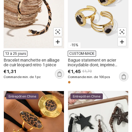
-15%
13 à 25 jours
CUSTOM-MADE
Bracelet manchette en alliage
Bague statement en acier
de cuir léopard rétro 1 pièce
inoxydable doré, imprimé
léopard, étanche
€1,31
€1,45
€1,70
Commande min. de 1 pc
Commande min. de 100 pcs
Entrepôt en Chine
Entrepôt en Chine