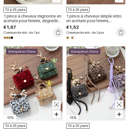
13 à 25 jours
13 à 25 jours
1 pince à cheveux mignonne en
1 pince à cheveux simple rétro
acétate pour femme, dégradé
en acétate pour femme,
de couleurs
dégradé de couleurs
€1,67
€1,52
Commande min. de 1 pc
Commande min. de 2 pcs
Entrepôt en Chine
Entrepôt en Chine
-15%
-15%
13 à 25 jours
13 à 25 jours