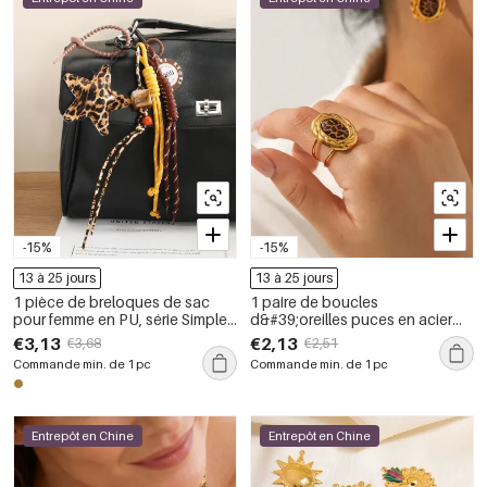
-15%
-15%
13 à 25 jours
13 à 25 jours
1 pièce de breloques de sac
1 paire de boucles
pour femme en PU, série Simple
d&#39;oreilles puces en acier
Daily Star
inoxydable doré, imprimé
€3,13
€2,13
€3,68
€2,51
léopard
Commande min. de 1 pc
Commande min. de 1 pc
Entrepôt en Chine
Entrepôt en Chine