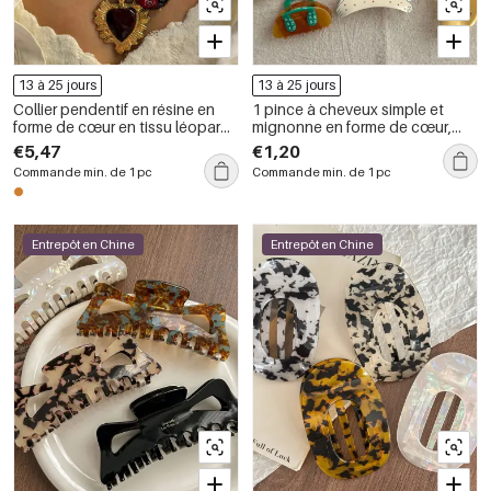
13 à 25 jours
13 à 25 jours
Collier pendentif en résine en
1 pince à cheveux simple et
forme de cœur en tissu léopard
mignonne en forme de cœur,
1 pièce
animal, fruit, en acétate, pour
€5,47
€1,20
femme
Commande min. de 1 pc
Commande min. de 1 pc
Entrepôt en Chine
Entrepôt en Chine