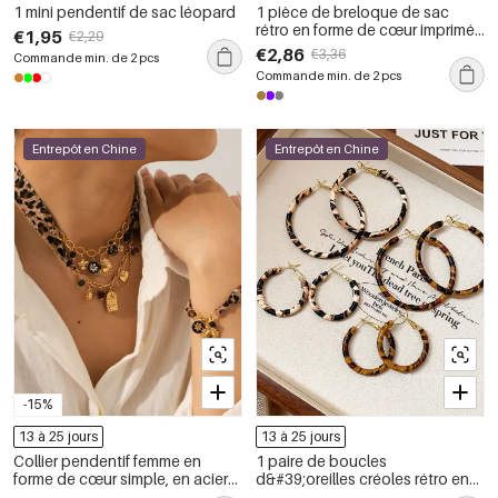
1 mini pendentif de sac léopard
1 pièce de breloque de sac
rétro en forme de cœur imprimé
€1,95
€2,29
léopard
€2,86
€3,36
Commande min. de 2 pcs
Commande min. de 2 pcs
Entrepôt en Chine
Entrepôt en Chine
-15%
13 à 25 jours
13 à 25 jours
Collier pendentif femme en
1 paire de boucles
forme de cœur simple, en acier
d&#39;oreilles créoles rétro en
inoxydable étanche, couleur or
fer à motif léopard