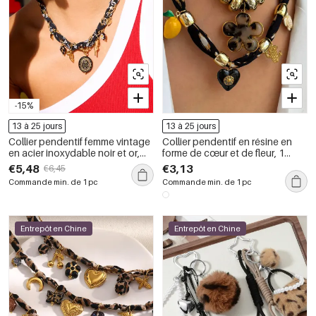
-15%
13 à 25 jours
13 à 25 jours
Collier pendentif femme vintage
Collier pendentif en résine en
en acier inoxydable noir et or,
forme de cœur et de fleur, 1
orné d&#39;une rose, étanche
pièce
€5,48
€3,13
€6,45
(1 pièce)
Commande min. de 1 pc
Commande min. de 1 pc
Entrepôt en Chine
Entrepôt en Chine