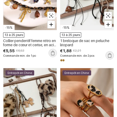
-15%
-15%
13 à 25 jours
13 à 25 jours
Collier pendentif femme rétro en
1 breloque de sac en peluche
forme de cœur et cerise, en acier
léopard
inoxydable étanche couleur or
€5,55
€1,88
€6,53
€2,21
(1 pièce)
Commande min. de 1 pc
Commande min. de 2 pcs
Entrepôt en Chine
Entrepôt en Chine