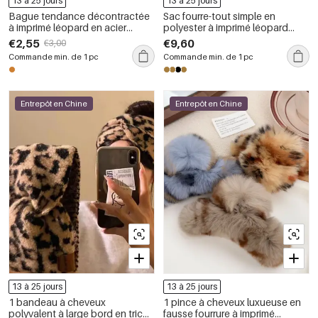
13 à 25 jours
13 à 25 jours
Bague tendance décontractée
Sac fourre-tout simple en
à imprimé léopard en acier
polyester à imprimé léopard
inoxydable étanche pour femme
pour femme (1 pièce)
€2,55
€9,60
€3,00
(1 pièce)
Commande min. de 1 pc
Commande min. de 1 pc
Entrepôt en Chine
Entrepôt en Chine
13 à 25 jours
13 à 25 jours
1 bandeau à cheveux
1 pince à cheveux luxueuse en
polyvalent à large bord en tricot
fausse fourrure à imprimé