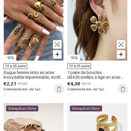
-15%
-15%
13 à 25 jours
13 à 25 jours
Bague femme rétro en acier
1 paire de boucles
inoxydable imperméable, motif
d&#39;oreilles à tige en acier
léopard, forme irrégulière (1
inoxydable couleur or pour
€2,21
€4,36
€2,60
€5,13
pièce).
femme, série Simple, motif fleur
Commande min. de 1 pc
Commande min. de 1 pc
naturelle
Entrepôt en Chine
Entrepôt en Chine