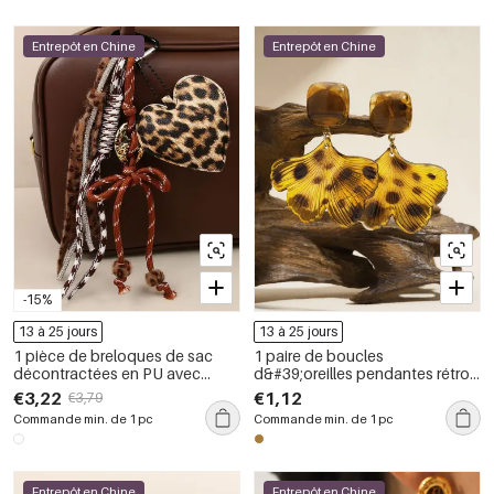
Entrepôt en Chine
Entrepôt en Chine
-15%
13 à 25 jours
13 à 25 jours
1 pièce de breloques de sac
1 paire de boucles
décontractées en PU avec
d&#39;oreilles pendantes rétro
nœud et imprimé léopard et
en acrylique motif feuille de
€3,22
€1,12
€3,79
cœur pour femme
léopard
Commande min. de 1 pc
Commande min. de 1 pc
Entrepôt en Chine
Entrepôt en Chine