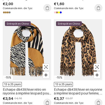
imprimé léopard pour femme
léopard pour femme
€2,00
€1,60
Commande min. de 1 pc
Commande min. de 1 pc
Entrepôt en Chine
Entrepôt en Chine
-15%
-15%
13 à 25 jours
13 à 25 jours
Écharpe d&#39;hiver rétro en
Écharpe d&#39;hiver en rayonne
rayonne à imprimé léopard pour
à imprimé léopard pour femme, 1
femme, 1 pièce
pièce
€3,54
€3,37
€4,16
€3,97
Commande min. de 1 pc
Commande min. de 1 pc