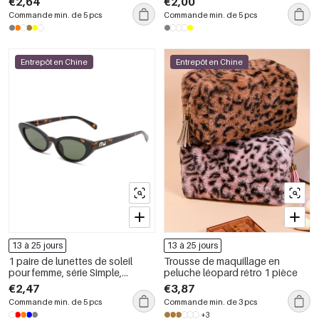
€2,64
€2,00
PC
Commande min. de 5 pcs
Commande min. de 5 pcs
Entrepôt en Chine
Entrepôt en Chine
13 à 25 jours
13 à 25 jours
1 paire de lunettes de soleil
Trousse de maquillage en
pour femme, série Simple,
peluche léopard rétro 1 pièce
décontractées, imprimé léopard,
€2,47
€3,87
PC
Commande min. de 5 pcs
Commande min. de 3 pcs
+3