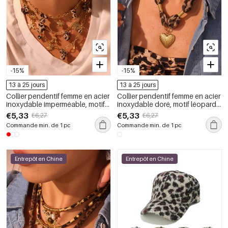
-15%
-15%
13 à 25 jours
13 à 25 jours
Collier pendentif femme en acier
Collier pendentif femme en acier
inoxydable imperméable, motif
inoxydable doré, motif léopard
léopard et cœur de forme
et cœur (1 pièce)
€5,33
€5,33
€6,27
€6,27
irrégulière (1 pièce)
Commande min. de 1 pc
Commande min. de 1 pc
Entrepôt en Chine
Entrepôt en Chine