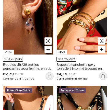
-15%
-15%
13 à 25 jours
13 à 25 jours
Boucles d&#39;oreilles
Bracelet manchette sexy
pendantes pour femme, en acier
torsadé à imprimé léopard en
inoxydable doré, motif léopard,
acier inoxydable, couleur or,
€2,79
€4,19
€3,28
€4,93
étanches, 1 paire
pour femme (1 pièce).
Commande min. de 1 pc
Commande min. de 1 pc
Entrepôt en Chine
Entrepôt en Chine