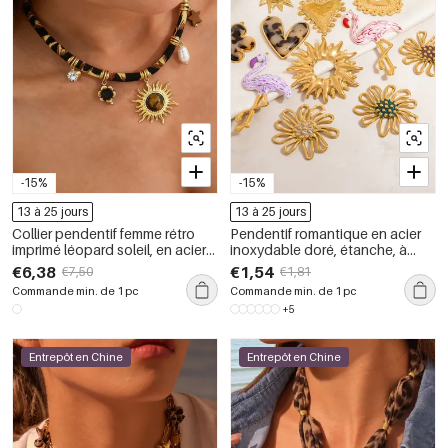
-15%
-15%
13 à 25 jours
13 à 25 jours
Collier pendentif femme rétro
Pendentif romantique en acier
imprimé léopard soleil, en acier
inoxydable doré, étanche, à
inoxydable étanche, couleur or
motif floral (1 pièce)
€6,38
€1,54
€7,50
€1,81
(1 pièce)
Commande min. de 1 pc
Commande min. de 1 pc
+5
Entrepôt en Chine
Entrepôt en Chine