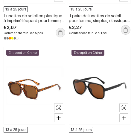
13 à 25 jours
13 à 25 jours
Lunettes de soleil en plastique
1 paire de lunettes de soleil
à imprimé léopard pour femme,
pour femme, simples, classiques,
série simple, décontractées, 1
à imprimé léopard, couleurs
€2,67
€2,27
pièce
mélangées
Commande min. de 5 pcs
Commande min. de 1 pc
Entrepôt en Chine
Entrepôt en Chine
13 à 25 jours
13 à 25 jours