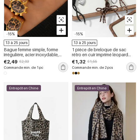
-15%
-15%
13 à 25 jours
13 à 25 jours
Bague femme simple, forme
1 pièce de breloque de sac
irrégulière, acier inoxydable,
rétro en cuir imprimé léopard
couleur or, étanche
avec étoile
€2,49
€1,32
€2,93
€1,55
Commande min. de 1 pc
Commande min. de 2 pcs
Entrepôt en Chine
Entrepôt en Chine