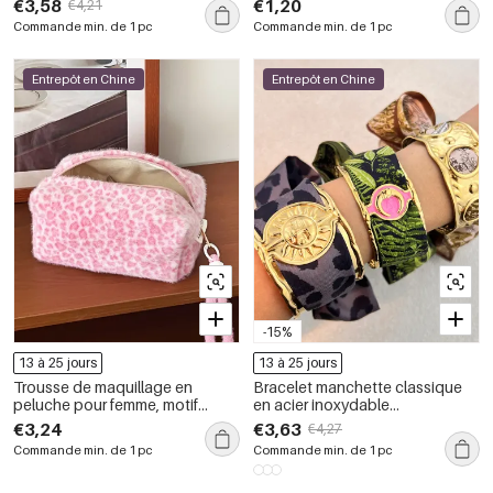
€3,58
€1,20
€4,21
(1 pièce)
Commande min. de 1 pc
Commande min. de 1 pc
Entrepôt en Chine
Entrepôt en Chine
-15%
13 à 25 jours
13 à 25 jours
Trousse de maquillage en
Bracelet manchette classique
peluche pour femme, motif
en acier inoxydable
léopard rétro romantique, 1
imperméable avec foulard en
€3,24
€3,63
€4,27
pièce
soie (1 pièce).
Commande min. de 1 pc
Commande min. de 1 pc