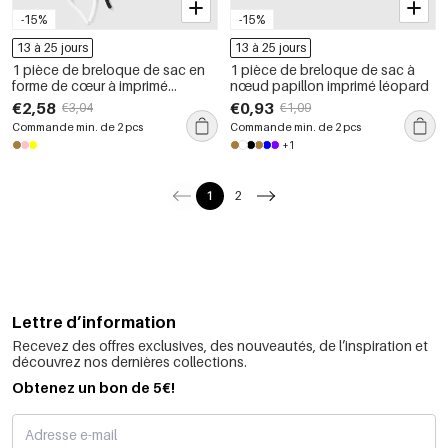
-15%
-15%
13 à 25 jours
13 à 25 jours
1 pièce de breloque de sac en
1 pièce de breloque de sac à
forme de cœur à imprimé
nœud papillon imprimé léopard
léopard de couleurs mélangées
€2,58
€0,93
€3,04
€1,09
Commande min. de 2 pcs
Commande min. de 2 pcs
+1
1
2
Lettre d’information
Recevez des offres exclusives, des nouveautés, de l’inspiration et
découvrez nos dernières collections.
Obtenez un bon de 5€!