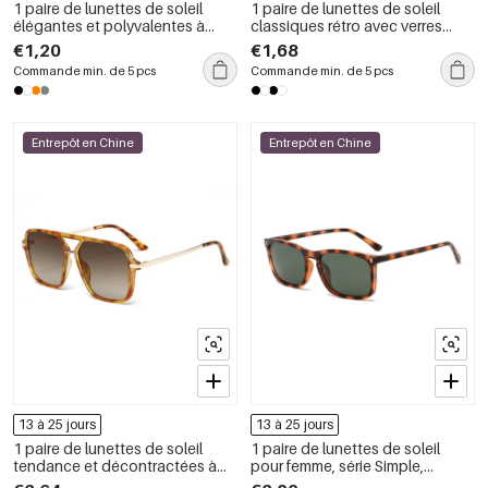
1 paire de lunettes de soleil
1 paire de lunettes de soleil
élégantes et polyvalentes à
classiques rétro avec verres
double pont et imprimé léopard
marron à imprimé léopard pour
€1,20
€1,68
pour femme
femme
Commande min. de 5 pcs
Commande min. de 5 pcs
Entrepôt en Chine
Entrepôt en Chine
13 à 25 jours
13 à 25 jours
1 paire de lunettes de soleil
1 paire de lunettes de soleil
tendance et décontractées à
pour femme, série Simple,
imprimé léopard pour femme
décontractées, imprimé léopard,