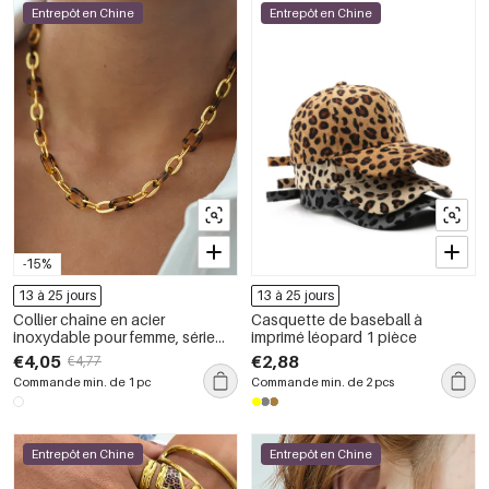
Entrepôt en Chine
Entrepôt en Chine
-15%
13 à 25 jours
13 à 25 jours
Collier chaîne en acier
Casquette de baseball à
inoxydable pour femme, série
imprimé léopard 1 pièce
simple, motif léopard rétro, 1
€4,05
€2,88
€4,77
pièce
Commande min. de 1 pc
Commande min. de 2 pcs
Entrepôt en Chine
Entrepôt en Chine