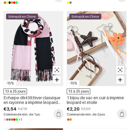
Entrepôt en Chine
Entrepôt en Chine
-15%
-15%
13 à 25 jours
13 à 25 jours
Écharpe d&#39;hiver classique
1 bijou de sac en cuir à imprimé
en rayonne à imprimé léopard
léopard et étoile
pour femme, 1 pièce
€3,54
€2,20
€4,16
€2,59
Commande min. de 1 pc
Commande min. de 2 pcs
+1