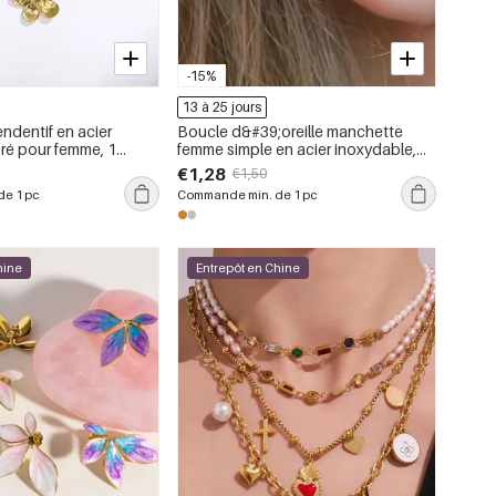
-15%
13 à 25 jours
endentif en acier
Boucle d&#39;oreille manchette
ré pour femme, 1
femme simple en acier inoxydable,
ssée à la main, motif
imperméable, couleur or, motif floral
€1,28
€1,50
(1 pièce)
e 1 pc
Commande min. de 1 pc
hine
Entrepôt en Chine