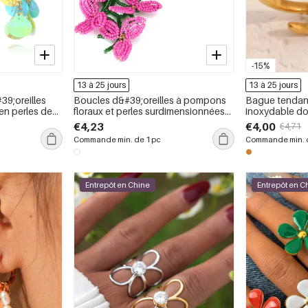
-15%
13 à 25 jours
13 à 25 jours
39;oreilles
Boucles d&#39;oreilles à pompons
Bague tendan
en perles de
floraux et perles surdimensionnées
inoxydable dor
(1 paire)
avec motif flor
€4,23
€4,00
€4,71
Commande min. de 1 pc
Commande min. d
Entrepôt en Chine
Entrepôt en C