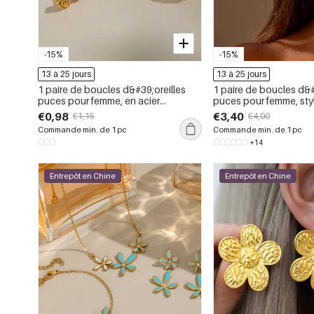
-15%
-15%
13 à 25 jours
13 à 25 jours
1 paire de boucles d&#39;oreilles
1 paire de boucles d&#
puces pour femme, en acier
puces pour femme, sty
inoxydable, couleur or, motif floral,
dessin animé, en acier
€0,98
€3,40
€1,15
€4,00
série Simple
étanche, couleur or, co
Commande min. de 1 pc
Commande min. de 1 pc
Simple.
+14
Entrepôt en Chine
Entrepôt en Chine