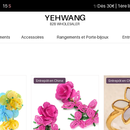
12
S
✨
Dès 30€ | 1ère l
B2B WHOLESALER
ments
Accessoires
Rangements et Porte-bijoux
Ent
Entrepôt en Chine
Entrepôt en C