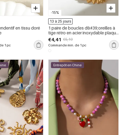
-15%
13 à 25 jours
endentif en tissu doré
1 paire de boucles d&#39;oreilles à
e
tige rétro en acier inoxydable plaqué
or avec perles artificielles pour
€4,41
€5,19
femme
e 1 pc
Commande min. de 1 pc
hine
Entrepôt en Chine