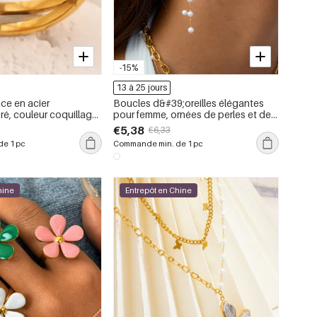
-15%
13 à 25 jours
ce en acier
Boucles d&#39;oreilles élégantes
é, couleur coquillage,
pour femme, ornées de perles et de
al chic (1 pièce).
pompons floraux, en acier
€5,38
€6,33
inoxydable imperméable couleur or
e 1 pc
Commande min. de 1 pc
(1 paire).
hine
Entrepôt en Chine