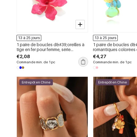
13 à 25 jours
13 à 25 jours
1 paire de boucles d&#39;oreilles à
1 paire de boucles d&#
tige en fer pour femme, série
romantiques colorées 
romantique, motif fleur douce
sequins à motif floral.
€2,08
€4,27
Commande min. de 1 pc
Commande min. de 1 pc
Entrepôt en Chine
Entrepôt en Chine