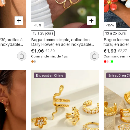
-15%
-15%
13 à 25 jours
13 à 25 jours
39;oreilles à
Bague femme simple, collection
Bague femme si
 inoxydable
Daily Flower, en acier inoxydable
floral, en aci
leur
étanche (1 pièce).
pièce)
€1,96
€1,93
€2,30
€2,27
Commande min. de 1 pc
Commande min. d
Entrepôt en Chine
Entrepôt en C