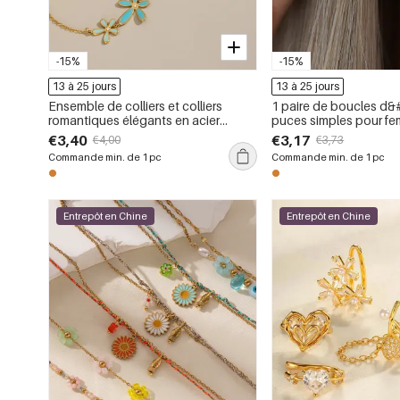
-15%
-15%
13 à 25 jours
13 à 25 jours
Ensemble de colliers et colliers
1 paire de boucles d&#
romantiques élégants en acier
puces simples pour fe
inoxydable doré et or, ornés de
inoxydable étanche, co
€3,40
€3,17
€4,00
€3,73
strass, avec motif floral.
motif floral quotidien.
Commande min. de 1 pc
Commande min. de 1 pc
Entrepôt en Chine
Entrepôt en Chine