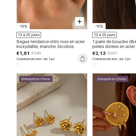
-15%
-15%
13 à 25 jours
13 à 25 jours
Bague tendance rétro rose en acier
1 paire de boucles d&#
inoxydable, étanche, bicolore.
perles dorées en acier
étanche, en forme de f
€1,61
€2,13
€1,89
€2,51
Commande min. de 1 pc
Commande min. de 1 pc
Entrepôt en Chine
Entrepôt en Chine