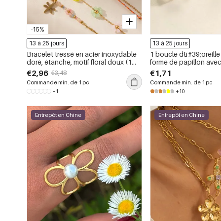
-15%
13 à 25 jours
13 à 25 jours
Bracelet tressé en acier inoxydable
1 boucle d&#39;oreille 
doré, étanche, motif floral doux (1
forme de papillon av
pièce), collection romantique
papillon et zircone cou
€2,96
€1,71
€3,48
cuivre
Commande min. de 1 pc
Commande min. de 1 pc
+1
+10
Entrepôt en Chine
Entrepôt en Chine