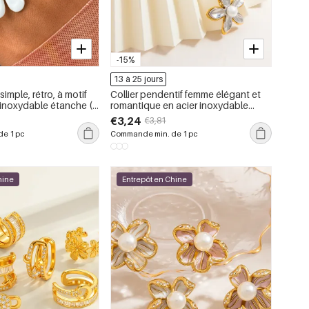
-15%
13 à 25 jours
mple, rétro, à motif
Collier pendentif femme élégant et
er inoxydable étanche (1
romantique en acier inoxydable
étanche, orné d&#39;une fleur (1
€3,24
€3,81
pièce)
e 1 pc
Commande min. de 1 pc
hine
Entrepôt en Chine