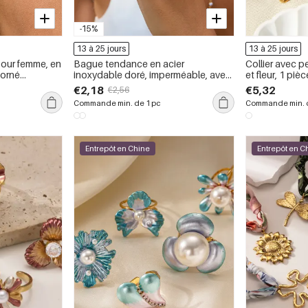
-15%
13 à 25 jours
13 à 25 jours
pour femme, en
Bague tendance en acier
Collier avec p
 orné
inoxydable doré, imperméable, avec
et fleur, 1 pièc
e (1 pièce).
motif floral (1 pièce).
€2,18
€5,32
€2,56
Commande min. de 1 pc
Commande min. d
Entrepôt en Chine
Entrepôt en C