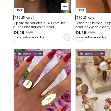
-15%
-15%
13 à 25 jours
13 à 25 jours
1 paire de boucles d&#39;oreilles
Bracelet à breloques 
puces classiques en acier
acier inoxydable doré,
inoxydable doré, ornées d&#39;une
d&#39;une fleur exquis
€4,19
€4,19
€4,93
€4,93
fleur d&#39;opale.
Commande min. de 1 pc
Commande min. de 1 pc
Entrepôt en Chine
Entrepôt en Chine