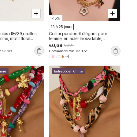
-15%
13 à 25 jours
cles d&#39;oreilles
Collier pendentif élégant pour
me, motif floral
femme, en acier inoxydable,
n acier inoxydable
imperméable, orné de perles de
€0,69
€0,81
zircon et d&#39;une fleur (1 pièce)
e 3 pcs
Commande min. de 1 pc
+4
hine
Entrepôt en Chine