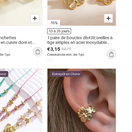
-15%
13 à 25 jours
nchettes
1 paire de boucles d&#39;oreilles à
 en cuivre doré et
tige simples en acier inoxydable
pour femme, motif fleur douce
€3,15
€3,71
e 1 pc
Commande min. de 1 pc
hine
Entrepôt en Chine