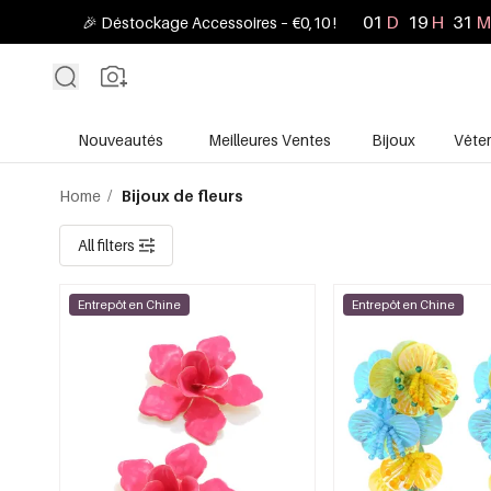
01
D
19
H
31
M
🎉 Déstockage Accessoires – €0,10 !
Nouveautés
Meilleures Ventes
Bijoux
Vête
Home
/
Bijoux de fleurs
All filters
Entrepôt en Chine
Entrepôt en Chine