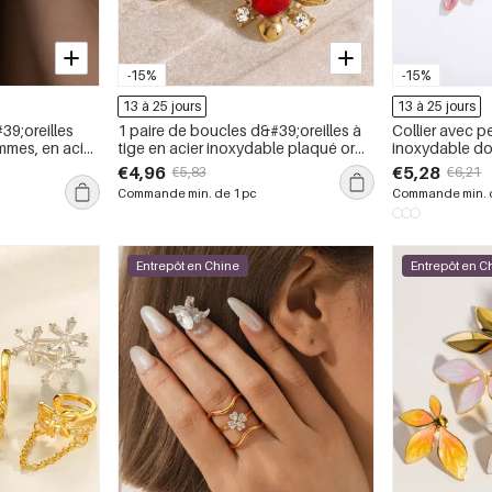
-15%
-15%
13 à 25 jours
13 à 25 jours
39;oreilles
1 paire de boucles d&#39;oreilles à
Collier avec p
mmes, en acier
tige en acier inoxydable plaqué or
inoxydable do
uleur or, avec
avec zircons pour femme, style rétro,
pièce, corde ti
€4,96
€5,28
€5,83
€6,21
série romantique
floral
Commande min. de 1 pc
Commande min. d
Entrepôt en Chine
Entrepôt en C