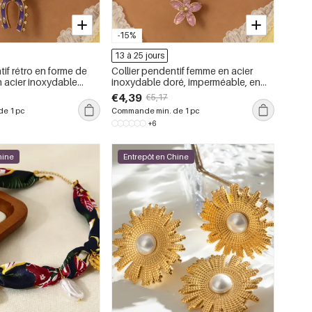
-15%
13 à 25 jours
tif rétro en forme de
Collier pendentif femme en acier
en acier inoxydable
inoxydable doré, imperméable, en
ur or, pour femme (1
forme de fer à cheval exagéré (1
€4,39
€5,17
pièce)
e 1 pc
Commande min. de 1 pc
+6
hine
Entrepôt en Chine