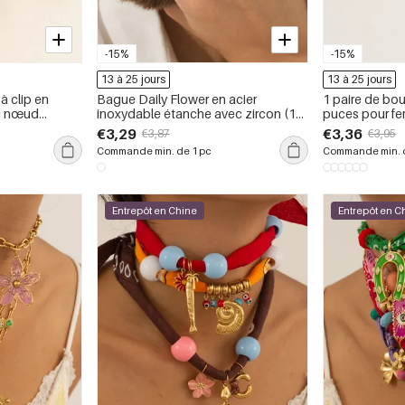
-15%
-15%
13 à 25 jours
13 à 25 jours
à clip en
Bague Daily Flower en acier
1 paire de bou
ec nœud
inoxydable étanche avec zircon (1
puces pour fem
leur or et
pièce)
romantique, e
€3,29
€3,36
€3,87
€3,95
étanche.
Commande min. de 1 pc
Commande min. d
Entrepôt en Chine
Entrepôt en C