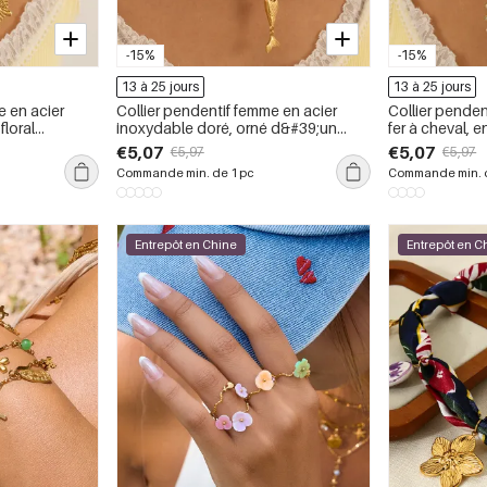
-15%
-15%
13 à 25 jours
13 à 25 jours
e en acier
Collier pendentif femme en acier
Collier penden
floral
inoxydable doré, orné d&#39;un
fer à cheval, 
poisson et de fleurs colorées (1
étanche, coule
€5,07
€5,07
€5,97
€5,97
pièce)
pièce)
Commande min. de 1 pc
Commande min. d
Entrepôt en Chine
Entrepôt en C