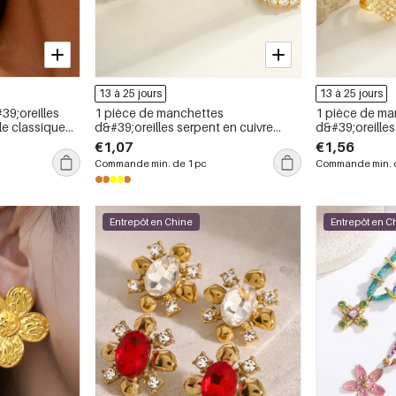
13 à 25 jours
13 à 25 jours
39;oreilles
1 pièce de manchettes
1 pièce de ma
le classique
d&#39;oreilles serpent en cuivre
d&#39;oreilles
 inoxydable
doré et zircon
zircon
€1,07
€1,56
llection
Commande min. de 1 pc
Commande min. d
Entrepôt en Chine
Entrepôt en C