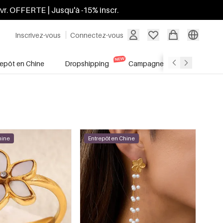
ivr. OFFERTE | Jusqu'à -15% inscr.
Inscrivez-vous
Connectez-vous
repôt en Chine
Dropshipping
Campagnes
Soldes
hine
Entrepôt en Chine