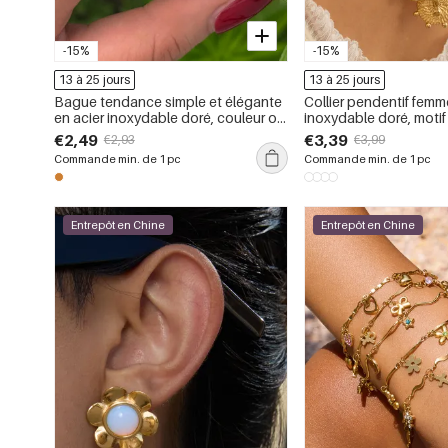
-15%
-15%
13 à 25 jours
13 à 25 jours
Bague tendance simple et élégante
Collier pendentif femm
en acier inoxydable doré, couleur or,
inoxydable doré, motif 
avec motif floral.
romantique (1 pièce)
€2,49
€3,39
€2,93
€3,99
Commande min. de 1 pc
Commande min. de 1 pc
Entrepôt en Chine
Entrepôt en Chine