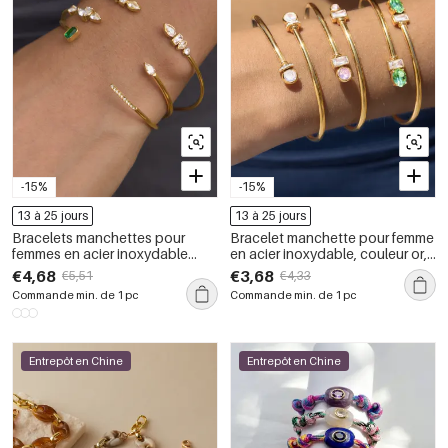
-15%
-15%
13 à 25 jours
13 à 25 jours
Bracelets manchettes pour
Bracelet manchette pour femme
femmes en acier inoxydable
en acier inoxydable, couleur or,
doré, étanches, de forme
avec zircon, forme géométrique
€4,68
€3,68
€5,51
€4,33
géométrique et ornés de zircon.
simple et étanche.
Commande min. de 1 pc
Commande min. de 1 pc
Entrepôt en Chine
Entrepôt en Chine