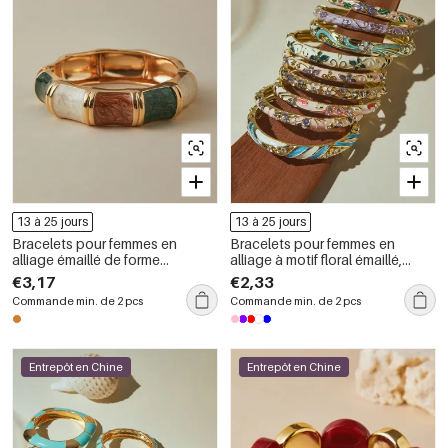
13 à 25 jours
13 à 25 jours
Bracelets pour femmes en
Bracelets pour femmes en
alliage émaillé de forme
alliage à motif floral émaillé,
géométrique rétro
collection romantique
€3,17
€2,33
Commande min. de 2 pcs
Commande min. de 2 pcs
Entrepôt en Chine
Entrepôt en Chine