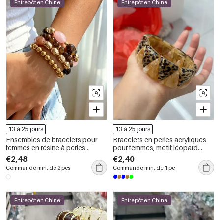
Entrepôt en Chine
Entrepôt en Chine
13 à 25 jours
13 à 25 jours
Ensembles de bracelets pour
Bracelets en perles acryliques
femmes en résine à perles
pour femmes, motif léopard
dégradées de couleurs
punk, triangles à dégradé de
€2,48
€2,40
couleurs.
Commande min. de 2 pcs
Commande min. de 1 pc
Entrepôt en Chine
Entrepôt en Chine