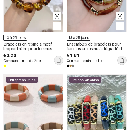
13 à 25 jours
13 à 25 jours
Bracelets en résine à motif
Ensembles de bracelets pour
léopard rétro pour femmes
femmes en résine à dégradé de
couleurs rétro CCB
€3,20
€1,81
Commande min. de 2 pcs
Commande min. de 1 pc
Entrepôt en Chine
Entrepôt en Chine