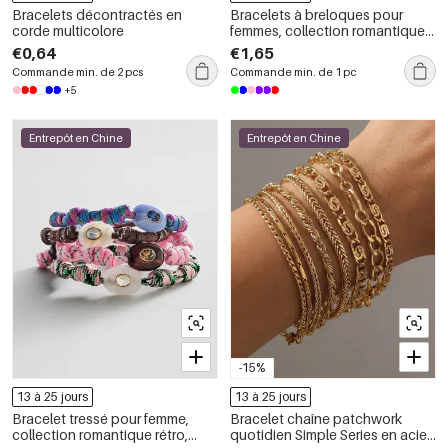
Bracelets décontractés en
Bracelets à breloques pour
corde multicolore
femmes, collection romantique
rétro, ornés de perles en forme
€0,64
€1,65
de cœur et de pierres naturelles
Commande min. de 2 pcs
Commande min. de 1 pc
+5
Entrepôt en Chine
Entrepôt en Chine
-15%
13 à 25 jours
13 à 25 jours
Bracelet tressé pour femme,
Bracelet chaîne patchwork
collection romantique rétro,
quotidien Simple Series en acier