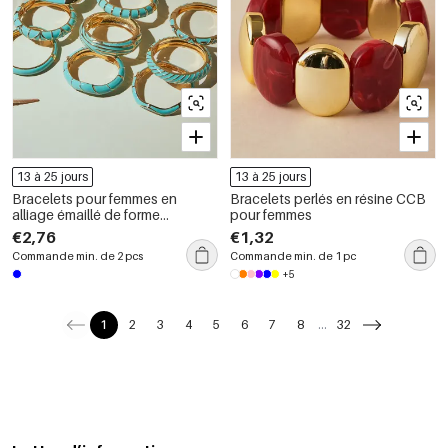
13 à 25 jours
13 à 25 jours
Bracelets pour femmes en
Bracelets perlés en résine CCB
alliage émaillé de forme
pour femmes
géométrique rétro
€2,76
€1,32
Commande min. de 2 pcs
Commande min. de 1 pc
+5
1
2
3
4
5
6
7
8
...
32