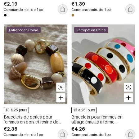
€2,19
€1,39
Commande min. de 1 pc
Commande min. de 1 pc
Entrepôt en Chine
Entrepôt en Chine
13 à 25 jours
13 à 25 jours
Bracelets de perles pour
Bracelets pour femmes en
femmes en bois et résine de
alliage émaillé à forme
forme irrégulière
géométrique
€2,35
€4,26
Commande min. de 1 pc
Commande min. de 1 pc