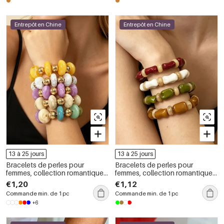
Entrepôt en Chine
Entrepôt en Chine
13 à 25 jours
13 à 25 jours
Bracelets de perles pour
Bracelets de perles pour
femmes, collection romantique,
femmes, collection romantique,
élégants, de forme irrégulière et
en résine de couleurs variées et
€1,20
€1,12
de couleurs assorties, en résine.
de formes irrégulières.
Commande min. de 1 pc
Commande min. de 1 pc
+6