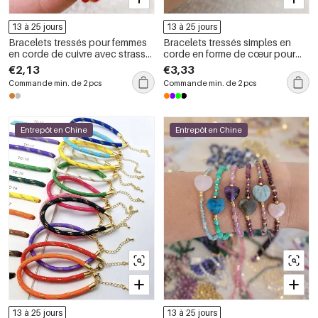
13 à 25 jours
13 à 25 jours
Bracelets tressés pour femmes
Bracelets tressés simples en
en corde de cuivre avec strass
corde en forme de cœur pour
et forme géométrique
femmes
€2,13
€3,33
Commande min. de 2 pcs
Commande min. de 2 pcs
Entrepôt en Chine
Entrepôt en Chine
13 à 25 jours
13 à 25 jours