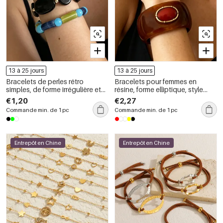
13 à 25 jours
13 à 25 jours
Bracelets de perles rétro
Bracelets pour femmes en
simples, de forme irrégulière et
résine, forme elliptique, style
de couleurs assorties, en résine,
rétro et irrégulier, collection
€1,20
€2,27
pour femmes
Simple
Commande min. de 1 pc
Commande min. de 1 pc
Entrepôt en Chine
Entrepôt en Chine