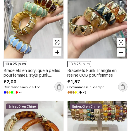
13 à 25 jours
13 à 25 jours
Bracelets en acrylique à perles
Bracelets Punk Triangle en
pour femmes, style punk,
résine CCB pour femmes
dégradé de couleurs, formes
€2,00
€1,87
géométriques.
Commande min. de 1 pc
Commande min. de 1 pc
+4
+3
Entrepôt en Chine
Entrepôt en Chine