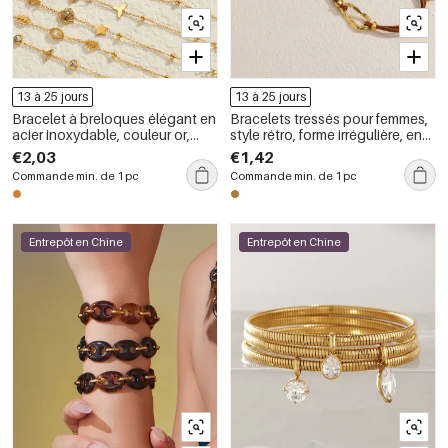
13 à 25 jours
13 à 25 jours
Bracelet à breloques élégant en
Bracelets tressés pour femmes,
acier inoxydable, couleur or,
style rétro, forme irrégulière, en
avec pendentif cœur, étoile et
acier inoxydable, couleur or,
€2,03
€1,42
couronne, style simple et
étanches
Commande min. de 1 pc
Commande min. de 1 pc
élégant.
Entrepôt en Chine
Entrepôt en Chine