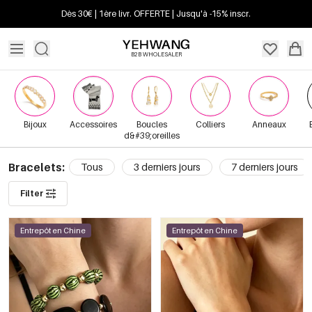
Dès 30€ | 1ère livr. OFFERTE | Jusqu'à -15% inscr.
B2B WHOLESALER
Bijoux
Accessoires
Boucles
Colliers
Anneaux
d&#39;oreilles
Bracelets:
Tous
3 derniers jours
7 derniers jours
Filter
Entrepôt en Chine
Entrepôt en Chine