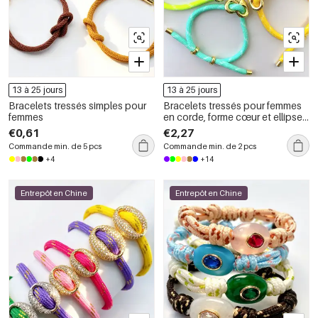
13 à 25 jours
13 à 25 jours
Bracelets tressés simples pour
Bracelets tressés pour femmes
femmes
en corde, forme cœur et ellipse,
collection Simple Series
€0,61
€2,27
Commande min. de 5 pcs
Commande min. de 2 pcs
+4
+14
Entrepôt en Chine
Entrepôt en Chine