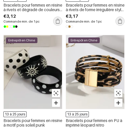
Bracelets pour femmes en résine
Bracelets pour femmes en résine
à rivets et dégradé de couleurs
à rivets de forme irrégulière style
punk
punk
€3,12
€3,17
Commande min. de 1 pc
Commande min. de 1 pc
Entrepôt en Chine
Entrepôt en Chine
13 à 25 jours
13 à 25 jours
Bracelets pour femmes en résine
Bracelets pour femmes en PU à
à motif pois soleil punk
imprimé léopard rétro