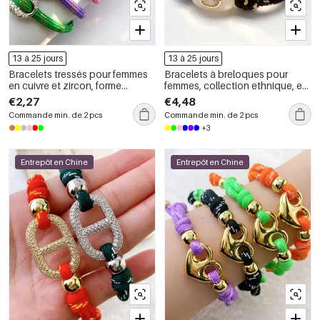
13 à 25 jours
13 à 25 jours
Bracelets tressés pour femmes
Bracelets à breloques pour
en cuivre et zircon, forme
femmes, collection ethnique, en
géométrique, corde
pierre naturelle, forme elliptique,
€2,27
€4,48
torsadée, zircon.
Commande min. de 2 pcs
Commande min. de 2 pcs
+3
Entrepôt en Chine
Entrepôt en Chine