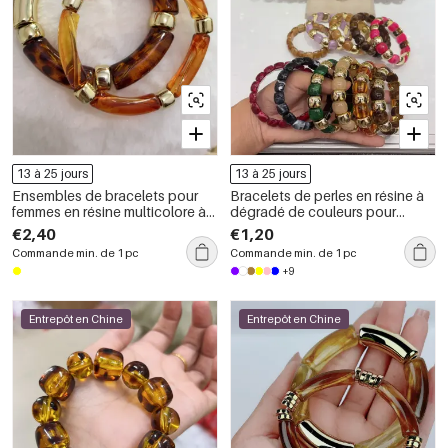
13 à 25 jours
13 à 25 jours
Ensembles de bracelets pour
Bracelets de perles en résine à
femmes en résine multicolore à
dégradé de couleurs pour
motif léopard
femmes
€2,40
€1,20
Commande min. de 1 pc
Commande min. de 1 pc
+9
Entrepôt en Chine
Entrepôt en Chine