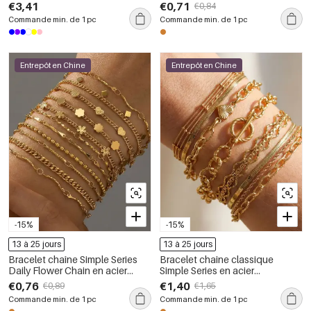
forme elliptique, pierres
inoxydable étanche pour femme
€3,41
€0,71
€0,84
naturelles, zircon couleur or.
Commande min. de 1 pc
Commande min. de 1 pc
Entrepôt en Chine
Entrepôt en Chine
-15%
-15%
13 à 25 jours
13 à 25 jours
Bracelet chaîne Simple Series
Bracelet chaîne classique
Daily Flower Chain en acier
Simple Series en acier
inoxydable étanche couleur or
inoxydable étanche couleur or
€0,76
€1,40
€0,89
€1,65
pour femme
pour femme
Commande min. de 1 pc
Commande min. de 1 pc