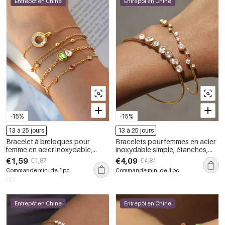
Entrepôt en Chine
Entrepôt en Chine
-15%
-15%
13 à 25 jours
13 à 25 jours
Bracelet à breloques pour
Bracelets pour femmes en acier
femme en acier inoxydable,
inoxydable simple, étanches,
forme géométrique simple
couleur or et zircon
€1,59
€4,09
€1,87
€4,81
circulaire, couleur or, avec
Commande min. de 1 pc
Commande min. de 1 pc
zircon, étanche.
Entrepôt en Chine
Entrepôt en Chine