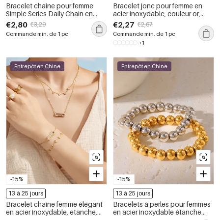
Bracelet chaîne pour femme
Bracelet jonc pour femme en
Simple Series Daily Chain en
acier inoxydable, couleur or,
acier inoxydable étanche
forme irrégulière, couleur unie, fil,
€2,80
€2,27
€3,29
€2,67
couleur or avec zircon
style simple, étanche.
Commande min. de 1 pc
Commande min. de 1 pc
+1
Entrepôt en Chine
Entrepôt en Chine
-15%
-15%
13 à 25 jours
13 à 25 jours
Bracelet chaîne femme élégant
Bracelets à perles pour femmes
en acier inoxydable, étanche,
en acier inoxydable étanche
couleur or, avec lettre, de la
couleur or