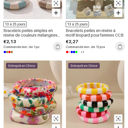
13 à 25 jours
13 à 25 jours
Bracelets perlés simples en
Bracelets perlés en résine à
résine de couleurs mélangées
motif léopard pour femmes CCB
pour femmes
€2,13
€2,27
Commande min. de 1 pc
Commande min. de 12 pcs
+1
Entrepôt en Chine
Entrepôt en Chine