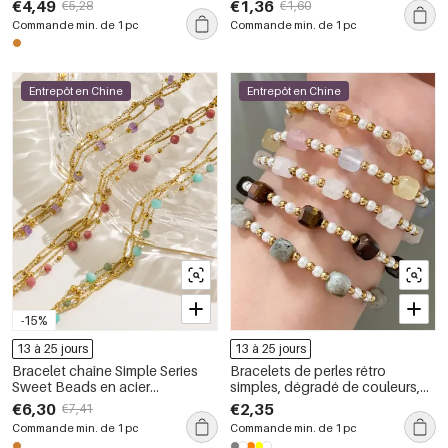
€4,49
€1,36
€5,28
€1,60
série Luxueuse
Commande min. de 1 pc
Commande min. de 1 pc
Entrepôt en Chine
Entrepôt en Chine
-15%
13 à 25 jours
13 à 25 jours
Bracelet chaîne Simple Series
Bracelets de perles rétro
Sweet Beads en acier
simples, dégradé de couleurs,
inoxydable étanche couleur or
pierres naturelles, couleur or,
€6,30
€2,35
€7,41
avec pierres naturelles pour
pour femmes
Commande min. de 1 pc
Commande min. de 1 pc
femme