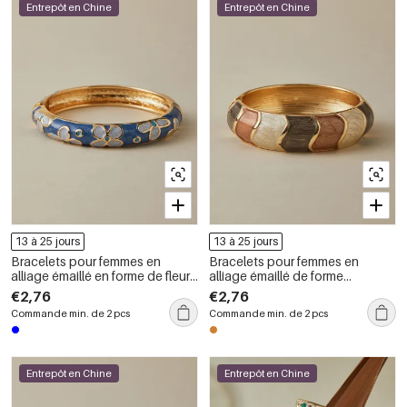
Entrepôt en Chine
Entrepôt en Chine
13 à 25 jours
13 à 25 jours
Bracelets pour femmes en
Bracelets pour femmes en
alliage émaillé en forme de fleur
alliage émaillé de forme
rétro
géométrique rétro
€2,76
€2,76
Commande min. de 2 pcs
Commande min. de 2 pcs
Entrepôt en Chine
Entrepôt en Chine