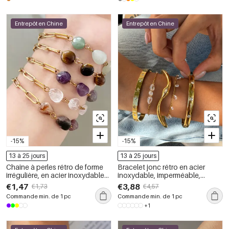
Entrepôt en Chine
Entrepôt en Chine
-15%
-15%
13 à 25 jours
13 à 25 jours
Chaîne à perles rétro de forme
Bracelet jonc rétro en acier
irrégulière, en acier inoxydable
inoxydable, imperméable,
étanche, couleur or, avec pierres
couleur or, orné de zircon, en
€1,47
€3,88
€1,73
€4,57
naturelles, pour femme.
forme de cœur et d&#39;étoile
Commande min. de 1 pc
Commande min. de 1 pc
+1