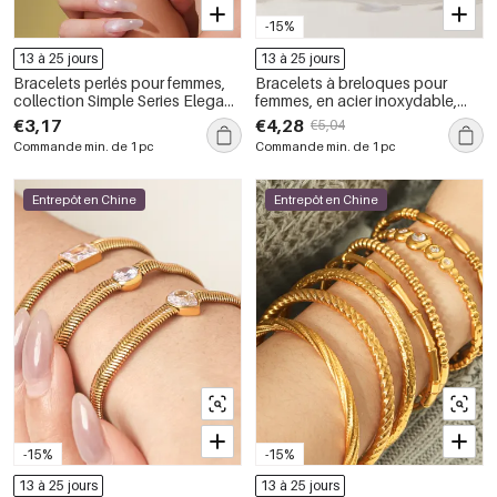
-15%
13 à 25 jours
13 à 25 jours
Bracelets perlés pour femmes,
Bracelets à breloques pour
collection Simple Series Elegant
femmes, en acier inoxydable,
Patchwork, dégradé de
étanches, couleur or, motif
€3,17
€4,28
€5,04
couleurs, en résine dorée
goutte simple
Commande min. de 1 pc
Commande min. de 1 pc
Entrepôt en Chine
Entrepôt en Chine
-15%
-15%
13 à 25 jours
13 à 25 jours