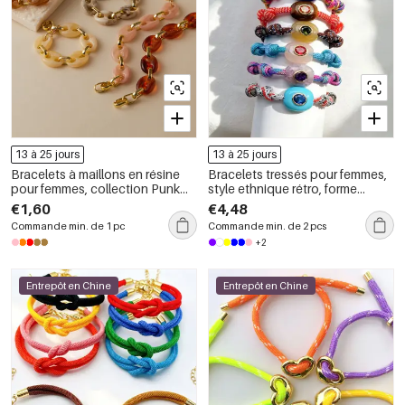
13 à 25 jours
13 à 25 jours
Bracelets à maillons en résine
Bracelets tressés pour femmes,
pour femmes, collection Punk
style ethnique rétro, forme
Chain de la série Simple
elliptique, ornés de zircon.
€1,60
€4,48
Commande min. de 1 pc
Commande min. de 2 pcs
+2
Entrepôt en Chine
Entrepôt en Chine