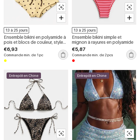
13 à 25 jours
13 à 25 jours
Ensemble bikini en polyamide à
Ensemble bikini simple et
pois et blocs de couleur, style
mignon à rayures en polyamide
sport
€6,93
€5,87
Commande min. de 1 pc
Commande min. de 2 pcs
Entrepôt en Chine
Entrepôt en Chine