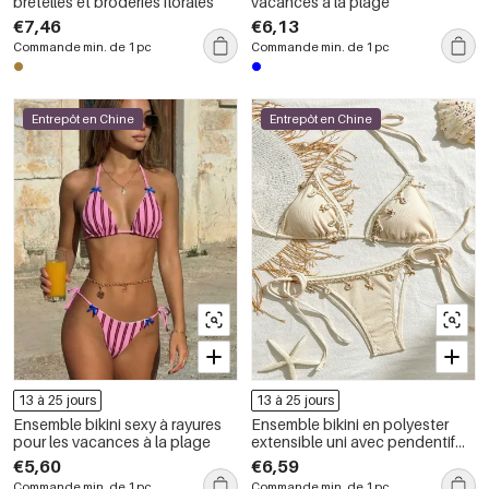
bretelles et broderies florales
vacances à la plage
€7,46
€6,13
Commande min. de 1 pc
Commande min. de 1 pc
Entrepôt en Chine
Entrepôt en Chine
13 à 25 jours
13 à 25 jours
Ensemble bikini sexy à rayures
Ensemble bikini en polyester
pour les vacances à la plage
extensible uni avec pendentif
coquillage, prêt pour les
€5,60
€6,59
vacances
Commande min. de 1 pc
Commande min. de 1 pc