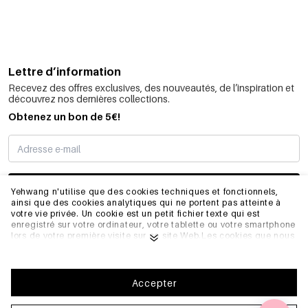
Lettre d’information
Recevez des offres exclusives, des nouveautés, de l’inspiration et
découvrez nos dernières collections.
Obtenez un bon de 5€!
JE M’INSCRIS
Yehwang n'utilise que des cookies techniques et fonctionnels,
ainsi que des cookies analytiques qui ne portent pas atteinte à
votre vie privée. Un cookie est un petit fichier texte qui est
enregistré sur votre ordinateur, votre tablette ou votre smartphone
INFORMATIONS
lors de votre première visite sur ce site Web.Les cookies que nous
utilisons sont nécessaires au fonctionnement technique du site
web et à votre facilité d'utilisation. Ils permettent au site web de
fonctionner correctement et de se souvenir, par exemple, de vos
GÉNÉRAL
préférences. Ils nous permettent également d'optimiser notre site
Accepter
web.Pour vous assurer une bonne expérience de navigation et
d'achat sur Yehwang, nous vous recommandons d'accepter notre