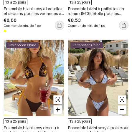
13 à 25 jours
13 à 25 jours
Ensemble bikini sexy à bretelles
Ensemble bikini à paillettes en
et sequins pour les vacances à
forme d&#39;étoile pour les
la plage
vacances à la plage
€6,00
€8,53
Commande min. de 1 pc
Commande min. de 1 pc
Entrepôt en Chine
Entrepôt en Chine
13 à 25 jours
13 à 25 jours
Ensemble bikini sexy dos nu à
Ensemble bikini sexy à pois pour