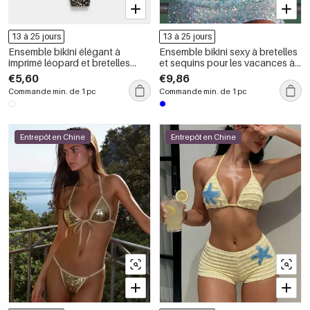
13 à 25 jours
13 à 25 jours
Ensemble bikini élégant à
Ensemble bikini sexy à bretelles
imprimé léopard et bretelles
et sequins pour les vacances à
nouées
la plage
€5,60
€9,86
Commande min. de 1 pc
Commande min. de 1 pc
Entrepôt en Chine
Entrepôt en Chine