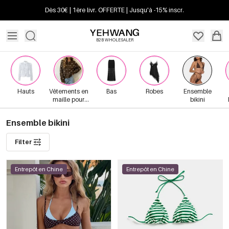
Dès 30€ | 1ère livr. OFFERTE | Jusqu'à -15% inscr.
B2B WHOLESALER
Hauts
Vêtements en
Bas
Robes
Ensemble
maille pour
bikini
femmes
Ensemble bikini
Filter
Entrepôt en Chine
Entrepôt en Chine