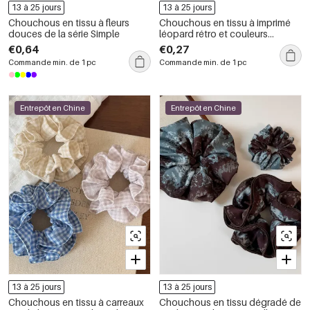
13 à 25 jours
13 à 25 jours
Chouchous en tissu à fleurs
Chouchous en tissu à imprimé
douces de la série Simple
léopard rétro et couleurs
assorties de la série Simple
€0,64
€0,27
Commande min. de 1 pc
Commande min. de 1 pc
Entrepôt en Chine
Entrepôt en Chine
13 à 25 jours
13 à 25 jours
Chouchous en tissu à carreaux
Chouchous en tissu dégradé de