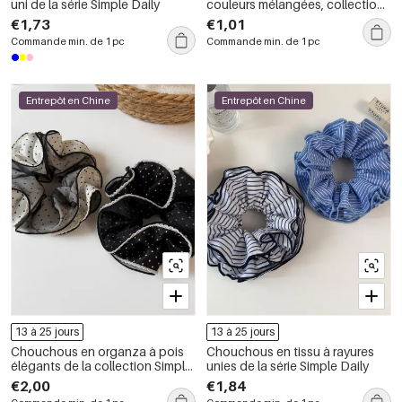
uni de la série Simple Daily
couleurs mélangées, collection
rétro simple
€1,73
€1,01
Commande min. de 1 pc
Commande min. de 1 pc
Entrepôt en Chine
Entrepôt en Chine
13 à 25 jours
13 à 25 jours
Chouchous en organza à pois
Chouchous en tissu à rayures
élégants de la collection Simple
unies de la série Simple Daily
Series
€2,00
€1,84