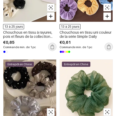
13 à 25 jours
13 à 25 jours
Chouchous en tissu à rayures,
Chouchous en tissu uni couleur
pois et fleurs de la collection
de la série Simple Daily
Simple Series Daily, couleurs
€0,85
€0,61
mélangées
Commande min. de 1 pc
Commande min. de 1 pc
Entrepôt en Chine
Entrepôt en Chine