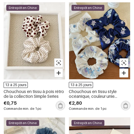
Entrepôt en Chine
Entrepôt en Chine
13 à 25 jours
13 à 25 jours
Chouchous en tissu à pois rétro
Chouchous en tissu style
de la collection Simple Series
océanique, couleur unie
naturelle, coquillages et étoiles
€0,75
€2,80
de mer, collection Simple
Commande min. de 1 pc
Commande min. de 1 pc
Entrepôt en Chine
Entrepôt en Chine