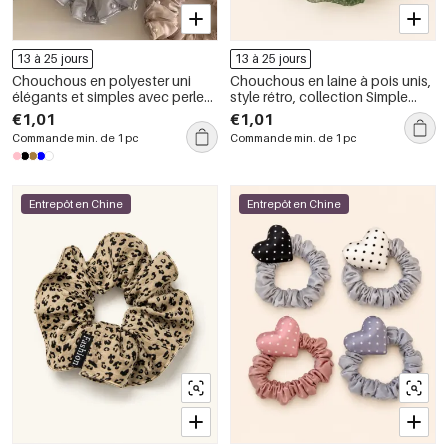
13 à 25 jours
13 à 25 jours
Chouchous en polyester uni
Chouchous en laine à pois unis,
élégants et simples avec perles
style rétro, collection Simple
artificielles
Series
€1,01
€1,01
Commande min. de 1 pc
Commande min. de 1 pc
Entrepôt en Chine
Entrepôt en Chine