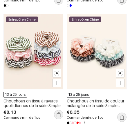
Commande min. de 1 pc
Commande min. de 1 pc
Entrepôt en Chine
Entrepôt en Chine
13 à 25 jours
13 à 25 jours
Chouchous en tissu à rayures
Chouchous en tissu de couleur
quotidiennes de la série Simple
mélangée de la série Simple
Daily
€0,13
€0,35
Commande min. de 1 pc
Commande min. de 1 pc
+6