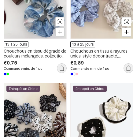
13 à 25 jours
13 à 25 jours
Chouchous en tissu dégradé de
Chouchous en tissu à rayures
couleurs mélangées, collection
unies, style décontracté,
Simple Series Daily
collection Simple
€0,75
€0,89
Commande min. de 1 pc
Commande min. de 1 pc
Entrepôt en Chine
Entrepôt en Chine