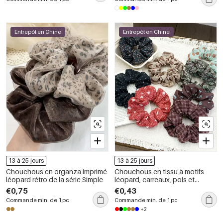
Entrepôt en Chine
Entrepôt en Chine
13 à 25 jours
13 à 25 jours
Chouchous en organza imprimé
Chouchous en tissu à motifs
léopard rétro de la série Simple
léopard, carreaux, pois et
cachemire, style décontracté,
€0,75
€0,43
avec cœurs et imprimé
Commande min. de 1 pc
Commande min. de 1 pc
cachemire, collection Simple
+2