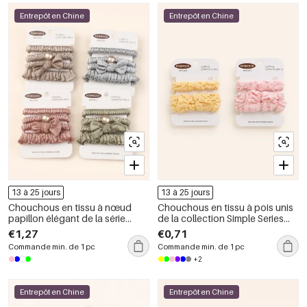
Entrepôt en Chine
Entrepôt en Chine
13 à 25 jours
13 à 25 jours
Chouchous en tissu à nœud
Chouchous en tissu à pois unis
papillon élégant de la série
de la collection Simple Series
Simple
Daily
€1,27
€0,71
Commande min. de 1 pc
Commande min. de 1 pc
+2
Entrepôt en Chine
Entrepôt en Chine