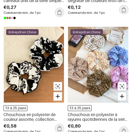
carreaux unis de la série Simple
dégradé de couleurs rétro de la
Daily
série classique
€0,27
€0,12
Commande min. de 1 pc
Commande min. de 1 pc
Entrepôt en Chine
Entrepôt en Chine
13 à 25 jours
13 à 25 jours
Chouchous en polyester de
Chouchous en polyester à
couleur assortie, collection
rayures quotidiennes de la série
Simple Series Daily Flower
Simple
€0,58
€0,80
Commande min. de 1 pc
Commande min. de 1 pc