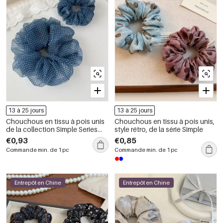
13 à 25 jours
13 à 25 jours
Chouchous en tissu à pois unis
Chouchous en tissu à pois unis,
de la collection Simple Series
style rétro, de la série Simple
Daily
€0,93
€0,85
Commande min. de 1 pc
Commande min. de 1 pc
Entrepôt en Chine
Entrepôt en Chine