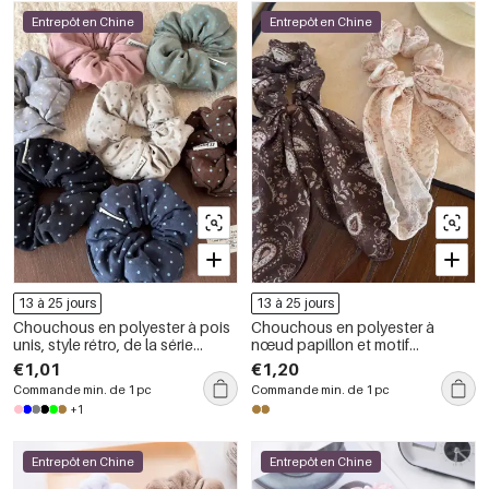
Entrepôt en Chine
Entrepôt en Chine
13 à 25 jours
13 à 25 jours
Chouchous en polyester à pois
Chouchous en polyester à
unis, style rétro, de la série
nœud papillon et motif
Simple
cachemire, collection ethnique
€1,01
€1,20
Commande min. de 1 pc
Commande min. de 1 pc
+1
Entrepôt en Chine
Entrepôt en Chine