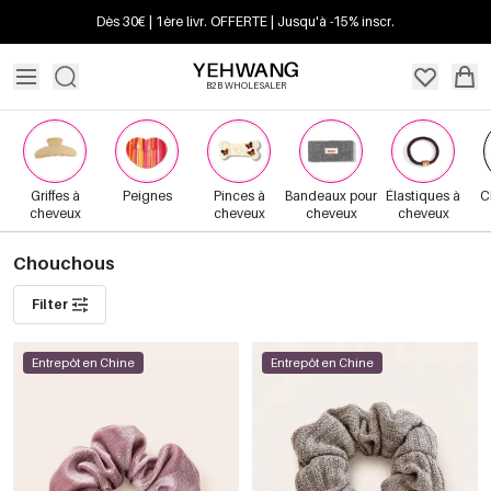
Dès 30€ | 1ère livr. OFFERTE | Jusqu'à -15% inscr.
B2B WHOLESALER
Griffes à
Peignes
Pinces à
Bandeaux pour
Élastiques à
C
cheveux
cheveux
cheveux
cheveux
Chouchous
Filter
Entrepôt en Chine
Entrepôt en Chine