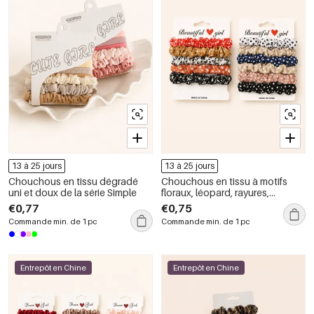
13 à 25 jours
13 à 25 jours
Chouchous en tissu dégradé
Chouchous en tissu à motifs
uni et doux de la série Simple
floraux, léopard, rayures,
carreaux, pois et feuilles
€0,77
€0,75
multicolores de la série Simple
Commande min. de 1 pc
Commande min. de 1 pc
Daily
Entrepôt en Chine
Entrepôt en Chine