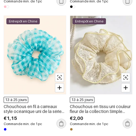
Commande min. de 1 pc
Commande min. de 1 pc
Entrepôt en Chine
Entrepôt en Chine
13 à 25 jours
13 à 25 jours
Chouchous en fil à carreaux
Chouchous en tissu uni couleur
style océanique uni de la série
fleur de la collection Simple
Simple
Series Daily
€1,15
€2,00
Commande min. de 1 pc
Commande min. de 1 pc