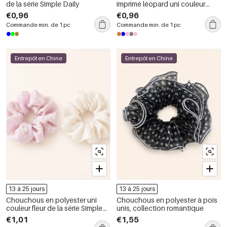
de la série Simple Daily
imprimé léopard uni couleur
rétro de la série Simple
€0,96
€0,96
Commande min. de 1 pc
Commande min. de 1 pc
Entrepôt en Chine
Entrepôt en Chine
13 à 25 jours
13 à 25 jours
Chouchous en polyester uni
Chouchous en polyester à pois
couleur fleur de la série Simple
unis, collection romantique
Daily
€1,01
€1,55