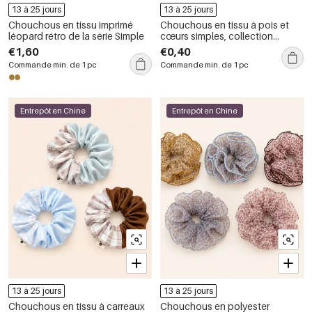
13 à 25 jours
13 à 25 jours
Chouchous en tissu imprimé
Chouchous en tissu à pois et
léopard rétro de la série Simple
cœurs simples, collection
romantique
€1,60
€0,40
Commande min. de 1 pc
Commande min. de 1 pc
Entrepôt en Chine
Entrepôt en Chine
13 à 25 jours
13 à 25 jours
Chouchous en tissu à carreaux
Chouchous en polyester