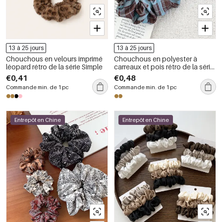
13 à 25 jours
13 à 25 jours
Chouchous en velours imprimé
Chouchous en polyester à
léopard rétro de la série Simple
carreaux et pois rétro de la série
Simple
€0,41
€0,48
Commande min. de 1 pc
Commande min. de 1 pc
Entrepôt en Chine
Entrepôt en Chine