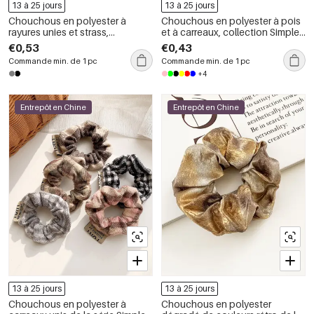
13 à 25 jours
13 à 25 jours
Chouchous en polyester à
Chouchous en polyester à pois
rayures unies et strass,
et à carreaux, collection Simple
collection Simple Series,
Series Sweet Flower
€0,53
€0,43
élégants
Commande min. de 1 pc
Commande min. de 1 pc
+4
Entrepôt en Chine
Entrepôt en Chine
13 à 25 jours
13 à 25 jours
Chouchous en polyester à
Chouchous en polyester