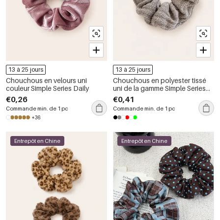
13 à 25 jours
13 à 25 jours
Chouchous en velours uni
Chouchous en polyester tissé
couleur Simple Series Daily
uni de la gamme Simple Series
Daily
€0,26
€0,41
Commande min. de 1 pc
Commande min. de 1 pc
+36
Entrepôt en Chine
Entrepôt en Chine