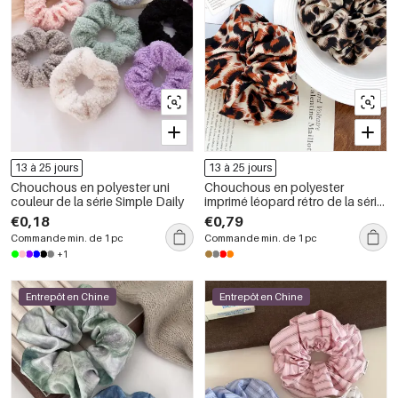
13 à 25 jours
13 à 25 jours
Chouchous en polyester uni
Chouchous en polyester
couleur de la série Simple Daily
imprimé léopard rétro de la série
Simple
€0,18
€0,79
Commande min. de 1 pc
Commande min. de 1 pc
+1
Entrepôt en Chine
Entrepôt en Chine