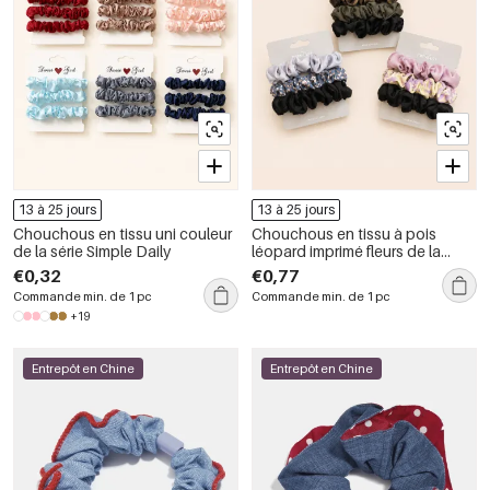
13 à 25 jours
13 à 25 jours
Chouchous en tissu uni couleur
Chouchous en tissu à pois
de la série Simple Daily
léopard imprimé fleurs de la
collection Simple Series
€0,32
€0,77
Commande min. de 1 pc
Commande min. de 1 pc
+19
Entrepôt en Chine
Entrepôt en Chine