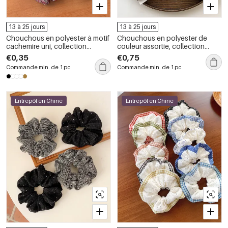
13 à 25 jours
13 à 25 jours
Chouchous en polyester à motif
Chouchous en polyester de
cachemire uni, collection
couleur assortie, collection
ethnique décontractée
Simple Series Daily
€0,35
€0,75
Commande min. de 1 pc
Commande min. de 1 pc
Entrepôt en Chine
Entrepôt en Chine