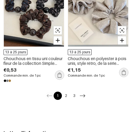
13 à 25 jours
13 à 25 jours
Chouchous en tissu uni couleur
Chouchous en polyester à pois
fleur de la collection Simple
unis, style rétro, de la série
Series Daily
Simple
€0,53
€1,15
Commande min. de 1 pc
Commande min. de 1 pc
1
2
3