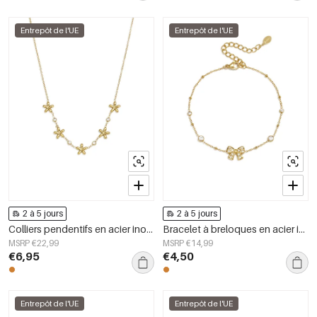
Entrepôt de l'UE
Entrepôt de l'UE
2 à 5 jours
2 à 5 jours
Colliers pendentifs en acier inoxydable plaqué or 14 carats, collection Fleur Simple Daily Simple, bijoux pour femmes
Bracelet à breloques en acier inoxydable plaqué or 14 carats, nœud papillon, collection Simple Daily, bijoux pour femmes
MSRP €22,99
MSRP €14,99
€6,95
€4,50
Entrepôt de l'UE
Entrepôt de l'UE