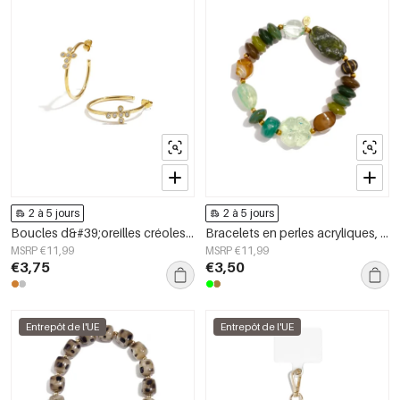
2 à 5 jours
2 à 5 jours
Boucles d&#39;oreilles créoles en acier inoxydable, style croix, collection simple, bijoux pour femmes
Bracelets en perles acryliques, collection décontractée et simple pour femmes
MSRP €11,99
MSRP €11,99
€3,75
€3,50
Entrepôt de l'UE
Entrepôt de l'UE