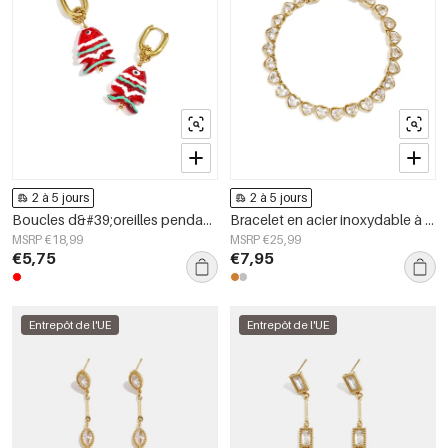
2 à 5 jours
2 à 5 jours
Boucles d&#39;oreilles pendantes en acier inoxydable, motif poisson, collection Daily Simple, bijoux pour femmes
Bracelet en acier inoxydable à maillons en forme de cœur, collection Daily Simple, bijoux pour femmes
MSRP €18,99
MSRP €25,99
€5,75
€7,95
Entrepôt de l'UE
Entrepôt de l'UE