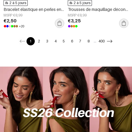
2 à 5 jours
2 à 5 jours
Bracelet élastique en perles en forme de cœur
Trousses de maquillage décontractées en polyester pour accessoires quotidiens
MSRP €8,99
MSRP €8,99
€2,50
€3,25
+20
1
2
3
4
5
6
7
8
...
400