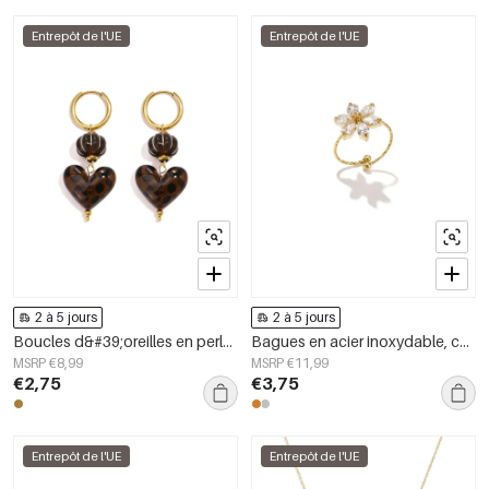
Entrepôt de l'UE
Entrepôt de l'UE
2 à 5 jours
2 à 5 jours
Boucles d&#39;oreilles en perles d&#39;acier inoxydable en forme de cœur, collection Daily Simple, bijoux pour femmes
Bagues en acier inoxydable, collection Fleur, bijoux simples pour femmes
MSRP €8,99
MSRP €11,99
€2,75
€3,75
Entrepôt de l'UE
Entrepôt de l'UE