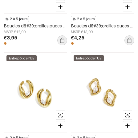
2 à 5 jours
2 à 5 jours
Boucles d&#39;oreilles puces en acier inoxydable, forme irrégulière, collection Simple Daily Simple, bijoux pour femmes
Boucles d&#39;oreilles puces en acier inoxydable, forme irrégulière, collection Simple Daily Simple, bijoux pour femmes
MSRP €12,99
MSRP €13,99
€3,95
€4,25
Entrepôt de l'UE
Entrepôt de l'UE
2 à 5 jours
2 à 5 jours