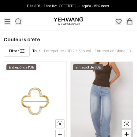
Dès 30€ | 1ère livr. OFFERTE | Jusqu'à -15% inscr.
B2B WHOLESALER
Couleurs d'été
Filter
Tous
Entrepôt de l'UE(2 à 5 jours)
Entrepôt en Chine(13+ jo
Entrepôt de l'UE
Entrepôt de l'UE