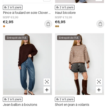
2 à 5 jours
2 à 5 jours
Pince à foulard en soie Clover Classic en acier inoxydable Accessoires du quotidien
Haut bicolore
MSRP €9,99
MSRP €19,99
€2,95
€6,95
Entrepôt de l'UE
Entrepôt de l'UE
2 à 5 jours
2 à 5 jours
Jean ballon à boutons
Short en jean à volants