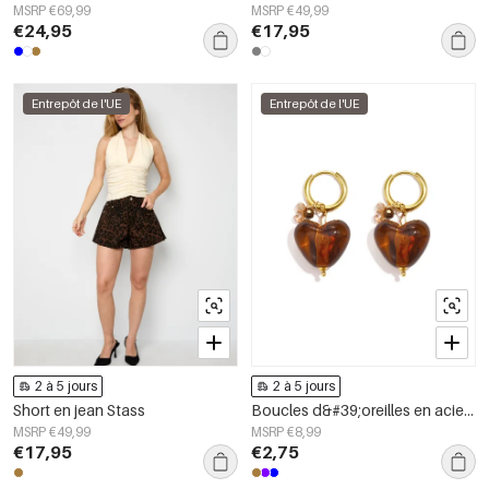
MSRP €69,99
MSRP €49,99
€24,95
€17,95
Entrepôt de l'UE
Entrepôt de l'UE
2 à 5 jours
2 à 5 jours
Short en jean Stass
Boucles d&#39;oreilles en acier inoxydable avec perles en forme de cœur, collection Daily Simple, bijoux pour femmes
MSRP €49,99
MSRP €8,99
€17,95
€2,75