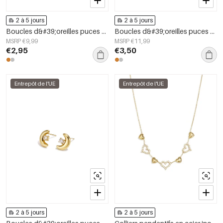
2 à 5 jours
2 à 5 jours
Boucles d&#39;oreilles puces en acier inoxydable, style croix, collection Daily Simple, bijoux pour femmes
Boucles d&#39;oreilles puces en acier inoxydable, forme irrégulière, collection Simple Daily Simple, bijoux pour femmes
MSRP €9,99
MSRP €11,99
€2,95
€3,50
Entrepôt de l'UE
Entrepôt de l'UE
2 à 5 jours
2 à 5 jours