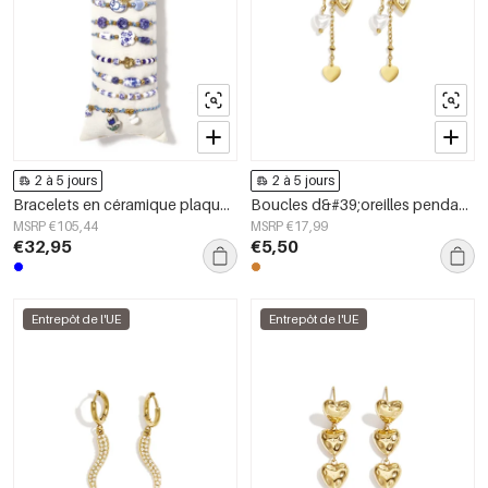
2 à 5 jours
2 à 5 jours
Bracelets en céramique plaqués or 14 carats, collection ethnique florale, style vacances/plage, bijoux pour femmes
Boucles d&#39;oreilles pendantes en acier inoxydable en forme de cœur, collection Simple Daily Simple, bijoux pour femmes
MSRP €105,44
MSRP €17,99
€32,95
€5,50
Entrepôt de l'UE
Entrepôt de l'UE