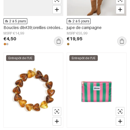
2 à 5 jours
2 à 5 jours
Boucles d&#39;oreilles créoles en acier inoxydable, forme irrégulière, collection Simple Daily Simple, bijoux pour femmes
jupe de campagne
MSRP €14,99
MSRP €55,99
€4,50
€19,95
Entrepôt de l'UE
Entrepôt de l'UE