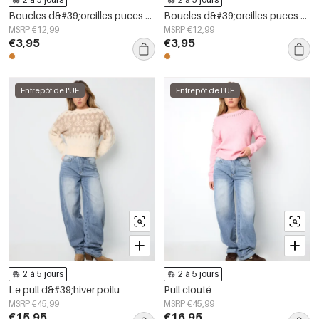
Boucles d&#39;oreilles puces en acier inoxydable, forme irrégulière, collection Simple Daily Simple, bijoux pour femmes
Boucles d&#39;oreilles puces en acier inoxydable, forme géométrique, collection simple pour le quotidien, bijoux pour femmes
MSRP €12,99
MSRP €12,99
€3,95
€3,95
Entrepôt de l'UE
Entrepôt de l'UE
2 à 5 jours
2 à 5 jours
Le pull d&#39;hiver poilu
Pull clouté
MSRP €45,99
MSRP €45,99
€15,95
€16,95