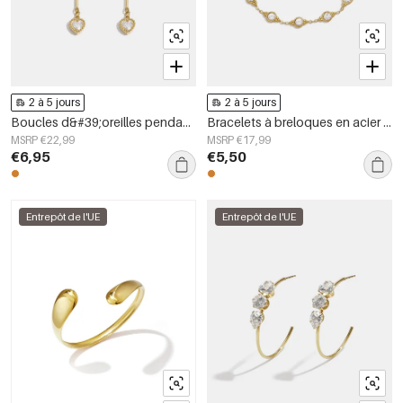
2 à 5 jours
2 à 5 jours
Boucles d&#39;oreilles pendantes en acier inoxydable, chaîne élégante, collection luxueuse pour femmes, idéales pour les fêtes et les soirées.
Bracelets à breloques en acier inoxydable, forme géométrique, collection Simple Daily Simple, bijoux pour femmes
MSRP €22,99
MSRP €17,99
€6,95
€5,50
Entrepôt de l'UE
Entrepôt de l'UE