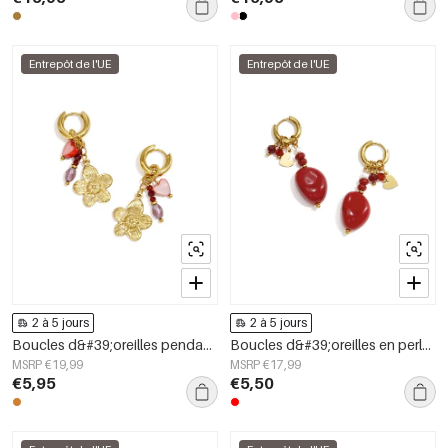
Entrepôt de l'UE
Entrepôt de l'UE
2 à 5 jours
2 à 5 jours
Boucles d&#39;oreilles pendantes en acier inoxydable, motif floral, collection Daily Simple, bijoux pour femmes
Boucles d&#39;oreilles en perles d&#39;acier inoxydable en forme de cœur, collection Daily Simple, bijoux pour femmes
MSRP €19,99
MSRP €17,99
€5,95
€5,50