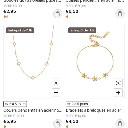
Boucles d&#39;oreilles puces en acier inoxydable Moon Simple Daily Simple Series Bijoux pour femmes
Colliers pendentifs en acier inoxydable en forme de cœur, collection Daily Simple, bijoux pour femmes
MSRP €9,99
MSRP €20,99
€2,95
€6,50
Entrepôt de l'UE
Entrepôt de l'UE
2 à 5 jours
2 à 5 jours
Colliers pendentifs en acier inoxydable Clover, collection Daily Simple, bijoux pour femmes
Bracelets à breloques en acier inoxydable, motif floral, collection Daily Simple, bijoux pour femmes
MSRP €19,99
MSRP €14,99
€5,95
€4,50