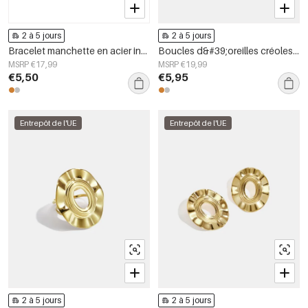
2 à 5 jours
2 à 5 jours
Bracelet manchette en acier inoxydable, forme irrégulière, collection Simple Daily Simple, bijoux pour femmes
Boucles d&#39;oreilles créoles en acier inoxydable, style simple et quotidien, collection de bijoux pour femmes
MSRP €17,99
MSRP €19,99
€5,50
€5,95
Entrepôt de l'UE
Entrepôt de l'UE
2 à 5 jours
2 à 5 jours