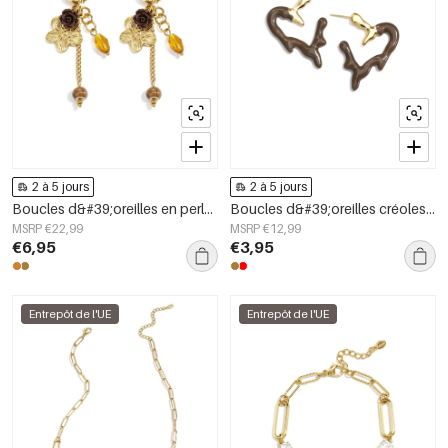
2 à 5 jours
2 à 5 jours
Boucles d&#39;oreilles en perles d&#39;acier inoxydable, style floral, collection romantique décontractée pour le quotidien, bijoux pour femmes
Boucles d&#39;oreilles créoles en acier inoxydable, style cœur, collection Daily Simple, bijoux pour femmes
MSRP €22,99
MSRP €12,99
€6,95
€3,95
Entrepôt de l'UE
Entrepôt de l'UE