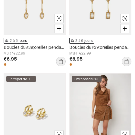
2 à 5 jours
2 à 5 jours
Boucles d&#39;oreilles pendantes en acier inoxydable, forme elliptique, style décontracté, collection simple pour femmes
Boucles d&#39;oreilles pendantes en acier inoxydable, forme géométrique, collection simple pour le quotidien, bijoux pour femmes
MSRP €22,99
MSRP €22,99
€6,95
€6,95
Entrepôt de l'UE
Entrepôt de l'UE