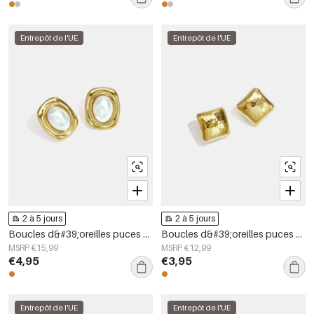
Entrepôt de l'UE
Entrepôt de l'UE
2 à 5 jours
2 à 5 jours
Boucles d&#39;oreilles puces en acier inoxydable, forme géométrique, collection simple pour le quotidien, bijoux pour femmes
Boucles d&#39;oreilles puces en acier inoxydable, forme géométrique, collection simple pour le quotidien, bijoux pour femmes
MSRP €15,99
MSRP €12,99
€4,95
€3,95
Entrepôt de l'UE
Entrepôt de l'UE