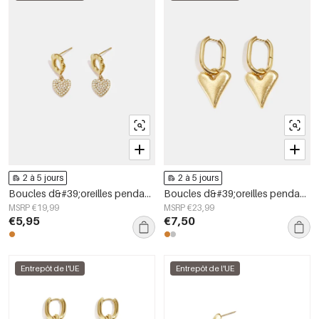
2 à 5 jours
2 à 5 jours
Boucles d&#39;oreilles pendantes en acier inoxydable en forme de cœur, collection Daily Simple, bijoux pour femmes
Boucles d&#39;oreilles pendantes en forme de cœur, série simple et décontractée pour le quotidien, bijoux pour femmes
MSRP €19,99
MSRP €23,99
€5,95
€7,50
Entrepôt de l'UE
Entrepôt de l'UE