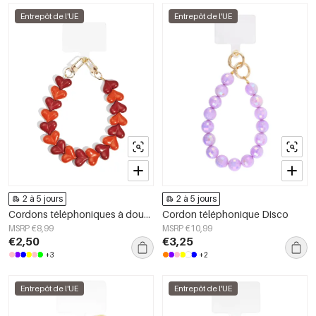
Entrepôt de l'UE
Entrepôt de l'UE
2 à 5 jours
2 à 5 jours
Cordons téléphoniques à double cœur
Cordon téléphonique Disco
MSRP €8,99
MSRP €10,99
€2,50
€3,25
+3
+2
Entrepôt de l'UE
Entrepôt de l'UE