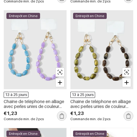
Commande min. de 2 pcs
Commande min. de 2 pcs
Entrepôt en Chine
Entrepôt en Chine
13 à 25 jours
13 à 25 jours
Chaîne de téléphone en alliage
Chaîne de téléphone en alliage
avec perles unies de couleur
avec perles unies de couleur
unie, série simple.
unie, série simple.
€1,23
€1,23
Commande min. de 2 pcs
Commande min. de 2 pcs
Entrepôt en Chine
Entrepôt en Chine