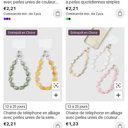
avec perles unies de couleur
à perles quotidiennes simples
unie, série simple.
€2,21
€2,21
Commande min. de 2 pcs
Commande min. de 2 pcs
Entrepôt en Chine
Entrepôt en Chine
13 à 25 jours
13 à 25 jours
Chaîne de téléphone en alliage
Chaîne de téléphone en alliage
avec perles unies de la série
avec perles unies de couleur
Simple
unie, série simple.
€2,21
€1,23