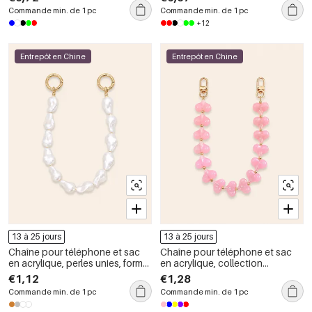
résine, série romantique
résine, série romantique
Commande min. de 1 pc
Commande min. de 1 pc
+12
Entrepôt en Chine
Entrepôt en Chine
13 à 25 jours
13 à 25 jours
Chaîne pour téléphone et sac
Chaîne pour téléphone et sac
en acrylique, perles unies, forme
en acrylique, collection
irrégulière élégante et simple,
romantique, motif cœur simple,
€1,12
€1,28
collection Simple Series.
couleur unie dégradée.
Commande min. de 1 pc
Commande min. de 1 pc