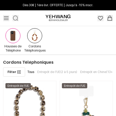
Dès 30€ | 1ère livr. OFFERTE | Jusqu'à -15% inscr.
B2B WHOLESALER
Housses de
Cordons
Téléphone
Téléphoniques
Cordons Téléphoniques
Filter
Tous
Entrepôt de l'UE(2 à 5 jours)
Entrepôt en Chine(13+ jo
Entrepôt de l'UE
Entrepôt de l'UE