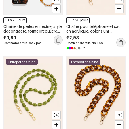
13 à 25 jours
13 à 25 jours
Chaîne de perles en résine, style
Chaîne pour téléphone et sac
décontracté, forme irrégulière,
en acrylique, coloris uni,
pour téléphone et sac
dégradé, style décontracté,
€0,80
€2,93
série simple.
Commande min. de 2 pcs
Commande min. de 1 pc
+2
Entrepôt en Chine
Entrepôt en Chine