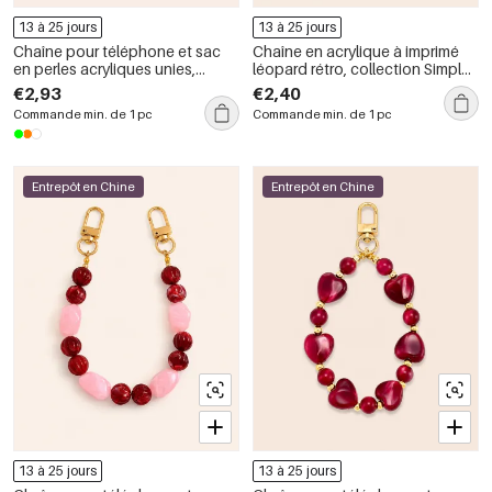
13 à 25 jours
13 à 25 jours
Chaîne pour téléphone et sac
Chaîne en acrylique à imprimé
en perles acryliques unies,
léopard rétro, collection Simple
dégradées et de couleur unie et
Series, pour téléphone et sac.
€2,93
€2,40
décontractée, collection Simple
Commande min. de 1 pc
Commande min. de 1 pc
Series.
Entrepôt en Chine
Entrepôt en Chine
13 à 25 jours
13 à 25 jours