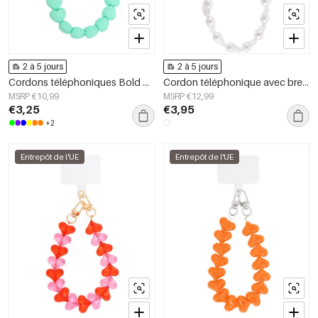
2 à 5 jours
2 à 5 jours
Cordons téléphoniques Bold Heart
Cordon téléphonique avec breloque en perles
MSRP €10,99
MSRP €12,99
€3,25
€3,95
+2
Entrepôt de l'UE
Entrepôt de l'UE