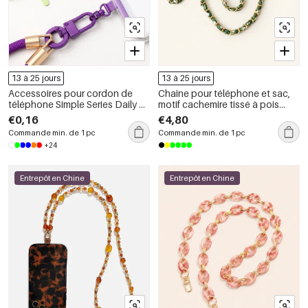
13 à 25 jours
13 à 25 jours
Accessoires pour cordon de
Chaîne pour téléphone et sac,
téléphone Simple Series Daily en
motif cachemire tissé à pois
métal uni avec connecteur de
fleuris, collection Simple Series
€0,16
€4,80
carte
Casual. Chaîne en polyester
Commande min. de 1 pc
Commande min. de 1 pc
pour téléphone et sac.
+24
Entrepôt en Chine
Entrepôt en Chine