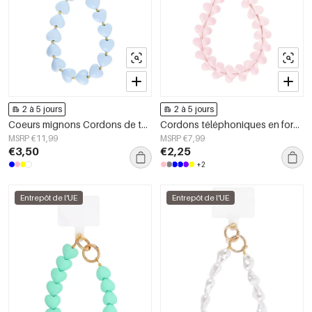
2 à 5 jours
2 à 5 jours
Coeurs mignons Cordons de téléphone
Cordons téléphoniques en forme de petits cœurs
MSRP €11,99
MSRP €7,99
€3,50
€2,25
+2
Entrepôt de l'UE
Entrepôt de l'UE