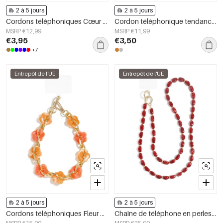
2 à 5 jours
2 à 5 jours
Cordons téléphoniques Cœur Décontracté Acrylique Accessoires quotidiens
Cordon téléphonique tendance avec coeurs perlés
MSRP €12,99
MSRP €11,99
€3,95
€3,50
+7
Entrepôt de l'UE
Entrepôt de l'UE
2 à 5 jours
2 à 5 jours
Cordons téléphoniques Fleur Décontracté Acrylique Accessoires Quotidiens
Chaîne de téléphone en perles acryliques décontractées, accessoires du quotidien