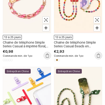
13 à 25 jours
13 à 25 jours
Chaîne de téléphone Simple
Chaîne de téléphone Simple
Series Casual à imprimé floral,
Series Casual Beads en
léopard, rayures, carreaux et
acrylique multicolore
€0,98
€2,93
pois, en tissu tissé dégradé de
Commande min. de 1 pc
Commande min. de 1 pc
couleurs.
Entrepôt en Chine
Entrepôt en Chine