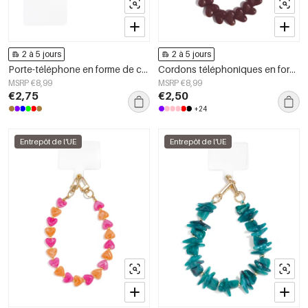
2 à 5 jours
2 à 5 jours
Porte-téléphone en forme de cœur, simple, en acrylique, accessoire du quotidien
Cordons téléphoniques en forme de cœur
MSRP €8,99
MSRP €8,99
€2,75
€2,50
+24
Entrepôt de l'UE
Entrepôt de l'UE