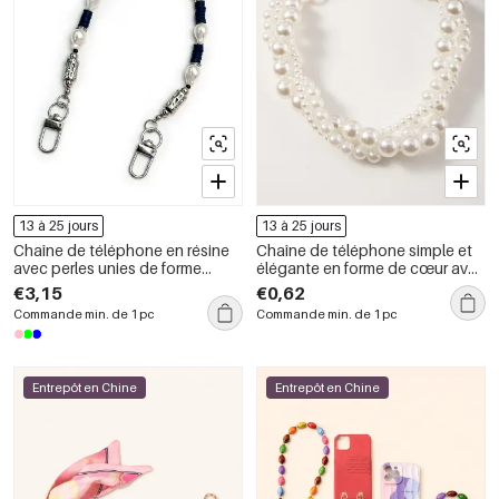
13 à 25 jours
13 à 25 jours
Chaîne de téléphone en résine
Chaîne de téléphone simple et
avec perles unies de forme
élégante en forme de cœur avec
irrégulière, collection Simple
nœud papillon, couleur unie,
€3,15
€0,62
Series Daily
imitation perle et perles
Commande min. de 1 pc
Commande min. de 1 pc
artificielles.
Entrepôt en Chine
Entrepôt en Chine