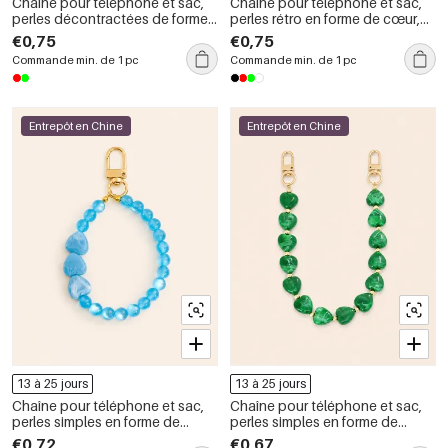
Chaîne pour téléphone et sac,
Chaîne pour téléphone et sac,
perles décontractées de forme
perles rétro en forme de cœur,
irrégulière, couleurs dégradées,
couleur unie, dégradée, en
€0,75
€0,75
série simple, en résine.
résine, collection romantique
Commande min. de 1 pc
Commande min. de 1 pc
Entrepôt en Chine
Entrepôt en Chine
13 à 25 jours
13 à 25 jours
Chaîne pour téléphone et sac,
Chaîne pour téléphone et sac,
perles simples en forme de
perles simples en forme de
cœur, couleur unie, dégradé de
cœur, couleur unie, dégradé de
€0,72
€0,67