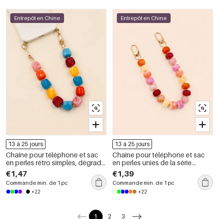
Entrepôt en Chine
Entrepôt en Chine
13 à 25 jours
13 à 25 jours
Chaîne pour téléphone et sac
Chaîne pour téléphone et sac
en perles rétro simples, dégradé
en perles unies de la série
de couleurs, acrylique.
Simple Daily, dégradé de
€1,47
€1,39
couleurs.
Commande min. de 1 pc
Commande min. de 1 pc
+22
+22
1
2
3