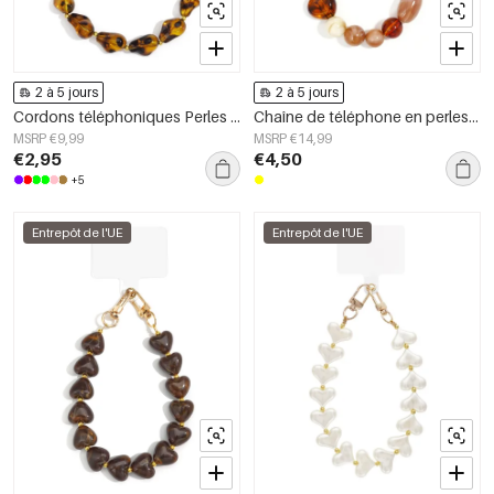
2 à 5 jours
2 à 5 jours
Cordons téléphoniques Perles Décontracté Acrylique Accessoires quotidiens
Chaîne de téléphone en perles acryliques décontractées, accessoires du quotidien
MSRP €9,99
MSRP €14,99
€2,95
€4,50
+5
Entrepôt de l'UE
Entrepôt de l'UE