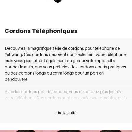
Cordons Téléphoniques
Découvrez la magnifique série de cordons pour téléphone de
Yehwang. Ces cordons décorent non seulement votre téléphone,
mais vous permettent également de garder votre appareil à
portée de main, que vous préfériez des cordons courts pratiques
ou des cordons longs ou extra-longs pour un port en
bandoulière.
Avec les cordons pour téléphone, vous ne perdrez plus jamais
votre téléphone. Nos cordons sont non seulement durables, mais
aussi conçus pour transporter votre appareil en toute sécurité
avec vous. L'utilisation des cordons pour téléphone de Yehwang
Lire la suite
rend le maintien de la connexion une affaire élégante. Avec une
grande variété d'options, tout le monde peut trouver quelque
chose qui lui convient ! Trouvez votre match parfait dès