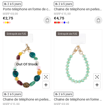
2 à 5 jours
2 à 5 jours
Porte-téléphone en forme de cœur, accessoire du quotidien en acrylique avec chaînette en forme de cœur
Chaîne de téléphone en perles acryliques simples, accessoires du quotidien
MSRP €8,99
MSRP €15,99
€2,75
€4,75
+3
Entrepôt de l'UE
Entrepôt de l'UE
Out Of Stock
2 à 5 jours
2 à 5 jours
Chaîne de téléphone en perles acryliques simples, accessoires du quotidien
Chaîne de téléphone en forme de cœur, accessoire décontracté en acrylique pour le quotidien
MSRP €15,99
MSRP €8,99