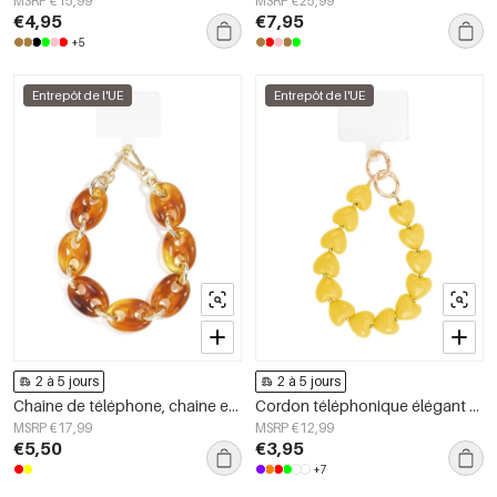
MSRP €15,99
MSRP €25,99
€4,95
€7,95
+5
Entrepôt de l'UE
Entrepôt de l'UE
2 à 5 jours
2 à 5 jours
Chaîne de téléphone, chaîne en acrylique décontractée, accessoires du quotidien
Cordon téléphonique élégant en forme de cœur
MSRP €17,99
MSRP €12,99
€5,50
€3,95
+7