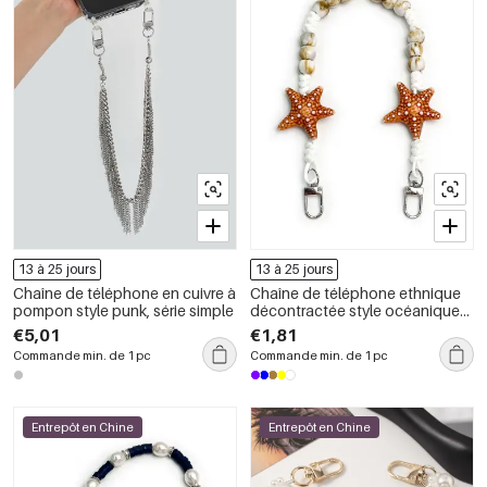
13 à 25 jours
13 à 25 jours
Chaîne de téléphone en cuivre à
Chaîne de téléphone ethnique
pompon style punk, série simple
décontractée style océanique
avec perles en forme
€5,01
€1,81
d&#39;étoile de mer et dégradé
Commande min. de 1 pc
Commande min. de 1 pc
de couleurs en résine
Entrepôt en Chine
Entrepôt en Chine