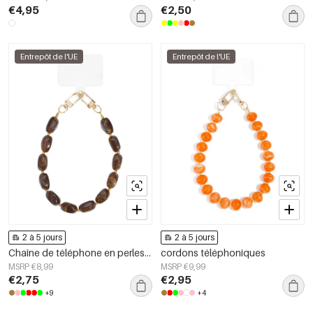
€4,95
€2,50
Entrepôt de l'UE
Entrepôt de l'UE
2 à 5 jours
2 à 5 jours
Chaîne de téléphone en perles acryliques décontractées, accessoires du quotidien
cordons téléphoniques
MSRP €8,99
MSRP €9,99
€2,75
€2,95
+9
+4