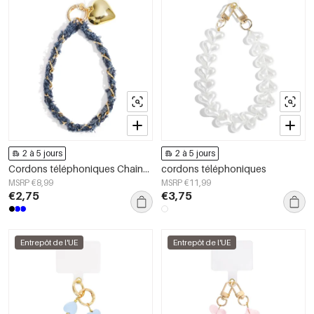
2 à 5 jours
2 à 5 jours
Cordons téléphoniques Chaîne Décontracté Polyester Accessoires quotidiens
cordons téléphoniques
MSRP €8,99
MSRP €11,99
€2,75
€3,75
Entrepôt de l'UE
Entrepôt de l'UE