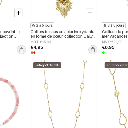
2 à 5 jours
2 à 5 jours
 inoxydable,
Colliers tressés en acier inoxydable
Colliers de per
llection
en forme de cœur, collection Daily
mer Vacances/
n, bijoux pour
Simple, bijoux pour femmes
romantique Bi
MSRP €15,99
MSRP €22,99
€4,95
€6,95
Entrepôt de l'UE
Entrepôt de l'