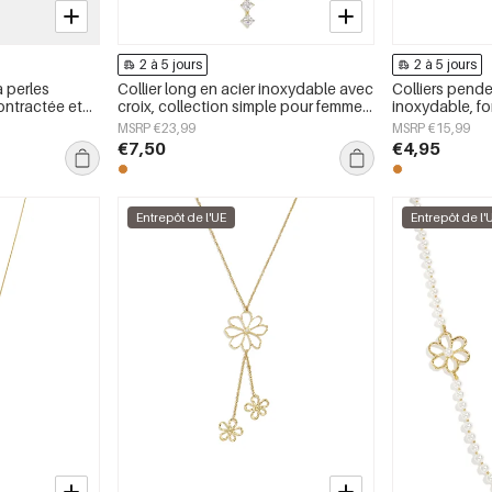
2 à 5 jours
2 à 5 jours
à perles
Collier long en acier inoxydable avec
Colliers pende
ontractée et
croix, collection simple pour femmes.
inoxydable, fo
Bijoux pour tous les jours.
collection Sim
MSRP €23,99
MSRP €15,99
pour femmes
€7,50
€4,95
Entrepôt de l'UE
Entrepôt de l'