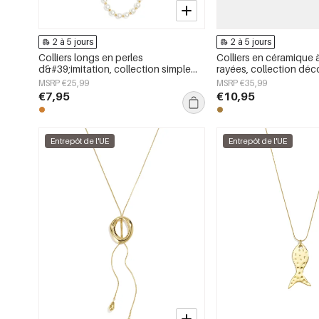
2 à 5 jours
2 à 5 jours
Colliers longs en perles
Colliers en céramique 
d&#39;imitation, collection simple
rayées, collection déc
pour femmes, bijoux du quotidien
simple pour femmes
MSRP €25,99
MSRP €35,99
€7,95
€10,95
Entrepôt de l'UE
Entrepôt de l'UE