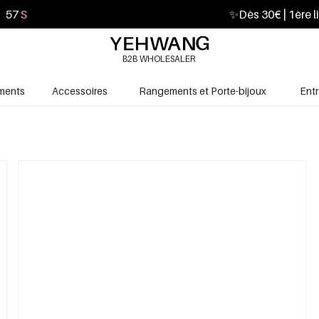
56
S
✨
Dès 30€ | 1ère l
B2B WHOLESALER
ments
Accessoires
Rangements et Porte-bijoux
Ent