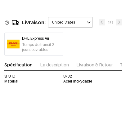
Livraison:
1/1
United States
DHL Express Air
Temps de transit 2
jours ouvrables
Spécification
La description
Livraison & Retour
Télécharg
SPU ID
8732
Material
Acier inoxydable