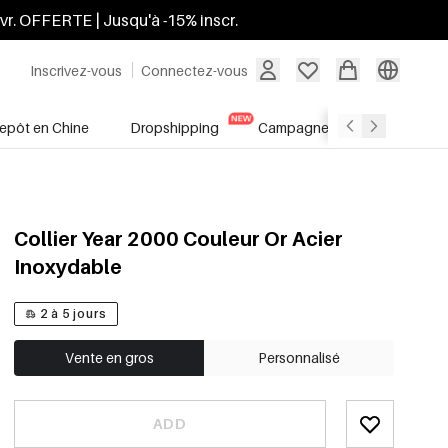
ivr. OFFERTE | Jusqu'à -15% inscr.
Inscrivez-vous
Connectez-vous
repôt en Chine
Dropshipping
Campagnes
Soldes
Collier Year 2000 Couleur Or Acier
Inoxydable
2 à 5 jours
Vente en gros
Personnalisé
ADD