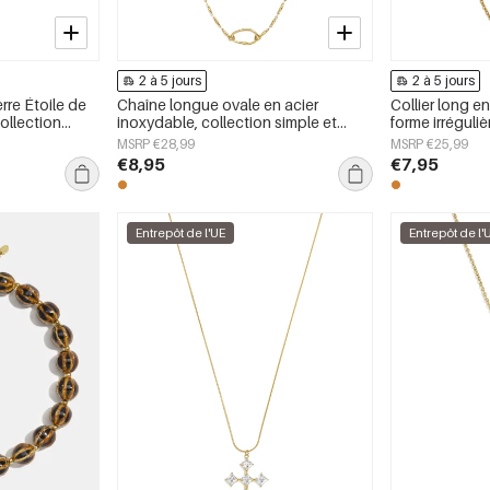
2 à 5 jours
2 à 5 jours
erre Étoile de
Chaîne longue ovale en acier
Collier long e
ollection
inoxydable, collection simple et
forme irréguliè
ur femmes
quotidienne, bijou pour femme
Daily Simple, 
MSRP €28,99
MSRP €25,99
€8,95
€7,95
Entrepôt de l'UE
Entrepôt de l'