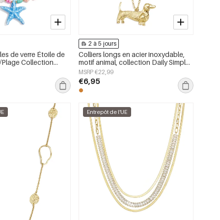
2 à 5 jours
les de verre Étoile de
Colliers longs en acier inoxydable,
Plage Collection
motif animal, collection Daily Simple,
joux pour femmes
bijoux pour femmes
MSRP €22,99
€6,95
UE
Entrepôt de l'UE