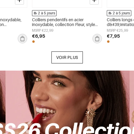
2 à 5 jours
2 à 5 jours
 inoxydable,
Colliers pendentifs en acier
Colliers longs
ion
inoxydable, collection Fleur, style
d&#39;imitation
le pour femmes
quotidien et simple, bijoux pour
collection Dou
MSRP €22,99
MSRP €25,99
femmes
quotidien, bi
€6,95
€7,95
VOIR PLUS