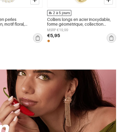
2 à 5 jours
 en perles
Colliers longs en acier inoxydable,
, motif floral,
forme géométrique, collection
ceur et Simplicité au
simple pour le quotidien, bijoux pour
MSRP €19,99
joux pour femmes
femmes
€5,95