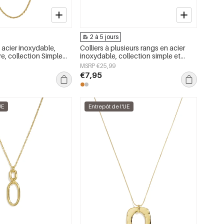
2 à 5 jours
n acier inoxydable,
Colliers à plusieurs rangs en acier
re, collection Simple
inoxydable, collection simple et
bijoux pour femmes
décontractée pour femmes
MSRP €25,99
€7,95
UE
Entrepôt de l'UE