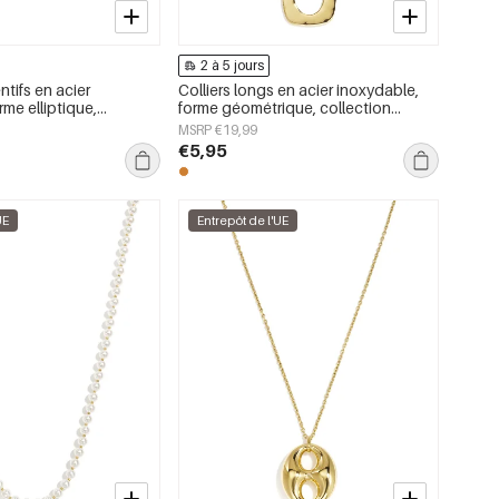
2 à 5 jours
ntifs en acier
Colliers longs en acier inoxydable,
rme elliptique,
forme géométrique, collection
ple Daily Simple, bijoux
simple pour le quotidien, bijoux pour
MSRP €19,99
femmes
€5,95
UE
Entrepôt de l'UE