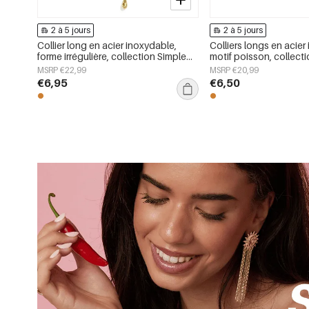
2 à 5 jours
2 à 5 jours
Collier long en acier inoxydable,
Colliers longs en acier
forme irrégulière, collection Simple
motif poisson, collect
Daily Simple, bijoux pour femmes
décontractée et simp
MSRP €22,99
MSRP €20,99
€6,95
€6,50