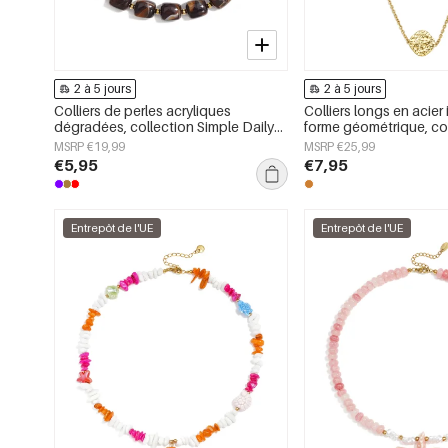
2 à 5 jours
2 à 5 jours
Colliers de perles acryliques
Colliers longs en acier
dégradées, collection Simple Daily
forme géométrique, co
Simple, bijoux pour femmes
simple pour le quotidie
MSRP €19,99
MSRP €25,99
femmes
€5,95
€7,95
Entrepôt de l'UE
Entrepôt de l'UE