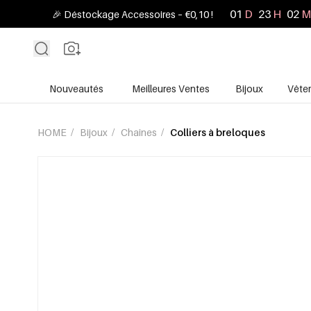
01
D
23
H
02
M
🎉 Déstockage Accessoires – €0,10 !
Nouveautés
Meilleures Ventes
Bijoux
Vête
HOME
/
Bijoux
/
Chaînes
/
Colliers à breloques