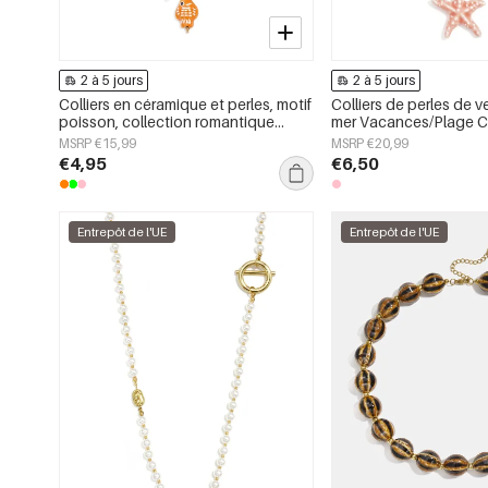
2 à 5 jours
2 à 5 jours
Colliers en céramique et perles, motif
Colliers de perles de v
poisson, collection romantique
mer Vacances/Plage C
décontractée pour le quotidien,
romantique Bijoux po
MSRP €15,99
MSRP €20,99
bijoux pour femmes
€4,95
€6,50
Entrepôt de l'UE
Entrepôt de l'UE