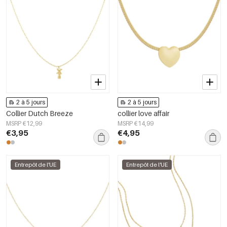
2 à 5 jours
2 à 5 jours
Collier Dutch Breeze
collier love affair
MSRP €12,99
MSRP €14,99
€3,95
€4,95
Entrepôt de l'UE
Entrepôt de l'UE