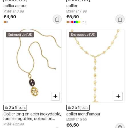
collier amour
collier
MSRP €13,99
MSRP €17,99
€4,50
€5,50
+16
Entrepôt de l'UE
Entrepôt de l'UE
2 à 5 jours
2 à 5 jours
Collier long en acier inoxydable,
collier mer d'amour
forme irrégulière, collection
MSRP €19,99
Simple Daily Simple, bijoux pour
MSRP €22,99
€6,50
femmes