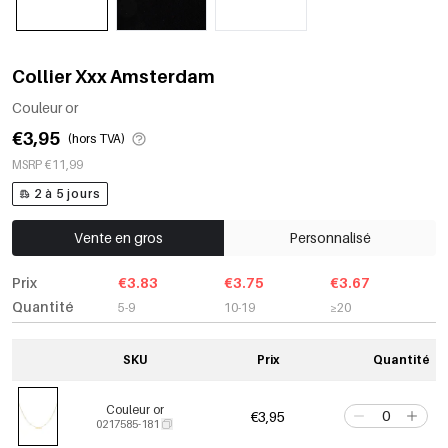
Collier Xxx Amsterdam
Couleur or
€3,95
(hors TVA)
MSRP €11,99
2 à 5 jours
Vente en gros
Personnalisé
Prix
€3.83
€3.75
€3.67
Quantité
5-9
10-19
≥20
SKU
Prix
Quantité
Couleur or
€3,95
0217585-181