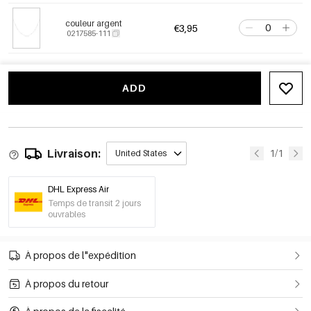
couleur argent
€3,95
0217585-111
ADD
Livraison:
1/1
United States
DHL Express Air
Temps de transit 2 jours
ouvrables
À propos de l"expédition
À propos du retour