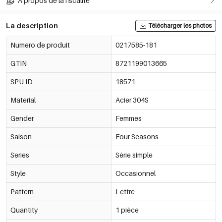
À propos de la fiscalité
La description
Télécharger les photos
Numéro de produit
0217585-181
GTIN
8721199013665
SPU ID
18571
Material
Acier 304S
Gender
Femmes
Saison
Four Seasons
Series
Série simple
Style
Occasionnel
Pattern
Lettre
Quantity
1 pièce