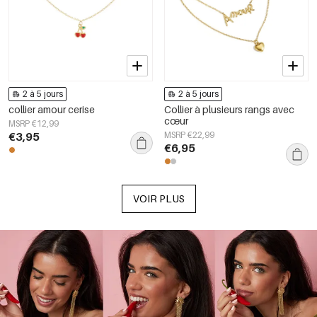
2 à 5 jours
2 à 5 jours
collier amour cerise
Collier à plusieurs rangs avec
cœur
MSRP €12,99
€3,95
MSRP €22,99
€6,95
VOIR PLUS