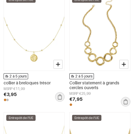
2 à 5 jours
2 à 5 jours
collier à breloques trésor
Collier statement à grands
cercles ouverts
MSRP €11,99
€3,95
MSRP €25,99
€7,95
Entrepôt de l'UE
Entrepôt de l'UE