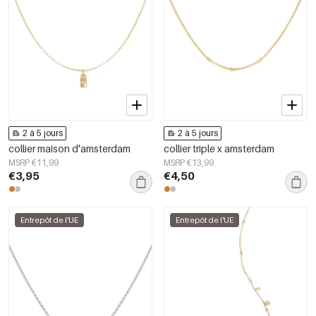
2 à 5 jours
2 à 5 jours
collier maison d'amsterdam
collier triple x amsterdam
MSRP €11,99
MSRP €13,99
€3,95
€4,50
Entrepôt de l'UE
Entrepôt de l'UE