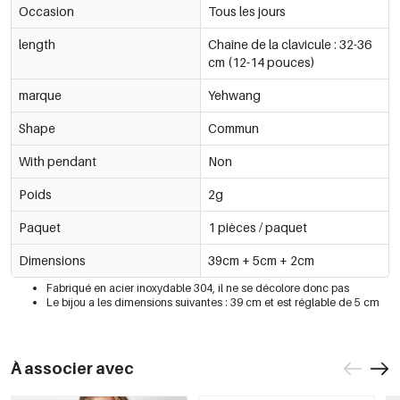
Occasion
Tous les jours
length
Chaîne de la clavicule : 32-36
cm (12-14 pouces)
marque
Yehwang
Shape
Commun
With pendant
Non
Poids
2g
Paquet
1 pièces / paquet
Dimensions
39cm + 5cm + 2cm
Fabriqué en acier inoxydable 304, il ne se décolore donc pas
Le bijou a les dimensions suivantes : 39 cm et est réglable de 5 cm
À associer avec