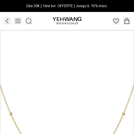
Dès 30€ | 1ère livr. OFFERTE | Jusqu'à -15% inscr.
B2B WHOLESALER