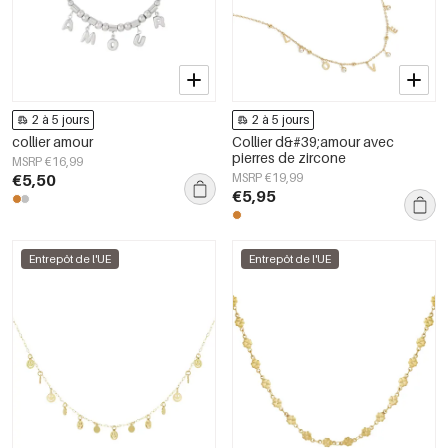
2 à 5 jours
2 à 5 jours
collier amour
Collier d&#39;amour avec
pierres de zircone
MSRP €16,99
€5,50
MSRP €19,99
€5,95
Entrepôt de l'UE
Entrepôt de l'UE