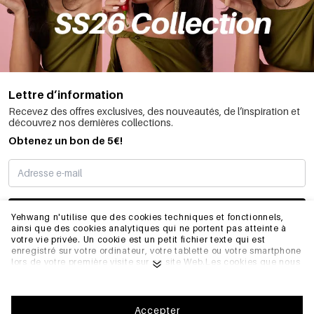
Lettre d’information
Recevez des offres exclusives, des nouveautés, de l’inspiration et
découvrez nos dernières collections.
Obtenez un bon de 5€!
JE M’INSCRIS
Yehwang n'utilise que des cookies techniques et fonctionnels,
ainsi que des cookies analytiques qui ne portent pas atteinte à
votre vie privée. Un cookie est un petit fichier texte qui est
enregistré sur votre ordinateur, votre tablette ou votre smartphone
INFORMATIONS
lors de votre première visite sur ce site Web.Les cookies que nous
utilisons sont nécessaires au fonctionnement technique du site
web et à votre facilité d'utilisation. Ils permettent au site web de
fonctionner correctement et de se souvenir, par exemple, de vos
GÉNÉRAL
préférences. Ils nous permettent également d'optimiser notre site
Accepter