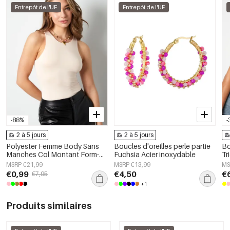
Entrepôt de l'UE
Entrepôt de l'UE
-88%
-
2 à 5 jours
2 à 5 jours
Polyester Femme Body Sans
Boucles d'oreilles perle partie
Bo
Manches Col Montant Form-
Fuchsia Acier inoxydable
Tr
Fitting
Pr
MSRP €21,99
MSRP €13,99
MS
€0,99
€4,50
€
€7,95
+1
Produits similaires