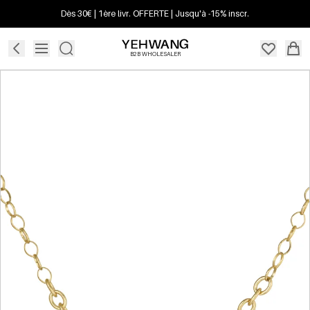
Dès 30€ | 1ère livr. OFFERTE | Jusqu'à -15% inscr.
B2B WHOLESALER