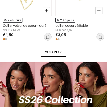
2 à 5 jours
2 à 5 jours
Collier voleur de coeur - doré
collier coeur véritable
MSRP €14,99
MSRP €11,99
€4,50
€3,95
VOIR PLUS