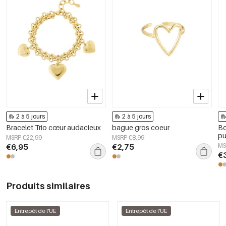
2 à 5 jours
2 à 5 jours
Bracelet Trio cœur audacieux
bague gros coeur
Bo
pu
MSRP €22,99
MSRP €8,99
€6,95
€2,75
MS
€
Produits similaires
Entrepôt de l'UE
Entrepôt de l'UE