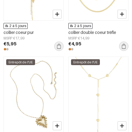
2 à 5 jours
2 à 5 jours
collier coeur pur
collier double coeur trèfle
MSRP €17,99
MSRP €14,99
€5,95
€4,95
Entrepôt de l'UE
Entrepôt de l'UE