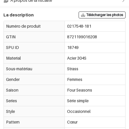
À propos de la fiscalité
La description
Télécharger les photos
Numéro de produit
0217548-181
GTIN
8721199016208
SPU ID
18749
Material
Acier 304S
Sous-matériau
Strass
Gender
Femmes
Saison
Four Seasons
Series
Série simple
Style
Occasionnel
Pattern
Cœur