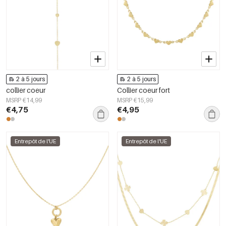
2 à 5 jours
2 à 5 jours
collier coeur
Collier coeur fort
MSRP €14,99
MSRP €15,99
€4,75
€4,95
Entrepôt de l'UE
Entrepôt de l'UE