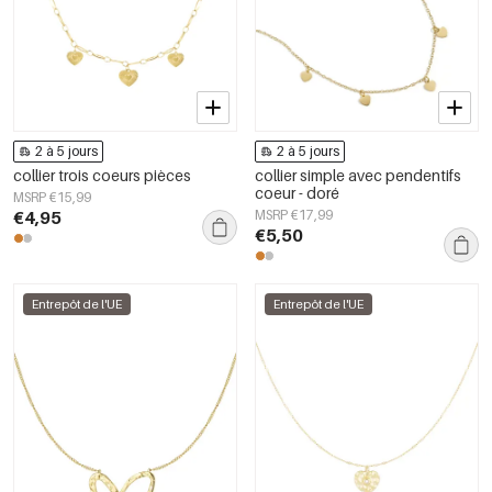
2 à 5 jours
2 à 5 jours
collier trois coeurs pièces
collier simple avec pendentifs
coeur - doré
MSRP €15,99
€4,95
MSRP €17,99
€5,50
Entrepôt de l'UE
Entrepôt de l'UE