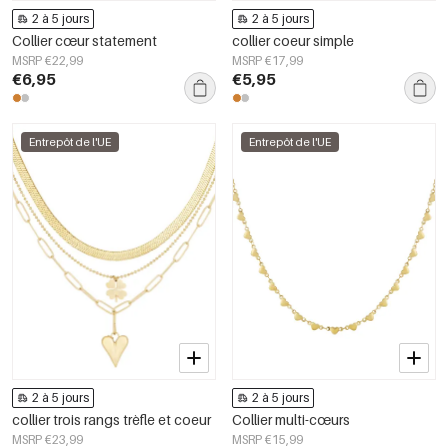
2 à 5 jours
2 à 5 jours
Collier cœur statement
collier coeur simple
MSRP €22,99
MSRP €17,99
€6,95
€5,95
Entrepôt de l'UE
Entrepôt de l'UE
2 à 5 jours
2 à 5 jours
collier trois rangs trèfle et coeur
Collier multi-cœurs
MSRP €23,99
MSRP €15,99