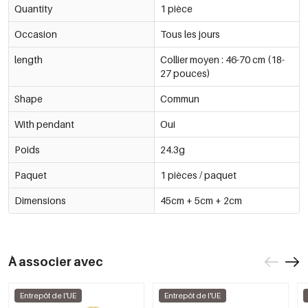
Quantity
1 pièce
Occasion
Tous les jours
length
Collier moyen : 46-70 cm (18-
27 pouces)
Shape
Commun
With pendant
Oui
Poids
24.3g
Paquet
1 pièces / paquet
Dimensions
45cm + 5cm + 2cm
À associer avec
Entrepôt de l'UE
Entrepôt de l'UE