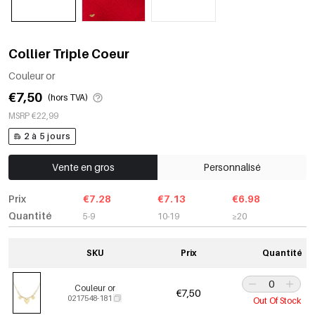
Collier Triple Coeur
Couleur or
€7,50
(hors TVA)
MSRP €22,99
2 à 5 jours
Vente en gros
Personnalisé
Prix
€7.28
€7.13
€6.98
Quantité
5-9
10-19
≥20
SKU
Prix
Quantité
Couleur or
€7,50
0217548-181
Out Of Stock