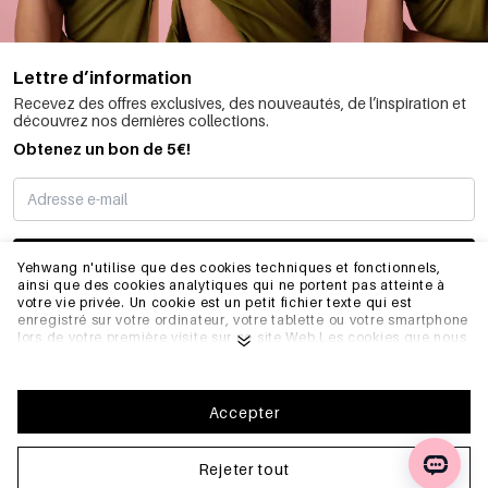
Lettre d’information
Recevez des offres exclusives, des nouveautés, de l’inspiration et
découvrez nos dernières collections.
Obtenez un bon de 5€!
JE M’INSCRIS
Yehwang n'utilise que des cookies techniques et fonctionnels,
ainsi que des cookies analytiques qui ne portent pas atteinte à
votre vie privée. Un cookie est un petit fichier texte qui est
enregistré sur votre ordinateur, votre tablette ou votre smartphone
INFORMATIONS
lors de votre première visite sur ce site Web.Les cookies que nous
utilisons sont nécessaires au fonctionnement technique du site
web et à votre facilité d'utilisation. Ils permettent au site web de
fonctionner correctement et de se souvenir, par exemple, de vos
GÉNÉRAL
préférences. Ils nous permettent également d'optimiser notre site
Accepter
web.Pour vous assurer une bonne expérience de navigation et
d'achat sur Yehwang, nous vous recommandons d'accepter notre
collecte et notre utilisation de cookies. Vous pouvez vous
Rejeter tout
FAQ
désinscrire des cookies en ajustant les paramètres de votre