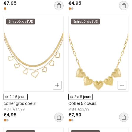
€7,95
€4,95
Entrepôt de l'UE
Entrepôt de l'UE
2 à 5 jours
2 à 5 jours
collier gros coeur
Collier 5 cœurs
MSRP €14,99
MSRP €23,99
€4,95
€7,50