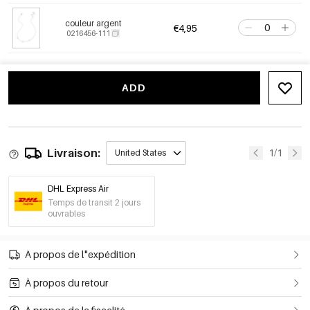
couleur argent
€4,95
0216456-111
ADD
Livraison:
1/1
United States
DHL Express Air
Temps de transit 2 jours
ouvrables
À propos de l"expédition
À propos du retour