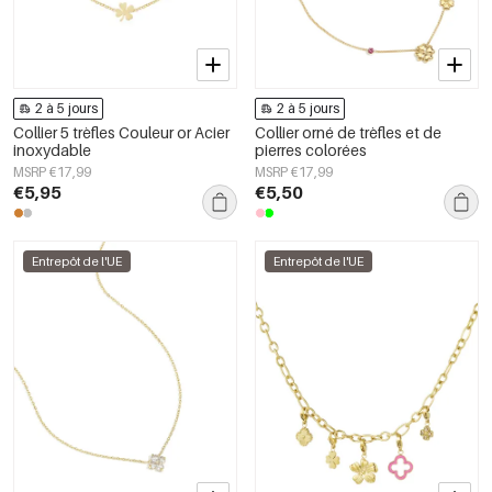
2 à 5 jours
2 à 5 jours
Collier 5 trèfles Couleur or Acier
Collier orné de trèfles et de
inoxydable
pierres colorées
MSRP €17,99
MSRP €17,99
€5,95
€5,50
Entrepôt de l'UE
Entrepôt de l'UE