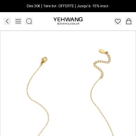
Dès 30€ | 1ère livr. OFFERTE | Jusqu'à -15% inscr.
B2B WHOLESALER