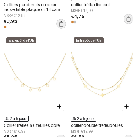
Colliers pendentifs en acier
collier trèfle diamant
inoxydable plaqué or 14 carats,
MSRP €14,99
collection Clover Casual Simple,
MSRP €12,99
€4,75
bijoux pour femmes
€3,95
Entrepôt de l'UE
Entrepôt de l'UE
2 à 5 jours
2 à 5 jours
Collier trèfles à 6 feuilles doré
collier double trèfle/boules
MSRP €16,99
MSRP €19,99
€5,25
€6,50