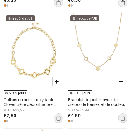
Entrepôt de l'UE
Entrepôt de l'UE
2 à 5 jours
2 à 5 jours
Colliers en acier inoxydable
Bracelet de perles avec des
Clover, série décontractée,
pierres de formes et de couleurs
simple et quotidienne, bijoux
différentes
MSRP €23,99
MSRP €14,99
pour femmes
€7,50
€4,50