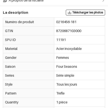
À propos de la fiscalité
La description
Télécharger les photos
Numéro de produit
0216456-181
GTIN
8720687103000
SPU ID
11191
Material
Acier inoxydable
Gender
Femmes
Saison
Four Seasons
Series
Série simple
Style
Tous les jours
Pattern
Trèfle
Quantity
1 pièce