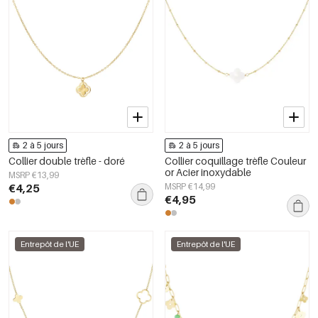
2 à 5 jours
2 à 5 jours
Collier double trèfle - doré
Collier coquillage trèfle Couleur
or Acier inoxydable
MSRP €13,99
€4,25
MSRP €14,99
€4,95
Entrepôt de l'UE
Entrepôt de l'UE