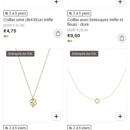
2 à 5 jours
2 à 5 jours
Collier orné d&#39;un trèfle
Collier avec breloques trèfle et
fleurs - doré
MSRP €15,99
€4,75
MSRP €28,99
€9,50
Entrepôt de l'UE
Entrepôt de l'UE
2 à 5 jours
2 à 5 jours