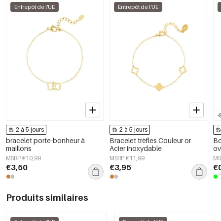
Entrepôt de l'UE
Entrepôt de l'UE
-
2 à 5 jours
2 à 5 jours
bracelet porte-bonheur à
Bracelet trèfles Couleur or
Bo
maillons
Acier inoxydable
ov
do
MSRP €10,99
MSRP €11,99
MS
€3,50
€3,95
€
Produits similaires