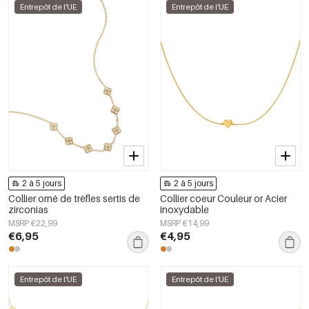
Entrepôt de l'UE
Entrepôt de l'UE
2 à 5 jours
2 à 5 jours
Collier orné de trèfles sertis de
Collier coeur Couleur or Acier
zirconias
inoxydable
MSRP €22,99
MSRP €14,99
€6,95
€4,95
Entrepôt de l'UE
Entrepôt de l'UE