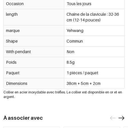
Occasion
Tous les jours
length
Chaîne de la clavicule : 32-36
cm (12-14 pouces)
marque
Yehwang
Shape
Commun
With pendant
Non
Poids
8.5g
Paquet
1 pièces / paquet
Dimensions
38cm + 5cm + 2cm
Collier en acier inoxydable avec trèfles. Le collier est disponible en or et en
argent.
À associer avec