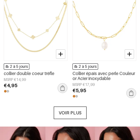
2 à 5 jours
2 à 5 jours
collier double coeur trèfle
Collier épais avec perle Couleur
or Acier inoxydable
MSRP €14,99
€4,95
MSRP €17,99
€5,95
VOIR PLUS