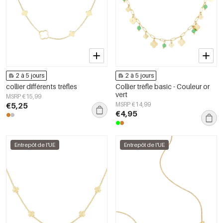
2 à 5 jours
2 à 5 jours
collier différents trèfles
Collier trèfle basic - Couleur or
vert
MSRP €15,99
€5,25
MSRP €14,99
€4,95
Entrepôt de l'UE
Entrepôt de l'UE