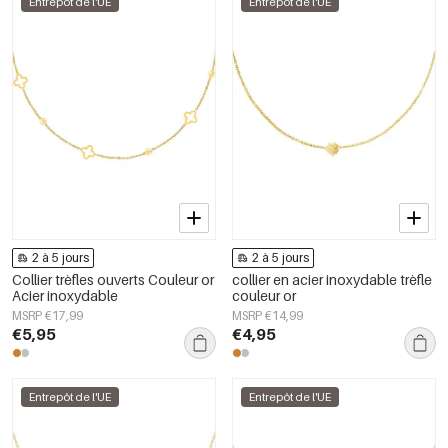
Entrepôt de l'UE
Entrepôt de l'UE
2 à 5 jours
2 à 5 jours
Collier trèfles ouverts Couleur or
collier en acier inoxydable trèfle
Acier inoxydable
couleur or
MSRP €17,99
MSRP €14,99
€5,95
€4,95
Entrepôt de l'UE
Entrepôt de l'UE