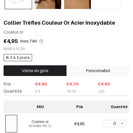
Collier Trèfles Couleur Or Acier Inoxydable
Couleur or
€4,95
(hors TVA)
MSRP €15,99
2 à 5 jours
Vente en gros
Personnalisé
Prix
€4.80
€4.70
€4.60
Quantité
5-9
10-19
≥20
SKU
Prix
Quantité
Couleur or
€4,95
0216456-181