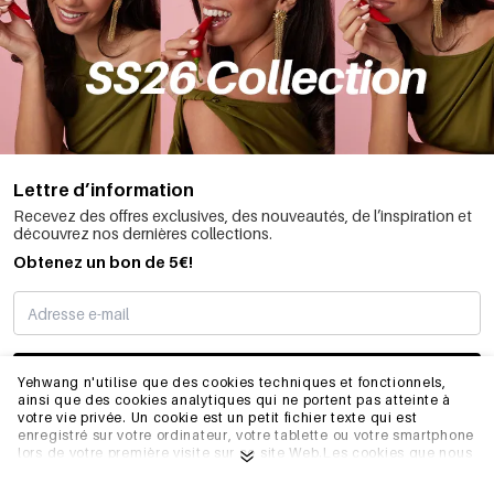
Lettre d’information
Recevez des offres exclusives, des nouveautés, de l’inspiration et
découvrez nos dernières collections.
Obtenez un bon de 5€!
JE M’INSCRIS
Yehwang n'utilise que des cookies techniques et fonctionnels,
ainsi que des cookies analytiques qui ne portent pas atteinte à
votre vie privée. Un cookie est un petit fichier texte qui est
enregistré sur votre ordinateur, votre tablette ou votre smartphone
INFORMATIONS
lors de votre première visite sur ce site Web.Les cookies que nous
utilisons sont nécessaires au fonctionnement technique du site
web et à votre facilité d'utilisation. Ils permettent au site web de