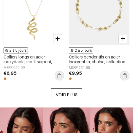
2 à 5 jours
2 à 5 jours
Colliers longs en acier
Colliers pendentifs en acier
inoxydable, motif serpent,
inoxydable, chaîne, collection
collection Daily Simple, bijoux
Simple Daily Simple, bijoux pour
MSRP €22,99
MSRP €31,99
pour femmes
femmes
€6,95
€9,95
VOIR PLUS