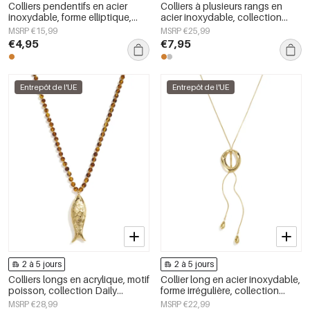
Colliers pendentifs en acier
Colliers à plusieurs rangs en
inoxydable, forme elliptique,
acier inoxydable, collection
collection Simple Daily Simple,
simple et décontractée pour
MSRP €15,99
MSRP €25,99
bijoux pour femmes
femmes
€4,95
€7,95
Entrepôt de l'UE
Entrepôt de l'UE
2 à 5 jours
2 à 5 jours
Colliers longs en acrylique, motif
Collier long en acier inoxydable,
poisson, collection Daily
forme irrégulière, collection
Simple, bijoux pour femmes
Simple Daily Simple, bijoux pour
MSRP €28,99
MSRP €22,99