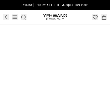
Dès 30€ | 1ère livr. OFFERTE | Jusqu'à -15% inscr.
B2B WHOLESALER