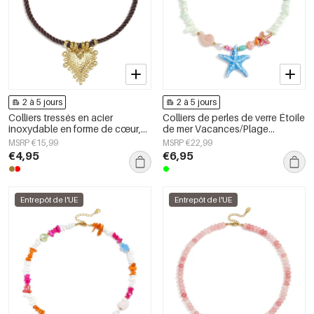
2 à 5 jours
2 à 5 jours
Colliers tressés en acier
Colliers de perles de verre Étoile
inoxydable en forme de cœur,
de mer Vacances/Plage
collection Daily Simple, bijoux
Collection romantique Bijoux
MSRP €15,99
MSRP €22,99
pour femmes
pour femmes
€4,95
€6,95
Entrepôt de l'UE
Entrepôt de l'UE