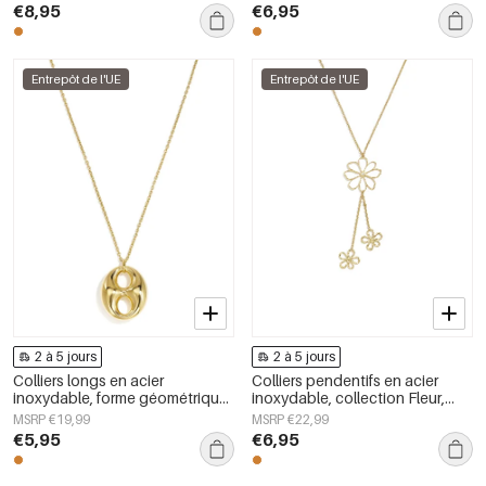
femmes
€8,95
€6,95
Entrepôt de l'UE
Entrepôt de l'UE
2 à 5 jours
2 à 5 jours
Colliers longs en acier
Colliers pendentifs en acier
inoxydable, forme géométrique,
inoxydable, collection Fleur,
collection simple pour le
style quotidien et simple, bijoux
MSRP €19,99
MSRP €22,99
quotidien, bijoux pour femmes
pour femmes
€5,95
€6,95