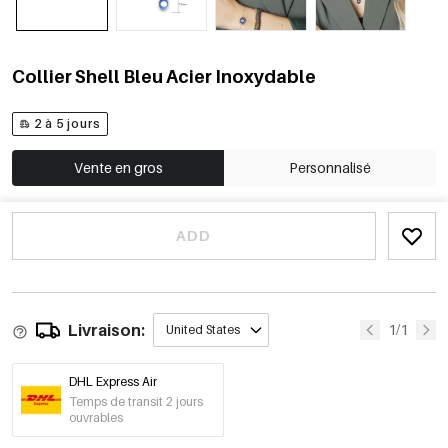
Collier Shell Bleu Acier Inoxydable
2 à 5 jours
Vente en gros
Personnalisé
ADD
Livraison:
1/1
United States
DHL Express Air
Temps de transit 2 jours
ouvrables