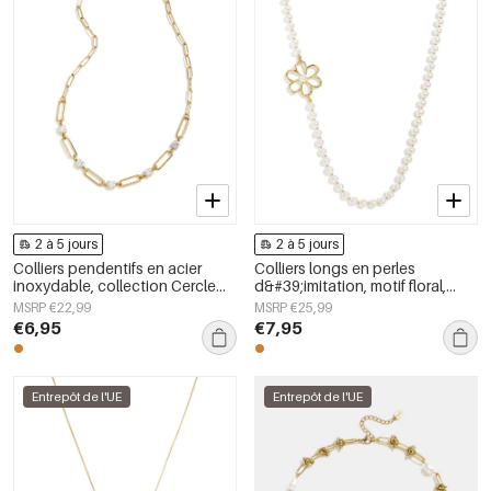
2 à 5 jours
2 à 5 jours
Colliers pendentifs en acier
Colliers longs en perles
inoxydable, collection Cercle
d&#39;imitation, motif floral,
Simple Daily Simple, bijoux pour
collection Douceur et Simplicité
MSRP €22,99
MSRP €25,99
femmes
au quotidien, bijoux pour
€6,95
€7,95
femmes
Entrepôt de l'UE
Entrepôt de l'UE