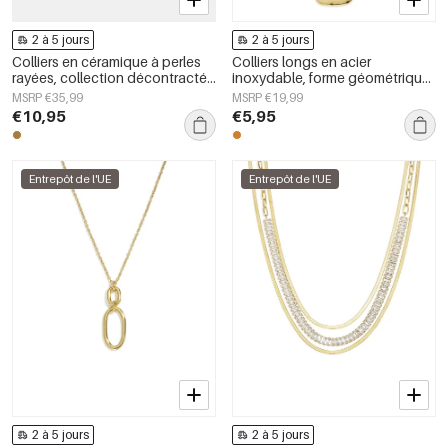
2 à 5 jours
2 à 5 jours
Colliers en céramique à perles
Colliers longs en acier
rayées, collection décontractée
inoxydable, forme géométrique,
et simple pour femmes
collection simple pour le
MSRP €35,99
MSRP €19,99
quotidien, bijoux pour femmes
€10,95
€5,95
Entrepôt de l'UE
Entrepôt de l'UE
2 à 5 jours
2 à 5 jours