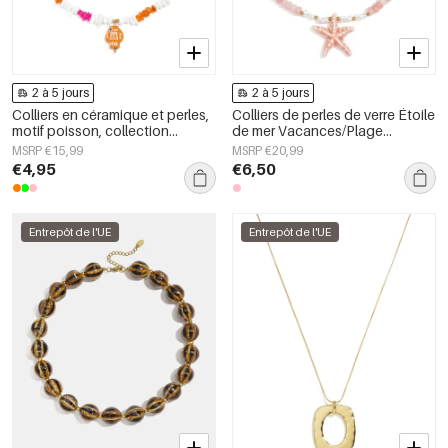
2 à 5 jours
2 à 5 jours
Colliers en céramique et perles,
Colliers de perles de verre Étoile
motif poisson, collection
de mer Vacances/Plage
romantique décontractée pour
Collection romantique Bijoux
MSRP €15,99
MSRP €20,99
le quotidien, bijoux pour
pour femmes
€4,95
€6,50
femmes
Entrepôt de l'UE
Entrepôt de l'UE