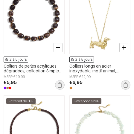
2 à 5 jours
2 à 5 jours
Colliers de perles acryliques
Colliers longs en acier
dégradées, collection Simple
inoxydable, motif animal,
Daily Simple, bijoux pour
collection Daily Simple, bijoux
MSRP €19,99
MSRP €22,99
femmes
pour femmes
€5,95
€6,95
Entrepôt de l'UE
Entrepôt de l'UE