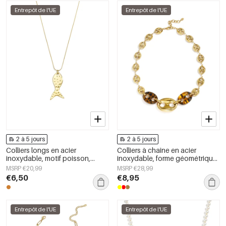
Entrepôt de l'UE
Entrepôt de l'UE
2 à 5 jours
2 à 5 jours
Colliers longs en acier
Colliers à chaîne en acier
inoxydable, motif poisson,
inoxydable, forme géométrique,
collection décontractée et
collection simple pour le
MSRP €20,99
MSRP €28,99
simple pour femmes
quotidien, bijoux pour femmes
€6,50
€8,95
Entrepôt de l'UE
Entrepôt de l'UE