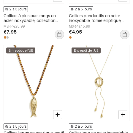
2 à 5 jours
2 à 5 jours
Colliers à plusieurs rangs en
Colliers pendentifs en acier
acier inoxydable, collection
inoxydable, forme elliptique,
simple et décontractée pour
collection Simple Daily Simple,
MSRP €25,99
MSRP €15,99
femmes
bijoux pour femmes
€7,95
€4,95
Entrepôt de l'UE
Entrepôt de l'UE
2 à 5 jours
2 à 5 jours
Colliers longs en acrylique, motif
Collier long en acier inoxydable,