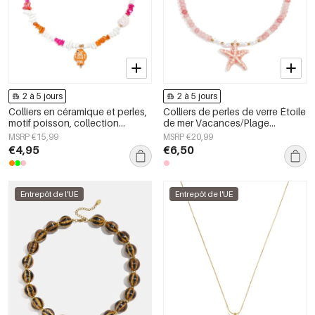
2 à 5 jours
2 à 5 jours
Colliers en céramique et perles,
Colliers de perles de verre Étoile
motif poisson, collection
de mer Vacances/Plage
romantique décontractée pour
Collection romantique Bijoux
MSRP €15,99
MSRP €20,99
le quotidien, bijoux pour
pour femmes
€4,95
€6,50
femmes
Entrepôt de l'UE
Entrepôt de l'UE