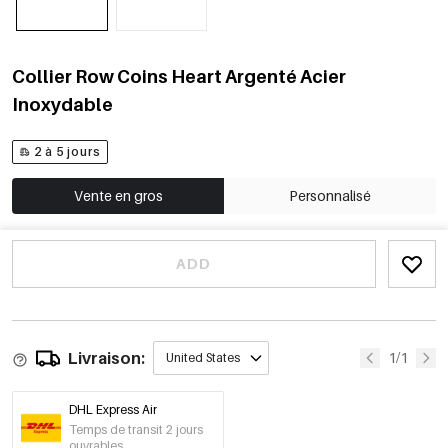
Collier Row Coins Heart Argenté Acier
Inoxydable
2 à 5 jours
Vente en gros
Personnalisé
ADD
Livraison:
1/1
United States
DHL Express Air
Temps de transit 2 jours
ouvrables