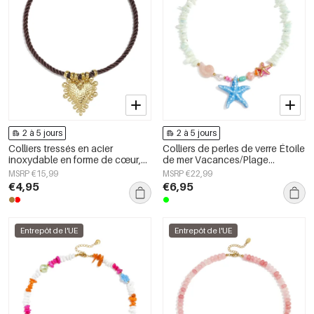
2 à 5 jours
2 à 5 jours
Colliers tressés en acier
Colliers de perles de verre Étoile
inoxydable en forme de cœur,
de mer Vacances/Plage
collection Daily Simple, bijoux
Collection romantique Bijoux
MSRP €15,99
MSRP €22,99
pour femmes
pour femmes
€4,95
€6,95
Entrepôt de l'UE
Entrepôt de l'UE