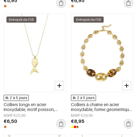
€5,95
€6,95
Entrepôt de l'UE
Entrepôt de l'UE
2 à 5 jours
2 à 5 jours
Colliers longs en acier
Colliers à chaîne en acier
inoxydable, motif poisson,
inoxydable, forme géométrique,
collection décontractée et
collection simple pour le
MSRP €20,99
MSRP €28,99
simple pour femmes
quotidien, bijoux pour femmes
€6,50
€8,95