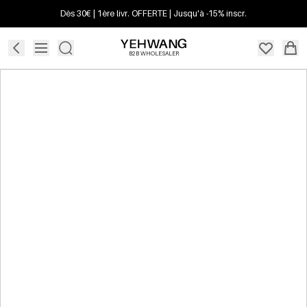
Dès 30€ | 1ère livr. OFFERTE | Jusqu'à -15% inscr.
B2B WHOLESALER