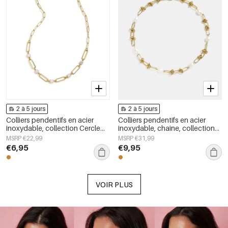
2 à 5 jours
2 à 5 jours
Colliers pendentifs en acier
Colliers pendentifs en acier
inoxydable, collection Cercle
inoxydable, chaîne, collection
Simple Daily Simple, bijoux pour
Simple Daily Simple, bijoux pour
MSRP €22,99
MSRP €31,99
femmes
femmes
€6,95
€9,95
VOIR PLUS