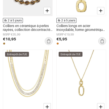
2 à 5 jours
2 à 5 jours
Colliers en céramique à perles
Colliers longs en acier
rayées, collection décontractée
inoxydable, forme géométrique,
et simple pour femmes
collection simple pour le
MSRP €35,99
MSRP €19,99
quotidien, bijoux pour femmes
€10,95
€5,95
Entrepôt de l'UE
Entrepôt de l'UE