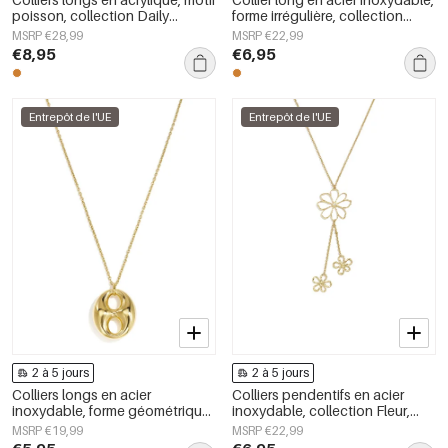
poisson, collection Daily
forme irrégulière, collection
Simple, bijoux pour femmes
Simple Daily Simple, bijoux pour
MSRP €28,99
MSRP €22,99
femmes
€8,95
€6,95
Entrepôt de l'UE
Entrepôt de l'UE
2 à 5 jours
2 à 5 jours
Colliers longs en acier
Colliers pendentifs en acier
inoxydable, forme géométrique,
inoxydable, collection Fleur,
collection simple pour le
style quotidien et simple, bijoux
MSRP €19,99
MSRP €22,99
quotidien, bijoux pour femmes
pour femmes