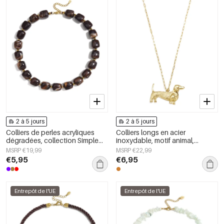
2 à 5 jours
2 à 5 jours
Colliers de perles acryliques
Colliers longs en acier
dégradées, collection Simple
inoxydable, motif animal,
Daily Simple, bijoux pour
collection Daily Simple, bijoux
MSRP €19,99
MSRP €22,99
femmes
pour femmes
€5,95
€6,95
Entrepôt de l'UE
Entrepôt de l'UE