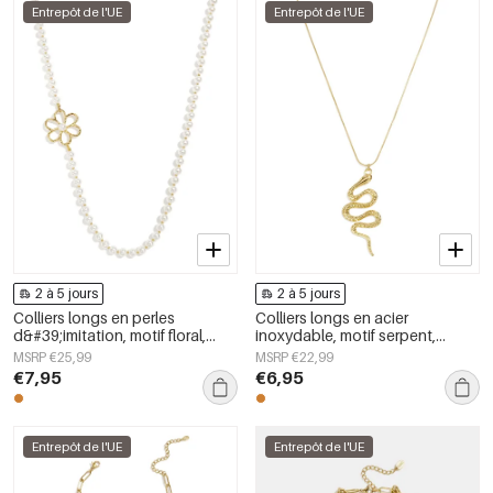
Entrepôt de l'UE
Entrepôt de l'UE
2 à 5 jours
2 à 5 jours
Colliers longs en perles
Colliers longs en acier
d&#39;imitation, motif floral,
inoxydable, motif serpent,
collection Douceur et Simplicité
collection Daily Simple, bijoux
MSRP €25,99
MSRP €22,99
au quotidien, bijoux pour
pour femmes
€7,95
€6,95
femmes
Entrepôt de l'UE
Entrepôt de l'UE