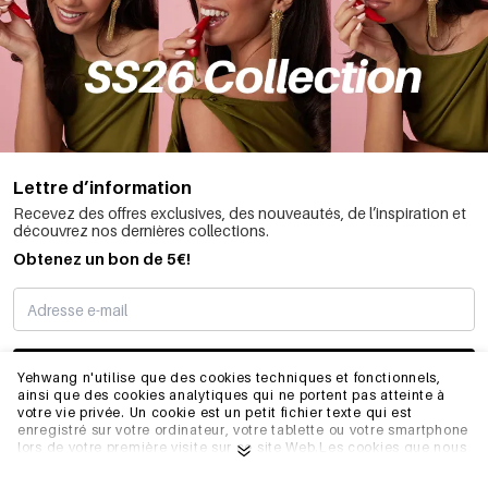
Lettre d’information
Recevez des offres exclusives, des nouveautés, de l’inspiration et
découvrez nos dernières collections.
Obtenez un bon de 5€!
JE M’INSCRIS
Yehwang n'utilise que des cookies techniques et fonctionnels,
ainsi que des cookies analytiques qui ne portent pas atteinte à
votre vie privée. Un cookie est un petit fichier texte qui est
enregistré sur votre ordinateur, votre tablette ou votre smartphone
INFORMATIONS
lors de votre première visite sur ce site Web.Les cookies que nous
utilisons sont nécessaires au fonctionnement technique du site
web et à votre facilité d'utilisation. Ils permettent au site web de