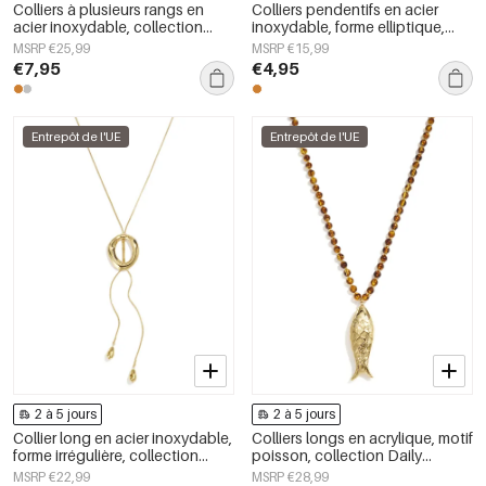
Colliers à plusieurs rangs en
Colliers pendentifs en acier
acier inoxydable, collection
inoxydable, forme elliptique,
simple et décontractée pour
collection Simple Daily Simple,
MSRP €25,99
MSRP €15,99
femmes
bijoux pour femmes
€7,95
€4,95
Entrepôt de l'UE
Entrepôt de l'UE
2 à 5 jours
2 à 5 jours
Collier long en acier inoxydable,
Colliers longs en acrylique, motif
forme irrégulière, collection
poisson, collection Daily
Simple Daily Simple, bijoux pour
Simple, bijoux pour femmes
MSRP €22,99
MSRP €28,99