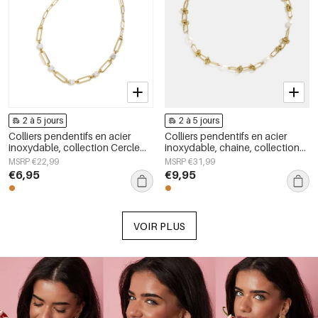
2 à 5 jours
2 à 5 jours
Colliers pendentifs en acier
Colliers pendentifs en acier
inoxydable, collection Cercle
inoxydable, chaîne, collection
Simple Daily Simple, bijoux pour
Simple Daily Simple, bijoux pour
MSRP €22,99
MSRP €31,99
femmes
femmes
€6,95
€9,95
VOIR PLUS