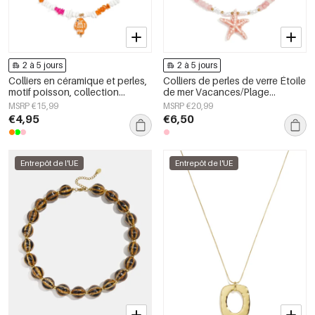
2 à 5 jours
2 à 5 jours
Colliers en céramique et perles,
Colliers de perles de verre Étoile
motif poisson, collection
de mer Vacances/Plage
romantique décontractée pour
Collection romantique Bijoux
MSRP €15,99
MSRP €20,99
le quotidien, bijoux pour
pour femmes
€4,95
€6,50
femmes
Entrepôt de l'UE
Entrepôt de l'UE