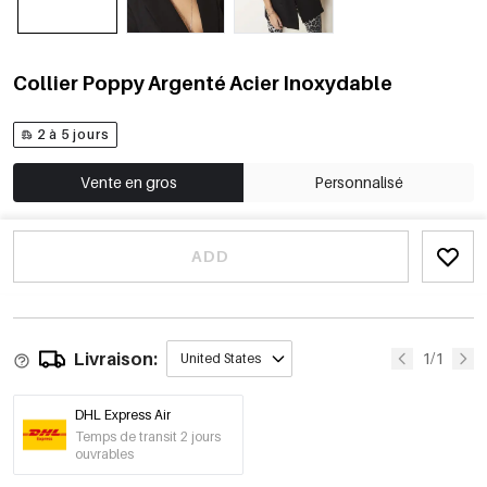
Collier Poppy Argenté Acier Inoxydable
2 à 5 jours
Vente en gros
Personnalisé
ADD
Livraison:
1/1
United States
DHL Express Air
Temps de transit 2 jours
ouvrables