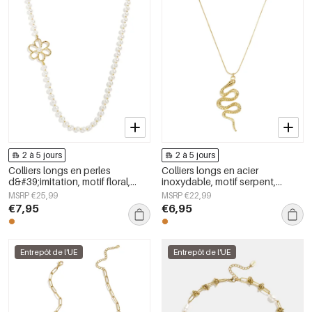
2 à 5 jours
2 à 5 jours
Colliers longs en perles
Colliers longs en acier
d&#39;imitation, motif floral,
inoxydable, motif serpent,
collection Douceur et Simplicité
collection Daily Simple, bijoux
MSRP €25,99
MSRP €22,99
au quotidien, bijoux pour
pour femmes
€7,95
€6,95
femmes
Entrepôt de l'UE
Entrepôt de l'UE