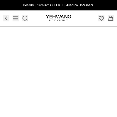
Dès 30€ | 1ère livr. OFFERTE | Jusqu'à -15% inscr.
B2B WHOLESALER