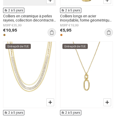
2 à 5 jours
2 à 5 jours
Colliers en céramique à perles
Colliers longs en acier
rayées, collection décontractée
inoxydable, forme géométrique,
et simple pour femmes
collection simple pour le
MSRP €35,99
MSRP €19,99
quotidien, bijoux pour femmes
€10,95
€5,95
Entrepôt de l'UE
Entrepôt de l'UE
2 à 5 jours
2 à 5 jours