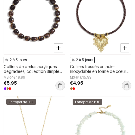
2 à 5 jours
2 à 5 jours
Colliers de perles acryliques
Colliers tressés en acier
dégradées, collection Simple
inoxydable en forme de cœur,
Daily Simple, bijoux pour
collection Daily Simple, bijoux
MSRP €19,99
MSRP €15,99
femmes
pour femmes
€5,95
€4,95
Entrepôt de l'UE
Entrepôt de l'UE