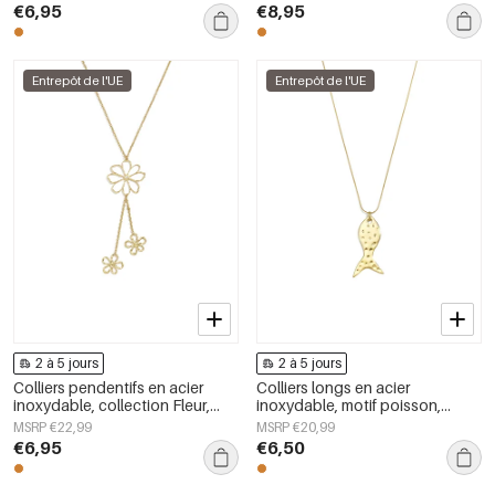
femmes
€6,95
€8,95
Entrepôt de l'UE
Entrepôt de l'UE
2 à 5 jours
2 à 5 jours
Colliers pendentifs en acier
Colliers longs en acier
inoxydable, collection Fleur,
inoxydable, motif poisson,
style quotidien et simple, bijoux
collection décontractée et
MSRP €22,99
MSRP €20,99
pour femmes
simple pour femmes
€6,95
€6,50