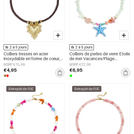
2 à 5 jours
2 à 5 jours
Colliers tressés en acier
Colliers de perles de verre Étoile
inoxydable en forme de cœur,
de mer Vacances/Plage
collection Daily Simple, bijoux
Collection romantique Bijoux
MSRP €15,99
MSRP €22,99
pour femmes
pour femmes
€4,95
€6,95
Entrepôt de l'UE
Entrepôt de l'UE