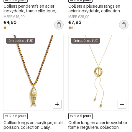
Colliers pendentifs en acier
Colliers à plusieurs rangs en
inoxydable, forme elliptique,
acier inoxydable, collection
collection Simple Daily Simple,
simple et décontractée pour
MSRP €15,99
MSRP €25,99
bijoux pour femmes
femmes
€4,95
€7,95
Entrepôt de l'UE
Entrepôt de l'UE
2 à 5 jours
2 à 5 jours
Colliers longs en acrylique, motif
Collier long en acier inoxydable,
poisson, collection Daily
forme irrégulière, collection
Simple, bijoux pour femmes
Simple Daily Simple, bijoux pour