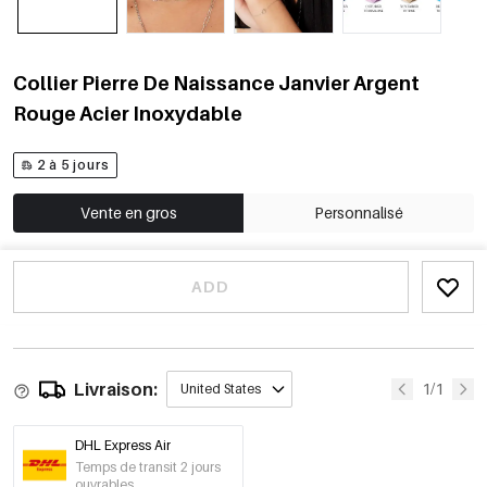
Collier Pierre De Naissance Janvier Argent
Rouge Acier Inoxydable
2 à 5 jours
Vente en gros
Personnalisé
ADD
Livraison:
1/1
United States
DHL Express Air
Temps de transit 2 jours
ouvrables