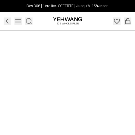
Dès 30€ | 1ère livr. OFFERTE | Jusqu'à -15% inscr.
B2B WHOLESALER