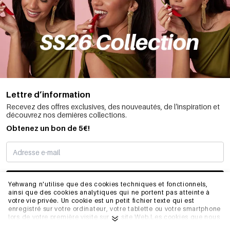
Lettre d’information
Recevez des offres exclusives, des nouveautés, de l’inspiration et
découvrez nos dernières collections.
Obtenez un bon de 5€!
JE M’INSCRIS
Yehwang n'utilise que des cookies techniques et fonctionnels,
ainsi que des cookies analytiques qui ne portent pas atteinte à
votre vie privée. Un cookie est un petit fichier texte qui est
enregistré sur votre ordinateur, votre tablette ou votre smartphone
INFORMATIONS
lors de votre première visite sur ce site Web.Les cookies que nous
utilisons sont nécessaires au fonctionnement technique du site