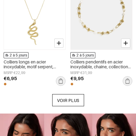
2 à 5 jours
2 à 5 jours
Colliers longs en acier
Colliers pendentifs en acier
inoxydable, motif serpent,
inoxydable, chaîne, collection
collection Daily Simple, bijoux
Simple Daily Simple, bijoux pour
MSRP €22,99
MSRP €31,99
pour femmes
femmes
€6,95
€9,95
VOIR PLUS