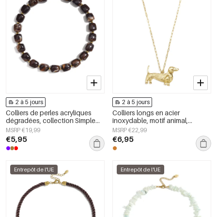
2 à 5 jours
2 à 5 jours
Colliers de perles acryliques
Colliers longs en acier
dégradées, collection Simple
inoxydable, motif animal,
Daily Simple, bijoux pour
collection Daily Simple, bijoux
MSRP €19,99
MSRP €22,99
femmes
pour femmes
€5,95
€6,95
Entrepôt de l'UE
Entrepôt de l'UE