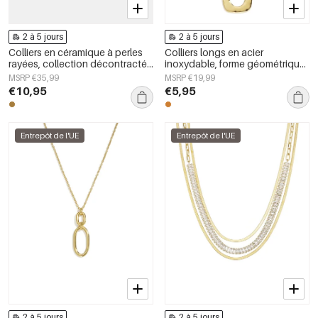
2 à 5 jours
2 à 5 jours
Colliers en céramique à perles
Colliers longs en acier
rayées, collection décontractée
inoxydable, forme géométrique,
et simple pour femmes
collection simple pour le
MSRP €35,99
MSRP €19,99
quotidien, bijoux pour femmes
€10,95
€5,95
Entrepôt de l'UE
Entrepôt de l'UE
2 à 5 jours
2 à 5 jours