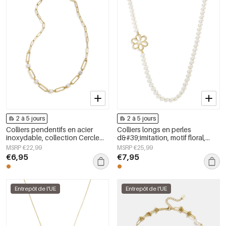
2 à 5 jours
2 à 5 jours
Colliers pendentifs en acier
Colliers longs en perles
inoxydable, collection Cercle
d&#39;imitation, motif floral,
Simple Daily Simple, bijoux pour
collection Douceur et Simplicité
MSRP €22,99
MSRP €25,99
femmes
au quotidien, bijoux pour
€6,95
€7,95
femmes
Entrepôt de l'UE
Entrepôt de l'UE