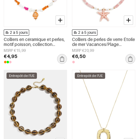
2 à 5 jours
2 à 5 jours
Colliers en céramique et perles,
Colliers de perles de verre Étoile
motif poisson, collection
de mer Vacances/Plage
romantique décontractée pour
Collection romantique Bijoux
MSRP €15,99
MSRP €20,99
le quotidien, bijoux pour
pour femmes
€4,95
€6,50
femmes
Entrepôt de l'UE
Entrepôt de l'UE