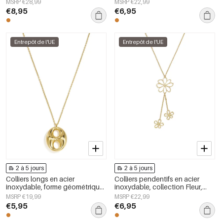
MSRP €28,99
MSRP €22,99
femmes
€8,95
€6,95
Entrepôt de l'UE
Entrepôt de l'UE
2 à 5 jours
2 à 5 jours
Colliers longs en acier
Colliers pendentifs en acier
inoxydable, forme géométrique,
inoxydable, collection Fleur,
collection simple pour le
style quotidien et simple, bijoux
MSRP €19,99
MSRP €22,99
quotidien, bijoux pour femmes
pour femmes
€5,95
€6,95