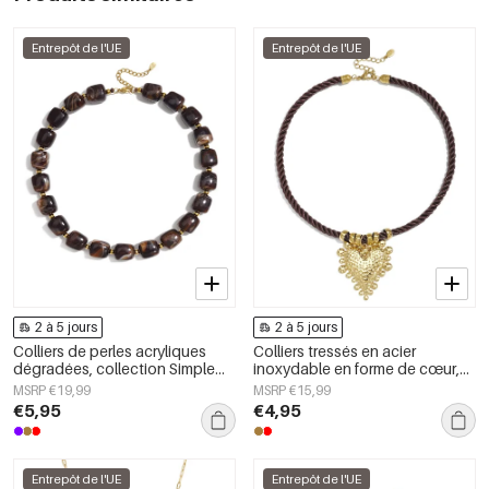
Entrepôt de l'UE
Entrepôt de l'UE
2 à 5 jours
2 à 5 jours
Colliers de perles acryliques
Colliers tressés en acier
dégradées, collection Simple
inoxydable en forme de cœur,
Daily Simple, bijoux pour
collection Daily Simple, bijoux
MSRP €19,99
MSRP €15,99
femmes
pour femmes
€5,95
€4,95
Entrepôt de l'UE
Entrepôt de l'UE