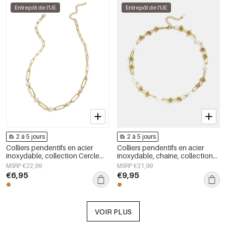
Entrepôt de l'UE
Entrepôt de l'UE
2 à 5 jours
2 à 5 jours
Colliers pendentifs en acier
Colliers pendentifs en acier
inoxydable, collection Cercle
inoxydable, chaîne, collection
Simple Daily Simple, bijoux pour
Simple Daily Simple, bijoux pour
MSRP €22,99
MSRP €31,99
femmes
femmes
€6,95
€9,95
VOIR PLUS