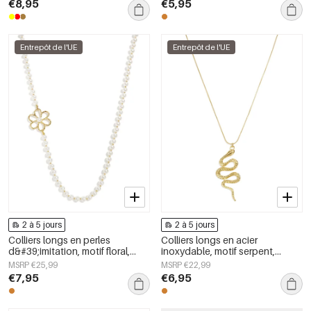
€8,95
€5,95
Entrepôt de l'UE
Entrepôt de l'UE
2 à 5 jours
2 à 5 jours
Colliers longs en perles
Colliers longs en acier
d&#39;imitation, motif floral,
inoxydable, motif serpent,
collection Douceur et Simplicité
collection Daily Simple, bijoux
MSRP €25,99
MSRP €22,99
au quotidien, bijoux pour
pour femmes
€7,95
€6,95
femmes