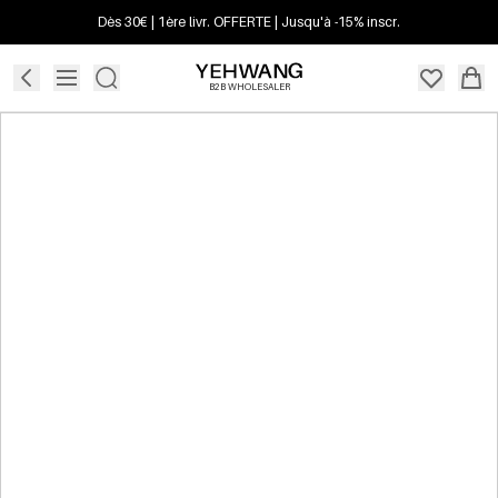
Dès 30€ | 1ère livr. OFFERTE | Jusqu'à -15% inscr.
B2B WHOLESALER