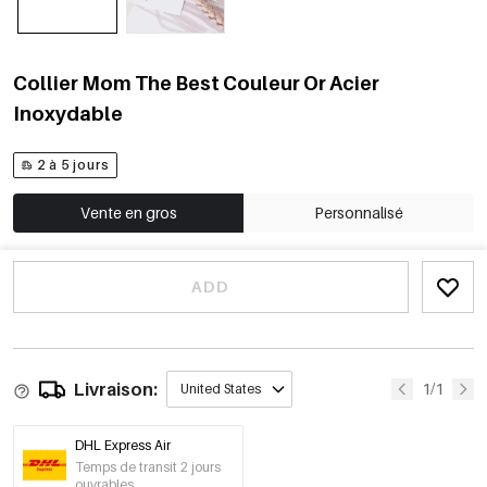
Collier Mom The Best Couleur Or Acier
Inoxydable
2 à 5 jours
Vente en gros
Personnalisé
ADD
Livraison:
1/1
United States
DHL Express Air
Temps de transit 2 jours
ouvrables