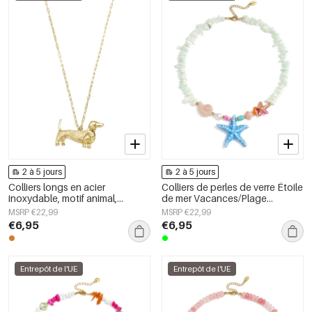
2 à 5 jours
2 à 5 jours
Colliers longs en acier
Colliers de perles de verre Étoile
inoxydable, motif animal,
de mer Vacances/Plage
collection Daily Simple, bijoux
Collection romantique Bijoux
MSRP €22,99
MSRP €22,99
pour femmes
pour femmes
€6,95
€6,95
Entrepôt de l'UE
Entrepôt de l'UE