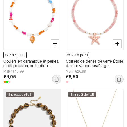
2 à 5 jours
2 à 5 jours
Colliers en céramique et perles,
Colliers de perles de verre Étoile
motif poisson, collection
de mer Vacances/Plage
romantique décontractée pour
Collection romantique Bijoux
MSRP €15,99
MSRP €20,99
le quotidien, bijoux pour
pour femmes
€4,95
€6,50
femmes
Entrepôt de l'UE
Entrepôt de l'UE