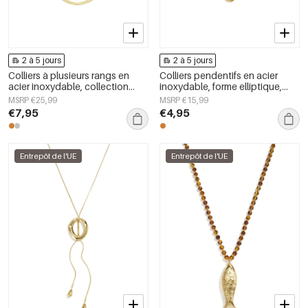
2 à 5 jours
2 à 5 jours
Colliers à plusieurs rangs en
Colliers pendentifs en acier
acier inoxydable, collection
inoxydable, forme elliptique,
simple et décontractée pour
collection Simple Daily Simple,
MSRP €25,99
MSRP €15,99
femmes
bijoux pour femmes
€7,95
€4,95
Entrepôt de l'UE
Entrepôt de l'UE