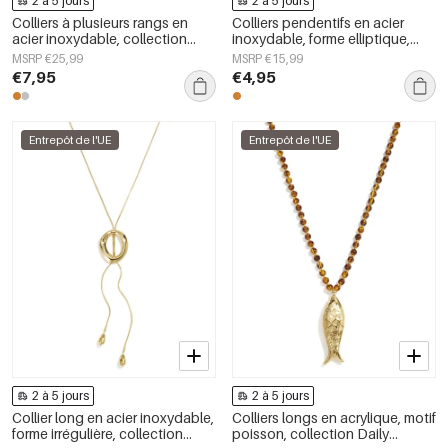
2 à 5 jours
2 à 5 jours
Colliers à plusieurs rangs en
Colliers pendentifs en acier
acier inoxydable, collection
inoxydable, forme elliptique,
simple et décontractée pour
collection Simple Daily Simple,
MSRP €25,99
MSRP €15,99
femmes
bijoux pour femmes
€7,95
€4,95
Entrepôt de l'UE
Entrepôt de l'UE
2 à 5 jours
2 à 5 jours
Collier long en acier inoxydable,
Colliers longs en acrylique, motif
forme irrégulière, collection
poisson, collection Daily