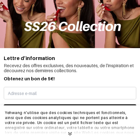
Lettre d’information
Recevez des offres exclusives, des nouveautés, de l’inspiration et
découvrez nos dernières collections.
Obtenez un bon de 5€!
JE M’INSCRIS
Yehwang n'utilise que des cookies techniques et fonctionnels,
ainsi que des cookies analytiques qui ne portent pas atteinte à
votre vie privée. Un cookie est un petit fichier texte qui est
enregistré sur votre ordinateur, votre tablette ou votre smartphone
INFORMATIONS
lors de votre première visite sur ce site Web.Les cookies que nous
utilisons sont nécessaires au fonctionnement technique du site