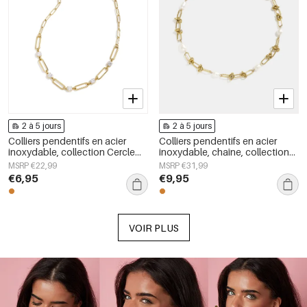
2 à 5 jours
2 à 5 jours
Colliers pendentifs en acier
Colliers pendentifs en acier
inoxydable, collection Cercle
inoxydable, chaîne, collection
Simple Daily Simple, bijoux pour
Simple Daily Simple, bijoux pour
MSRP €22,99
MSRP €31,99
femmes
femmes
€6,95
€9,95
VOIR PLUS