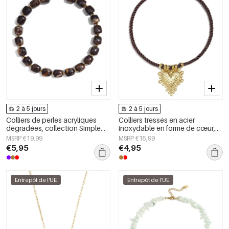
2 à 5 jours
2 à 5 jours
Colliers de perles acryliques
Colliers tressés en acier
dégradées, collection Simple
inoxydable en forme de cœur,
Daily Simple, bijoux pour
collection Daily Simple, bijoux
MSRP €19,99
MSRP €15,99
femmes
pour femmes
€5,95
€4,95
Entrepôt de l'UE
Entrepôt de l'UE