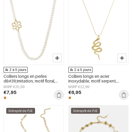
2 à 5 jours
2 à 5 jours
Colliers longs en perles
Colliers longs en acier
d&#39;imitation, motif floral,
inoxydable, motif serpent,
collection Douceur et Simplicité
collection Daily Simple, bijoux
MSRP €25,99
MSRP €22,99
au quotidien, bijoux pour
pour femmes
€7,95
€6,95
femmes
Entrepôt de l'UE
Entrepôt de l'UE