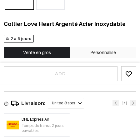
Collier Love Heart Argenté Acier Inoxydable
2 à 5 jours
Vente en gros
Personnalisé
ADD
Livraison:
1/1
United States
DHL Express Air
Temps de transit 2 jours
ouvrables