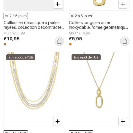
2 à 5 jours
2 à 5 jours
Colliers en céramique à perles
Colliers longs en acier
rayées, collection décontractée
inoxydable, forme géométrique,
et simple pour femmes
collection simple pour le
MSRP €35,99
MSRP €19,99
quotidien, bijoux pour femmes
€10,95
€5,95
Entrepôt de l'UE
Entrepôt de l'UE