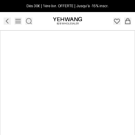
Dès 30€ | 1ère livr. OFFERTE | Jusqu'à -15% inscr.
B2B WHOLESALER