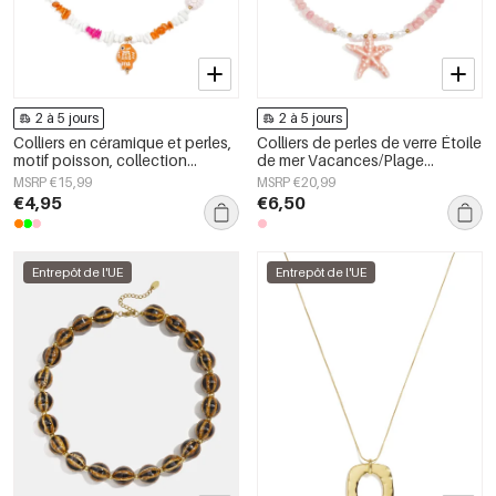
2 à 5 jours
2 à 5 jours
Colliers en céramique et perles,
Colliers de perles de verre Étoile
motif poisson, collection
de mer Vacances/Plage
romantique décontractée pour
Collection romantique Bijoux
MSRP €15,99
MSRP €20,99
le quotidien, bijoux pour
pour femmes
€4,95
€6,50
femmes
Entrepôt de l'UE
Entrepôt de l'UE