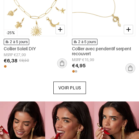
-25%
2 à 5 jours
2 à 5 jours
Collier Soleil DIY
Collier avec pendentif serpent
recouvert
MSRP €27,99
€6,38
MSRP €15,99
€8,50
€4,95
VOIR PLUS