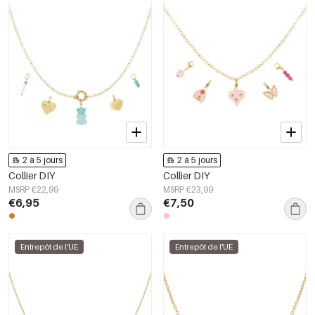
2 à 5 jours
2 à 5 jours
Collier DIY
Collier DIY
MSRP €22,99
MSRP €23,99
€6,95
€7,50
Entrepôt de l'UE
Entrepôt de l'UE