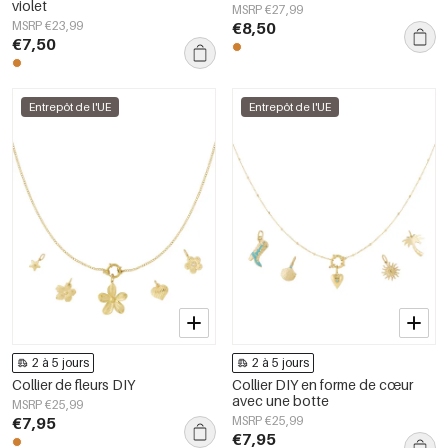
violet
MSRP €27,99
MSRP €23,99
€8,50
€7,50
Entrepôt de l'UE
Entrepôt de l'UE
2 à 5 jours
2 à 5 jours
Collier de fleurs DIY
Collier DIY en forme de cœur
avec une botte
MSRP €25,99
€7,95
MSRP €25,99
€7,95