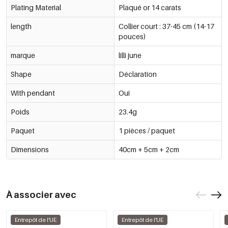
Plating Material
Plaqué or 14 carats
length
Collier court : 37-45 cm (14-17
pouces)
marque
lilli june
Shape
Déclaration
With pendant
Oui
Poids
23.4g
Paquet
1 pièces / paquet
Dimensions
40cm + 5cm + 2cm
À associer avec
Entrepôt de l'UE
Entrepôt de l'UE