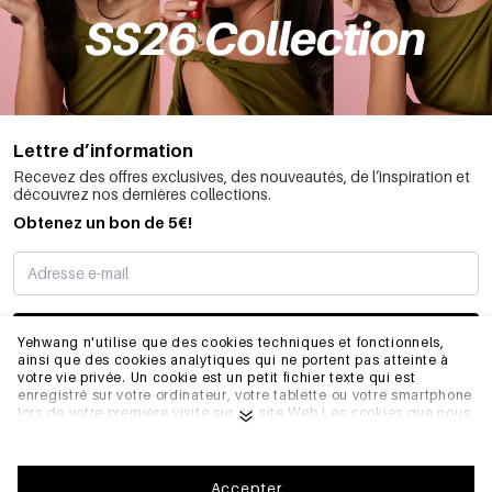
Lettre d’information
Recevez des offres exclusives, des nouveautés, de l’inspiration et
découvrez nos dernières collections.
Obtenez un bon de 5€!
JE M’INSCRIS
Yehwang n'utilise que des cookies techniques et fonctionnels,
ainsi que des cookies analytiques qui ne portent pas atteinte à
votre vie privée. Un cookie est un petit fichier texte qui est
enregistré sur votre ordinateur, votre tablette ou votre smartphone
INFORMATIONS
lors de votre première visite sur ce site Web.Les cookies que nous
utilisons sont nécessaires au fonctionnement technique du site
web et à votre facilité d'utilisation. Ils permettent au site web de
fonctionner correctement et de se souvenir, par exemple, de vos
GÉNÉRAL
préférences. Ils nous permettent également d'optimiser notre site
Accepter