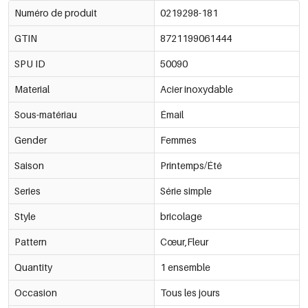
Numéro de produit
0219298-181
GTIN
8721199061444
SPU ID
50090
Material
Acier inoxydable
Sous-matériau
Émail
Gender
Femmes
Saison
Printemps/Été
Series
Série simple
Style
bricolage
Pattern
Cœur,Fleur
Quantity
1 ensemble
Occasion
Tous les jours