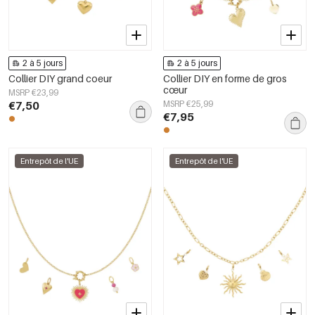
2 à 5 jours
2 à 5 jours
Collier DIY grand coeur
Collier DIY en forme de gros
cœur
MSRP €23,99
€7,50
MSRP €25,99
€7,95
Entrepôt de l'UE
Entrepôt de l'UE