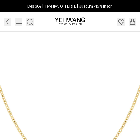
Dès 30€ | 1ère livr. OFFERTE | Jusqu'à -15% inscr.
B2B WHOLESALER