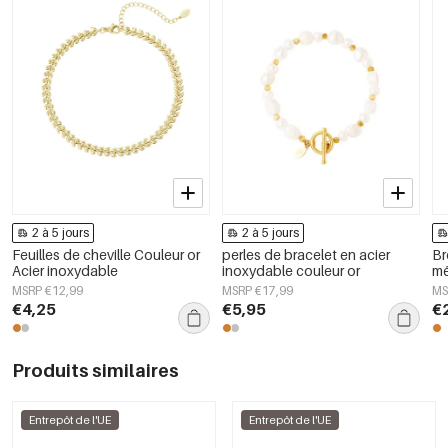
2 à 5 jours
2 à 5 jours
Feuilles de cheville Couleur or
perles de bracelet en acier
Br
Acier inoxydable
inoxydable couleur or
m
MSRP €12,99
MSRP €17,99
MS
€4,25
€5,95
€
Produits similaires
Entrepôt de l'UE
Entrepôt de l'UE