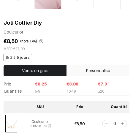
Joli Collier Diy
Couleur or
€8,50
(hors TVA)
MSRP €27,99
2 à 5 jours
Vente en gros
Personnalisé
Prix
€8.25
€8.08
€7.91
Quantité
5-9
10-19
≥20
SKU
Prix
Quantité
Couleur or
€8,50
0219298-181