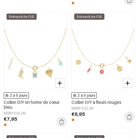
Entrepôt de l'UE
Entrepôt de l'UE
2 à 5 jours
2 à 5 jours
Collier DIY en forme de cœur
Collier DIY à fleurs rouges
bleu
MSRP €22,99
MSRP €25,99
€6,95
€7,95