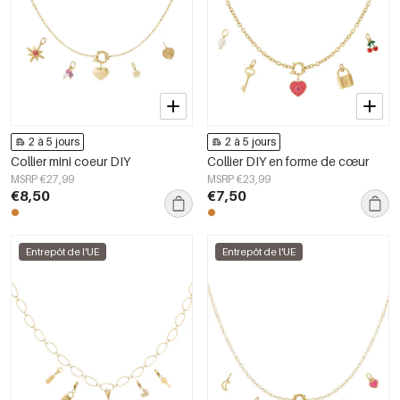
2 à 5 jours
2 à 5 jours
Collier mini coeur DIY
Collier DIY en forme de cœur
MSRP €27,99
MSRP €23,99
€8,50
€7,50
Entrepôt de l'UE
Entrepôt de l'UE