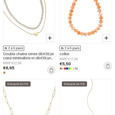
2 à 5 jours
2 à 5 jours
Double chaîne ornée d&#39;un
collier
cœur minimaliste et d&#39;un
MSRP €17,99
zircon cubique
MSRP €22,99
€5,50
€6,95
+16
Entrepôt de l'UE
Entrepôt de l'UE