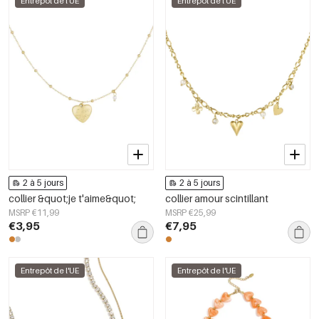
Entrepôt de l'UE
Entrepôt de l'UE
2 à 5 jours
2 à 5 jours
collier &quot;je t'aime&quot;
collier amour scintillant
MSRP €11,99
MSRP €25,99
€3,95
€7,95
Entrepôt de l'UE
Entrepôt de l'UE