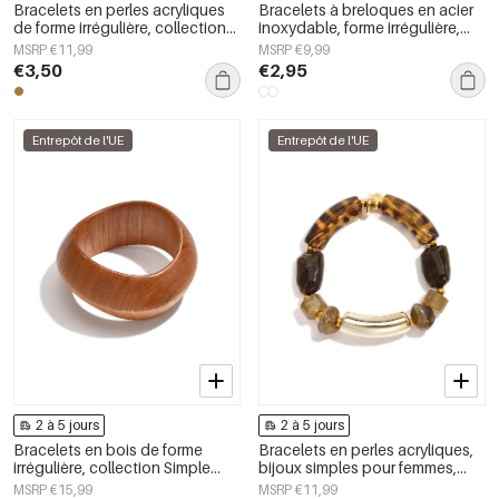
Bracelets en perles acryliques
Bracelets à breloques en acier
de forme irrégulière, collection
inoxydable, forme irrégulière,
Simple Daily Simple, bijoux pour
collection Simple Daily Simple,
MSRP €11,99
MSRP €9,99
femmes
bijoux pour femmes
€3,50
€2,95
Entrepôt de l'UE
Entrepôt de l'UE
2 à 5 jours
2 à 5 jours
Bracelets en bois de forme
Bracelets en perles acryliques,
irrégulière, collection Simple
bijoux simples pour femmes,
Daily Simple, bijoux pour
collection Daily Simple
MSRP €15,99
MSRP €11,99