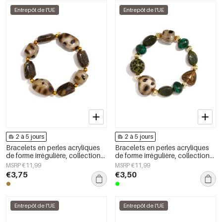
Entrepôt de l'UE
Entrepôt de l'UE
2 à 5 jours
2 à 5 jours
Bracelets en perles acryliques
Bracelets en perles acryliques
de forme irrégulière, collection
de forme irrégulière, collection
Simple Daily Simple, bijoux pour
Simple Daily Simple, bijoux pour
MSRP €11,99
MSRP €11,99
femmes
femmes
€3,75
€3,50
Entrepôt de l'UE
Entrepôt de l'UE