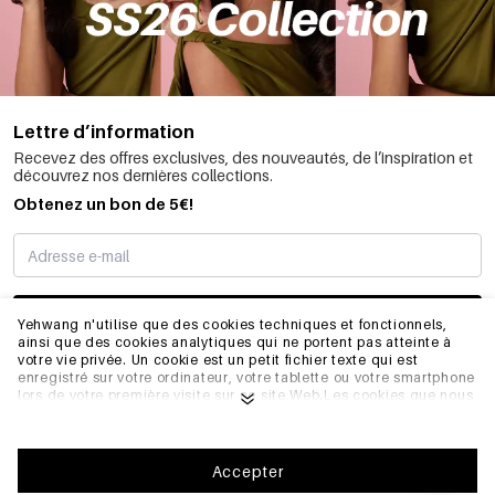
Lettre d’information
Recevez des offres exclusives, des nouveautés, de l’inspiration et
découvrez nos dernières collections.
Obtenez un bon de 5€!
JE M’INSCRIS
Yehwang n'utilise que des cookies techniques et fonctionnels,
ainsi que des cookies analytiques qui ne portent pas atteinte à
votre vie privée. Un cookie est un petit fichier texte qui est
enregistré sur votre ordinateur, votre tablette ou votre smartphone
INFORMATIONS
lors de votre première visite sur ce site Web.Les cookies que nous
utilisons sont nécessaires au fonctionnement technique du site
web et à votre facilité d'utilisation. Ils permettent au site web de
fonctionner correctement et de se souvenir, par exemple, de vos
GÉNÉRAL
préférences. Ils nous permettent également d'optimiser notre site
Accepter
web.Pour vous assurer une bonne expérience de navigation et