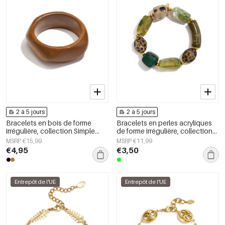
2 à 5 jours
2 à 5 jours
Bracelets en bois de forme
Bracelets en perles acryliques
irrégulière, collection Simple
de forme irrégulière, collection
Daily Simple, bijoux pour
Simple Daily Simple, bijoux pour
MSRP €15,99
MSRP €11,99
femmes
femmes
€4,95
€3,50
Entrepôt de l'UE
Entrepôt de l'UE