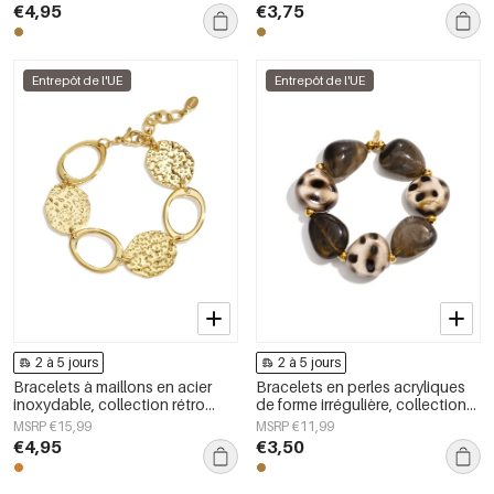
femmes
€4,95
€3,75
Entrepôt de l'UE
Entrepôt de l'UE
2 à 5 jours
2 à 5 jours
Bracelets à maillons en acier
Bracelets en perles acryliques
inoxydable, collection rétro
de forme irrégulière, collection
classique pour femmes
Simple Daily Simple, bijoux pour
MSRP €15,99
MSRP €11,99
femmes
€4,95
€3,50