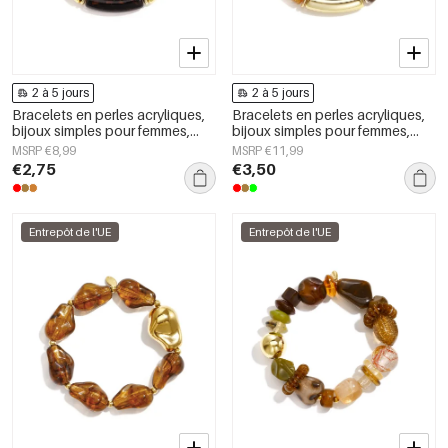
2 à 5 jours
2 à 5 jours
Bracelets en perles acryliques,
Bracelets en perles acryliques,
bijoux simples pour femmes,
bijoux simples pour femmes,
collection Daily Simple
collection Daily Simple
MSRP €8,99
MSRP €11,99
€2,75
€3,50
Entrepôt de l'UE
Entrepôt de l'UE