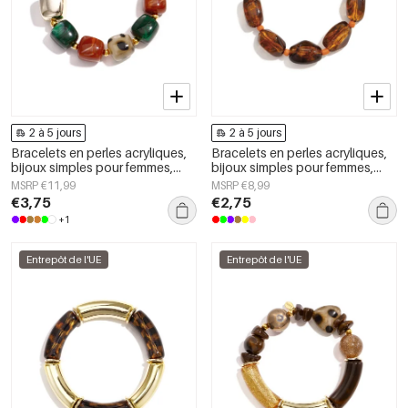
2 à 5 jours
2 à 5 jours
Bracelets en perles acryliques,
Bracelets en perles acryliques,
bijoux simples pour femmes,
bijoux simples pour femmes,
collection Daily Simple
collection Daily Simple
MSRP €11,99
MSRP €8,99
€3,75
€2,75
+1
Entrepôt de l'UE
Entrepôt de l'UE