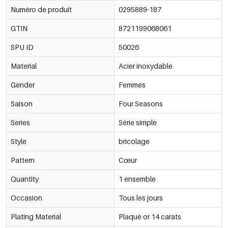
Numéro de produit
0295889-187
GTIN
8721199068061
SPU ID
50026
Material
Acier inoxydable
Gender
Femmes
Saison
Four Seasons
Series
Série simple
Style
bricolage
Pattern
Cœur
Quantity
1 ensemble
Occasion
Tous les jours
Plating Material
Plaqué or 14 carats