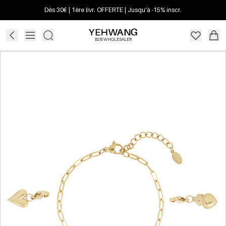
Dès 30€ | 1ère livr. OFFERTE | Jusqu'à -15% inscr.
B2B WHOLESALER