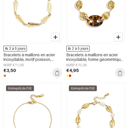
2 à 5 jours
2 à 5 jours
Bracelets à maillons en acier
Bracelets à maillons en acier
inoxydable, motif poisson,
inoxydable, forme géométrique,
collection Daily Simple, bijoux
collection Simple Daily Simple,
MSRP €11,99
MSRP €15,99
pour femmes
bijoux pour femmes
€3,50
€4,95
Entrepôt de l'UE
Entrepôt de l'UE