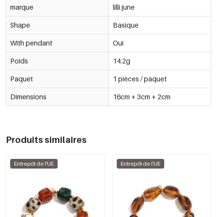
marque
lilli june
Shape
Basique
With pendant
Oui
Poids
14.2g
Paquet
1 pièces / paquet
Dimensions
16cm + 3cm + 2cm
Produits similaires
Entrepôt de l'UE
Entrepôt de l'UE