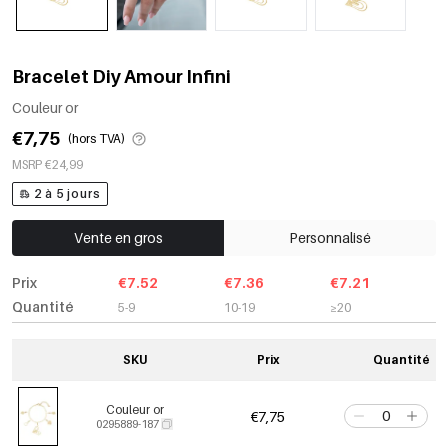
Bracelet Diy Amour Infini
Couleur or
€7,75
(hors TVA)
MSRP €24,99
2 à 5 jours
Vente en gros
Personnalisé
Prix
€7.52
€7.36
€7.21
Quantité
5-9
10-19
≥20
SKU
Prix
Quantité
Couleur or
€7,75
0295889-187