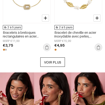
2 à 5 jours
2 à 5 jours
Bracelets à breloques
Bracelet de cheville en acier
rectangulaires en acier
inoxydable avec perles,
inoxydable, collection Simple
collection Simple Daily Simple,
MSRP €11,99
MSRP €15,99
Daily Simple, bijoux pour
bijoux pour femmes
€3,75
€4,95
femmes
VOIR PLUS