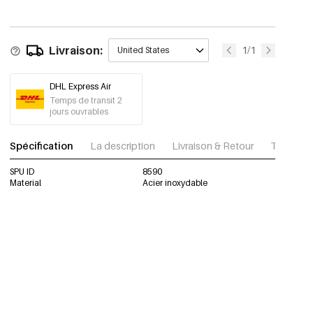
Livraison:
1/1
United States
DHL Express Air
Temps de transit 2
jours ouvrables
Spécification
La description
Livraison & Retour
Télécharg
SPU ID
8590
Material
Acier inoxydable