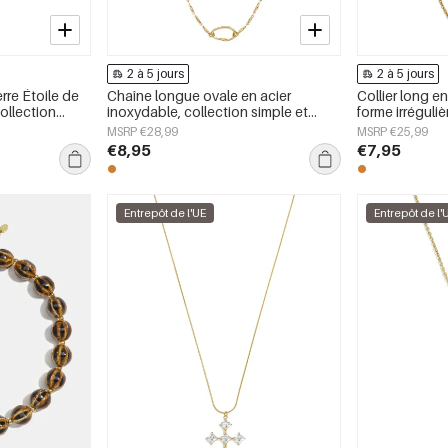
2 à 5 jours
2 à 5 jours
erre Étoile de
Chaîne longue ovale en acier
Collier long e
ollection
inoxydable, collection simple et
forme irréguliè
ur femmes
quotidienne, bijou pour femme
Daily Simple, 
MSRP €28,99
MSRP €25,99
€8,95
€7,95
Entrepôt de l'UE
Entrepôt de l'