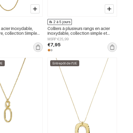
2 à 5 jours
n acier inoxydable,
Colliers à plusieurs rangs en acier
re, collection Simple
inoxydable, collection simple et
bijoux pour femmes
décontractée pour femmes
MSRP €25,99
€7,95
UE
Entrepôt de l'UE