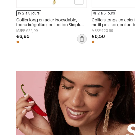
2 à 5 jours
2 à 5 jours
Collier long en acier inoxydable,
Colliers longs en acier
forme irrégulière, collection Simple
motif poisson, collect
Daily Simple, bijoux pour femmes
décontractée et simp
MSRP €22,99
MSRP €20,99
€6,95
€6,50