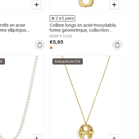
2 à 5 jours
ntifs en acier
Colliers longs en acier inoxydable,
rme elliptique,
forme géométrique, collection
ple Daily Simple, bijoux
simple pour le quotidien, bijoux pour
MSRP €19,99
femmes
€5,95
UE
Entrepôt de l'UE