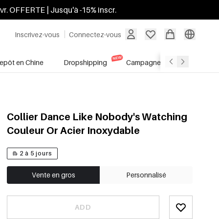
ivr. OFFERTE | Jusqu'à -15% inscr.
Inscrivez-vous
Connectez-vous
repôt en Chine
Dropshipping
Campagnes
Soldes
Collier Dance Like Nobody's Watching
Couleur Or Acier Inoxydable
2 à 5 jours
Vente en gros
Personnalisé
ADD