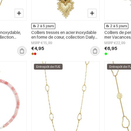
2 à 5 jours
2 à 5 jours
 inoxydable,
Colliers tressés en acier inoxydable
Colliers de per
llection
en forme de cœur, collection Daily
mer Vacances/
n, bijoux pour
Simple, bijoux pour femmes
romantique Bi
MSRP €15,99
MSRP €22,99
€4,95
€6,95
Entrepôt de l'UE
Entrepôt de l'