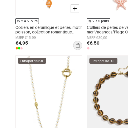
2 à 5 jours
2 à 5 jours
Colliers en céramique et perles, motif
Colliers de perles de v
poisson, collection romantique
mer Vacances/Plage C
décontractée pour le quotidien,
romantique Bijoux po
MSRP €15,99
MSRP €20,99
bijoux pour femmes
€4,95
€6,50
Entrepôt de l'UE
Entrepôt de l'UE