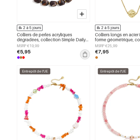
2 à 5 jours
2 à 5 jours
Colliers de perles acryliques
Colliers longs en acier
dégradées, collection Simple Daily
forme géométrique, co
Simple, bijoux pour femmes
simple pour le quotidie
MSRP €19,99
MSRP €25,99
femmes
€5,95
€7,95
Entrepôt de l'UE
Entrepôt de l'UE