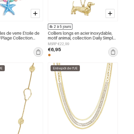
2 à 5 jours
les de verre Étoile de
Colliers longs en acier inoxydable,
Plage Collection
motif animal, collection Daily Simple,
joux pour femmes
bijoux pour femmes
MSRP €22,99
€6,95
UE
Entrepôt de l'UE