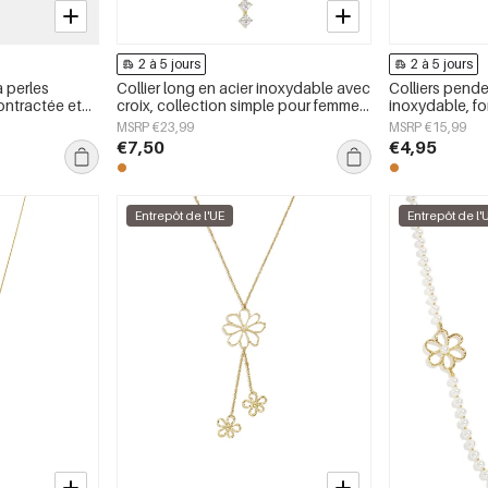
2 à 5 jours
2 à 5 jours
à perles
Collier long en acier inoxydable avec
Colliers pende
ontractée et
croix, collection simple pour femmes.
inoxydable, fo
Bijoux pour tous les jours.
collection Sim
MSRP €23,99
MSRP €15,99
pour femmes
€7,50
€4,95
Entrepôt de l'UE
Entrepôt de l'