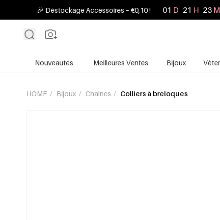
01
D
21
H
23
M
🎉 Déstockage Accessoires – €0,10 !
Nouveautés
Meilleures Ventes
Bijoux
Vête
HOME
/
Bijoux
/
Chaînes
/
Colliers à breloques