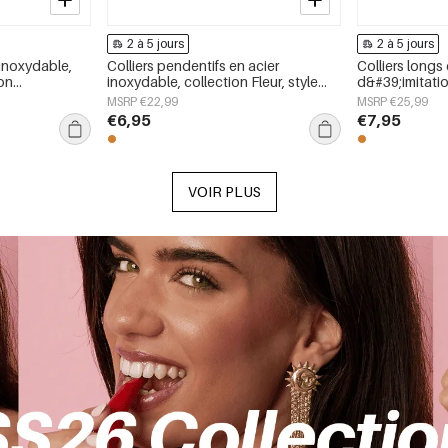
2 à 5 jours
2 à 5 jours
 inoxydable,
Colliers pendentifs en acier
Colliers longs
ion
inoxydable, collection Fleur, style
d&#39;imitation
le pour femmes
quotidien et simple, bijoux pour
collection Dou
MSRP €22,99
MSRP €25,99
femmes
quotidien, bi
€6,95
€7,95
VOIR PLUS