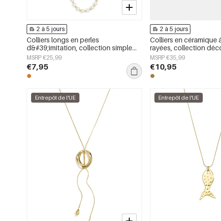
2 à 5 jours
2 à 5 jours
Colliers longs en perles
Colliers en céramique 
d&#39;imitation, collection simple
rayées, collection déc
pour femmes, bijoux du quotidien
simple pour femmes
MSRP €25,99
MSRP €35,99
€7,95
€10,95
Entrepôt de l'UE
Entrepôt de l'UE