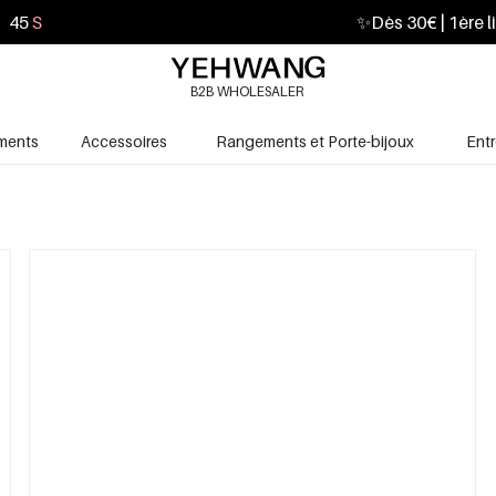
43
S
✨
Dès 30€ | 1ère l
B2B WHOLESALER
ments
Accessoires
Rangements et Porte-bijoux
Ent