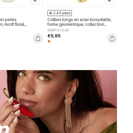
2 à 5 jours
 en perles
Colliers longs en acier inoxydable,
, motif floral,
forme géométrique, collection
ceur et Simplicité au
simple pour le quotidien, bijoux pour
MSRP €19,99
joux pour femmes
femmes
€5,95