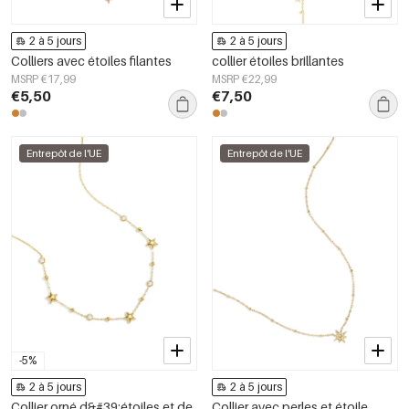
2 à 5 jours
2 à 5 jours
Colliers avec étoiles filantes
collier étoiles brillantes
MSRP €17,99
MSRP €22,99
€5,50
€7,50
Entrepôt de l'UE
Entrepôt de l'UE
-5%
2 à 5 jours
2 à 5 jours
Collier orné d&#39;étoiles et de
Collier avec perles et étoile