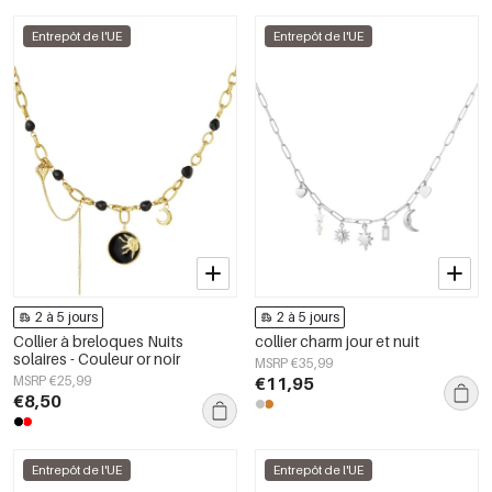
Entrepôt de l'UE
Entrepôt de l'UE
2 à 5 jours
2 à 5 jours
Collier à breloques Nuits
collier charm jour et nuit
solaires - Couleur or noir
MSRP €35,99
MSRP €25,99
€11,95
€8,50
Entrepôt de l'UE
Entrepôt de l'UE