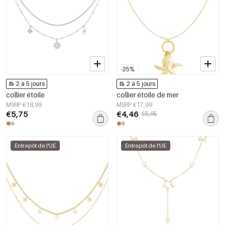
-25%
2 à 5 jours
2 à 5 jours
collier étoile
collier étoile de mer
MSRP €18,99
MSRP €17,99
€5,75
€4,46
€5,95
Entrepôt de l'UE
Entrepôt de l'UE