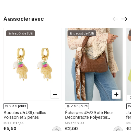
À associer avec
Entrepôt de l'UE
Entrepôt de l'UE
-
2 à 5 jours
2 à 5 jours
Boucles d&#39;oreilles
Écharpes d&#39;été Fleur
Ju
Poisson et 2 perles
Décontracté Polyester
fe
Accessoires quotidiens
ra
MSRP €17,99
MSRP €6,99
MS
€5,50
€2,50
€