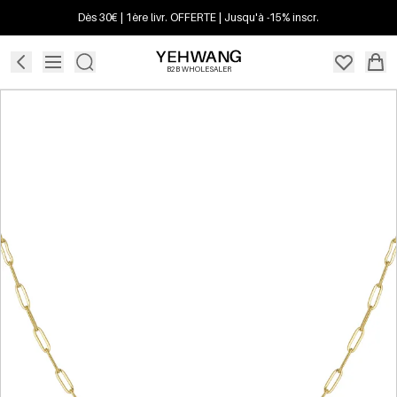
Dès 30€ | 1ère livr. OFFERTE | Jusqu'à -15% inscr.
B2B WHOLESALER