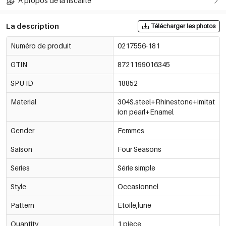
À propos de la fiscalité
La description
Télécharger les photos
Numéro de produit
0217556-181
GTIN
8721199016345
SPU ID
18852
Material
304S.steel+Rhinestone+imitat
ion pearl+Enamel
Gender
Femmes
Saison
Four Seasons
Series
Série simple
Style
Occasionnel
Pattern
Étoile,lune
Quantity
1 pièce