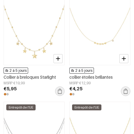
2 à 5 jours
2 à 5 jours
Collier à breloques Starlight
collier étoiles brillantes
MSRP €19,99
MSRP €12,99
€5,95
€4,25
Entrepôt de l'UE
Entrepôt de l'UE