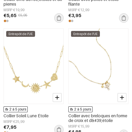
pierres
filante
MSRP €19,99
MSRP €12,99
€5,65
€3,95
€5,95
Entrepôt de l'UE
Entrepôt de l'UE
2 à 5 jours
2 à 5 jours
Collier Soleil Lune Étoile
Collier avec breloques en forme
de croix et d&#39;étoile
MSRP €25,99
€7,95
MSRP €15,99
€4,95