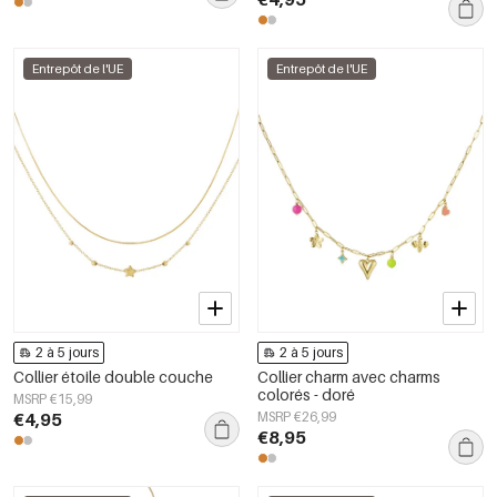
Entrepôt de l'UE
Entrepôt de l'UE
2 à 5 jours
2 à 5 jours
Collier étoile double couche
Collier charm avec charms
colorés - doré
MSRP €15,99
€4,95
MSRP €26,99
€8,95