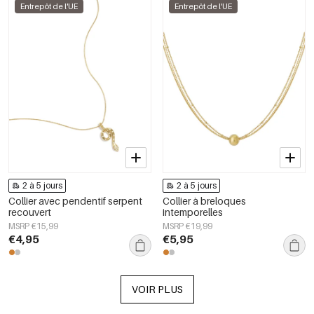
Entrepôt de l'UE
Entrepôt de l'UE
2 à 5 jours
2 à 5 jours
Collier avec pendentif serpent
Collier à breloques
recouvert
intemporelles
MSRP €15,99
MSRP €19,99
€4,95
€5,95
VOIR PLUS