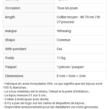
Occasion
Tous les jours
length
Collier moyen : 46-70 cm (18-
27 pouces)
marque
Yehwang
Shape
Commun
With pendant
Oui
Poids
11.5g
Paquet
1 pièces / paquet
Dimensions
51cm + 5cm + 2cm
- Fabriqué en acier inoxydable 304, ce qui signifie que les bijoux sont
100 % étanches ;
- Le sous-matériau est le strass, l'émail et la perle d'imitation ;
- Le bijou mesure 51 sur 5 cm ;
- Collier à breloques avec étoile;
- Il n'y a pas de logo sur les cartes et étiquettes de bijoux ;
- Disponible exclusivement pour les détaillants via notre grossiste.