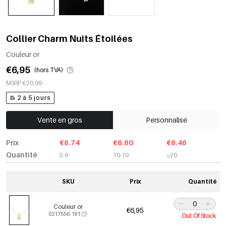
Collier Charm Nuits Étoilées
Couleur or
€6,95
(hors TVA)
MSRP €20,99
2 à 5 jours
Vente en gros
Personnalisé
Prix
€6.74
€6.60
€6.46
Quantité
5-9
10-19
≥20
SKU
Prix
Quantité
Couleur or
€6,95
0217556-181
Out Of Stock