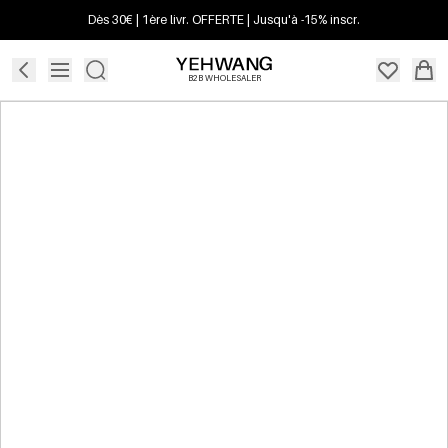
Dès 30€ | 1ère livr. OFFERTE | Jusqu'à -15% inscr.
B2B WHOLESALER