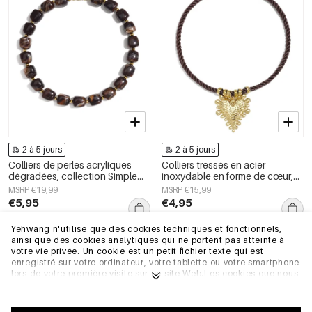
2 à 5 jours
2 à 5 jours
Colliers de perles acryliques
Colliers tressés en acier
dégradées, collection Simple
inoxydable en forme de cœur,
Daily Simple, bijoux pour
collection Daily Simple, bijoux
MSRP €19,99
MSRP €15,99
femmes
pour femmes
€5,95
€4,95
Yehwang n'utilise que des cookies techniques et fonctionnels,
ainsi que des cookies analytiques qui ne portent pas atteinte à
Entrepôt de l'UE
Entrepôt de l'UE
votre vie privée. Un cookie est un petit fichier texte qui est
enregistré sur votre ordinateur, votre tablette ou votre smartphone
lors de votre première visite sur ce site Web.Les cookies que nous
utilisons sont nécessaires au fonctionnement technique du site
web et à votre facilité d'utilisation. Ils permettent au site web de
fonctionner correctement et de se souvenir, par exemple, de vos