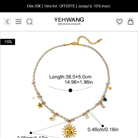
Dès 30€ | 1ère livr. OFFERTE | Jusqu'à -15% inscr.
B2B WHOLESALER
-15%