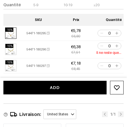
Quantité
5-9
10-19
≥20
SKU
Prix
Quantité
-15%
€5,78
54471-180295
€6,80
-15%
€6,38
54471-180296
€7,51
Il ne reste que 1
-15%
€7,18
54471-180297
€8,45
ADD
Livraison:
1/1
United States