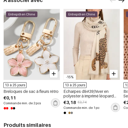
À associer avec
Entrepôt en Chine
Entrepôt en Chine
-15%
13 à 25 jours
13 à 25 jours
1
Breloques de sac à fleurs rétro
Écharpes d&#39;hiver en
Br
polyester à imprimé léopard
Se
€0,11
uni, collection Simple Series,
in
€3,18
€
€3,74
Commande min. de 2 pcs
motif animal naturel
(1
Commande min. de 1 pc
Co
Produits similaires