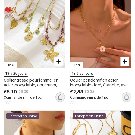
-15%
-15%
13 à 25 jours
13 à 25 jours
Collier tressé pour femme, en
Collier pendentif en acier
acier inoxydable, couleur or,
inoxydable doré, étanche, avec
avec motif floral éclatant (1
pendentif en forme de fleur
€5,10
€2,83
€6,00
€3,33
pièce)
douce
Commande min. de 1 pc
Commande min. de 1 pc
Entrepôt en Chine
Entrepôt en Chine