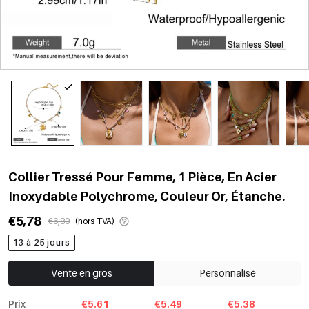
Collier Tressé Pour Femme, 1 Pièce, En Acier
Inoxydable Polychrome, Couleur Or, Étanche.
€5,78
€6,80
(hors TVA)
13 à 25 jours
Vente en gros
Personnalisé
Prix
€5.61
€5.49
€5.38