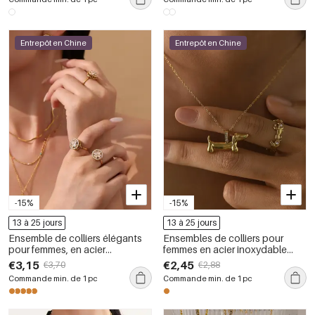
Entrepôt en Chine
Entrepôt en Chine
-15%
-15%
13 à 25 jours
13 à 25 jours
Ensemble de colliers élégants
Ensembles de colliers pour
pour femmes, en acier
femmes en acier inoxydable
inoxydable doré, avec motif
imperméable couleur or avec de
€3,15
€2,45
€3,70
€2,88
floral (1 pièce).
jolis animaux
Commande min. de 1 pc
Commande min. de 1 pc