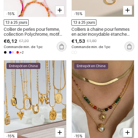
-15%
-15%
13 à 25 jours
13 à 25 jours
Collier de perles pour femme,
Colliers à chaîne pour femmes
collection Polychrome, motif
en acier inoxydable étanche
poisson, en acier inoxydable,
couleur or
€6,12
€1,53
€7,20
€1,80
couleur or, étanche, avec
Commande min. de 1 pc
Commande min. de 1 pc
pierres naturelles.
+2
Entrepôt en Chine
Entrepôt en Chine
-15%
-15%