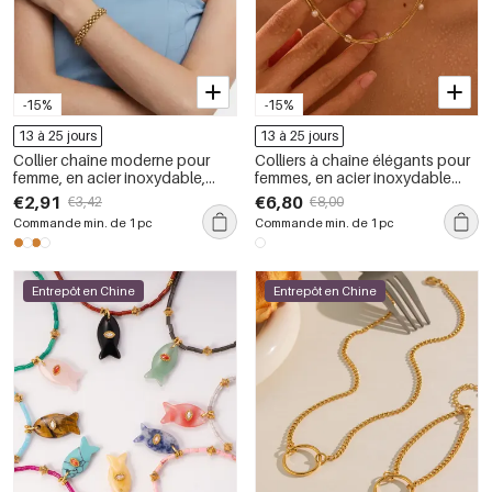
-15%
-15%
13 à 25 jours
13 à 25 jours
Collier chaîne moderne pour
Colliers à chaîne élégants pour
femme, en acier inoxydable,
femmes, en acier inoxydable
couleur or, étanche (1 pièce)
étanche, couleur or
€2,91
€6,80
€3,42
€8,00
Commande min. de 1 pc
Commande min. de 1 pc
Entrepôt en Chine
Entrepôt en Chine