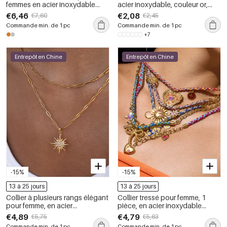
femmes en acier inoxydable
acier inoxydable, couleur or,
martelé à motif floral,
étanche, 1 pièce, collection
€6,46
€2,08
€7,60
€2,45
imperméables et anti-
Simple Series
Commande min. de 1 pc
Commande min. de 1 pc
ternissement, couleur or
+7
Entrepôt en Chine
Entrepôt en Chine
-15%
-15%
13 à 25 jours
13 à 25 jours
Collier à plusieurs rangs élégant
Collier tressé pour femme, 1
pour femme, en acier
pièce, en acier inoxydable
inoxydable doré, étanche, avec
brillant, étanche, couleur or
€4,89
€4,79
€5,75
€5,63
motif soleil (1 pièce)
Commande min. de 1 pc
Commande min. de 1 pc