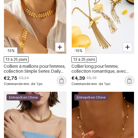
-15%
-15%
13 à 25 jours
13 à 25 jours
Colliers à maillons pour femmes,
Collier long pour femme,
collection Simple Series Daily
collection romantique, avec
Flower, en acier inoxydable,
pompon floral, en acier
€2,75
€4,39
€3,24
€5,16
couleur or, étanches
inoxydable étanche, couleur or.
Commande min. de 1 pc
Commande min. de 1 pc
Entrepôt en Chine
Entrepôt en Chine