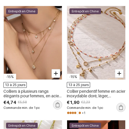
Entrepôt en Chine
Entrepôt en Chine
-15%
-15%
13 à 25 jours
13 à 25 jours
Colliers à plusieurs rangs
Collier pendentif femme en acier
élégants pour femmes, en acier
inoxydable doré, léger,
inoxydable imperméable,
imperméable et anti-
€4,74
€1,90
€5,58
€2,23
couleur or, ornés de strass et de
ternissement, avec chaîne à
Commande min. de 1 pc
Commande min. de 1 pc
fleurs
fleurs simple
+1
Entrepôt en Chine
Entrepôt en Chine