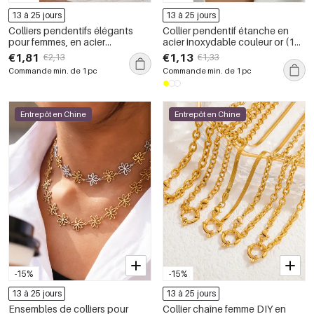
13 à 25 jours
13 à 25 jours
Colliers pendentifs élégants
Collier pendentif étanche en
pour femmes, en acier
acier inoxydable couleur or (1
inoxydable doré, en forme de
pièce)
€1,81
€1,13
€2,13
€1,33
cœur rectangulaire et de fleur
Commande min. de 1 pc
Commande min. de 1 pc
en goutte d&#39;eau
Entrepôt en Chine
Entrepôt en Chine
-15%
-15%
13 à 25 jours
13 à 25 jours
Ensembles de colliers pour
Collier chaîne femme DIY en