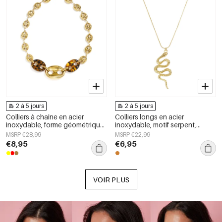
2 à 5 jours
2 à 5 jours
Colliers à chaîne en acier
Colliers longs en acier
inoxydable, forme géométrique,
inoxydable, motif serpent,
collection simple pour le
collection Daily Simple, bijoux
MSRP €28,99
MSRP €22,99
quotidien, bijoux pour femmes
pour femmes
€8,95
€6,95
VOIR PLUS