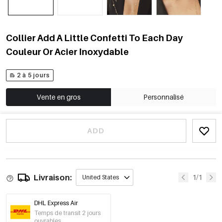
Collier Add A Little Confetti To Each Day
Couleur Or Acier Inoxydable
2 à 5 jours
Vente en gros
Personnalisé
ADD
Livraison:
1/1
United States
DHL Express Air
Temps de transit 2 jours
ouvrables