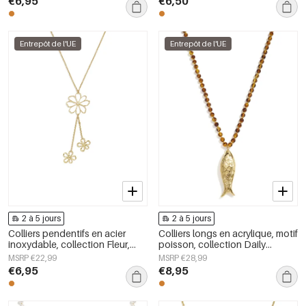
€6,95
€6,50
Entrepôt de l'UE
Entrepôt de l'UE
2 à 5 jours
2 à 5 jours
Colliers pendentifs en acier
Colliers longs en acrylique, motif
inoxydable, collection Fleur,
poisson, collection Daily
style quotidien et simple, bijoux
Simple, bijoux pour femmes
MSRP €22,99
MSRP €28,99
pour femmes
€6,95
€8,95