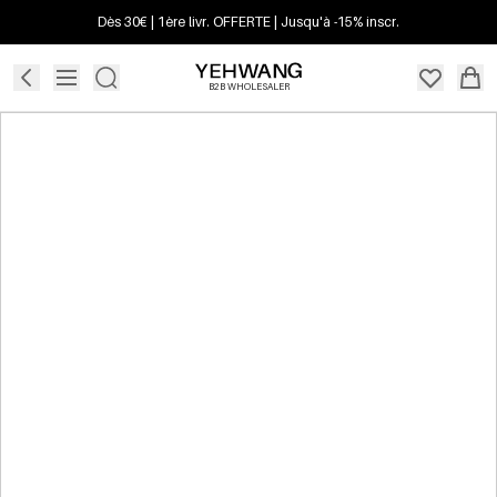
Dès 30€ | 1ère livr. OFFERTE | Jusqu'à -15% inscr.
B2B WHOLESALER