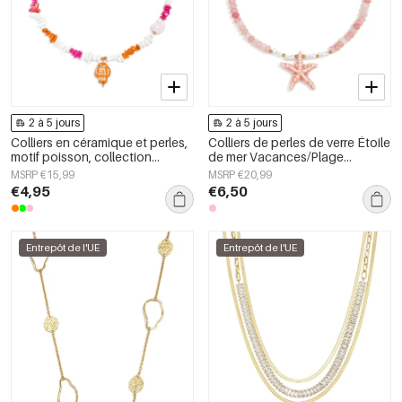
2 à 5 jours
2 à 5 jours
Colliers en céramique et perles,
Colliers de perles de verre Étoile
motif poisson, collection
de mer Vacances/Plage
romantique décontractée pour
Collection romantique Bijoux
MSRP €15,99
MSRP €20,99
le quotidien, bijoux pour
pour femmes
€4,95
€6,50
femmes
Entrepôt de l'UE
Entrepôt de l'UE