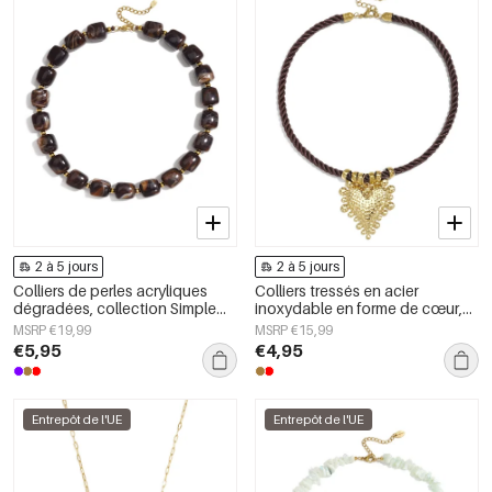
2 à 5 jours
2 à 5 jours
Colliers de perles acryliques
Colliers tressés en acier
dégradées, collection Simple
inoxydable en forme de cœur,
Daily Simple, bijoux pour
collection Daily Simple, bijoux
MSRP €19,99
MSRP €15,99
femmes
pour femmes
€5,95
€4,95
Entrepôt de l'UE
Entrepôt de l'UE