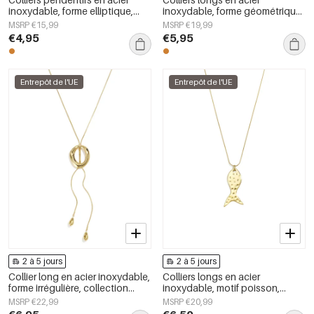
inoxydable, forme elliptique,
inoxydable, forme géométrique,
collection Simple Daily Simple,
collection simple pour le
MSRP €15,99
MSRP €19,99
bijoux pour femmes
quotidien, bijoux pour femmes
€4,95
€5,95
Entrepôt de l'UE
Entrepôt de l'UE
2 à 5 jours
2 à 5 jours
Collier long en acier inoxydable,
Colliers longs en acier
forme irrégulière, collection
inoxydable, motif poisson,
Simple Daily Simple, bijoux pour
collection décontractée et
MSRP €22,99
MSRP €20,99
femmes
simple pour femmes