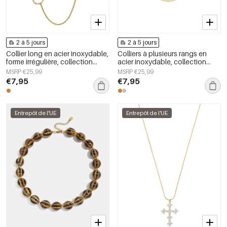
2 à 5 jours
2 à 5 jours
Collier long en acier inoxydable,
Colliers à plusieurs rangs en
forme irrégulière, collection
acier inoxydable, collection
Simple Daily Simple, bijoux pour
simple et décontractée pour
MSRP €25,99
MSRP €25,99
femmes
femmes
€7,95
€7,95
Entrepôt de l'UE
Entrepôt de l'UE