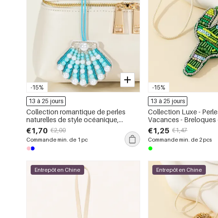
-15%
-15%
13 à 25 jours
13 à 25 jours
Collection romantique de perles
Collection Luxe - Perl
naturelles de style océanique,
Vacances - Breloques
couleurs mélangées, coquillage,
Plastique pour Femme
€1,70
€1,25
€2,00
€1,47
imitation perle, perles artificielles,
Commande min. de 1 pc
Commande min. de 2 pcs
breloques pour sac
Entrepôt en Chine
Entrepôt en Chine