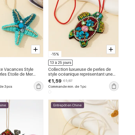
-15%
13 à 25 jours
xe Vacances Style
Collection luxueuse de perles de
les Étoile de Mer
style océanique représentant une
 Sac à Main Femme en
petite tortue naturelle, en corde
€1,59
€1,87
tressée et pierres précieuses
e 3 pcs
Commande min. de 1 pc
artificielles.
hine
Entrepôt en Chine