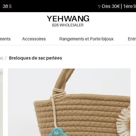
36
S
✨
Dès 30€ | 1ère l
B2B WHOLESALER
ments
Accessoires
Rangements et Porte-bijoux
Ent
ac
/
Breloques de sac perlées