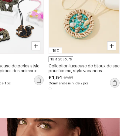
-15%
13 à 25 jours
ueuse de perles style
Collection luxueuse de bijoux de sac
pirées des animaux
pour femme, style vacances
toile de mer, breloques
océanique, perles, fil tressé, rotin et
€1,54
€1,81
r sacs à main femmes
strass
e 1 pc
Commande min. de 2 pcs