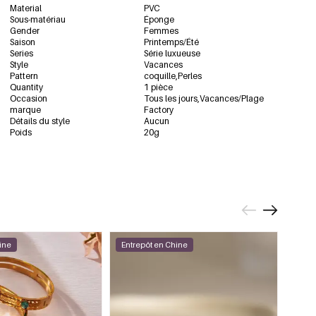
Material
PVC
Sous-matériau
Éponge
Gender
Femmes
Saison
Printemps/Été
Series
Série luxueuse
Style
Vacances
Pattern
coquille,Perles
Quantity
1 pièce
Occasion
Tous les jours,Vacances/Plage
marque
Factory
Détails du style
Aucun
Poids
20g
ine
Entrepôt en Chine
Entr