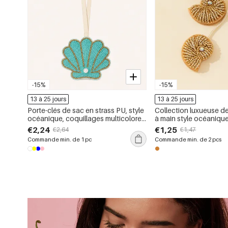
-15%
-15%
13 à 25 jours
13 à 25 jours
Porte-clés de sac en strass PU, style
Collection luxueuse de
océanique, coquillages multicolores,
à main style océanique, 
collection luxueuse
plastique et strass
€2,24
€1,25
€2,64
€1,47
Commande min. de 1 pc
Commande min. de 2 pcs