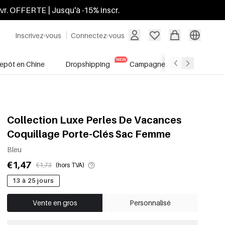
ivr. OFFERTE | Jusqu'à -15% inscr.
Inscrivez-vous
Connectez-vous
repôt en Chine
Dropshipping
Campagnes
Soldes
Collection Luxe Perles De Vacances
Coquillage Porte-Clés Sac Femme
Bleu
€1,47
€1,73
(hors TVA)
13 à 25 jours
Vente en gros
Personnalisé