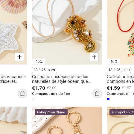
-15%
-15%
13 à 25 jours
13 à 25 jours
s de Vacances
Collection luxueuse de perles
Collection lux
ificielles
naturelles de style océanique,
pompons en f
ur Femmes
breloques pour sacs en corde
naturels et d
€1,70
€1,59
€2,00
€1,87
tressée
en corde tres
Commande min. de 1 pc
Commande min. d
Entrepôt en Chine
Entrepôt en C