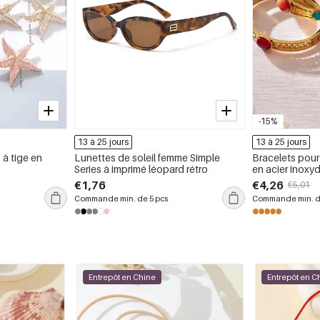
-15%
13 à 25 jours
13 à 25 jours
 à tige en
Lunettes de soleil femme Simple
Bracelets pour
Series à imprimé léopard rétro
en acier inoxy
naturelle, impe
€1,76
€4,26
€5,01
ternissement
Commande min. de 5 pcs
Commande min. d
Entrepôt en Chine
Entrepôt en C