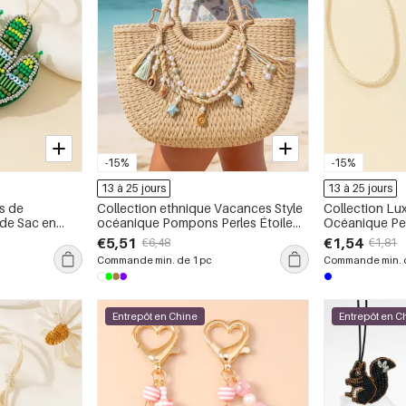
-15%
-15%
13 à 25 jours
13 à 25 jours
es de
Collection ethnique Vacances Style
Collection Lu
 de Sac en
océanique Pompons Perles Étoile
Océanique Per
s
Coquillage tissé Breloques de sac
Breloques de
€5,51
€1,54
€6,48
€1,81
en coton
Plastique
Commande min. de 1 pc
Commande min. d
Entrepôt en Chine
Entrepôt en C