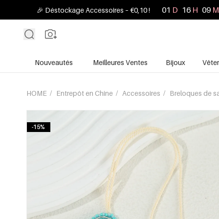
01
D
16
H
09
M
🎉 Déstockage Accessoires – €0,10 !
Nouveautés
Meilleures Ventes
Bijoux
Vête
HOME
/
Entrepôt en Chine
/
Accessoires
/
Breloques de s
-15%