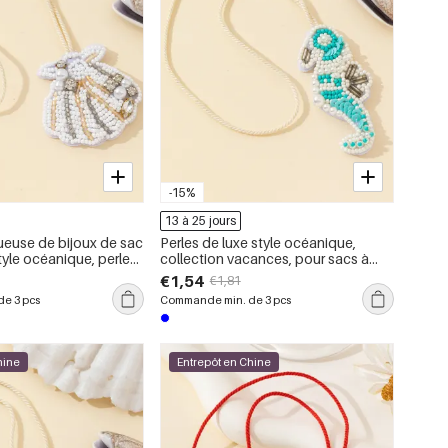
-15%
13 à 25 jours
xueuse de bijoux de sac
Perles de luxe style océanique,
tyle océanique, perles
collection vacances, pour sacs à
perles artificielles et
main de femmes
€1,54
€1,81
e 3 pcs
Commande min. de 3 pcs
hine
Entrepôt en Chine