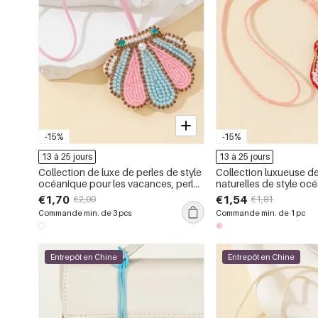
-15%
-15%
13 à 25 jours
13 à 25 jours
Collection de luxe de perles de style
Collection luxueuse de
océanique pour les vacances, perles
naturelles de style oc
de coquillage de couleurs assorties,
tissées en coquillage, 
€1,70
€1,54
€2,00
€1,81
breloques pour sac à main pour
breloques de sac en p
Commande min. de 3 pcs
Commande min. de 1 pc
femme
artificielles
Entrepôt en Chine
Entrepôt en Chine