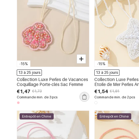
-15%
-15%
13 à 25 jours
13 à 25 jours
Collection Luxe Perles de Vacances
Collection Luxe Perle
Coquillage Porte-clés Sac Femme
Étoile de Mer Perles Art
Breloques de Sac po
€1,47
€1,54
€1,73
€1,81
Commande min. de 3 pcs
Commande min. de 2 pcs
Entrepôt en Chine
Entrepôt en Chine