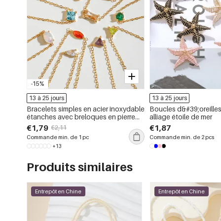
-15%
13 à 25 jours
13 à 25 jours
Bracelets simples en acier inoxydable
Boucles d&#39;oreilles
étanches avec breloques en pierre
alliage étoile de mer
de naissance couleur or
€1,79
€1,87
€2,11
Commande min. de 1 pc
Commande min. de 2 pcs
+13
Produits similaires
Entrepôt en Chine
Entrepôt en Chine