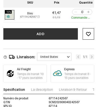
SKU
Prix
Quantité
-15%
€1,47
Bleu
67114-242567
€1,73
Commande min. de 3 pcs
ADD
Livraison:
1/1
United States
Air Freight
Express
Temps de transit 10
Temps de transit 8 -
- 17 jours ouvrables
15 jours ouvrables
Spécification
La description
Livraison & Retour
Télécharg
Numéro de produit
67114-242567
GTIN
SCM202606040242567
SPU ID
67114