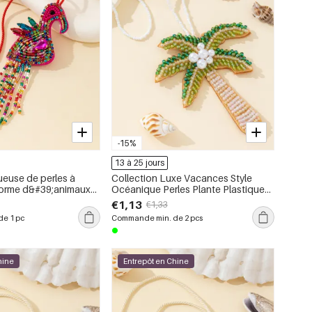
-15%
13 à 25 jours
ueuse de perles à
Collection Luxe Vacances Style
orme d&#39;animaux
Océanique Perles Plante Plastique
e breloques pour sacs
Breloques de Sac à Main Femme en
€1,13
€1,33
sée
Plastique
e 1 pc
Commande min. de 2 pcs
hine
Entrepôt en Chine