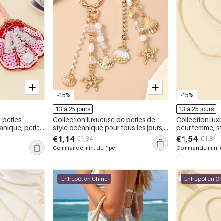
-15%
-15%
13 à 25 jours
13 à 25 jours
 perles
Collection luxueuse de perles de
Collection lu
éanique, perles
style océanique pour tous les jours,
pour femme, s
imitation perle,
coquillage, étoile de mer, métal,
de coquillage, 
€1,14
€1,54
€1,34
€1,81
erles
strass, perle artificielle, breloques
strass.
Commande min. de 1 pc
Commande min. d
pour sac
Entrepôt en Chine
Entrepôt en C