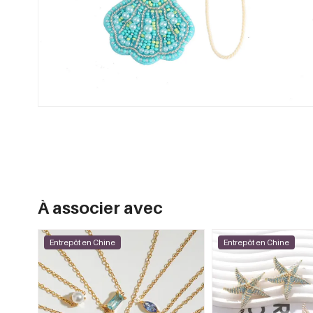
À associer avec
Entrepôt en Chine
Entrepôt en Chine