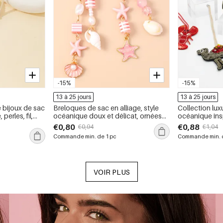
-15%
-15%
13 à 25 jours
13 à 25 jours
 bijoux de sac
Breloques de sac en alliage, style
Collection lux
perles, fil,
océanique doux et délicat, ornées
océanique ins
de coquillages et d&#39;étoiles de
naturels, fil é
€0,80
€0,88
€0,94
€1,04
mer, collection Simple Series
en résine pou
Commande min. de 1 pc
Commande min. d
VOIR PLUS