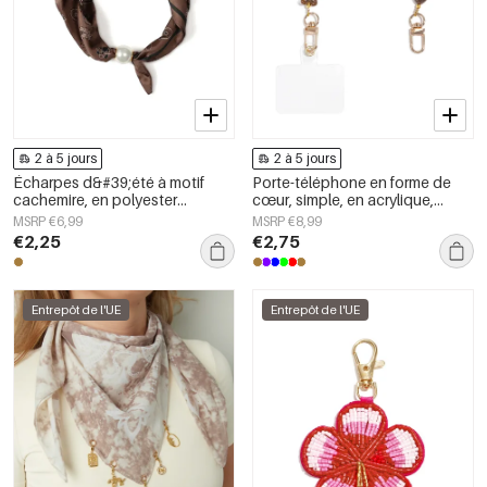
2 à 5 jours
2 à 5 jours
Écharpes d&#39;été à motif
Porte-téléphone en forme de
cachemire, en polyester
cœur, simple, en acrylique,
classique, accessoires du
accessoire du quotidien
MSRP €6,99
MSRP €8,99
quotidien
€2,25
€2,75
Entrepôt de l'UE
Entrepôt de l'UE