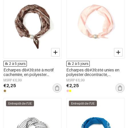
2 à 5 jours
2 à 5 jours
Écharpes d&#39;été à motif
Écharpes d&#39;été unies en
cachemire, en polyester
polyester décontracté,
décontracté, accessoires du
accessoires du quotidien
MSRP €6,99
MSRP €6,99
quotidien
€2,25
€2,25
Entrepôt de l'UE
Entrepôt de l'UE