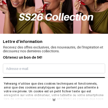
Lettre d’information
Recevez des offres exclusives, des nouveautés, de l’inspiration et
découvrez nos dernières collections.
Obtenez un bon de 5€!
JE M’INSCRIS
Yehwang n'utilise que des cookies techniques et fonctionnels,
ainsi que des cookies analytiques qui ne portent pas atteinte à
votre vie privée. Un cookie est un petit fichier texte qui est
enregistré sur votre ordinateur, votre tablette ou votre smartphone
INFORMATIONS
lors de votre première visite sur ce site Web.Les cookies que nous
utilisons sont nécessaires au fonctionnement technique du site
web et à votre facilité d'utilisation. Ils permettent au site web de