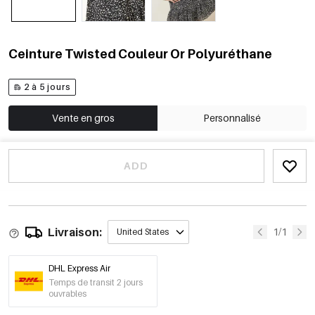
Ceinture Twisted Couleur Or Polyuréthane
2 à 5 jours
Vente en gros
Personnalisé
ADD
Livraison:
1/1
United States
DHL Express Air
Temps de transit 2 jours
ouvrables