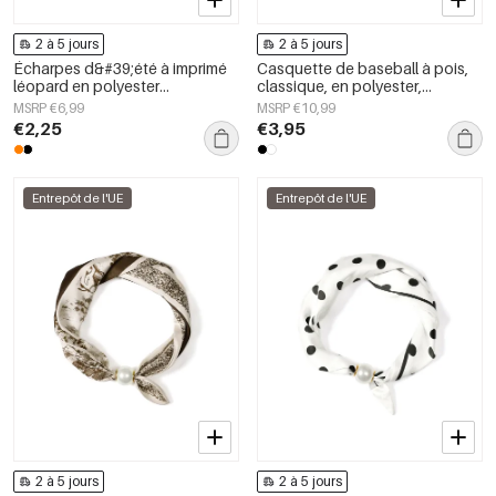
2 à 5 jours
2 à 5 jours
Écharpes d&#39;été à imprimé
Casquette de baseball à pois,
léopard en polyester
classique, en polyester,
décontracté, accessoires du
accessoire du quotidien
MSRP €6,99
MSRP €10,99
quotidien
€2,25
€3,95
Entrepôt de l'UE
Entrepôt de l'UE
2 à 5 jours
2 à 5 jours