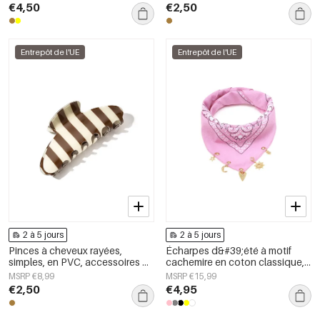
€4,50
€2,50
Entrepôt de l'UE
Entrepôt de l'UE
2 à 5 jours
2 à 5 jours
Pinces à cheveux rayées,
Écharpes d&#39;été à motif
simples, en PVC, accessoires du
cachemire en coton classique,
quotidien
accessoires du quotidien
MSRP €8,99
MSRP €15,99
€2,50
€4,95