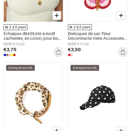
2 à 5 jours
2 à 5 jours
Écharpes d&#39;été à motif
Breloques de sac Fleur
cachemire, en coton, pour les
Décontracté Verre Accessoires
vacances et le quotidien
du quotidien
MSRP €10,99
MSRP €11,99
€3,75
€3,50
Entrepôt de l'UE
Entrepôt de l'UE