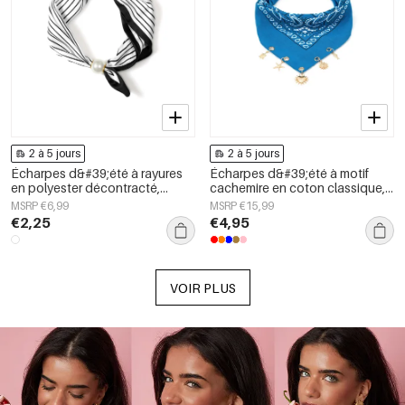
2 à 5 jours
2 à 5 jours
Écharpes d&#39;été à rayures
Écharpes d&#39;été à motif
en polyester décontracté,
cachemire en coton classique,
accessoires du quotidien
accessoires du quotidien
MSRP €6,99
MSRP €15,99
€2,25
€4,95
VOIR PLUS