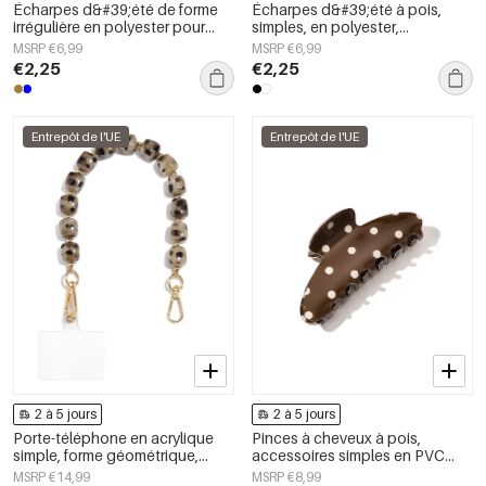
Écharpes d&#39;été de forme
Écharpes d&#39;été à pois,
irrégulière en polyester pour
simples, en polyester,
tous les jours, accessoires du
accessoires du quotidien
MSRP €6,99
MSRP €6,99
quotidien
€2,25
€2,25
Entrepôt de l'UE
Entrepôt de l'UE
2 à 5 jours
2 à 5 jours
Porte-téléphone en acrylique
Pinces à cheveux à pois,
simple, forme géométrique,
accessoires simples en PVC
accessoire du quotidien
pour le quotidien
MSRP €14,99
MSRP €8,99