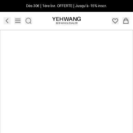
Dès 30€ | 1ère livr. OFFERTE | Jusqu'à -15% inscr.
B2B WHOLESALER