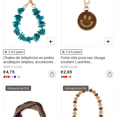
2 à 5 jours
2 à 5 jours
Chaîne de téléphone en perles
Porte-clés pour sac Visage
acryliques simples, accessoires
souriant Lunettes
du quotidien
décontractées Accessoires du
MSRP €15,99
MSRP €9,99
quotidien
€4,75
€2,95
+3
Entrepôt de l'UE
Entrepôt de l'UE