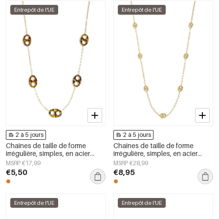
Entrepôt de l'UE
Entrepôt de l'UE
2 à 5 jours
2 à 5 jours
Chaînes de taille de forme
Chaînes de taille de forme
irrégulière, simples, en acier
irrégulière, simples, en acier
inoxydable, accessoires du
inoxydable, accessoires du
MSRP €17,99
MSRP €28,99
quotidien
quotidien
€5,50
€8,95
Entrepôt de l'UE
Entrepôt de l'UE