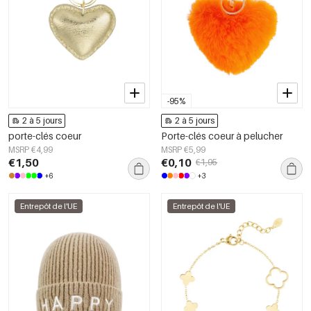
-95%
2 à 5 jours
2 à 5 jours
porte-clés coeur
Porte-clés coeur à pelucher
MSRP €4,99
MSRP €5,99
€1,50
€0,10
€1,95
+6
+3
Entrepôt de l'UE
Entrepôt de l'UE