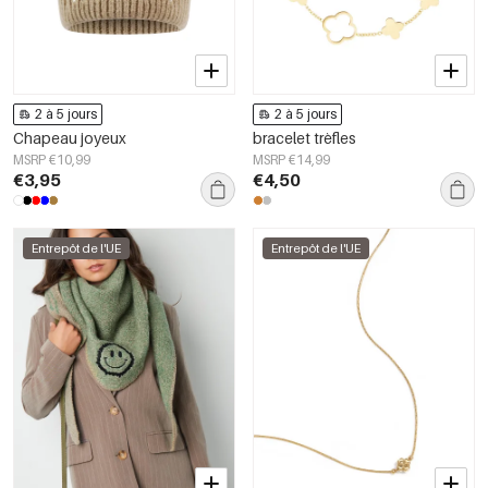
2 à 5 jours
2 à 5 jours
Chapeau joyeux
bracelet trèfles
MSRP €10,99
MSRP €14,99
€3,95
€4,50
Entrepôt de l'UE
Entrepôt de l'UE