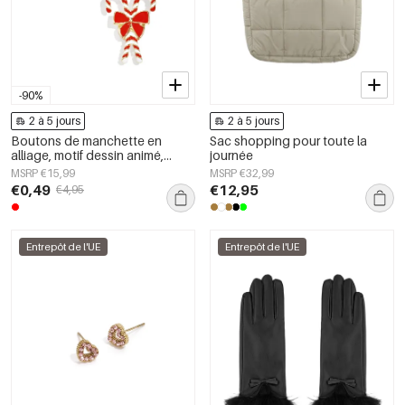
-90%
2 à 5 jours
2 à 5 jours
Boutons de manchette en
Sac shopping pour toute la
alliage, motif dessin animé,
journée
collection Noël décontractée et
MSRP €15,99
MSRP €32,99
simple, bijoux pour femmes
€0,49
€12,95
€4,95
Entrepôt de l'UE
Entrepôt de l'UE