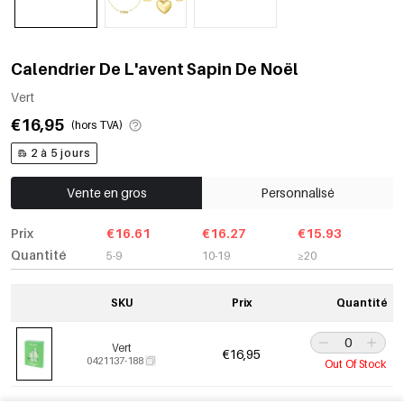
Calendrier De L'avent Sapin De Noël
Vert
€16,95
(hors TVA)
2 à 5 jours
Vente en gros
Personnalisé
Prix
€16.61
€16.27
€15.93
Quantité
5-9
10-19
≥20
SKU
Prix
Quantité
Vert
€16,95
0421137-188
Out Of Stock