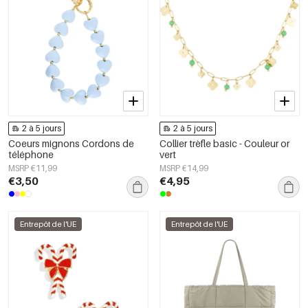
2 à 5 jours
2 à 5 jours
Coeurs mignons Cordons de
Collier trèfle basic - Couleur or
téléphone
vert
MSRP €11,99
MSRP €14,99
€3,50
€4,95
Entrepôt de l'UE
Entrepôt de l'UE