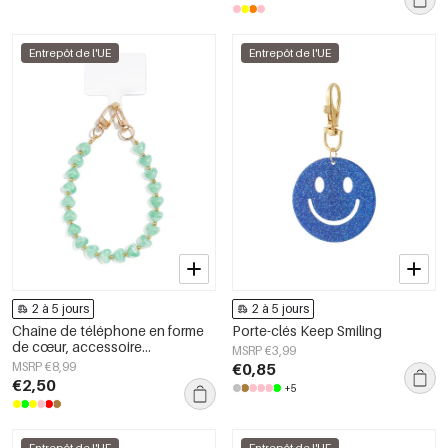
Entrepôt de l'UE
Entrepôt de l'UE
2 à 5 jours
2 à 5 jours
Chaîne de téléphone en forme
Porte-clés Keep Smiling
de cœur, accessoire
MSRP €3,99
décontracté en acrylique pour
MSRP €8,99
€0,85
le quotidien
€2,50
+5