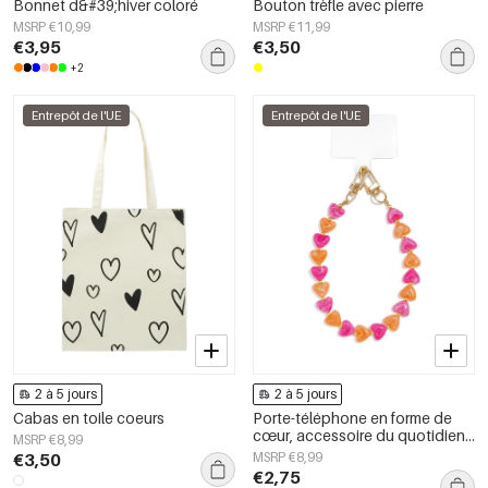
Bonnet d&#39;hiver coloré
Bouton trèfle avec pierre
MSRP €10,99
MSRP €11,99
€3,95
€3,50
+2
Entrepôt de l'UE
Entrepôt de l'UE
2 à 5 jours
2 à 5 jours
Cabas en toile coeurs
Porte-téléphone en forme de
cœur, accessoire du quotidien
MSRP €8,99
en acrylique avec chaînette en
€3,50
MSRP €8,99
forme de cœur
€2,75