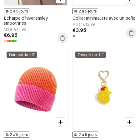
2 à 5 jours
2 à 5 jours
Écharpe d'hiver smiley
Collier minimaliste avec un trèfle
smoothnes
MSRP €12,99
MSRP €17,99
€3,95
€6,95
Entrepôt de l'UE
Entrepôt de l'UE
2 à 5 jours
2 à 5 jours