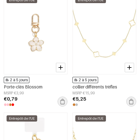
Entrepôt de l'UE
Entrepôt de l'UE
2 à 5 jours
2 à 5 jours
Porte-clés Blossom
collier différents trèfles
MSRP €3,99
MSRP €15,99
€0,79
€5,25
Entrepôt de l'UE
Entrepôt de l'UE