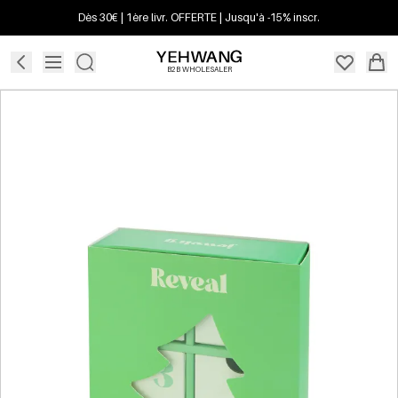
Dès 30€ | 1ère livr. OFFERTE | Jusqu'à -15% inscr.
B2B WHOLESALER