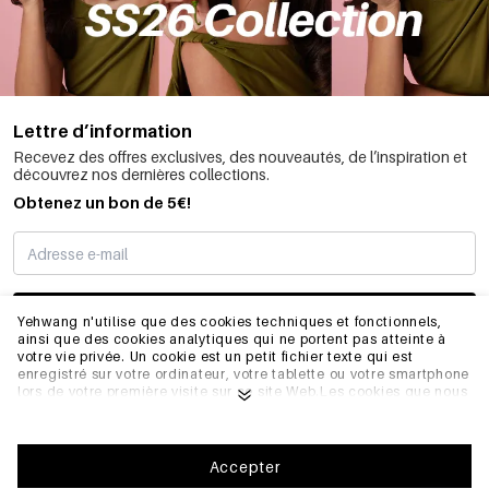
Lettre d’information
Recevez des offres exclusives, des nouveautés, de l’inspiration et
découvrez nos dernières collections.
Obtenez un bon de 5€!
JE M’INSCRIS
Yehwang n'utilise que des cookies techniques et fonctionnels,
ainsi que des cookies analytiques qui ne portent pas atteinte à
votre vie privée. Un cookie est un petit fichier texte qui est
enregistré sur votre ordinateur, votre tablette ou votre smartphone
INFORMATIONS
lors de votre première visite sur ce site Web.Les cookies que nous
utilisons sont nécessaires au fonctionnement technique du site
web et à votre facilité d'utilisation. Ils permettent au site web de
fonctionner correctement et de se souvenir, par exemple, de vos
GÉNÉRAL
préférences. Ils nous permettent également d'optimiser notre site
Accepter
web.Pour vous assurer une bonne expérience de navigation et