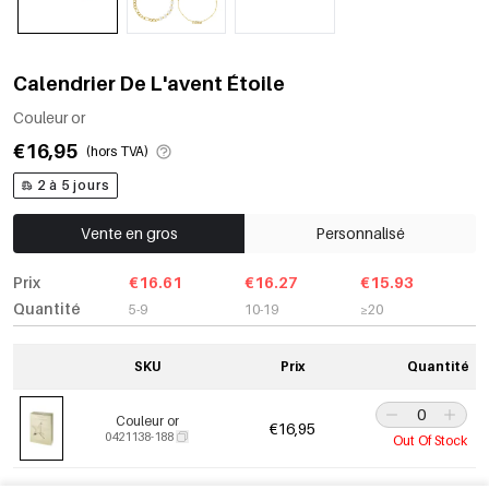
Calendrier De L'avent Étoile
Couleur or
€16,95
(hors TVA)
2 à 5 jours
Vente en gros
Personnalisé
Prix
€16.61
€16.27
€15.93
Quantité
5-9
10-19
≥20
SKU
Prix
Quantité
Couleur or
€16,95
0421138-188
Out Of Stock