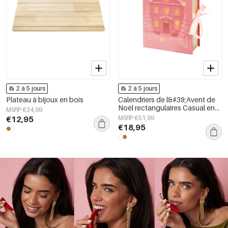
2 à 5 jours
2 à 5 jours
Plateau à bijoux en bois
Calendriers de l&#39;Avent de
Noël rectangulaires Casual en
MSRP €34,99
acier inoxydable Noël
€12,95
MSRP €51,99
€18,95