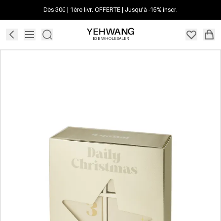
Dès 30€ | 1ère livr. OFFERTE | Jusqu'à -15% inscr.
B2B WHOLESALER