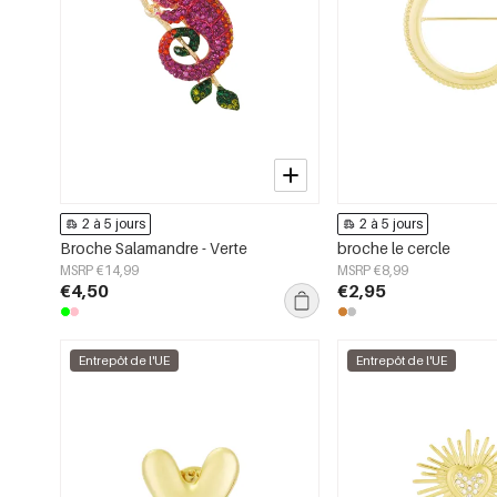
2 à 5 jours
2 à 5 jours
Broche Salamandre - Verte
broche le cercle
MSRP €14,99
MSRP €8,99
€4,50
€2,95
Entrepôt de l'UE
Entrepôt de l'UE