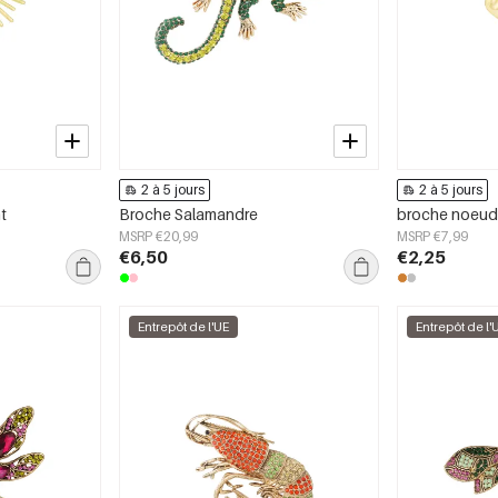
2 à 5 jours
2 à 5 jours
t
Broche Salamandre
broche noeud
MSRP €20,99
MSRP €7,99
€6,50
€2,25
Entrepôt de l'UE
Entrepôt de l'