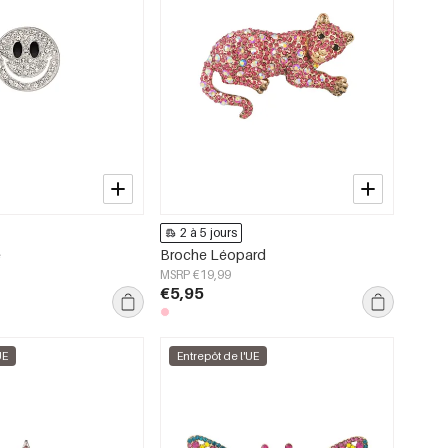
2 à 5 jours
e
Broche Léopard
MSRP €19,99
€5,95
UE
Entrepôt de l'UE