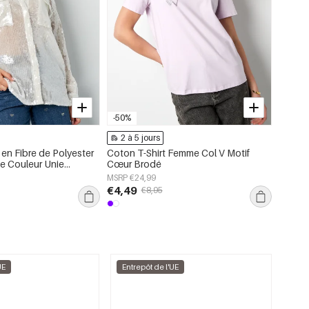
-50%
2 à 5 jours
2 à 
en Fibre de Polyester
Coton T-Shirt Femme Col V Motif
Pull En
e Couleur Unie
Cœur Brodé
Motif 
MSRP €24,99
MSRP €
€4,49
€13,
€8,95
UE
Entrepôt de l'UE