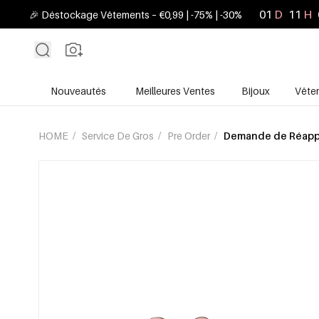
01
D
11
H
🎉 Déstockage Vêtements – €0,99 | -75% | -30%
Nouveautés
Meilleures Ventes
Bijoux
Vête
HOME
/
Service De Gros
/
Pre Order
/
Demande de Réapp