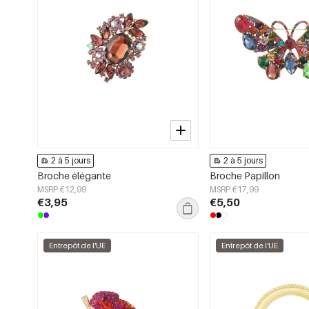
2 à 5 jours
2 à 5 jours
Broche élégante
Broche Papillon
MSRP €12,99
MSRP €17,99
€3,95
€5,50
Entrepôt de l'UE
Entrepôt de l'UE