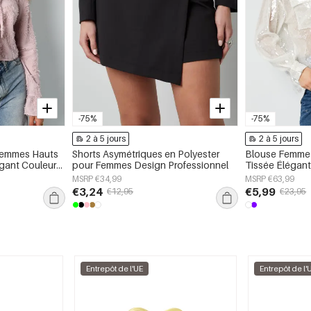
-75%
-75%
2 à 5 jours
2 à 5 jours
 Femmes Hauts
Shorts Asymétriques en Polyester
Blouse Femme 
gant Couleur
pour Femmes Design Professionnel
Tissée Élégant
Printemps/Été
MSRP €34,99
MSRP €63,99
€3,24
€5,99
€12,95
€23,95
Entrepôt de l'UE
Entrepôt de l'