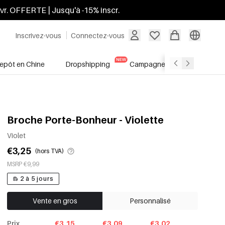
ivr. OFFERTE | Jusqu'à -15% inscr.
Inscrivez-vous
Connectez-vous
repôt en Chine
Dropshipping
Campagnes
Soldes
Broche Porte-Bonheur - Violette
Violet
€3,25
(hors TVA)
MSRP €9,99
2 à 5 jours
Vente en gros
Personnalisé
Prix
€3.15
€3.09
€3.02