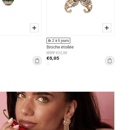
2 à 5 jours
Broche étoilée
MSRP €22,99
€6,95