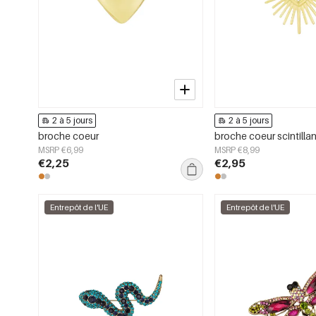
2 à 5 jours
2 à 5 jours
broche coeur
broche coeur scintillan
MSRP €6,99
MSRP €8,99
€2,25
€2,95
Entrepôt de l'UE
Entrepôt de l'UE