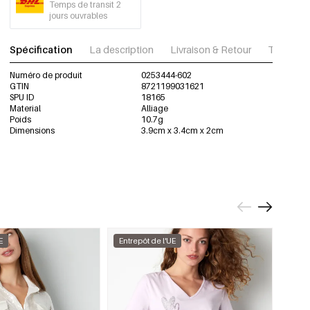
Temps de transit 2
jours ouvrables
Spécification
La description
Livraison & Retour
Télécharg
Numéro de produit
0253444-602
GTIN
8721199031621
SPU ID
18165
Material
Alliage
Poids
10.7g
Dimensions
3.9cm x 3.4cm x 2cm
E
Entrepôt de l'UE
Entre