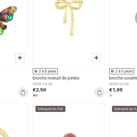
2 à 5 jours
2 à 5 jours
broche noeud de perles
broche sourir
MSRP €8,99
MSRP €6,99
€2,50
€1,95
Entrepôt de l'UE
Entrepôt de l'