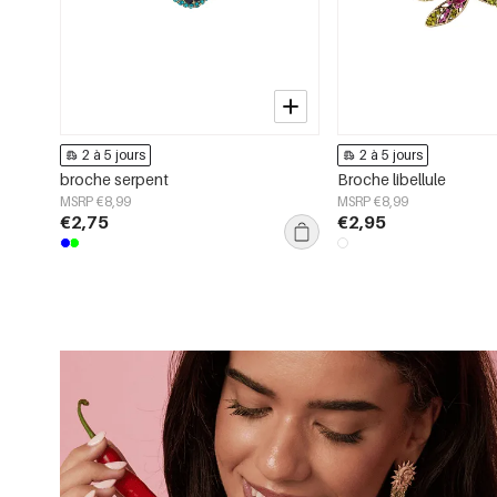
2 à 5 jours
2 à 5 jours
broche serpent
Broche libellule
MSRP €8,99
MSRP €8,99
€2,75
€2,95