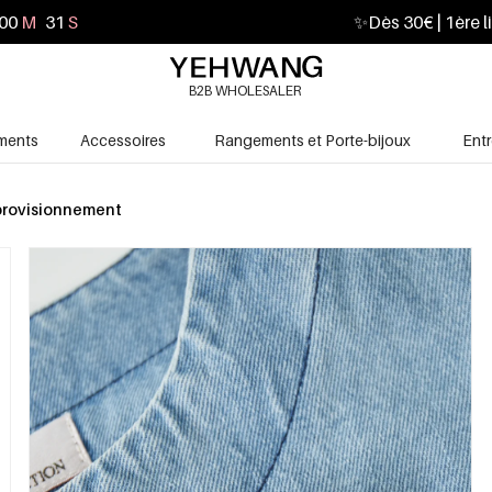
00
M
30
S
✨
Dès 30€ | 1ère l
B2B WHOLESALER
ments
Accessoires
Rangements et Porte-bijoux
Ent
rovisionnement