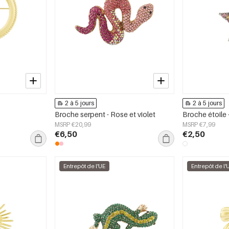
2 à 5 jours
2 à 5 jours
Broche serpent - Rose et violet
Broche étoile -
MSRP €20,99
MSRP €7,99
€6,50
€2,50
Entrepôt de l'UE
Entrepôt de l'