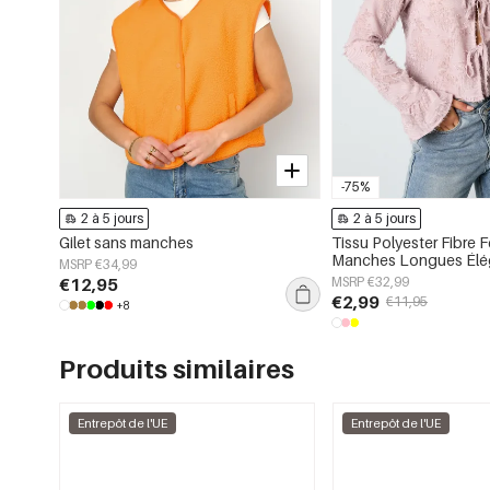
-75%
2 à 5 jours
2 à 5 jours
Gilet sans manches
Tissu Polyester Fibre
Manches Longues Élé
MSRP €34,99
Unie Printemps/Été
€12,95
MSRP €32,99
€2,99
€11,95
+8
Produits similaires
Entrepôt de l'UE
Entrepôt de l'UE