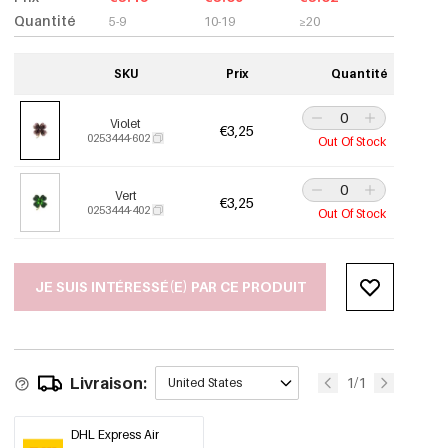
Quantité
5-9
10-19
≥20
SKU
Prix
Quantité
Violet
€3,25
0253444-602
Out Of Stock
Vert
€3,25
0253444-402
Out Of Stock
JE SUIS INTÉRESSÉ(E) PAR CE PRODUIT
Livraison:
1/1
United States
DHL Express Air