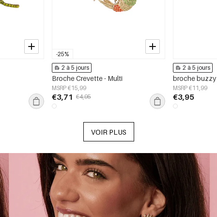
-25%
2 à 5 jours
2 à 5 jours
Broche Crevette - Multi
broche buzzy
MSRP €15,99
MSRP €11,99
€3,71
€3,95
€4,95
VOIR PLUS