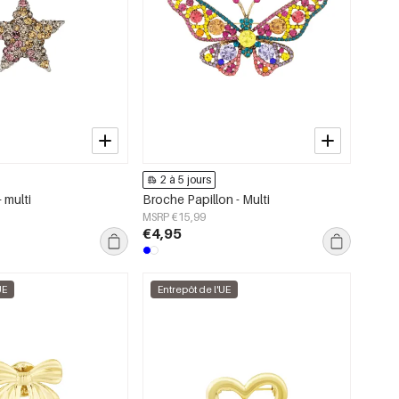
2 à 5 jours
 multi
Broche Papillon - Multi
MSRP €15,99
€4,95
UE
Entrepôt de l'UE