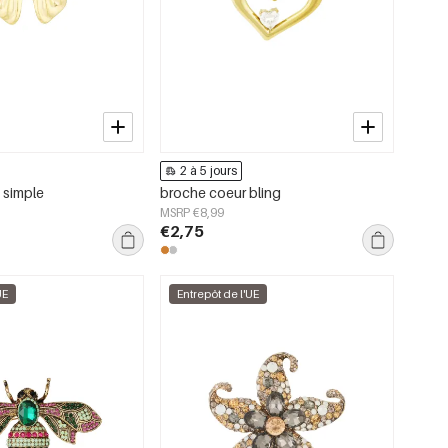
2 à 5 jours
 simple
broche coeur bling
MSRP €8,99
€2,75
UE
Entrepôt de l'UE