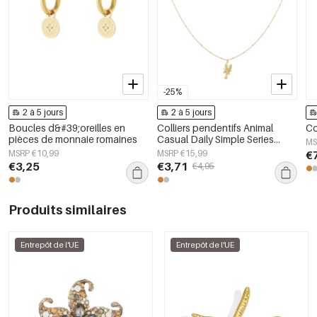
-25%
2 à 5 jours
2 à 5 jours
Boucles d&#39;oreilles en
Colliers pendentifs Animal
Co
pièces de monnaie romaines
Casual Daily Simple Series
MS
Bijoux pour femmes
MSRP €10,99
MSRP €15,99
€
€3,25
€3,71
€4,95
Produits similaires
Entrepôt de l'UE
Entrepôt de l'UE