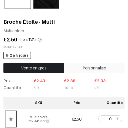
Broche Étoile - Multi
Multicolore
€2,50
(hors TVA)
MSRP €7,99
2 à 5 jours
Vente en gros
Personnalisé
Prix
€2.43
€2.38
€2.33
Quantité
5-9
10-19
≥20
SKU
Prix
Quantité
Multicolore
€2,50
0253441-072