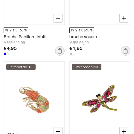
2 à 5 jours
2 à 5 jours
Broche Papillon - Multi
broche sourire
MSRP €15,99
MSRP €6,99
€4,95
€1,95
Entrepôt de l'UE
Entrepôt de l'UE