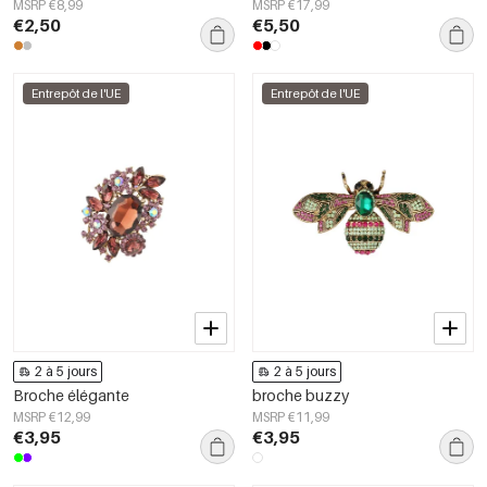
MSRP €8,99
MSRP €17,99
€2,50
€5,50
Entrepôt de l'UE
Entrepôt de l'UE
2 à 5 jours
2 à 5 jours
Broche élégante
broche buzzy
MSRP €12,99
MSRP €11,99
€3,95
€3,95