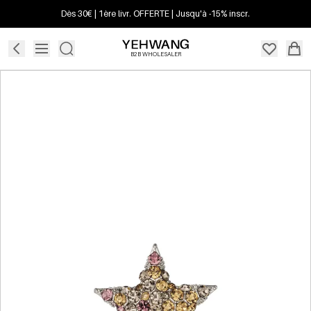
Dès 30€ | 1ère livr. OFFERTE | Jusqu'à -15% inscr.
B2B WHOLESALER