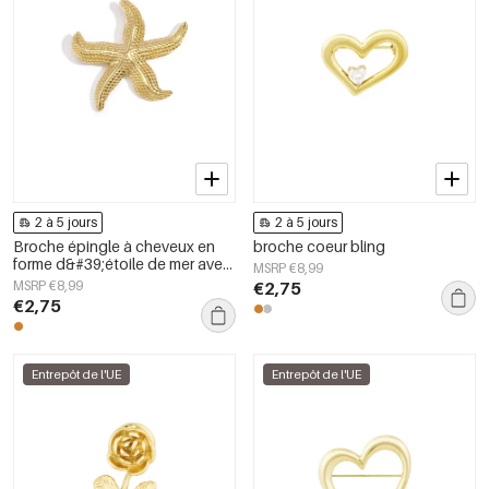
2 à 5 jours
2 à 5 jours
Broche épingle à cheveux en
broche coeur bling
forme d&#39;étoile de mer avec
MSRP €8,99
structure
MSRP €8,99
€2,75
€2,75
Entrepôt de l'UE
Entrepôt de l'UE