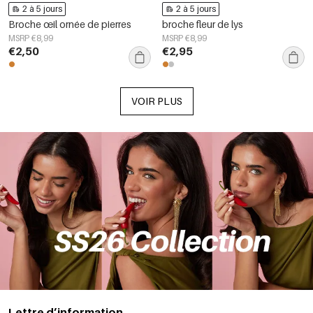
2 à 5 jours
2 à 5 jours
Broche œil ornée de pierres
broche fleur de lys
MSRP €8,99
MSRP €8,99
€2,50
€2,95
VOIR PLUS
Lettre d’information