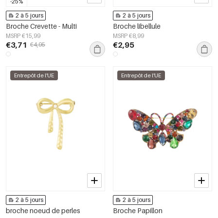
-25%
2 à 5 jours
2 à 5 jours
Broche Crevette - Multi
Broche libellule
MSRP €15,99
MSRP €8,99
€3,71
€2,95
€4,95
Entrepôt de l'UE
Entrepôt de l'UE
2 à 5 jours
2 à 5 jours
broche noeud de perles
Broche Papillon