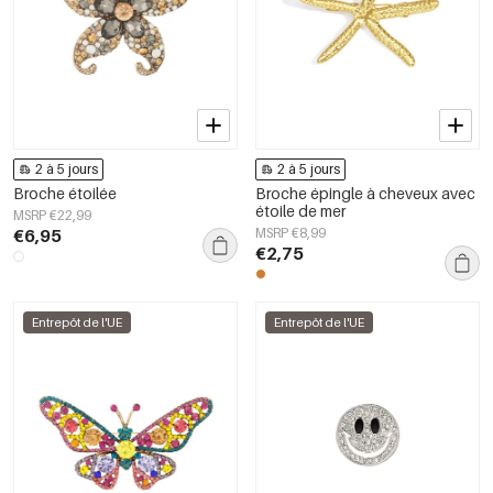
2 à 5 jours
2 à 5 jours
Broche étoilée
Broche épingle à cheveux avec
étoile de mer
MSRP €22,99
€6,95
MSRP €8,99
€2,75
Entrepôt de l'UE
Entrepôt de l'UE