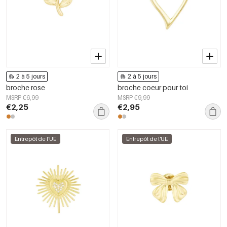
2 à 5 jours
2 à 5 jours
broche rose
broche coeur pour toi
MSRP €6,99
MSRP €9,99
€2,25
€2,95
Entrepôt de l'UE
Entrepôt de l'UE