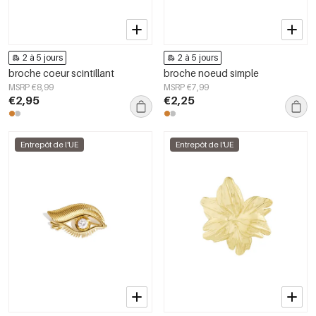
2 à 5 jours
2 à 5 jours
broche coeur scintillant
broche noeud simple
MSRP €8,99
MSRP €7,99
€2,95
€2,25
Entrepôt de l'UE
Entrepôt de l'UE