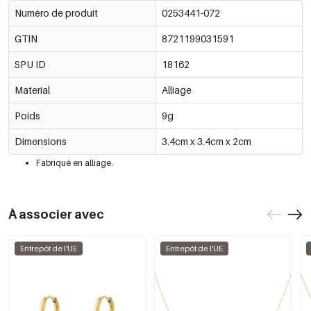
Numéro de produit
0253441-072
GTIN
8721199031591
SPU ID
18162
Material
Alliage
Poids
9g
Dimensions
3.4cm x 3.4cm x 2cm
Fabriqué en alliage.
À associer avec
Entrepôt de l'UE
Entrepôt de l'UE