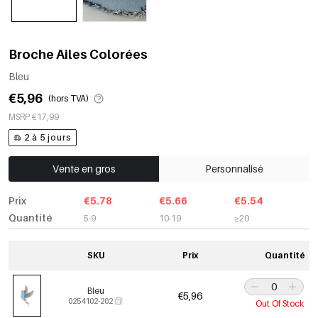
Broche Ailes Colorées
Bleu
€5,96
(hors TVA)
MSRP €17,99
2 à 5 jours
Vente en gros
Personnalisé
Prix
€5.78
€5.66
€5.54
Quantité
5-9
10-19
≥20
SKU
Prix
Quantité
Bleu
€5,96
0254102-202
Out Of Stock