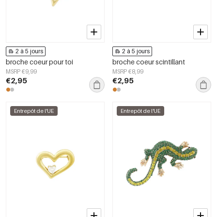
2 à 5 jours
2 à 5 jours
broche coeur pour toi
broche coeur scintillant
MSRP €9,99
MSRP €8,99
€2,95
€2,95
Entrepôt de l'UE
Entrepôt de l'UE