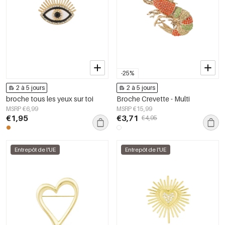
-25%
2 à 5 jours
2 à 5 jours
broche tous les yeux sur toi
Broche Crevette - Multi
MSRP €6,99
MSRP €15,99
€1,95
€3,71
€4,95
Entrepôt de l'UE
Entrepôt de l'UE