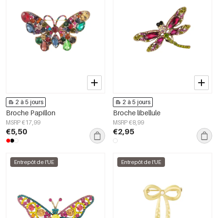
2 à 5 jours
2 à 5 jours
Broche Papillon
Broche libellule
MSRP €17,99
MSRP €8,99
€5,50
€2,95
Entrepôt de l'UE
Entrepôt de l'UE