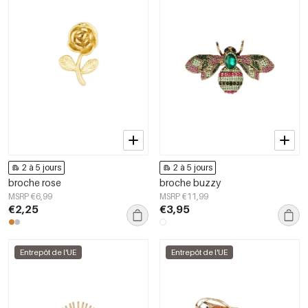
2 à 5 jours
2 à 5 jours
broche rose
broche buzzy
MSRP €6,99
MSRP €11,99
€2,25
€3,95
Entrepôt de l'UE
Entrepôt de l'UE