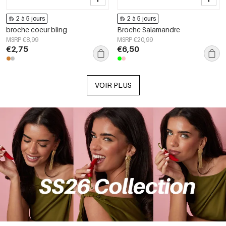
2 à 5 jours
2 à 5 jours
broche coeur bling
Broche Salamandre
MSRP €8,99
MSRP €20,99
€2,75
€6,50
VOIR PLUS