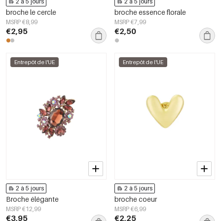
2 à 5 jours
2 à 5 jours
broche le cercle
broche essence florale
MSRP €8,99
MSRP €7,99
€2,95
€2,50
Entrepôt de l'UE
Entrepôt de l'UE
2 à 5 jours
2 à 5 jours
Broche élégante
broche coeur
MSRP €12,99
MSRP €6,99
€3,95
€2,25