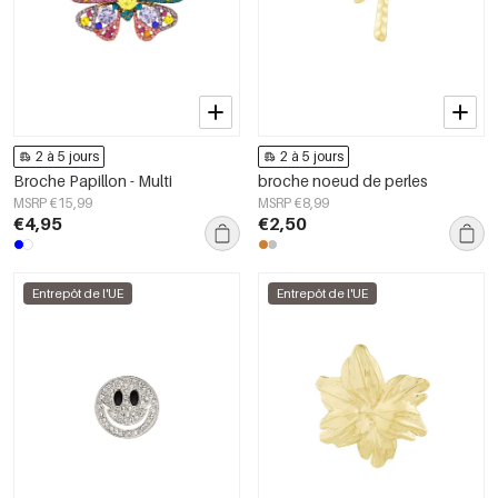
2 à 5 jours
2 à 5 jours
Broche Papillon - Multi
broche noeud de perles
MSRP €15,99
MSRP €8,99
€4,95
€2,50
Entrepôt de l'UE
Entrepôt de l'UE