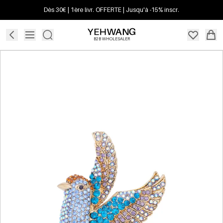
Dès 30€ | 1ère livr. OFFERTE | Jusqu'à -15% inscr.
B2B WHOLESALER