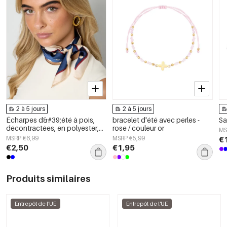
2 à 5 jours
2 à 5 jours
Écharpes d&#39;été à pois,
bracelet d'été avec perles -
Sa
décontractées, en polyester,
rose / couleur or
MS
accessoires quotidiens
MSRP €6,99
MSRP €5,99
€
€2,50
€1,95
Produits similaires
Entrepôt de l'UE
Entrepôt de l'UE