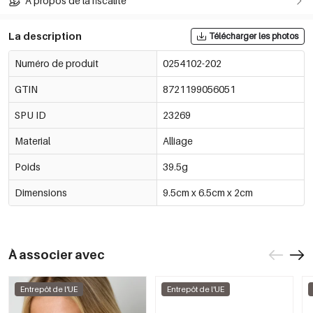
À propos de la fiscalité
La description
Télécharger les photos
Numéro de produit
0254102-202
GTIN
8721199056051
SPU ID
23269
Material
Alliage
Poids
39.5g
Dimensions
9.5cm x 6.5cm x 2cm
À associer avec
Entrepôt de l'UE
Entrepôt de l'UE