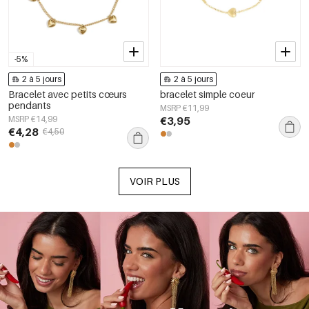
-5%
2 à 5 jours
2 à 5 jours
Bracelet avec petits cœurs
bracelet simple coeur
pendants
MSRP €11,99
MSRP €14,99
€3,95
€4,28
€4,50
VOIR PLUS