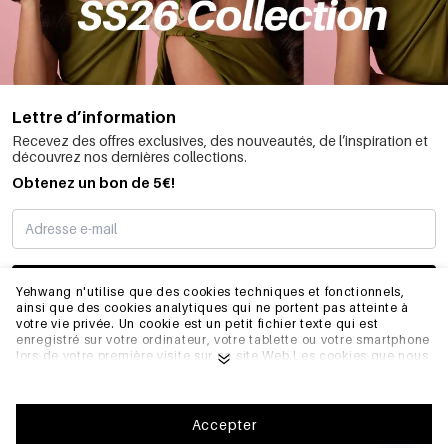
Lettre d’information
Recevez des offres exclusives, des nouveautés, de l’inspiration et
découvrez nos dernières collections.
Obtenez un bon de 5€!
JE M’INSCRIS
Yehwang n'utilise que des cookies techniques et fonctionnels,
ainsi que des cookies analytiques qui ne portent pas atteinte à
votre vie privée. Un cookie est un petit fichier texte qui est
enregistré sur votre ordinateur, votre tablette ou votre smartphone
INFORMATIONS
lors de votre première visite sur ce site Web.Les cookies que nous
utilisons sont nécessaires au fonctionnement technique du site
web et à votre facilité d'utilisation. Ils permettent au site web de
fonctionner correctement et de se souvenir, par exemple, de vos
GÉNÉRAL
préférences. Ils nous permettent également d'optimiser notre site
Accepter
web.Pour vous assurer une bonne expérience de navigation et