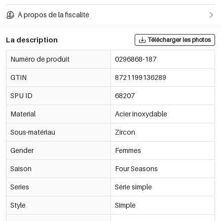
À propos de la fiscalité
La description
Télécharger les photos
Numéro de produit
0296868-187
GTIN
8721199136289
SPU ID
68207
Material
Acier inoxydable
Sous-matériau
Zircon
Gender
Femmes
Saison
Four Seasons
Series
Série simple
Style
Simple