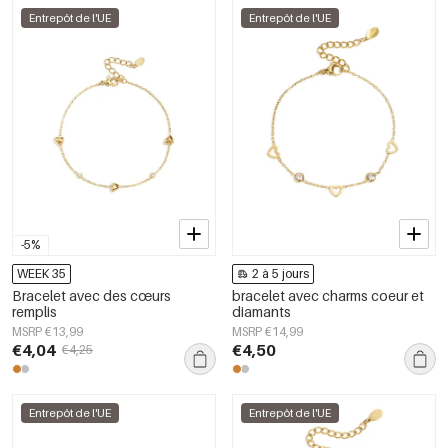
Entrepôt de l'UE
Entrepôt de l'UE
-5%
WEEK 35
2 à 5 jours
Bracelet avec des cœurs
bracelet avec charms coeur et
remplis
diamants
MSRP €13,99
MSRP €14,99
€4,04
€4,50
€4,25
Entrepôt de l'UE
Entrepôt de l'UE