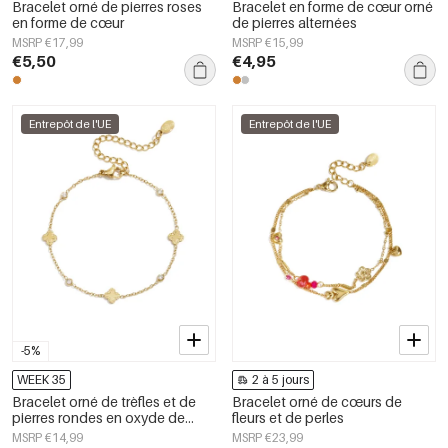
Bracelet orné de pierres roses
Bracelet en forme de cœur orné
en forme de cœur
de pierres alternées
MSRP €17,99
MSRP €15,99
€5,50
€4,95
Entrepôt de l'UE
Entrepôt de l'UE
-5%
WEEK 35
2 à 5 jours
Bracelet orné de trèfles et de
Bracelet orné de cœurs de
pierres rondes en oxyde de
fleurs et de perles
zirconium.
MSRP €14,99
MSRP €23,99