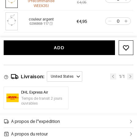
(Précommande
€4,95
WEEK35)
couleur argent
€4,95
0296868-117
ADD
Livraison:
1/1
United States
DHL Express Air
Temps de transit 2 jours
ouvrables
À propos de l"expédition
À propos du retour