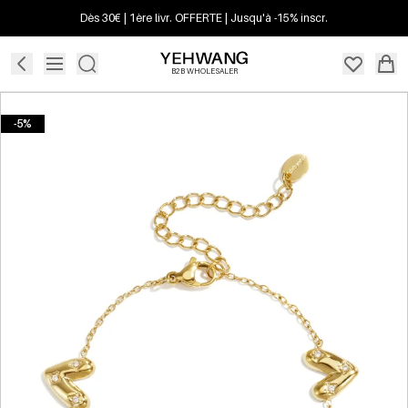
Dès 30€ | 1ère livr. OFFERTE | Jusqu'à -15% inscr.
B2B WHOLESALER
-5%