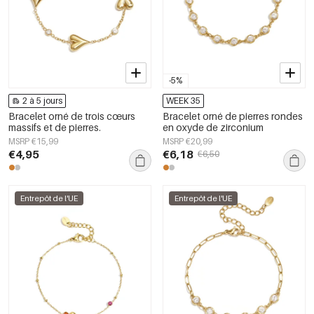
-5%
2 à 5 jours
WEEK 35
Bracelet orné de trois cœurs
Bracelet orné de pierres rondes
massifs et de pierres.
en oxyde de zirconium
MSRP €15,99
MSRP €20,99
€4,95
€6,18
€6,50
Entrepôt de l'UE
Entrepôt de l'UE