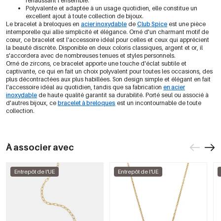
rehaussant l'ensemble.
Polyvalente et adaptée à un usage quotidien, elle constitue un
excellent ajout à toute collection de bijoux.
Le bracelet à breloques en
acier inoxydable
de
Club Spice
est une pièce
intemporelle qui allie simplicité et élégance. Orné d'un charmant motif de
cœur, ce bracelet est l'accessoire idéal pour celles et ceux qui apprécient
la beauté discrète. Disponible en deux coloris classiques, argent et or, il
s'accordera avec de nombreuses tenues et styles personnels.
Orné de zircons, ce bracelet apporte une touche d'éclat subtile et
captivante, ce qui en fait un choix polyvalent pour toutes les occasions, des
plus décontractées aux plus habillées. Son design simple et élégant en fait
l'accessoire idéal au quotidien, tandis que sa fabrication
en acier
inoxydable
de haute qualité garantit sa durabilité. Porté seul ou associé à
d'autres bijoux, ce
bracelet à breloques
est un incontournable de toute
collection.
À associer avec
Entrepôt de l'UE
Entrepôt de l'UE