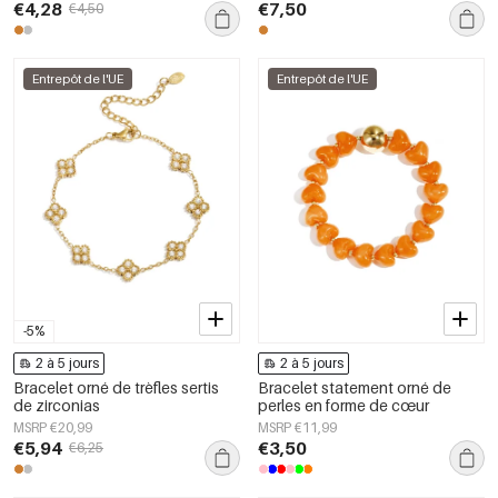
€4,28
€7,50
€4,50
Entrepôt de l'UE
Entrepôt de l'UE
-5%
2 à 5 jours
2 à 5 jours
Bracelet orné de trèfles sertis
Bracelet statement orné de
de zirconias
perles en forme de cœur
MSRP €20,99
MSRP €11,99
€5,94
€3,50
€6,25