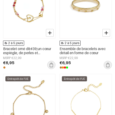
2 à 5 jours
2 à 5 jours
Bracelet orné d&#39;un cœur
Ensemble de bracelets avec
espiègle, de perles et
détail en forme de cœur
d&#39;une perle
MSRP €22,99
MSRP €22,99
€6,95
€6,95
Entrepôt de l'UE
Entrepôt de l'UE