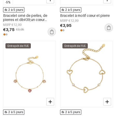
-5%
2 à 5 jours
2 à 5 jours
Bracelet orné de perles, de
Bracelet à motif cœur et pierre
pierres et d&#39;un cœur
MSRP €12,99
imposant
MSRP €12,99
€3,95
€3,75
€3,95
Entrepôt de l'UE
Entrepôt de l'UE
2 à 5 jours
2 à 5 jours