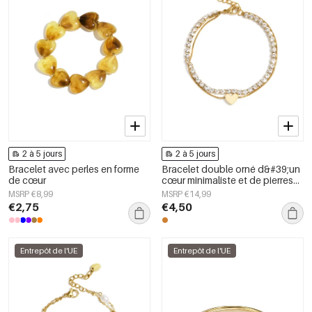
2 à 5 jours
2 à 5 jours
Bracelet avec perles en forme
Bracelet double orné d&#39;un
de cœur
cœur minimaliste et de pierres
de zircone
MSRP €8,99
MSRP €14,99
€2,75
€4,50
Entrepôt de l'UE
Entrepôt de l'UE