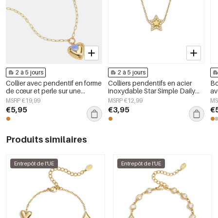
2 à 5 jours
2 à 5 jours
Collier avec pendentif en forme
Colliers pendentifs en acier
Bo
de cœur et perle sur une
inoxydable Star Simple Daily
av
bague
Simple Series Bijoux pour
cœ
MSRP €19,99
MSRP €12,99
MS
femmes
€5,95
€3,95
€
Produits similaires
Entrepôt de l'UE
Entrepôt de l'UE