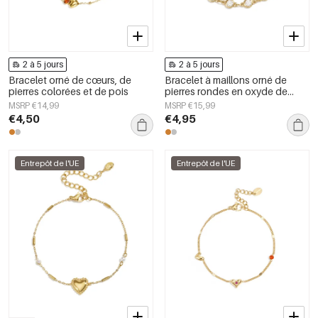
2 à 5 jours
2 à 5 jours
Bracelet orné de cœurs, de
Bracelet à maillons orné de
pierres colorées et de pois
pierres rondes en oxyde de
zirconium
MSRP €14,99
MSRP €15,99
€4,50
€4,95
Entrepôt de l'UE
Entrepôt de l'UE