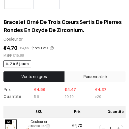
Bracelet Orné De Trois Cœurs Sertis De Pierres
Rondes En Oxyde De Zirconium.
Couleur or
€4,70
€4,95
(hors TVA)
MSRP €15,99
2 à 5 jours
Vente en gros
Personnalisé
Prix
€4.56
€4.47
€4.37
Quantité
5-9
10-19
≥20
SKU
Prix
Quantité
Couleur or
-5%
€4,70
0296868-187