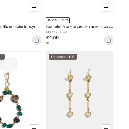
2 à 5 jours
Colliers pendentifs en acier inoxydable plaqué or 14 carats, collection Fleur Simple Daily Simple, bijoux pour femmes
Bracelet à breloques en acier inoxydable plaqué or 14 carats, nœud papillon, collection Simple Daily, bijoux pour femmes
MSRP €14,99
€4,50
UE
Entrepôt de l'UE