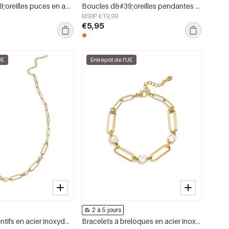
Boucles d&#39;oreilles puces en acier inoxydable, forme géométrique, collection simple pour le quotidien, bijoux pour femmes
Boucles d&#39;oreilles pendantes en acier inoxydable en forme de cœur, collection Daily Simple, bijoux pour femmes
MSRP €19,99
€5,95
UE
Entrepôt de l'UE
2 à 5 jours
Colliers pendentifs en acier inoxydable, collection Cercle Simple Daily Simple, bijoux pour femmes
Bracelets à breloques en acier inoxydable, style cercle, collection Daily Simple, bijoux pour femmes