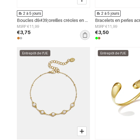
2 à 5 jours
2 à 5 jours
Boucles d&#39;oreilles créoles en acier inoxydable, style croix, collection simple, bijoux pour femmes
MSRP €11,99
MSRP €11,99
€3,75
€3,50
Entrepôt de l'UE
Entrepôt de l'UE