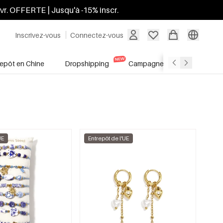
ivr. OFFERTE | Jusqu'à -15% inscr.
Inscrivez-vous
Connectez-vous
repôt en Chine
Dropshipping
Campagnes
Soldes
UE
Entrepôt de l'UE