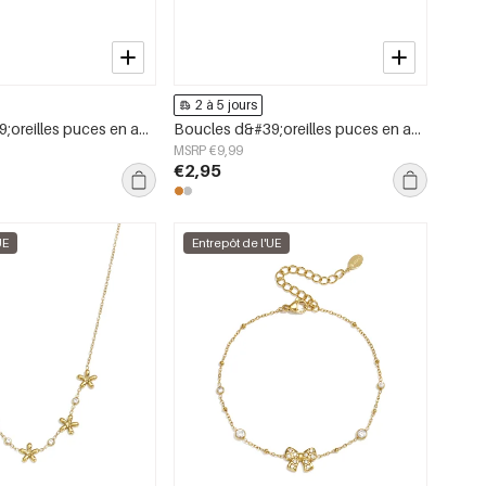
2 à 5 jours
Boucles d&#39;oreilles puces en acier inoxydable, forme irrégulière, collection Simple Daily Simple, bijoux pour femmes
Boucles d&#39;oreilles puces en acier inoxydable Moon Simple Daily Simple Series Bijoux pour femmes
MSRP €9,99
€2,95
UE
Entrepôt de l'UE