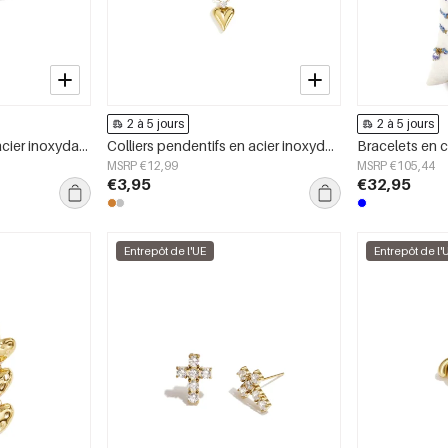
2 à 5 jours
2 à 5 jours
Bague minimaliste en acier inoxydable, forme elliptique, collection Simple Daily Simple, bijoux pour femmes
Colliers pendentifs en acier inoxydable en forme de cœur, collection Daily Simple, bijoux pour femmes
MSRP €12,99
MSRP €105,44
€3,95
€32,95
Entrepôt de l'UE
Entrepôt de l'