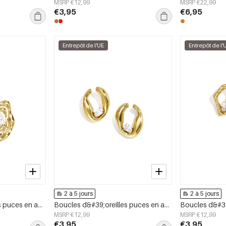
MSRP €12,99
MSRP €22,99
€3,95
€6,95
Entrepôt de l'UE
Entrepôt de l'
2 à 5 jours
2 à 5 jours
Boucles d&#39;oreilles puces en acier inoxydable, forme irrégulière, collection Simple Daily Simple, bijoux pour femmes
Boucles d&#39;oreilles puces en acier inoxydable, forme irrégulière, collection Simple Daily Simple, bijoux pour femmes
MSRP €12,99
MSRP €12,99
€3,95
€3,95