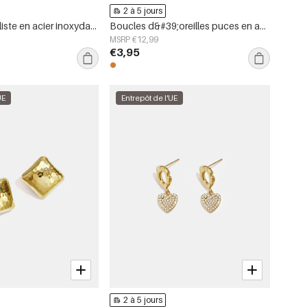
2 à 5 jours
Bague minimaliste en acier inoxydable, forme irrégulière, collection Simple Daily Simple, bijoux pour femmes
Boucles d&#39;oreilles puces en acier inoxydable, forme irrégulière, collection Simple Daily Simple, bijoux pour femmes
MSRP €12,99
€3,95
UE
Entrepôt de l'UE
2 à 5 jours