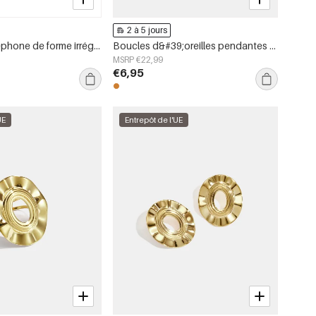
2 à 5 jours
Chaîne de téléphone de forme irrégulière, simple, en acrylique, accessoire du quotidien
Boucles d&#39;oreilles pendantes en acier inoxydable, chaîne élégante, collection luxueuse pour femmes, idéales pour les fêtes et les soirées.
MSRP €22,99
€6,95
UE
Entrepôt de l'UE