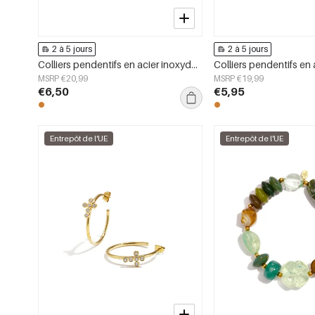
2 à 5 jours
2 à 5 jours
Colliers pendentifs en acier inoxydable en forme de cœur, collection Daily Simple, bijoux pour femmes
MSRP €20,99
MSRP €19,99
€6,50
€5,95
Entrepôt de l'UE
Entrepôt de l'UE