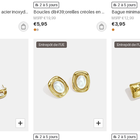
2 à 5 jours
2 à 5 jours
Bracelet manchette en acier inoxydable, forme irrégulière, collection Simple Daily Simple, bijoux pour femmes
Boucles d&#39;oreilles créoles en acier inoxydable, style simple et quotidien, collection de bijoux pour femmes
MSRP €19,99
MSRP €12,99
€5,95
€3,95
Entrepôt de l'UE
Entrepôt de l'
2 à 5 jours
2 à 5 jours