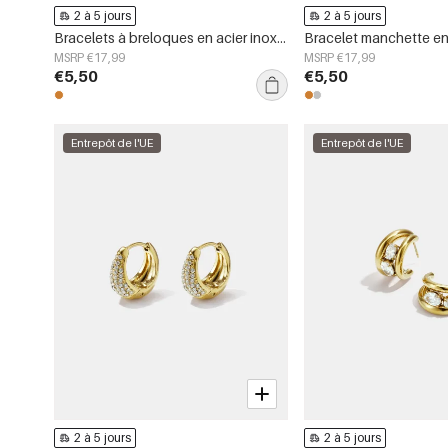
2 à 5 jours
2 à 5 jours
Bracelets à breloques en acier inoxydable, forme géométrique, collection Simple Daily Simple, bijoux pour femmes
MSRP €17,99
MSRP €17,99
€5,50
€5,50
Entrepôt de l'UE
Entrepôt de l'UE
2 à 5 jours
2 à 5 jours