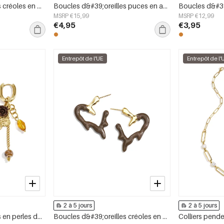
Boucles d&#39;oreilles créoles en acier inoxydable, forme géométrique, collection simple pour le quotidien, bijoux pour femmes
Boucles d&#39;oreilles puces en acier inoxydable, forme géométrique, collection simple pour le quotidien, bijoux pour femmes
MSRP €15,99
MSRP €12,99
€4,95
€3,95
Entrepôt de l'UE
Entrepôt de l'
2 à 5 jours
2 à 5 jours
Boucles d&#39;oreilles en perles d&#39;acier inoxydable, style floral, collection romantique décontractée pour le quotidien, bijoux pour femmes
Boucles d&#39;oreilles créoles en acier inoxydable, style cœur, collection Daily Simple, bijoux pour femmes