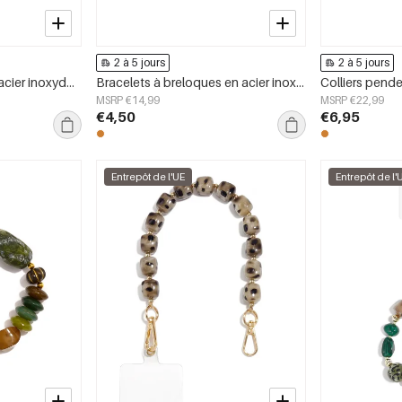
2 à 5 jours
2 à 5 jours
Colliers pendentifs en acier inoxydable Clover, collection Daily Simple, bijoux pour femmes
Bracelets à breloques en acier inoxydable, motif floral, collection Daily Simple, bijoux pour femmes
MSRP €14,99
MSRP €22,99
€4,50
€6,95
Entrepôt de l'UE
Entrepôt de l'