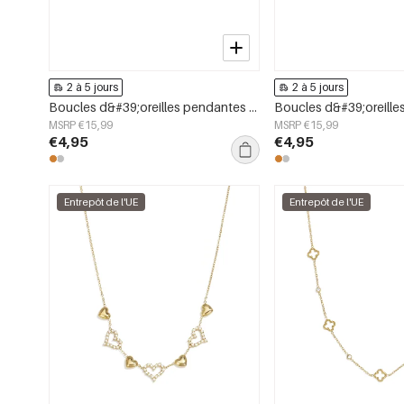
2 à 5 jours
2 à 5 jours
Boucles d&#39;oreilles pendantes en acier inoxydable, style serpent, collection Daily Simple, bijoux pour femmes
MSRP €15,99
MSRP €15,99
€4,95
€4,95
Entrepôt de l'UE
Entrepôt de l'UE