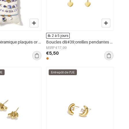
2 à 5 jours
Bracelets en céramique plaqués or 14 carats, collection ethnique florale, style vacances/plage, bijoux pour femmes
Boucles d&#39;oreilles pendantes en acier inoxydable en forme de cœur, collection Simple Daily Simple, bijoux pour femmes
MSRP €17,99
€5,50
UE
Entrepôt de l'UE