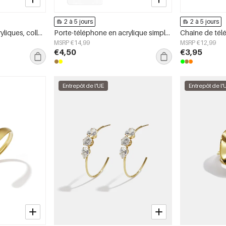
2 à 5 jours
2 à 5 jours
Bracelets en perles acryliques, collection décontractée et simple pour femmes
Porte-téléphone en acrylique simple, forme géométrique, accessoire du quotidien
MSRP €14,99
MSRP €12,99
€4,50
€3,95
Entrepôt de l'UE
Entrepôt de l'