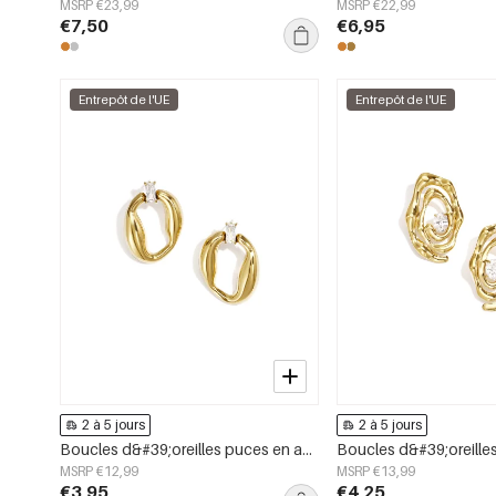
MSRP €23,99
MSRP €22,99
€7,50
€6,95
Entrepôt de l'UE
Entrepôt de l'UE
2 à 5 jours
2 à 5 jours
Boucles d&#39;oreilles puces en acier inoxydable, forme irrégulière, collection Simple Daily Simple, bijoux pour femmes
MSRP €12,99
MSRP €13,99
€3,95
€4,25