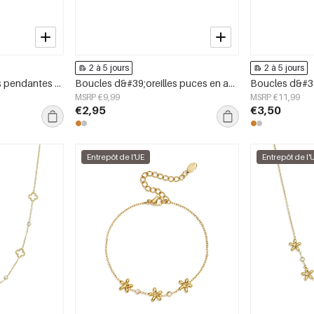
2 à 5 jours
2 à 5 jours
Boucles d&#39;oreilles pendantes en acier inoxydable en forme de cœur, collection Simple Daily Simple, bijoux pour femmes
Boucles d&#39;oreilles puces en acier inoxydable, style croix, collection Daily Simple, bijoux pour femmes
MSRP €9,99
MSRP €11,99
€2,95
€3,50
Entrepôt de l'UE
Entrepôt de l'