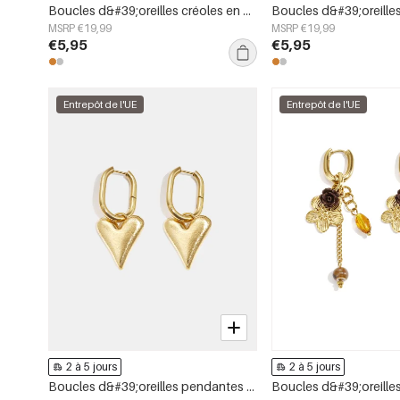
Boucles d&#39;oreilles créoles en acier inoxydable, forme irrégulière, collection Simple Daily Simple, bijoux pour femmes
MSRP €19,99
MSRP €19,99
€5,95
€5,95
Entrepôt de l'UE
Entrepôt de l'UE
2 à 5 jours
2 à 5 jours
Boucles d&#39;oreilles pendantes en forme de cœur, série simple et décontractée pour le quotidien, bijoux pour femmes