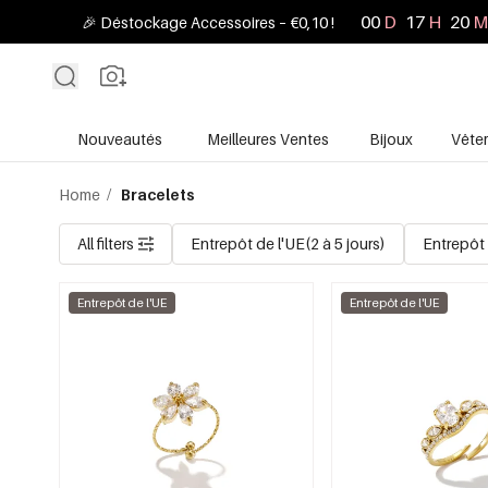
00
D
17
H
20
M
🎉 Déstockage Accessoires – €0,10 !
Nouveautés
Meilleures Ventes
Bijoux
Vête
Home
/
Bracelets
All filters
Entrepôt de l'UE(2 à 5 jours)
Entrepôt 
Entrepôt de l'UE
Entrepôt de l'UE