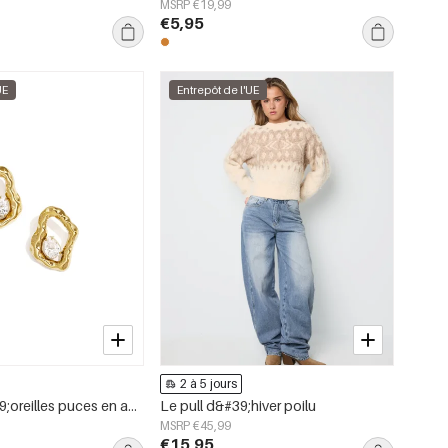
MSRP €19,99
€5,95
UE
Entrepôt de l'UE
2 à 5 jours
Boucles d&#39;oreilles puces en acier inoxydable, forme géométrique, collection simple pour le quotidien, bijoux pour femmes
Le pull d&#39;hiver poilu
MSRP €45,99
€15,95