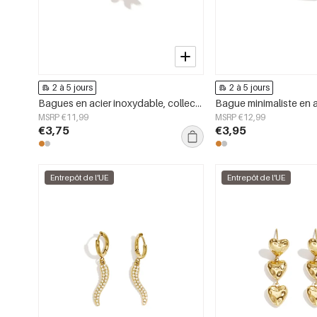
2 à 5 jours
2 à 5 jours
Bagues en acier inoxydable, collection Fleur, bijoux simples pour femmes
MSRP €11,99
MSRP €12,99
€3,75
€3,95
Entrepôt de l'UE
Entrepôt de l'UE