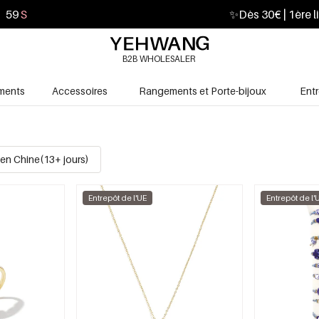
58
S
✨
Dès 30€ | 1ère l
B2B WHOLESALER
ments
Accessoires
Rangements et Porte-bijoux
Ent
en Chine(13+ jours)
Entrepôt de l'UE
Entrepôt de l'