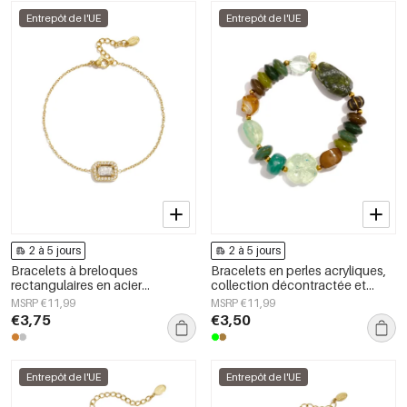
Entrepôt de l'UE
Entrepôt de l'UE
2 à 5 jours
2 à 5 jours
Bracelets à breloques
Bracelets en perles acryliques,
rectangulaires en acier
collection décontractée et
inoxydable, collection Simple
simple pour femmes
MSRP €11,99
MSRP €11,99
Daily Simple, bijoux pour
€3,75
€3,50
femmes
Entrepôt de l'UE
Entrepôt de l'UE