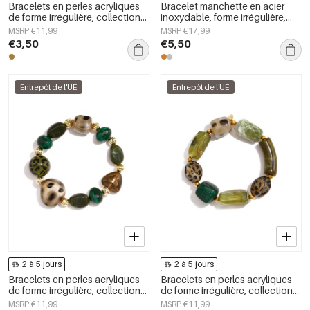
Bracelets en perles acryliques
Bracelet manchette en acier
de forme irrégulière, collection
inoxydable, forme irrégulière,
Simple Daily Simple, bijoux pour
collection Simple Daily Simple,
MSRP €11,99
MSRP €17,99
femmes
bijoux pour femmes
€3,50
€5,50
Entrepôt de l'UE
Entrepôt de l'UE
2 à 5 jours
2 à 5 jours
Bracelets en perles acryliques
Bracelets en perles acryliques
de forme irrégulière, collection
de forme irrégulière, collection
Simple Daily Simple, bijoux pour
Simple Daily Simple, bijoux pour
MSRP €11,99
MSRP €11,99