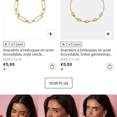
2 à 5 jours
2 à 5 jours
Bracelets à breloques en acier
Bracelets à breloques en acier
inoxydable, style cercle,
inoxydable, forme géométrique,
collection Daily Simple, bijoux
collection Simple Daily Simple,
MSRP €19,99
MSRP €17,99
pour femmes
bijoux pour femmes
€5,95
€5,50
VOIR PLUS