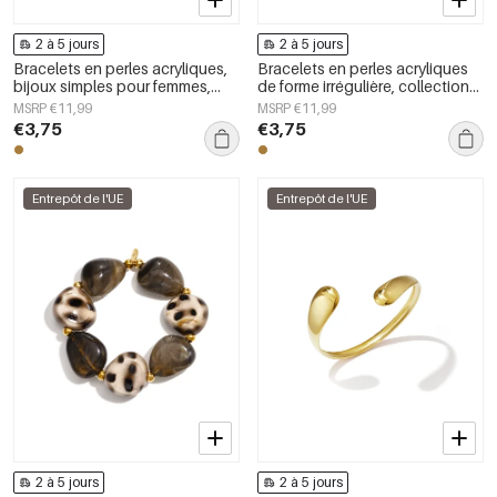
2 à 5 jours
2 à 5 jours
Bracelets en perles acryliques,
Bracelets en perles acryliques
bijoux simples pour femmes,
de forme irrégulière, collection
collection Daily Simple
Simple Daily Simple, bijoux pour
MSRP €11,99
MSRP €11,99
femmes
€3,75
€3,75
Entrepôt de l'UE
Entrepôt de l'UE
2 à 5 jours
2 à 5 jours