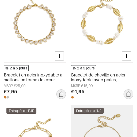
2 à 5 jours
2 à 5 jours
Bracelet en acier inoxydable à
Bracelet de cheville en acier
maillons en forme de cœur,
inoxydable avec perles,
collection Daily Simple, bijoux
collection Simple Daily Simple,
MSRP €25,99
MSRP €15,99
pour femmes
bijoux pour femmes
€7,95
€4,95
Entrepôt de l'UE
Entrepôt de l'UE