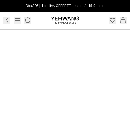
Dès 30€ | 1ère livr. OFFERTE | Jusqu'à -15% inscr.
B2B WHOLESALER