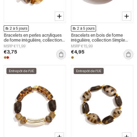
2 à 5 jours
2 à 5 jours
Bracelets en perles acryliques
Bracelets en bois de forme
de forme irrégulière, collection
irrégulière, collection Simple
Simple Daily Simple, bijoux pour
Daily Simple, bijoux pour
MSRP €11,99
MSRP €15,99
femmes
femmes
€3,75
€4,95
Entrepôt de l'UE
Entrepôt de l'UE