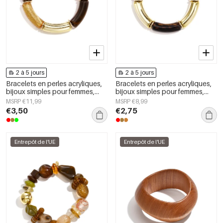
2 à 5 jours
2 à 5 jours
Bracelets en perles acryliques,
Bracelets en perles acryliques,
bijoux simples pour femmes,
bijoux simples pour femmes,
collection Daily Simple
collection Daily Simple
MSRP €11,99
MSRP €8,99
€3,50
€2,75
Entrepôt de l'UE
Entrepôt de l'UE