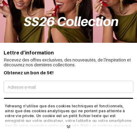
Lettre d’information
Recevez des offres exclusives, des nouveautés, de l’inspiration et
découvrez nos dernières collections.
Obtenez un bon de 5€!
JE M’INSCRIS
Yehwang n'utilise que des cookies techniques et fonctionnels,
ainsi que des cookies analytiques qui ne portent pas atteinte à
votre vie privée. Un cookie est un petit fichier texte qui est
enregistré sur votre ordinateur, votre tablette ou votre smartphone
INFORMATIONS
lors de votre première visite sur ce site Web.Les cookies que nous
utilisons sont nécessaires au fonctionnement technique du site
web et à votre facilité d'utilisation. Ils permettent au site web de