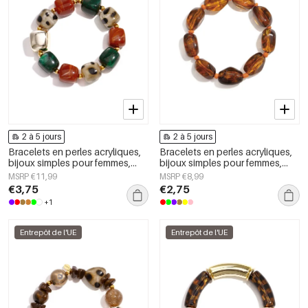
2 à 5 jours
2 à 5 jours
Bracelets en perles acryliques,
Bracelets en perles acryliques,
bijoux simples pour femmes,
bijoux simples pour femmes,
collection Daily Simple
collection Daily Simple
MSRP €11,99
MSRP €8,99
€3,75
€2,75
+1
Entrepôt de l'UE
Entrepôt de l'UE