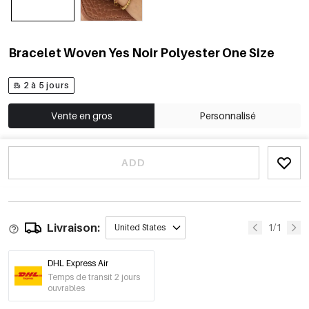
Bracelet Woven Yes Noir Polyester One Size
2 à 5 jours
Vente en gros
Personnalisé
ADD
Livraison:
1/1
United States
DHL Express Air
Temps de transit 2 jours
ouvrables