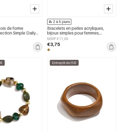
2 à 5 jours
bois de forme
Bracelets en perles acryliques,
llection Simple Daily
bijoux simples pour femmes,
x pour femmes
collection Daily Simple
MSRP €11,99
€3,75
UE
Entrepôt de l'UE