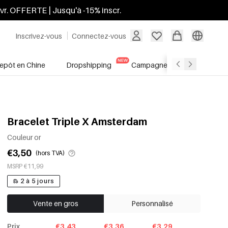
ivr. OFFERTE | Jusqu'à -15% inscr.
Inscrivez-vous
Connectez-vous
repôt en Chine
Dropshipping
Campagnes
Soldes
Bracelet Triple X Amsterdam
Couleur or
€3,50
(hors TVA)
MSRP €11,99
2 à 5 jours
Vente en gros
Personnalisé
Prix
€3.43
€3.36
€3.29