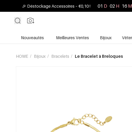
01
D
02
H
16
M
🎉 Déstockage Accessoires – €0,10 !
Nouveautés
Meilleures Ventes
Bijoux
Vête
HOME
/
Bijoux
/
Bracelets
/
Le Bracelet à Breloques