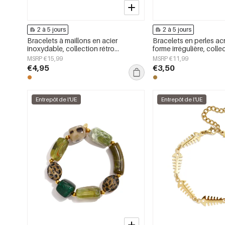
2 à 5 jours
2 à 5 jours
Bracelets à maillons en acier
Bracelets en perles ac
inoxydable, collection rétro
forme irrégulière, coll
classique pour femmes
Daily Simple, bijoux p
MSRP €15,99
MSRP €11,99
€4,95
€3,50
Entrepôt de l'UE
Entrepôt de l'UE