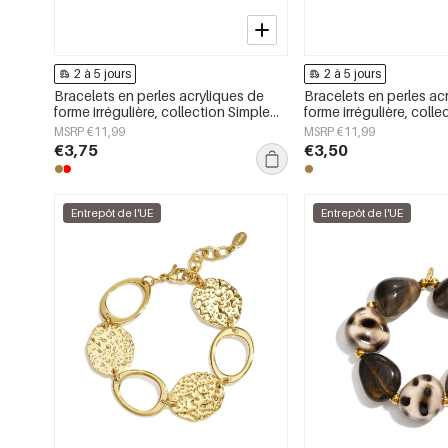
2 à 5 jours
2 à 5 jours
Bracelets en perles acryliques de
Bracelets en perles ac
forme irrégulière, collection Simple
forme irrégulière, coll
Daily Simple, bijoux pour femmes
Daily Simple, bijoux p
MSRP €11,99
MSRP €11,99
€3,75
€3,50
Entrepôt de l'UE
Entrepôt de l'UE