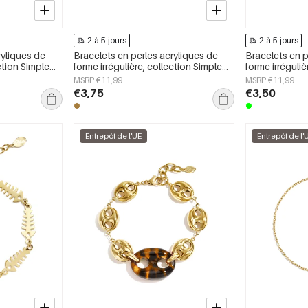
2 à 5 jours
2 à 5 jours
ryliques de
Bracelets en perles acryliques de
Bracelets en p
ection Simple
forme irrégulière, collection Simple
forme irréguliè
our femmes
Daily Simple, bijoux pour femmes
Daily Simple, 
MSRP €11,99
MSRP €11,99
€3,75
€3,50
Entrepôt de l'UE
Entrepôt de l'