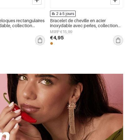
2 à 5 jours
reloques rectangulaires
Bracelet de cheville en acier
dable, collection
inoxydable avec perles, collection
imple, bijoux pour
Simple Daily Simple, bijoux pour
MSRP €15,99
femmes
€4,95