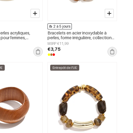
2 à 5 jours
erles acryliques,
Bracelets en acier inoxydable à
s pour femmes,
perles, forme irrégulière, collection
ly Simple
décontractée et simple pour femmes
MSRP €11,99
€3,75
UE
Entrepôt de l'UE