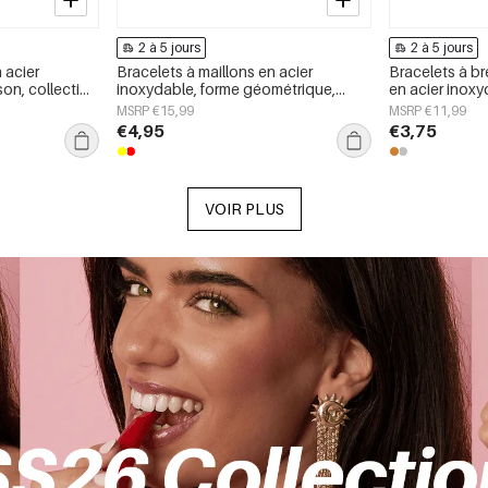
2 à 5 jours
2 à 5 jours
 acier
Bracelets à maillons en acier
Bracelets à b
son, collection
inoxydable, forme géométrique,
en acier inoxy
our femmes
collection Simple Daily Simple, bijoux
Simple Daily S
MSRP €15,99
MSRP €11,99
pour femmes
femmes
€4,95
€3,75
VOIR PLUS