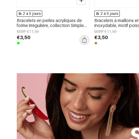
2 à 5 jours
2 à 5 jours
Bracelets en perles acryliques de
Bracelets à maillons en
forme irrégulière, collection Simple
inoxydable, motif pois
Daily Simple, bijoux pour femmes
Daily Simple, bijoux p
MSRP €11,99
MSRP €11,99
€3,50
€3,50