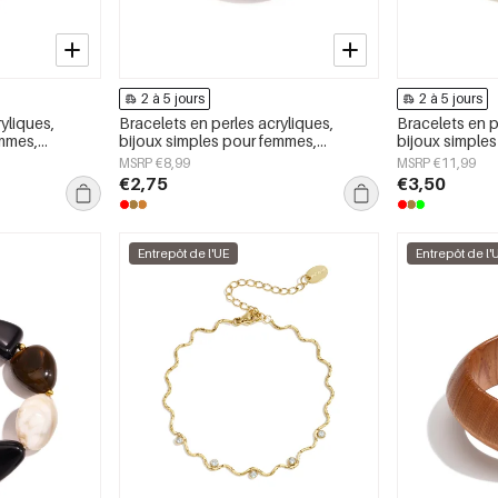
2 à 5 jours
2 à 5 jours
yliques,
Bracelets en perles acryliques,
Bracelets en p
emmes,
bijoux simples pour femmes,
bijoux simple
e
collection Daily Simple
collection Dai
MSRP €8,99
MSRP €11,99
€2,75
€3,50
Entrepôt de l'UE
Entrepôt de l'