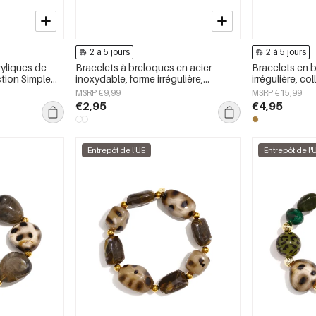
2 à 5 jours
2 à 5 jours
ryliques de
Bracelets à breloques en acier
Bracelets en 
ection Simple
inoxydable, forme irrégulière,
irrégulière, co
our femmes
collection Simple Daily Simple, bijoux
Simple, bijou
MSRP €9,99
MSRP €15,99
pour femmes
€2,95
€4,95
Entrepôt de l'UE
Entrepôt de l'