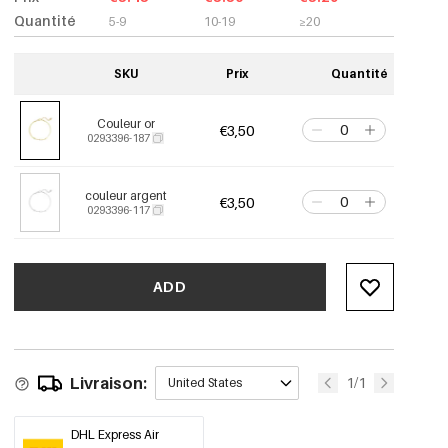
Quantité
5-9
10-19
≥20
SKU
Prix
Quantité
Couleur or
€3,50
0293396-187
couleur argent
€3,50
0293396-117
ADD
Livraison:
1/1
United States
DHL Express Air