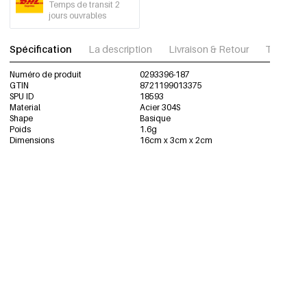
Temps de transit 2
jours ouvrables
Spécification
La description
Livraison & Retour
Télécharg
Numéro de produit
0293396-187
GTIN
8721199013375
SPU ID
18593
Material
Acier 304S
Shape
Basique
Poids
1.6g
Dimensions
16cm x 3cm x 2cm