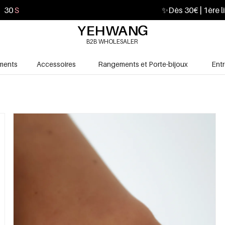
28
S
✨
Dès 30€ | 1ère l
B2B WHOLESALER
ments
Accessoires
Rangements et Porte-bijoux
Ent