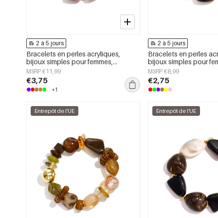
2 à 5 jours
2 à 5 jours
Bracelets en perles acryliques,
Bracelets en perles acr
bijoux simples pour femmes,
bijoux simples pour f
collection Daily Simple
collection Daily Simpl
MSRP €11,99
MSRP €8,99
€3,75
€2,75
+1
Entrepôt de l'UE
Entrepôt de l'UE