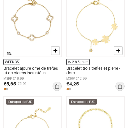
-5%
WEEK 35
2 à 5 jours
Bracelet ajouré orné de trèfles
Bracelet trois trèfles et pierre -
et de pierres incrustées.
doré
MSRP €19,99
MSRP €12,99
€5,65
€4,25
€5,95
Entrepôt de l'UE
Entrepôt de l'UE