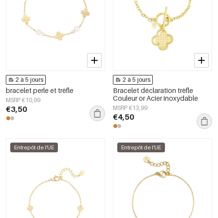
2 à 5 jours
2 à 5 jours
bracelet perle et trèfle
Bracelet déclaration trèfle
Couleur or Acier inoxydable
MSRP €10,99
€3,50
MSRP €13,99
€4,50
Entrepôt de l'UE
Entrepôt de l'UE