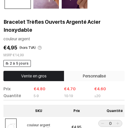
Bracelet Trèfles Ouverts Argenté Acier
Inoxydable
couleur argent
€4,95
(hors TVA)
MSRP €14,99
2 à 5 jours
Vente en gros
Personnalisé
Prix
€4.80
€4.70
€4.60
Quantité
5-9
10-19
≥20
SKU
Prix
Quantité
couleur argent
€4,95