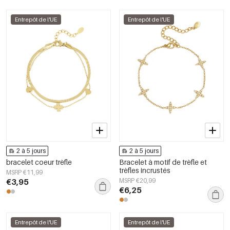
Entrepôt de l'UE
Entrepôt de l'UE
2 à 5 jours
2 à 5 jours
bracelet coeur trèfle
Bracelet à motif de trèfle et
trèfles incrustés
MSRP €11,99
€3,95
MSRP €20,99
€6,25
Entrepôt de l'UE
Entrepôt de l'UE