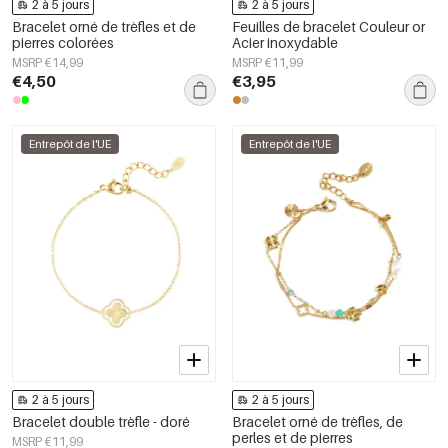
2 à 5 jours
2 à 5 jours
Bracelet orné de trèfles et de
Feuilles de bracelet Couleur or
pierres colorées
Acier inoxydable
MSRP €14,99
MSRP €11,99
€4,50
€3,95
Entrepôt de l'UE
Entrepôt de l'UE
2 à 5 jours
2 à 5 jours
Bracelet double trèfle - doré
Bracelet orné de trèfles, de
perles et de pierres
MSRP €11,99