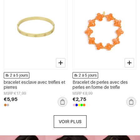
2 à 5 jours
2 à 5 jours
bracelet esclave avec trèfles et
Bracelet de perles avec des
pierres
perles en forme de trèfle
MSRP €17,99
MSRP €8,99
€5,95
€2,75
VOIR PLUS