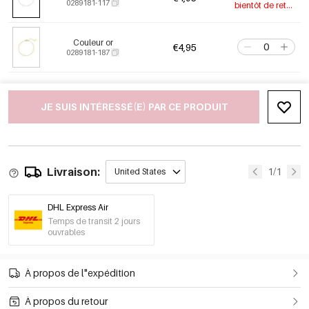
0289181-117
bientôt de retour
Couleur or
€4,95
0289181-187
JE SUIS INTÉRESSÉ(E) PAR CE PRODUIT
Livraison:
1/1
United States
DHL Express Air
Temps de transit 2 jours
ouvrables
À propos de l"expédition
À propos du retour