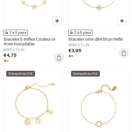
2 à 5 jours
2 à 5 jours
Bracelet 5 trèfles Couleur or
Bracelet orné d&#39;un trèfle
Acier inoxydable
MSRP €12,99
MSRP €14,99
€3,95
€4,75
Entrepôt de l'UE
Entrepôt de l'UE