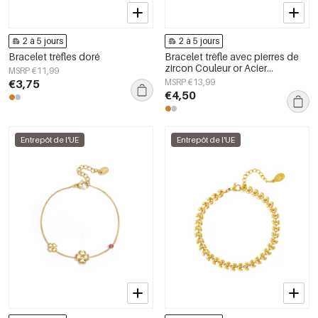
2 à 5 jours
2 à 5 jours
Bracelet trèfles doré
Bracelet trèfle avec pierres de
zircon Couleur or Acier
MSRP €11,99
inoxydable
€3,75
MSRP €13,99
€4,50
Entrepôt de l'UE
Entrepôt de l'UE