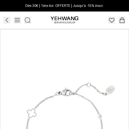
Dès 30€ | 1ère livr. OFFERTE | Jusqu'à -15% inscr.
B2B WHOLESALER