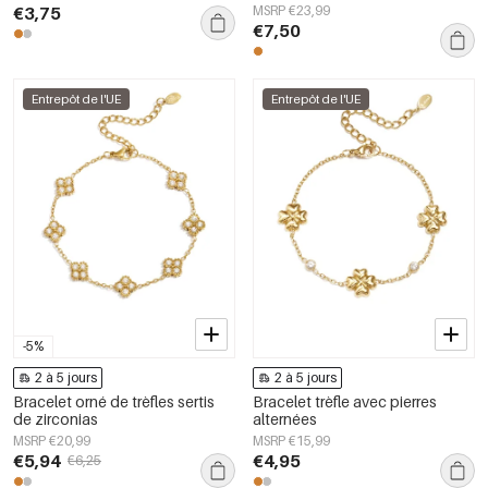
€3,75
MSRP €23,99
€7,50
Entrepôt de l'UE
Entrepôt de l'UE
-5%
2 à 5 jours
2 à 5 jours
Bracelet orné de trèfles sertis
Bracelet trèfle avec pierres
de zirconias
alternées
MSRP €20,99
MSRP €15,99
€5,94
€4,95
€6,25