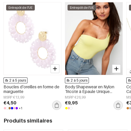
Entrepôt de l'UE
Entrepôt de l'UE
-
2 à 5 jours
2 à 5 jours
Boucles d’oreilles en forme de
Body Shapewear en Nylon
Co
marguerite
Tricoté à Épaule Unique
Ca
Printemps/Été Couleur Unie
Bi
MSRP €13,99
MSRP €26,99
MS
€4,50
€9,95
€
+1
Produits similaires