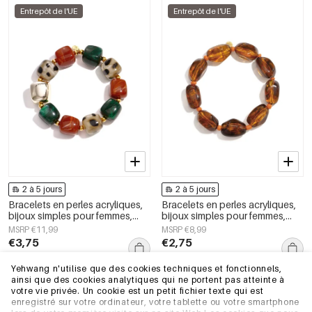
Entrepôt de l'UE
Entrepôt de l'UE
2 à 5 jours
2 à 5 jours
Bracelets en perles acryliques,
Bracelets en perles acryliques,
bijoux simples pour femmes,
bijoux simples pour femmes,
collection Daily Simple
collection Daily Simple
MSRP €11,99
MSRP €8,99
€3,75
€2,75
+1
Yehwang n'utilise que des cookies techniques et fonctionnels,
ainsi que des cookies analytiques qui ne portent pas atteinte à
Entrepôt de l'UE
Entrepôt de l'UE
votre vie privée. Un cookie est un petit fichier texte qui est
enregistré sur votre ordinateur, votre tablette ou votre smartphone