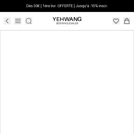
Dès 30€ | 1ère livr. OFFERTE | Jusqu'à -15% inscr.
B2B WHOLESALER