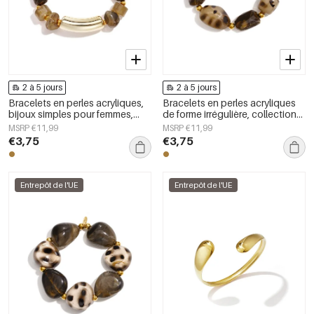
2 à 5 jours
2 à 5 jours
Bracelets en perles acryliques,
Bracelets en perles acryliques
bijoux simples pour femmes,
de forme irrégulière, collection
collection Daily Simple
Simple Daily Simple, bijoux pour
MSRP €11,99
MSRP €11,99
femmes
€3,75
€3,75
Entrepôt de l'UE
Entrepôt de l'UE