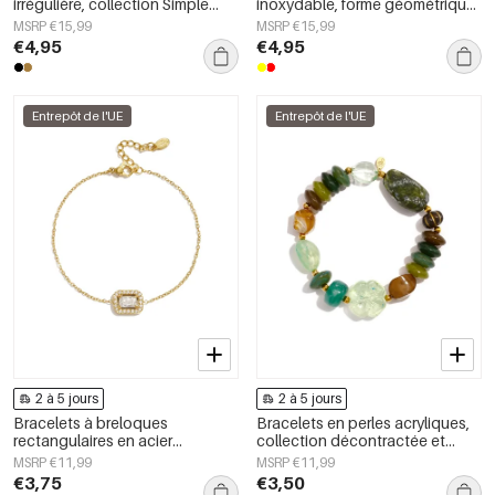
irrégulière, collection Simple
inoxydable, forme géométrique,
Daily Simple, bijoux pour
collection Simple Daily Simple,
MSRP €15,99
MSRP €15,99
femmes
bijoux pour femmes
€4,95
€4,95
Entrepôt de l'UE
Entrepôt de l'UE
2 à 5 jours
2 à 5 jours
Bracelets à breloques
Bracelets en perles acryliques,
rectangulaires en acier
collection décontractée et
inoxydable, collection Simple
simple pour femmes
MSRP €11,99
MSRP €11,99
Daily Simple, bijoux pour
€3,75
€3,50
femmes