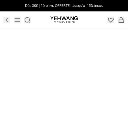
Dès 30€ | 1ère livr. OFFERTE | Jusqu'à -15% inscr.
B2B WHOLESALER