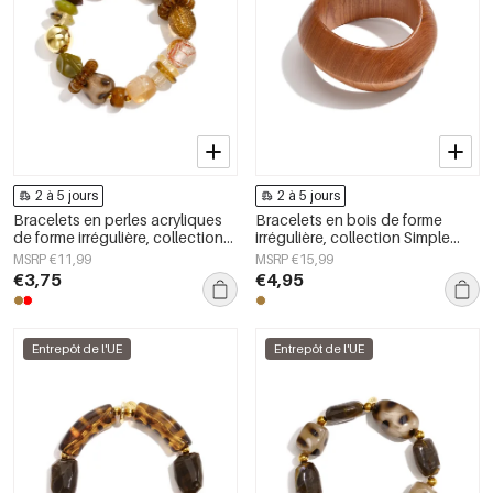
2 à 5 jours
2 à 5 jours
Bracelets en perles acryliques
Bracelets en bois de forme
de forme irrégulière, collection
irrégulière, collection Simple
Simple Daily Simple, bijoux pour
Daily Simple, bijoux pour
MSRP €11,99
MSRP €15,99
femmes
femmes
€3,75
€4,95
Entrepôt de l'UE
Entrepôt de l'UE