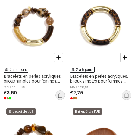
2 à 5 jours
2 à 5 jours
Bracelets en perles acryliques,
Bracelets en perles acryliques,
bijoux simples pour femmes,
bijoux simples pour femmes,
collection Daily Simple
collection Daily Simple
MSRP €11,99
MSRP €8,99
€3,50
€2,75
Entrepôt de l'UE
Entrepôt de l'UE