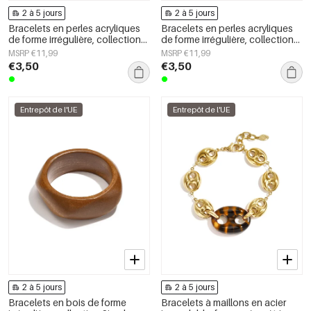
2 à 5 jours
2 à 5 jours
Bracelets en perles acryliques
Bracelets en perles acryliques
de forme irrégulière, collection
de forme irrégulière, collection
Simple Daily Simple, bijoux pour
Simple Daily Simple, bijoux pour
MSRP €11,99
MSRP €11,99
femmes
femmes
€3,50
€3,50
Entrepôt de l'UE
Entrepôt de l'UE
2 à 5 jours
2 à 5 jours
Bracelets en bois de forme
Bracelets à maillons en acier