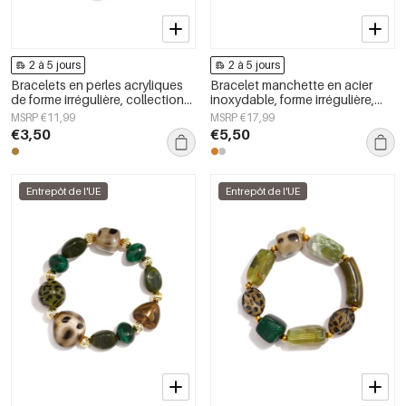
2 à 5 jours
2 à 5 jours
Bracelets en perles acryliques
Bracelet manchette en acier
de forme irrégulière, collection
inoxydable, forme irrégulière,
Simple Daily Simple, bijoux pour
collection Simple Daily Simple,
MSRP €11,99
MSRP €17,99
femmes
bijoux pour femmes
€3,50
€5,50
Entrepôt de l'UE
Entrepôt de l'UE