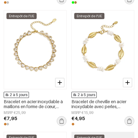
Entrepôt de l'UE
Entrepôt de l'UE
2 à 5 jours
2 à 5 jours
Bracelet en acier inoxydable à
Bracelet de cheville en acier
maillons en forme de cœur,
inoxydable avec perles,
collection Daily Simple, bijoux
collection Simple Daily Simple,
MSRP €25,99
MSRP €15,99
pour femmes
bijoux pour femmes
€7,95
€4,95
Entrepôt de l'UE
Entrepôt de l'UE