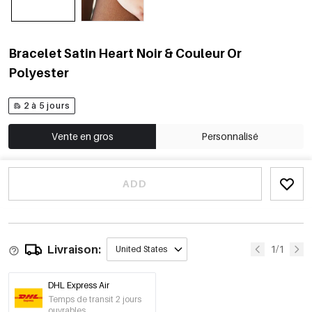
Bracelet Satin Heart Noir & Couleur Or
Polyester
2 à 5 jours
Vente en gros
Personnalisé
ADD
Livraison:
1/1
United States
DHL Express Air
Temps de transit 2 jours
ouvrables