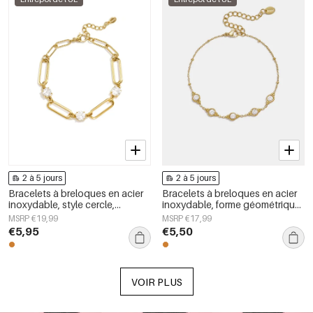
2 à 5 jours
2 à 5 jours
Bracelets à breloques en acier
Bracelets à breloques en acier
inoxydable, style cercle,
inoxydable, forme géométrique,
collection Daily Simple, bijoux
collection Simple Daily Simple,
MSRP €19,99
MSRP €17,99
pour femmes
bijoux pour femmes
€5,95
€5,50
VOIR PLUS