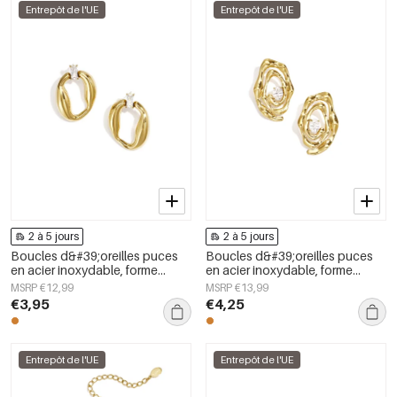
Entrepôt de l'UE
Entrepôt de l'UE
2 à 5 jours
2 à 5 jours
Boucles d&#39;oreilles puces
Boucles d&#39;oreilles puces
en acier inoxydable, forme
en acier inoxydable, forme
irrégulière, collection Simple
irrégulière, collection Simple
MSRP €12,99
MSRP €13,99
Daily Simple, bijoux pour
Daily Simple, bijoux pour
€3,95
€4,25
femmes
femmes
Entrepôt de l'UE
Entrepôt de l'UE