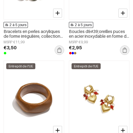
2 à 5 jours
2 à 5 jours
Bracelets en perles acryliques
Boucles d&#39;oreilles puces
de forme irrégulière, collection
en acier inoxydable en forme de
Simple Daily Simple, bijoux pour
cœur, collection Daily Simple,
MSRP €11,99
MSRP €9,99
femmes
bijoux pour femmes
€3,50
€2,95
Entrepôt de l'UE
Entrepôt de l'UE