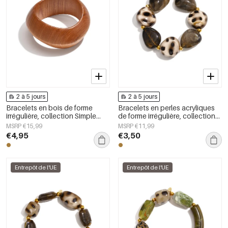
2 à 5 jours
2 à 5 jours
Bracelets en bois de forme
Bracelets en perles acryliques
irrégulière, collection Simple
de forme irrégulière, collection
Daily Simple, bijoux pour
Simple Daily Simple, bijoux pour
MSRP €15,99
MSRP €11,99
femmes
femmes
€4,95
€3,50
Entrepôt de l'UE
Entrepôt de l'UE