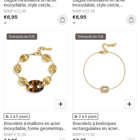
inoxydable, style cercle,
inoxydable, style cercle,
collection Daily Simple, bijoux
collection Daily Simple, bijoux
MSRP €22,99
MSRP €22,99
pour femmes
pour femmes
€6,95
€6,95
Entrepôt de l'UE
Entrepôt de l'UE
2 à 5 jours
2 à 5 jours
Bracelets à maillons en acier
Bracelets à breloques
inoxydable, forme géométrique,
rectangulaires en acier
collection Simple Daily Simple,
inoxydable, collection Simple
MSRP €15,99
MSRP €11,99
bijoux pour femmes
Daily Simple, bijoux pour