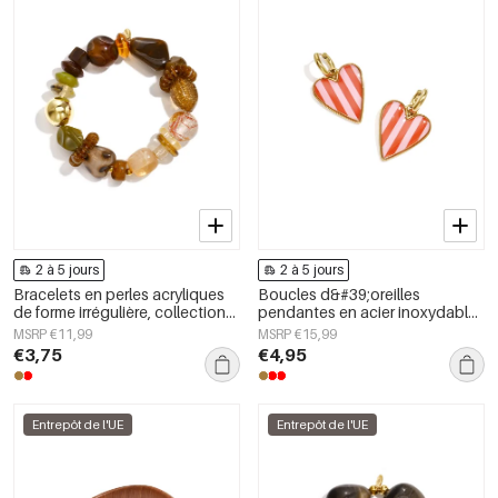
2 à 5 jours
2 à 5 jours
Bracelets en perles acryliques
Boucles d&#39;oreilles
de forme irrégulière, collection
pendantes en acier inoxydable
Simple Daily Simple, bijoux pour
en forme de cœur, collection
MSRP €11,99
MSRP €15,99
femmes
Daily Simple, bijoux pour
€3,75
€4,95
femmes
Entrepôt de l'UE
Entrepôt de l'UE