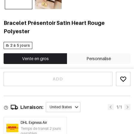
Bracelet Présentoir Satin Heart Rouge
Polyester
2 à 5 jours
Vente en gros
Personnalisé
ADD
Livraison:
1/1
United States
DHL Express Air
Temps de transit 2 jours
ouvrables