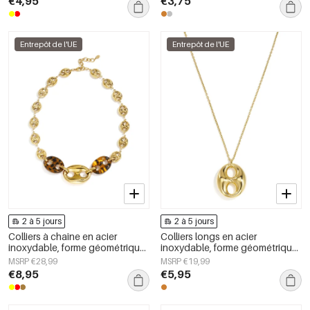
€4,95
€3,75
femmes
Entrepôt de l'UE
Entrepôt de l'UE
2 à 5 jours
2 à 5 jours
Colliers à chaîne en acier
Colliers longs en acier
inoxydable, forme géométrique,
inoxydable, forme géométrique,
collection simple pour le
collection simple pour le
MSRP €28,99
MSRP €19,99
quotidien, bijoux pour femmes
quotidien, bijoux pour femmes
€8,95
€5,95