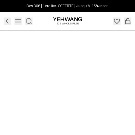
Dès 30€ | 1ère livr. OFFERTE | Jusqu'à -15% inscr.
B2B WHOLESALER