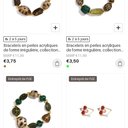
2 à 5 jours
2 à 5 jours
Bracelets en perles acryliques
Bracelets en perles acryliques
de forme irrégulière, collection
de forme irrégulière, collection
Simple Daily Simple, bijoux pour
Simple Daily Simple, bijoux pour
MSRP €11,99
MSRP €11,99
femmes
femmes
€3,75
€3,50
Entrepôt de l'UE
Entrepôt de l'UE