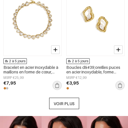
2 à 5 jours
2 à 5 jours
Bracelet en acier inoxydable à
Boucles d&#39;oreilles puces
maillons en forme de cœur,
en acier inoxydable, forme
collection Daily Simple, bijoux
géométrique, collection simple
MSRP €25,99
MSRP €12,99
pour femmes
pour le quotidien, bijoux pour
€7,95
€3,95
femmes
VOIR PLUS