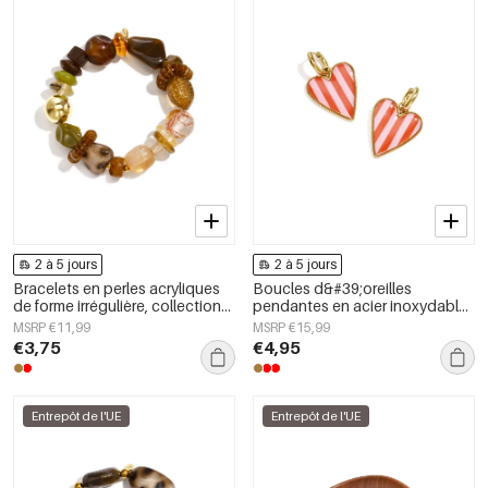
2 à 5 jours
2 à 5 jours
Bracelets en perles acryliques
Boucles d&#39;oreilles
de forme irrégulière, collection
pendantes en acier inoxydable
Simple Daily Simple, bijoux pour
en forme de cœur, collection
MSRP €11,99
MSRP €15,99
femmes
Daily Simple, bijoux pour
€3,75
€4,95
femmes
Entrepôt de l'UE
Entrepôt de l'UE