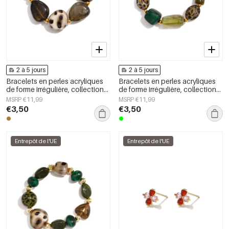
2 à 5 jours
2 à 5 jours
Bracelets en perles acryliques
Bracelets en perles acryliques
de forme irrégulière, collection
de forme irrégulière, collection
Simple Daily Simple, bijoux pour
Simple Daily Simple, bijoux pour
MSRP €11,99
MSRP €11,99
femmes
femmes
€3,50
€3,50
Entrepôt de l'UE
Entrepôt de l'UE