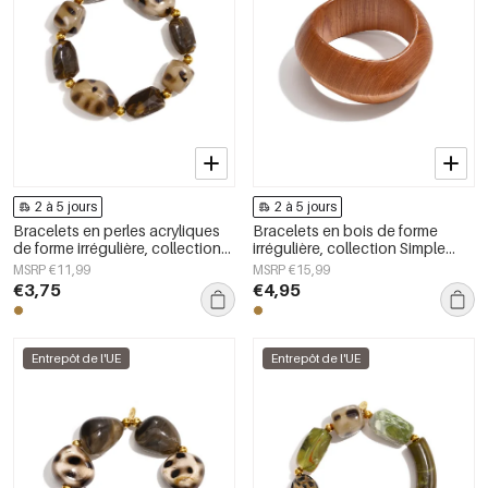
2 à 5 jours
2 à 5 jours
Bracelets en perles acryliques
Bracelets en bois de forme
de forme irrégulière, collection
irrégulière, collection Simple
Simple Daily Simple, bijoux pour
Daily Simple, bijoux pour
MSRP €11,99
MSRP €15,99
femmes
femmes
€3,75
€4,95
Entrepôt de l'UE
Entrepôt de l'UE