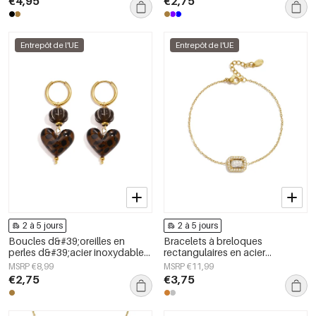
€4,95
€2,75
Entrepôt de l'UE
Entrepôt de l'UE
2 à 5 jours
2 à 5 jours
Boucles d&#39;oreilles en
Bracelets à breloques
perles d&#39;acier inoxydable
rectangulaires en acier
en forme de cœur, collection
inoxydable, collection Simple
MSRP €8,99
MSRP €11,99
Daily Simple, bijoux pour
Daily Simple, bijoux pour
€2,75
€3,75
femmes
femmes