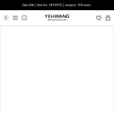
Dès 30€ | 1ère livr. OFFERTE | Jusqu'à -15% inscr.
B2B WHOLESALER