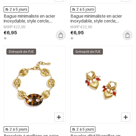
2 à 5 jours
2 à 5 jours
Bague minimaliste en acier
Bague minimaliste en acier
inoxydable, style cercle,
inoxydable, style cercle,
collection Daily Simple, bijoux
collection Daily Simple, bijoux
MSRP €22,99
MSRP €22,99
pour femmes
pour femmes
€6,95
€6,95
Entrepôt de l'UE
Entrepôt de l'UE
2 à 5 jours
2 à 5 jours
Bracelets à maillons en acier
Boucles d&#39;oreilles en