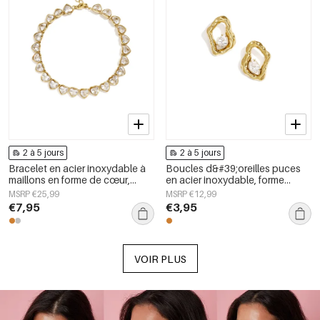
2 à 5 jours
2 à 5 jours
Bracelet en acier inoxydable à
Boucles d&#39;oreilles puces
maillons en forme de cœur,
en acier inoxydable, forme
collection Daily Simple, bijoux
géométrique, collection simple
MSRP €25,99
MSRP €12,99
pour femmes
pour le quotidien, bijoux pour
€7,95
€3,95
femmes
VOIR PLUS