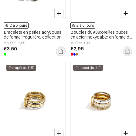
2 à 5 jours
2 à 5 jours
Bracelets en perles acryliques
Boucles d&#39;oreilles puces
de forme irrégulière, collection
en acier inoxydable en forme de
Simple Daily Simple, bijoux pour
cœur, collection Daily Simple,
MSRP €11,99
MSRP €9,99
femmes
bijoux pour femmes
€3,50
€2,95
Entrepôt de l'UE
Entrepôt de l'UE