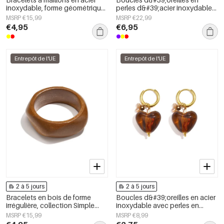
inoxydable, forme géométrique,
perles d&#39;acier inoxydable
collection Simple Daily Simple,
en forme de cœur, collection
MSRP €15,99
MSRP €22,99
bijoux pour femmes
Daily Simple, bijoux pour
€4,95
€6,95
femmes
Entrepôt de l'UE
Entrepôt de l'UE
2 à 5 jours
2 à 5 jours
Bracelets en bois de forme
Boucles d&#39;oreilles en acier
irrégulière, collection Simple
inoxydable avec perles en
Daily Simple, bijoux pour
forme de cœur, collection Daily
MSRP €15,99
MSRP €8,99
femmes
Simple, bijoux pour femmes