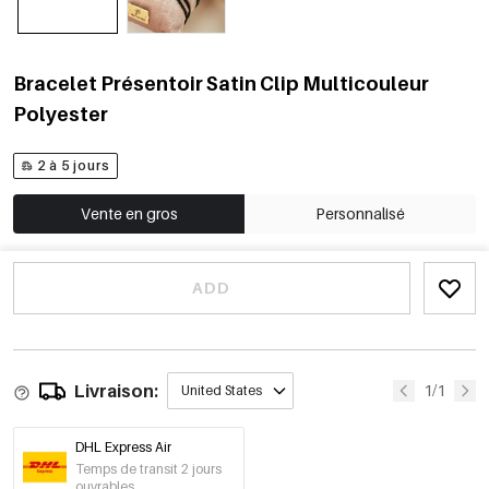
Bracelet Présentoir Satin Clip Multicouleur
Polyester
2 à 5 jours
Vente en gros
Personnalisé
ADD
Livraison:
1/1
United States
DHL Express Air
Temps de transit 2 jours
ouvrables