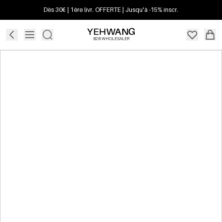
Dès 30€ | 1ère livr. OFFERTE | Jusqu'à -15% inscr.
B2B WHOLESALER