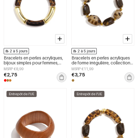
2 à 5 jours
2 à 5 jours
Bracelets en perles acryliques,
Bracelets en perles acryliques
bijoux simples pour femmes,
de forme irrégulière, collection
collection Daily Simple
Simple Daily Simple, bijoux pour
MSRP €8,99
MSRP €11,99
femmes
€2,75
€3,75
Entrepôt de l'UE
Entrepôt de l'UE