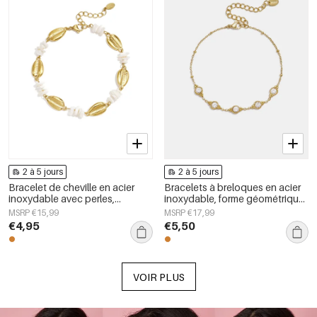
2 à 5 jours
2 à 5 jours
Bracelet de cheville en acier
Bracelets à breloques en acier
inoxydable avec perles,
inoxydable, forme géométrique,
collection Simple Daily Simple,
collection Simple Daily Simple,
MSRP €15,99
MSRP €17,99
bijoux pour femmes
bijoux pour femmes
€4,95
€5,50
VOIR PLUS