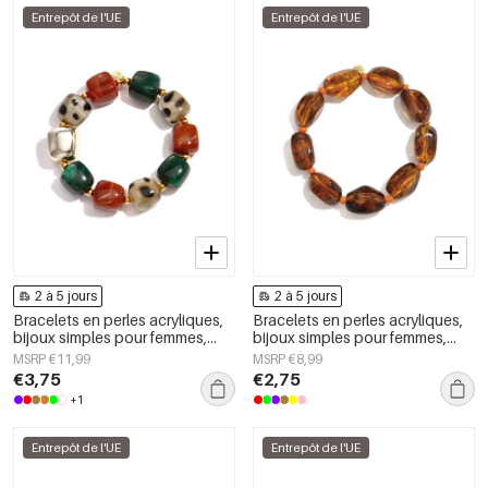
Entrepôt de l'UE
Entrepôt de l'UE
2 à 5 jours
2 à 5 jours
Bracelets en perles acryliques,
Bracelets en perles acryliques,
bijoux simples pour femmes,
bijoux simples pour femmes,
collection Daily Simple
collection Daily Simple
MSRP €11,99
MSRP €8,99
€3,75
€2,75
+1
Entrepôt de l'UE
Entrepôt de l'UE