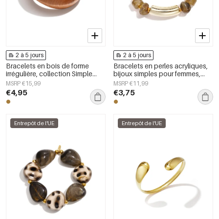
2 à 5 jours
2 à 5 jours
Bracelets en bois de forme
Bracelets en perles acryliques,
irrégulière, collection Simple
bijoux simples pour femmes,
Daily Simple, bijoux pour
collection Daily Simple
MSRP €15,99
MSRP €11,99
femmes
€4,95
€3,75
Entrepôt de l'UE
Entrepôt de l'UE