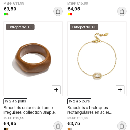
simple pour femmes
collection Simple Daily Simple,
MSRP €11,99
MSRP €15,99
bijoux pour femmes
€3,50
€4,95
Entrepôt de l'UE
Entrepôt de l'UE
2 à 5 jours
2 à 5 jours
Bracelets en bois de forme
Bracelets à breloques
irrégulière, collection Simple
rectangulaires en acier
Daily Simple, bijoux pour
inoxydable, collection Simple
MSRP €15,99
MSRP €11,99
femmes
Daily Simple, bijoux pour
€4,95
€3,75
femmes