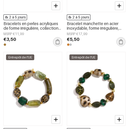
2 à 5 jours
2 à 5 jours
Bracelets en perles acryliques
Bracelet manchette en acier
de forme irrégulière, collection
inoxydable, forme irrégulière,
Simple Daily Simple, bijoux pour
collection Simple Daily Simple,
MSRP €11,99
MSRP €17,99
femmes
bijoux pour femmes
€3,50
€5,50
Entrepôt de l'UE
Entrepôt de l'UE