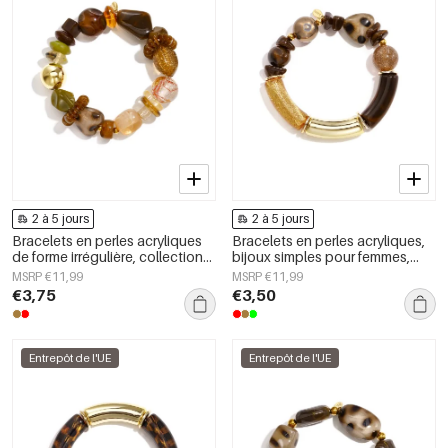
2 à 5 jours
2 à 5 jours
Bracelets en perles acryliques
Bracelets en perles acryliques,
de forme irrégulière, collection
bijoux simples pour femmes,
Simple Daily Simple, bijoux pour
collection Daily Simple
MSRP €11,99
MSRP €11,99
femmes
€3,75
€3,50
Entrepôt de l'UE
Entrepôt de l'UE