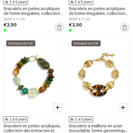
2 à 5 jours
2 à 5 jours
Bracelets en perles acryliques
Bracelets en perles acryliques
de forme irrégulière, collection
de forme irrégulière, collection
Simple Daily Simple, bijoux pour
Simple Daily Simple, bijoux pour
MSRP €11,99
MSRP €11,99
femmes
femmes
€3,50
€3,50
Entrepôt de l'UE
Entrepôt de l'UE
2 à 5 jours
2 à 5 jours
Bracelets en perles acryliques,
Bracelets à maillons en acier
collection décontractée et
inoxydable, forme géométrique,