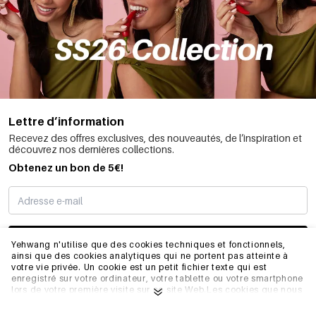
Lettre d’information
Recevez des offres exclusives, des nouveautés, de l’inspiration et
découvrez nos dernières collections.
Obtenez un bon de 5€!
JE M’INSCRIS
Yehwang n'utilise que des cookies techniques et fonctionnels,
ainsi que des cookies analytiques qui ne portent pas atteinte à
votre vie privée. Un cookie est un petit fichier texte qui est
enregistré sur votre ordinateur, votre tablette ou votre smartphone
INFORMATIONS
lors de votre première visite sur ce site Web.Les cookies que nous
utilisons sont nécessaires au fonctionnement technique du site
web et à votre facilité d'utilisation. Ils permettent au site web de