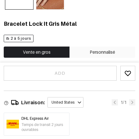
Bracelet Lock It Gris Métal
2 à 5 jours
Vente en gros
Personnalisé
ADD
Livraison:
1/1
United States
DHL Express Air
Temps de transit 2 jours
ouvrables