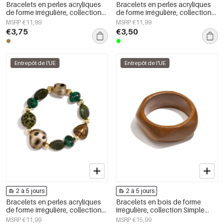
Bracelets en perles acryliques
Bracelets en perles acryliques
de forme irrégulière, collection
de forme irrégulière, collection
Simple Daily Simple, bijoux pour
Simple Daily Simple, bijoux pour
MSRP €11,99
MSRP €11,99
femmes
femmes
€3,75
€3,50
Entrepôt de l'UE
Entrepôt de l'UE
2 à 5 jours
2 à 5 jours
Bracelets en perles acryliques
Bracelets en bois de forme
de forme irrégulière, collection
irrégulière, collection Simple
Simple Daily Simple, bijoux pour
Daily Simple, bijoux pour
MSRP €11,99
MSRP €15,99