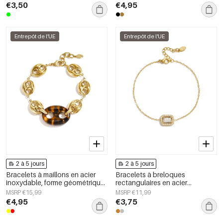
femmes
femmes
€3,50
€4,95
Entrepôt de l'UE
Entrepôt de l'UE
2 à 5 jours
2 à 5 jours
Bracelets à maillons en acier
Bracelets à breloques
inoxydable, forme géométrique,
rectangulaires en acier
collection Simple Daily Simple,
inoxydable, collection Simple
MSRP €15,99
MSRP €11,99
bijoux pour femmes
Daily Simple, bijoux pour
€4,95
€3,75
femmes