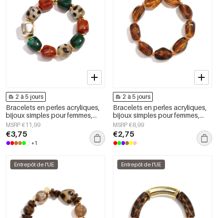
2 à 5 jours
2 à 5 jours
Bracelets en perles acryliques,
Bracelets en perles acryliques,
bijoux simples pour femmes,
bijoux simples pour femmes,
collection Daily Simple
collection Daily Simple
MSRP €11,99
MSRP €8,99
€3,75
€2,75
+1
Entrepôt de l'UE
Entrepôt de l'UE