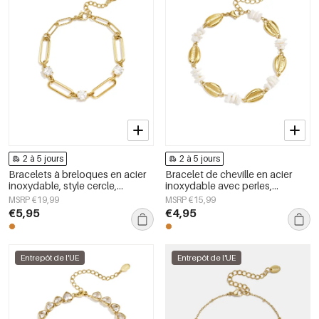
2 à 5 jours
2 à 5 jours
Bracelets à breloques en acier
Bracelet de cheville en acier
inoxydable, style cercle,
inoxydable avec perles,
collection Daily Simple, bijoux
collection Simple Daily Simple,
MSRP €19,99
MSRP €15,99
pour femmes
bijoux pour femmes
€5,95
€4,95
Entrepôt de l'UE
Entrepôt de l'UE