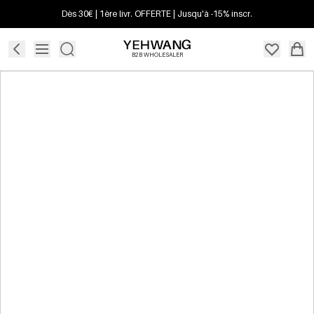
Dès 30€ | 1ère livr. OFFERTE | Jusqu'à -15% inscr.
B2B WHOLESALER