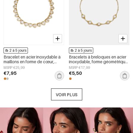
2 à 5 jours
2 à 5 jours
Bracelet en acier inoxydable à
Bracelets à breloques en acier
maillons en forme de cœur,
inoxydable, forme géométrique,
collection Daily Simple, bijoux
collection Simple Daily Simple,
MSRP €25,99
MSRP €17,99
pour femmes
bijoux pour femmes
€7,95
€5,50
VOIR PLUS