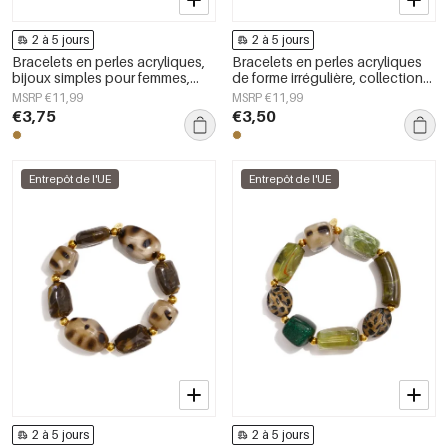
2 à 5 jours
2 à 5 jours
Bracelets en perles acryliques,
Bracelets en perles acryliques
bijoux simples pour femmes,
de forme irrégulière, collection
collection Daily Simple
Simple Daily Simple, bijoux pour
MSRP €11,99
MSRP €11,99
femmes
€3,75
€3,50
Entrepôt de l'UE
Entrepôt de l'UE
2 à 5 jours
2 à 5 jours