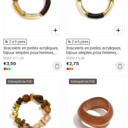
2 à 5 jours
2 à 5 jours
Bracelets en perles acryliques,
Bracelets en perles acryliques,
bijoux simples pour femmes,
bijoux simples pour femmes,
collection Daily Simple
collection Daily Simple
MSRP €11,99
MSRP €8,99
€3,50
€2,75
Entrepôt de l'UE
Entrepôt de l'UE