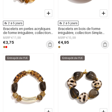
2 à 5 jours
2 à 5 jours
Bracelets en perles acryliques
Bracelets en bois de forme
de forme irrégulière, collection
irrégulière, collection Simple
Simple Daily Simple, bijoux pour
Daily Simple, bijoux pour
MSRP €11,99
MSRP €15,99
femmes
femmes
€3,75
€4,95
Entrepôt de l'UE
Entrepôt de l'UE