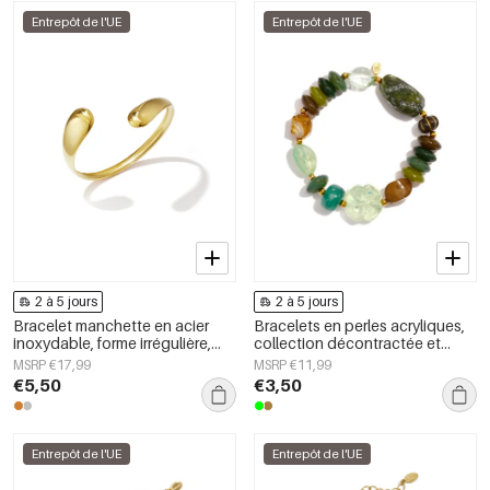
Entrepôt de l'UE
Entrepôt de l'UE
2 à 5 jours
2 à 5 jours
Bracelet manchette en acier
Bracelets en perles acryliques,
inoxydable, forme irrégulière,
collection décontractée et
collection Simple Daily Simple,
simple pour femmes
MSRP €17,99
MSRP €11,99
bijoux pour femmes
€5,50
€3,50
Entrepôt de l'UE
Entrepôt de l'UE