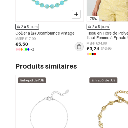
-75%
2 à 5 jours
2 à 5 jours
Collier à l&#39;ambiance vintage
Tissu en Fibre de Poly
Haut Femme à Épaule 
MSRP €17,99
Imprimé Floral Élégant
€5,50
MSRP €34,99
€3,24
€12,95
+2
Produits similaires
Entrepôt de l'UE
Entrepôt de l'UE