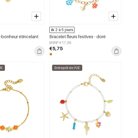
2 à 5 jours
e-bonheur étincelant
Bracelet fleurs festives - doré
MSRP €17,99
€5,75
UE
Entrepôt de l'UE