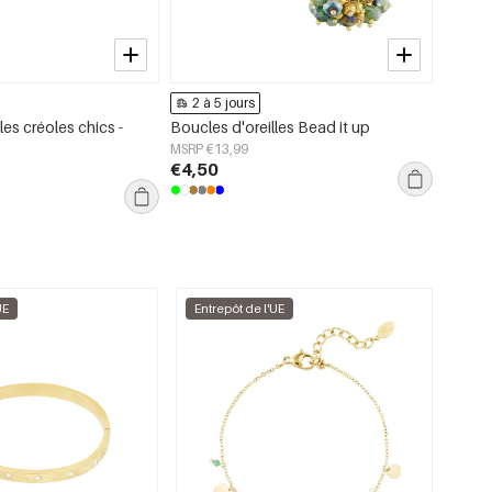
2 à 5 jours
2 à 
les créoles chics -
Boucles d'oreilles Bead it up
Collier
inoxyda
MSRP €13,99
collect
€4,50
MSRP €
pour 
€3,95
UE
Entrepôt de l'UE