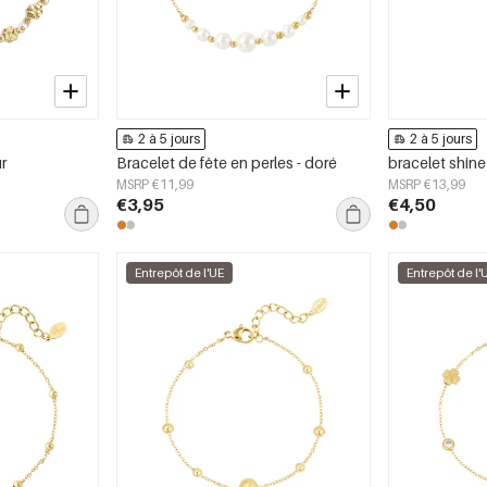
2 à 5 jours
2 à 5 jours
r
Bracelet de fête en perles - doré
bracelet shine
MSRP €11,99
MSRP €13,99
€3,95
€4,50
Entrepôt de l'UE
Entrepôt de l'