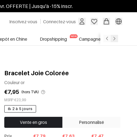
ivr. OFFERTE | Jusqu'à -15% inscr.
Inscrivez-vous
Connectez-vous
repôt en Chine
Dropshipping
Campagnes
Soldes
Bracelet Joie Colorée
Couleur or
€7,95
(hors TVA)
MSRP €23,99
2 à 5 jours
Vente en gros
Personnalisé
Prix
€7.79
€7.63
€7.47