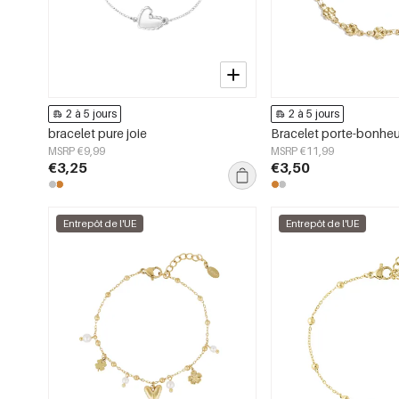
2 à 5 jours
2 à 5 jours
bracelet pure joie
Bracelet porte-bonheu
MSRP €9,99
MSRP €11,99
€3,25
€3,50
Entrepôt de l'UE
Entrepôt de l'UE