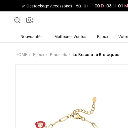
00
D
03
H
01
M
🎉 Déstockage Accessoires – €0,10 !
Nouveautés
Meilleures Ventes
Bijoux
Vête
HOME
/
Bijoux
/
Bracelets
/
Le Bracelet à Breloques