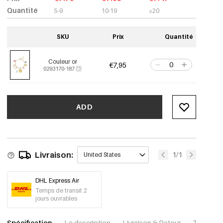
Quantité
5-9
10-19
≥20
SKU
Prix
Quantité
Couleur or
€7,95
0293170-187
ADD
Livraison:
1/1
United States
DHL Express Air
Temps de transit 2
jours ouvrables
Spécification
La description
Livraison & Retour
Télécharg