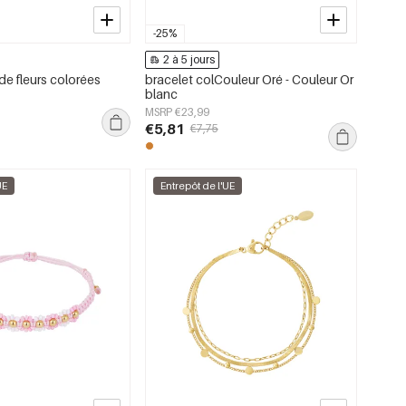
-25%
2 à 5 jours
de fleurs colorées
bracelet colCouleur Oré - Couleur Or
blanc
MSRP €23,99
€5,81
€7,75
UE
Entrepôt de l'UE