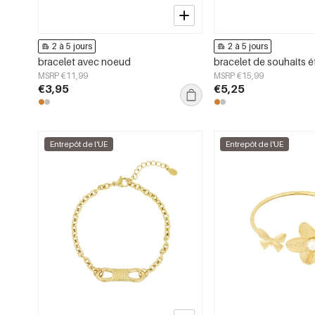
2 à 5 jours
2 à 5 jours
bracelet avec noeud
bracelet de souhaits é
MSRP €11,99
MSRP €15,99
€3,95
€5,25
Entrepôt de l'UE
Entrepôt de l'UE