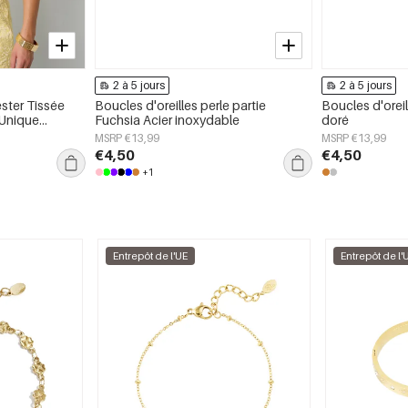
2 à 5 jours
2 à 5 jours
ester Tissée
Boucles d'oreilles perle partie
Boucles d'oreil
Unique
Fuchsia Acier inoxydable
doré
MSRP €13,99
MSRP €13,99
€4,50
€4,50
+1
Entrepôt de l'UE
Entrepôt de l'