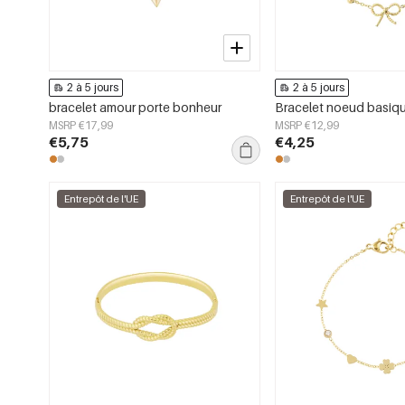
2 à 5 jours
2 à 5 jours
bracelet amour porte bonheur
Bracelet noeud basiqu
MSRP €17,99
MSRP €12,99
€5,75
€4,25
Entrepôt de l'UE
Entrepôt de l'UE