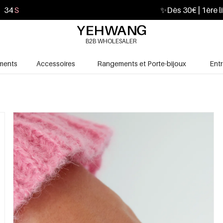
32
S
✨
Dès 30€ | 1ère l
B2B WHOLESALER
ments
Accessoires
Rangements et Porte-bijoux
Ent