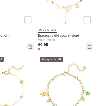
2 à 5 jours
 bright
Bracelet d'été coloré - doré
MSRP €20,99
€6,95
UE
Entrepôt de l'UE