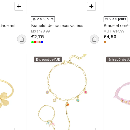
2 à 5 jours
2 à 5 jours
tincelant
Bracelet de couleurs variées
Bracelet orné 
MSRP €8,99
MSRP €14,99
€2,75
€4,50
Entrepôt de l'UE
Entrepôt de l'