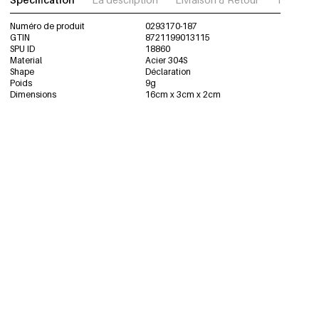
Numéro de produit
0293170-187
GTIN
8721199013115
SPU ID
18860
Material
Acier 304S
Shape
Déclaration
Poids
9g
Dimensions
16cm x 3cm x 2cm