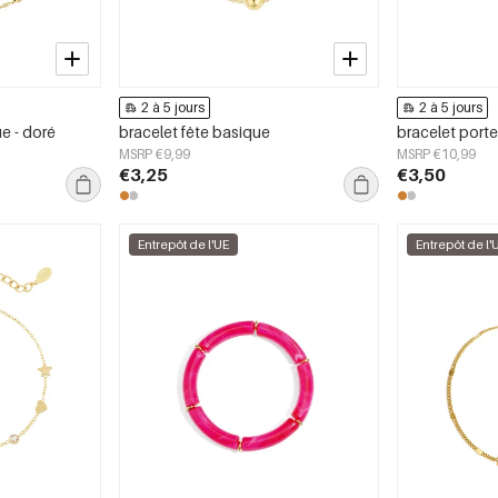
2 à 5 jours
2 à 5 jours
e - doré
bracelet fête basique
bracelet port
MSRP €9,99
MSRP €10,99
€3,25
€3,50
Entrepôt de l'UE
Entrepôt de l'