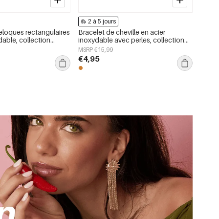
2 à 5 jours
reloques rectangulaires
Bracelet de cheville en acier
dable, collection
inoxydable avec perles, collection
imple, bijoux pour
Simple Daily Simple, bijoux pour
MSRP €15,99
femmes
€4,95