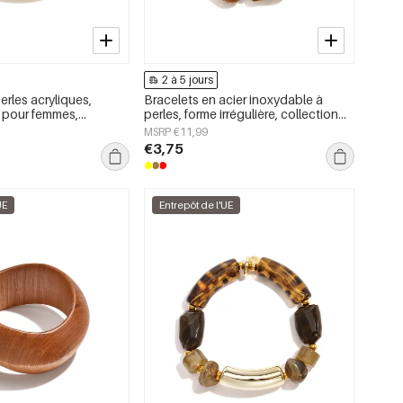
2 à 5 jours
erles acryliques,
Bracelets en acier inoxydable à
s pour femmes,
perles, forme irrégulière, collection
ly Simple
décontractée et simple pour femmes
MSRP €11,99
€3,75
UE
Entrepôt de l'UE