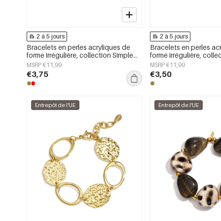
2 à 5 jours
2 à 5 jours
Bracelets en perles acryliques de
Bracelets en perles ac
forme irrégulière, collection Simple
forme irrégulière, coll
Daily Simple, bijoux pour femmes
Daily Simple, bijoux p
MSRP €11,99
MSRP €11,99
€3,75
€3,50
Entrepôt de l'UE
Entrepôt de l'UE