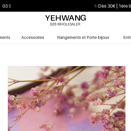
01
S
✨
Dès 30€ | 1ère l
B2B WHOLESALER
ments
Accessoires
Rangements et Porte-bijoux
Ent