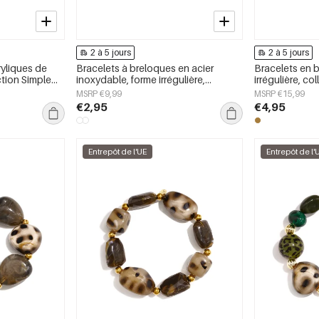
2 à 5 jours
2 à 5 jours
ryliques de
Bracelets à breloques en acier
Bracelets en 
ection Simple
inoxydable, forme irrégulière,
irrégulière, co
our femmes
collection Simple Daily Simple, bijoux
Simple, bijou
MSRP €9,99
MSRP €15,99
pour femmes
€2,95
€4,95
Entrepôt de l'UE
Entrepôt de l'