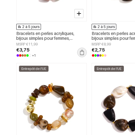
2 à 5 jours
2 à 5 jours
Bracelets en perles acryliques,
Bracelets en perles acr
bijoux simples pour femmes,
bijoux simples pour f
collection Daily Simple
collection Daily Simpl
MSRP €11,99
MSRP €8,99
€3,75
€2,75
+1
Entrepôt de l'UE
Entrepôt de l'UE