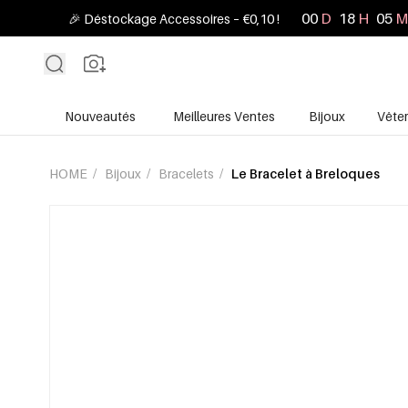
00
D
18
H
05
M
🎉 Déstockage Accessoires – €0,10 !
Nouveautés
Meilleures Ventes
Bijoux
Vête
HOME
/
Bijoux
/
Bracelets
/
Le Bracelet à Breloques