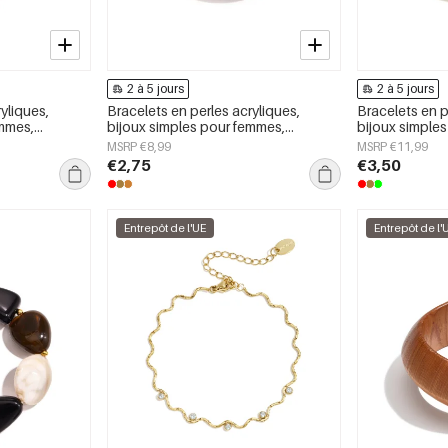
2 à 5 jours
2 à 5 jours
yliques,
Bracelets en perles acryliques,
Bracelets en p
emmes,
bijoux simples pour femmes,
bijoux simple
e
collection Daily Simple
collection Dai
MSRP €8,99
MSRP €11,99
€2,75
€3,50
Entrepôt de l'UE
Entrepôt de l'