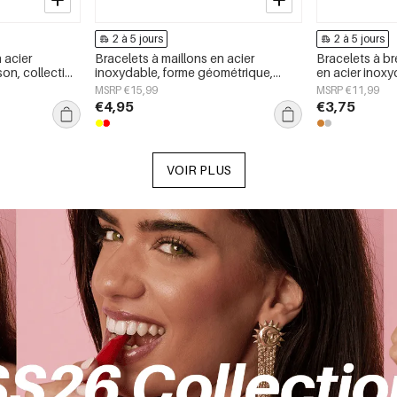
2 à 5 jours
2 à 5 jours
 acier
Bracelets à maillons en acier
Bracelets à b
son, collection
inoxydable, forme géométrique,
en acier inoxy
our femmes
collection Simple Daily Simple, bijoux
Simple Daily S
MSRP €15,99
MSRP €11,99
pour femmes
femmes
€4,95
€3,75
VOIR PLUS