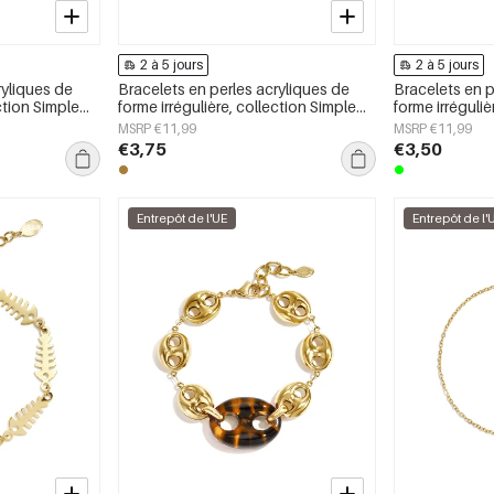
2 à 5 jours
2 à 5 jours
ryliques de
Bracelets en perles acryliques de
Bracelets en p
ection Simple
forme irrégulière, collection Simple
forme irréguliè
our femmes
Daily Simple, bijoux pour femmes
Daily Simple, 
MSRP €11,99
MSRP €11,99
€3,75
€3,50
Entrepôt de l'UE
Entrepôt de l'