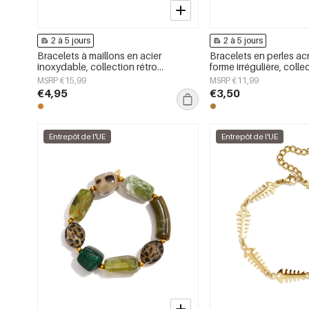
2 à 5 jours
2 à 5 jours
Bracelets à maillons en acier
Bracelets en perles ac
inoxydable, collection rétro
forme irrégulière, coll
classique pour femmes
Daily Simple, bijoux p
MSRP €15,99
MSRP €11,99
€4,95
€3,50
Entrepôt de l'UE
Entrepôt de l'UE