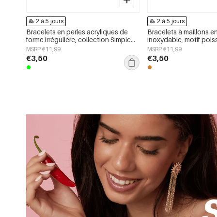
2 à 5 jours
2 à 5 jours
Bracelets en perles acryliques de
Bracelets à maillons en
forme irrégulière, collection Simple
inoxydable, motif pois
Daily Simple, bijoux pour femmes
Daily Simple, bijoux p
MSRP €11,99
MSRP €11,99
€3,50
€3,50