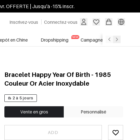
ivr. OFFERTE | Jusqu'à -15% inscr.
Inscrivez-vous
Connectez-vous
repôt en Chine
Dropshipping
Campagnes
Soldes
Bracelet Happy Year Of Birth - 1985
Couleur Or Acier Inoxydable
2 à 5 jours
Vente en gros
Personnalisé
ADD