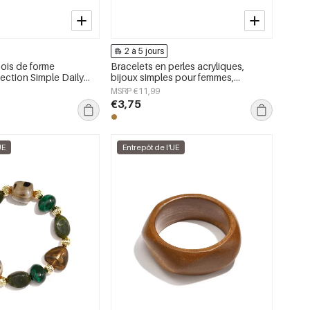
2 à 5 jours
bois de forme
Bracelets en perles acryliques,
llection Simple Daily
bijoux simples pour femmes,
x pour femmes
collection Daily Simple
MSRP €11,99
€3,75
UE
Entrepôt de l'UE