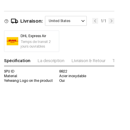
Livraison:
1/1
United States
DHL Express Air
Temps de transit 2
jours ouvrables
Spécification
La description
Livraison & Retour
Télécharg
SPU ID
8822
Material
Acier inoxydable
Yehwang Logo on the product
Oui