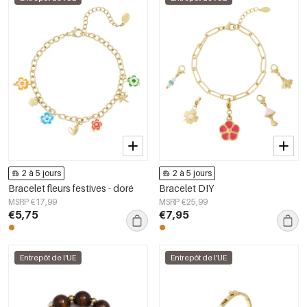
2 à 5 jours
2 à 5 jours
Bracelet fleurs festives - doré
Bracelet DIY
MSRP €17,99
MSRP €25,99
€5,75
€7,95
Entrepôt de l'UE
Entrepôt de l'UE