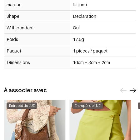
marque
lilli june
Shape
Déclaration
With pendant
Oui
Poids
17.6g
Paquet
1 pièces / paquet
Dimensions
16cm + 3cm + 2cm
À associer avec
Entrepôt de l'UE
Entrepôt de l'UE