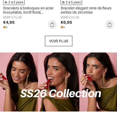
2 à 5 jours
2 à 5 jours
Bracelets à breloques en acier
Bracelet élégant orné de fleurs
inoxydable, motif floral,
serties de zirconias
collection Daily Simple, bijoux
MSRP €15,99
MSRP €22,99
pour femmes
€4,95
€6,95
VOIR PLUS