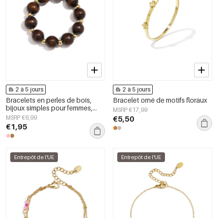
2 à 5 jours
2 à 5 jours
Bracelets en perles de bois,
Bracelet orné de motifs floraux
bijoux simples pour femmes,
MSRP €17,99
collection Daily Simple
MSRP €6,99
€5,50
€1,95
Entrepôt de l'UE
Entrepôt de l'UE