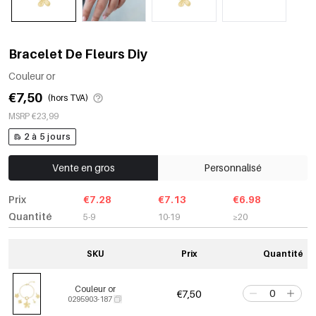
Bracelet De Fleurs Diy
Couleur or
€7,50
(hors TVA)
MSRP €23,99
2 à 5 jours
Vente en gros
Personnalisé
Prix
€7.28
€7.13
€6.98
Quantité
5-9
10-19
≥20
SKU
Prix
Quantité
Couleur or
€7,50
0295903-187