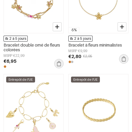
-5%
2 à 5 jours
2 à 5 jours
Bracelet double orné de fleurs
Bracelet à fleurs minimalistes
colorées
MSRP €9,99
MSRP €22,99
€2,80
€2,95
€6,95
Entrepôt de l'UE
Entrepôt de l'UE