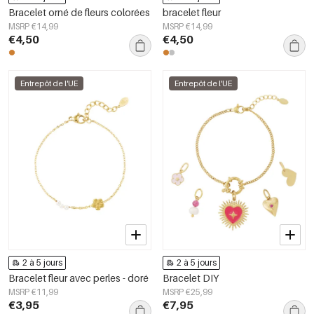
Bracelet orné de fleurs colorées
bracelet fleur
MSRP €14,99
MSRP €14,99
€4,50
€4,50
Entrepôt de l'UE
Entrepôt de l'UE
2 à 5 jours
2 à 5 jours
Bracelet fleur avec perles - doré
Bracelet DIY
MSRP €11,99
MSRP €25,99
€3,95
€7,95