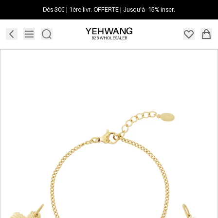
Dès 30€ | 1ère livr. OFFERTE | Jusqu'à -15% inscr.
B2B WHOLESALER