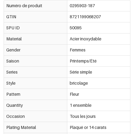
Numéro de produit
0295903-187
GTIN
8721199068207
SPU ID
50095
Material
Acier inoxydable
Gender
Femmes
Saison
Printemps/Été
Series
Série simple
Style
bricolage
Pattern
Fleur
Quantity
1 ensemble
Occasion
Tous les jours
Plating Material
Plaqué or 14 carats