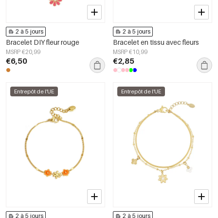
2 à 5 jours
2 à 5 jours
Bracelet DIY fleur rouge
Bracelet en tissu avec fleurs
MSRP €20,99
MSRP €10,99
€6,50
€2,85
Entrepôt de l'UE
Entrepôt de l'UE
2 à 5 jours
2 à 5 jours