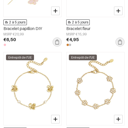
2 à 5 jours
2 à 5 jours
Bracelet papillon DIY
Bracelet fleur
MSRP €20,99
MSRP €15,99
€6,50
€4,95
Entrepôt de l'UE
Entrepôt de l'UE