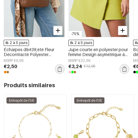
-75%
2 à 5 jours
2 à 5 jours
Écharpes d&#39;été Fleur
Jupe courte en polyester pour
Bo
Décontracté Polyester
femme Design asymétrique à
dé
Accessoires quotidiens
rabat
no
MSRP €6,99
MSRP €32,99
MS
€2,50
€3,24
€
€12,95
Produits similaires
Entrepôt de l'UE
Entrepôt de l'UE