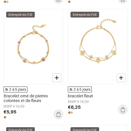
Entrepôt de l'UE
Entrepôt de l'UE
2 à 5 jours
2 à 5 jours
Bracelet orné de pierres
bracelet fleuri
colorées et de fleurs
MSRP €18,99
MSRP €19,99
€6,25
€5,95
Entrepôt de l'UE
Entrepôt de l'UE