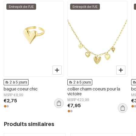
Entrepôt de l'UE
Entrepôt de l'UE
2 à 5 jours
2 à 5 jours
bague coeur chic
collier charm coeurs pour la
bo
victoire
MSRP €8,99
MS
€2,75
MSRP €23,99
€
€7,95
Produits similaires