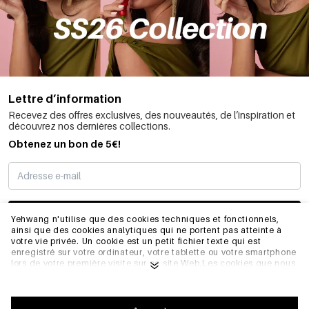
Lettre d’information
Recevez des offres exclusives, des nouveautés, de l’inspiration et
découvrez nos dernières collections.
Obtenez un bon de 5€!
JE M’INSCRIS
Yehwang n'utilise que des cookies techniques et fonctionnels,
ainsi que des cookies analytiques qui ne portent pas atteinte à
votre vie privée. Un cookie est un petit fichier texte qui est
enregistré sur votre ordinateur, votre tablette ou votre smartphone
INFORMATIONS
lors de votre première visite sur ce site Web.Les cookies que nous
utilisons sont nécessaires au fonctionnement technique du site
web et à votre facilité d'utilisation. Ils permettent au site web de
fonctionner correctement et de se souvenir, par exemple, de vos
GÉNÉRAL
préférences. Ils nous permettent également d'optimiser notre site