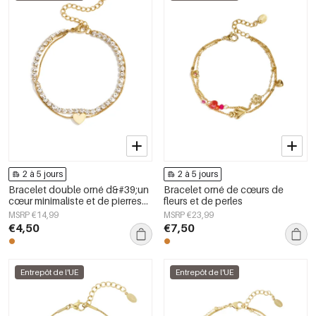
2 à 5 jours
2 à 5 jours
Bracelet double orné d&#39;un
Bracelet orné de cœurs de
cœur minimaliste et de pierres
fleurs et de perles
de zircone
MSRP €14,99
MSRP €23,99
€4,50
€7,50
Entrepôt de l'UE
Entrepôt de l'UE