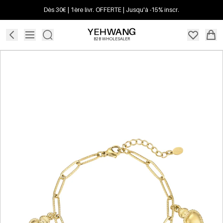
Dès 30€ | 1ère livr. OFFERTE | Jusqu'à -15% inscr.
B2B WHOLESALER