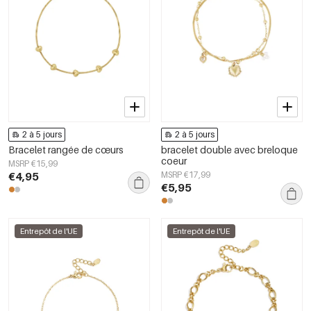
2 à 5 jours
2 à 5 jours
Bracelet rangée de cœurs
bracelet double avec breloque
coeur
MSRP €15,99
€4,95
MSRP €17,99
€5,95
Entrepôt de l'UE
Entrepôt de l'UE