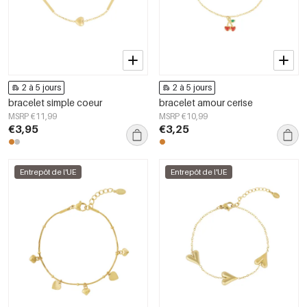
2 à 5 jours
2 à 5 jours
bracelet simple coeur
bracelet amour cerise
MSRP €11,99
MSRP €10,99
€3,95
€3,25
Entrepôt de l'UE
Entrepôt de l'UE