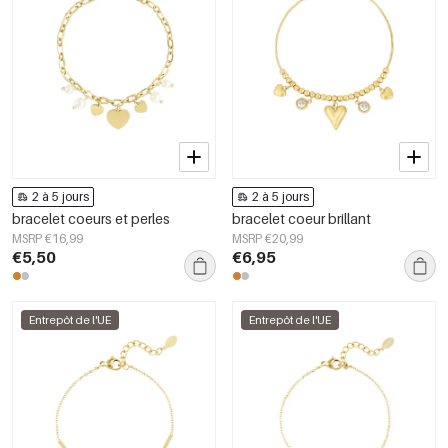
2 à 5 jours
2 à 5 jours
bracelet coeurs et perles
bracelet coeur brillant
MSRP €16,99
MSRP €20,99
€5,50
€6,95
Entrepôt de l'UE
Entrepôt de l'UE