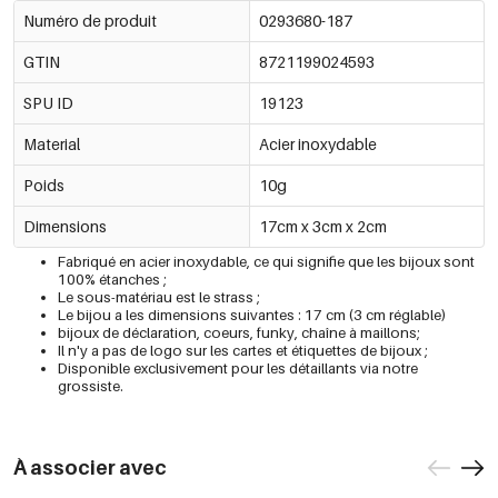
Numéro de produit
0293680-187
GTIN
8721199024593
SPU ID
19123
Material
Acier inoxydable
Poids
10g
Dimensions
17cm x 3cm x 2cm
Fabriqué en acier inoxydable, ce qui signifie que les bijoux sont
100% étanches ;
Le sous-matériau est le strass ;
Le bijou a les dimensions suivantes : 17 cm (3 cm réglable)
bijoux de déclaration, coeurs, funky, chaîne à maillons;
Il n'y a pas de logo sur les cartes et étiquettes de bijoux ;
Disponible exclusivement pour les détaillants via notre
grossiste.
À associer avec