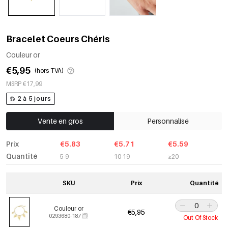
Bracelet Coeurs Chéris
Couleur or
€5,95
(hors TVA)
MSRP €17,99
2 à 5 jours
Vente en gros
Personnalisé
Prix
€5.83
€5.71
€5.59
Quantité
5-9
10-19
≥20
SKU
Prix
Quantité
Couleur or
€5,95
0293680-187
Out Of Stock