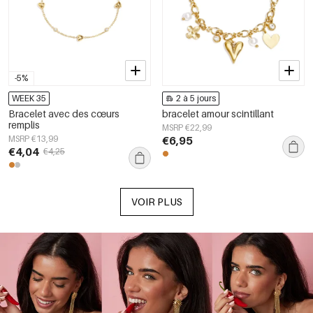
-5%
WEEK 35
2 à 5 jours
Bracelet avec des cœurs
bracelet amour scintillant
remplis
MSRP €22,99
MSRP €13,99
€6,95
€4,04
€4,25
VOIR PLUS