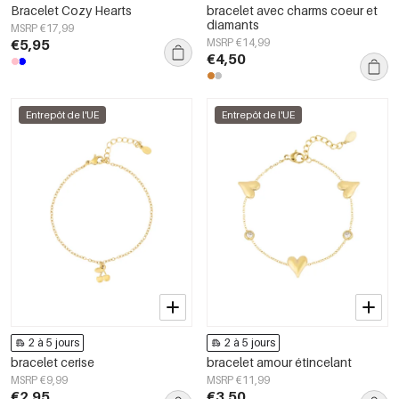
Bracelet Cozy Hearts
bracelet avec charms coeur et
diamants
MSRP €17,99
€5,95
MSRP €14,99
€4,50
Entrepôt de l'UE
Entrepôt de l'UE
2 à 5 jours
2 à 5 jours
bracelet cerise
bracelet amour étincelant
MSRP €9,99
MSRP €11,99
€2,95
€3,50