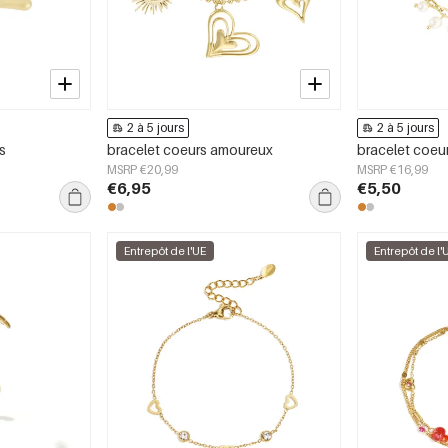
2 à 5 jours
2 à 5 jours
s
bracelet coeurs amoureux
bracelet coeur
MSRP €20,99
MSRP €16,99
€6,95
€5,50
Entrepôt de l'UE
Entrepôt de l'