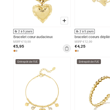
2 à 5 jours
2 à 5 jours
Bracelet cœur audacieux
bracelet coeurs déplié
MSRP €19,99
MSRP €12,99
€5,95
€4,25
Entrepôt de l'UE
Entrepôt de l'UE