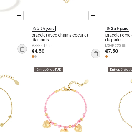
2 à 5 jours
2 à 5 jours
bracelet avec charms coeur et
Bracelet orné 
diamants
de perles
MSRP €14,99
MSRP €23,99
€4,50
€7,50
Entrepôt de l'UE
Entrepôt de l'