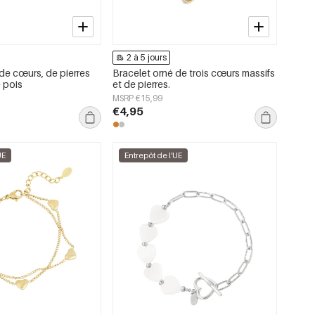
2 à 5 jours
de cœurs, de pierres
Bracelet orné de trois cœurs massifs
 pois
et de pierres.
MSRP €15,99
€4,95
UE
Entrepôt de l'UE