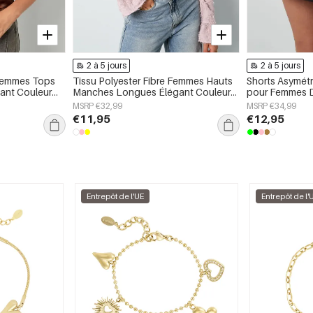
2 à 5 jours
2 à 5 jours
 Femmes Tops
Tissu Polyester Fibre Femmes Hauts
Shorts Asymétr
ant Couleur
Manches Longues Élégant Couleur
pour Femmes D
Unie Printemps/Été
MSRP €32,99
MSRP €34,99
€11,95
€12,95
Entrepôt de l'UE
Entrepôt de l'