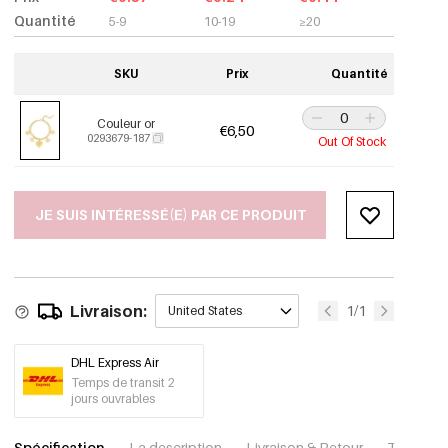
Quantité
5-9
10-19
≥20
SKU
Prix
Quantité
Couleur or
€6,50
0293679-187
Out Of Stock
JE SUIS INTÉRESSÉ(E) PAR CE PRODUIT
Livraison:
1/1
United States
DHL Express Air
Temps de transit 2
jours ouvrables
Spécification
La description
Livraison & Retour
Télécharg