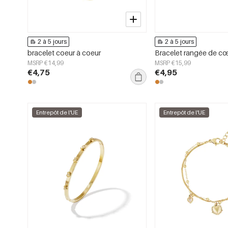
2 à 5 jours
2 à 5 jours
bracelet coeur à coeur
Bracelet rangée de c
MSRP €14,99
MSRP €15,99
€4,75
€4,95
Entrepôt de l'UE
Entrepôt de l'UE