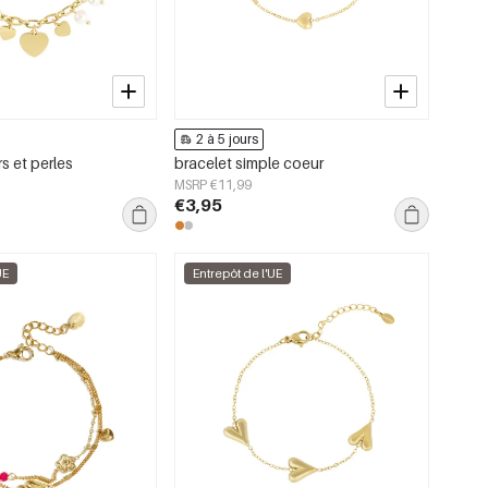
2 à 5 jours
s et perles
bracelet simple coeur
MSRP €11,99
€3,95
UE
Entrepôt de l'UE