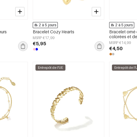
2 à 5 jours
2 à 5 jours
œurs
Bracelet Cozy Hearts
Bracelet orné 
colorées et de
MSRP €17,99
€5,95
MSRP €14,99
€4,50
Entrepôt de l'UE
Entrepôt de l'