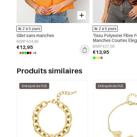
2 à 5 jours
2 à 5 jours
Gilet sans manches
Tissu Polyester Fibre
Manches Courtes Élég
MSRP €34,99
Unie
€12,95
MSRP €37,99
€13,95
+8
Produits similaires
Entrepôt de l'UE
Entrepôt de l'UE