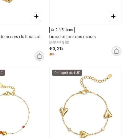
2 à 5 jours
de cœurs de fleurs et
bracelet jour des cœurs
MSRP €9,99
€3,25
UE
Entrepôt de l'UE