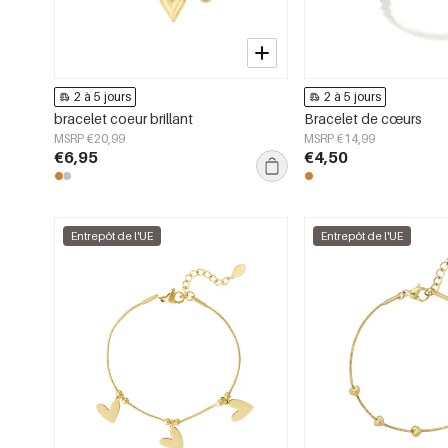
2 à 5 jours
2 à 5 jours
bracelet coeur brillant
Bracelet de cœurs
MSRP €20,99
MSRP €14,99
€6,95
€4,50
Entrepôt de l'UE
Entrepôt de l'UE