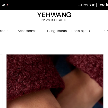
48
S
✨
Dès 30€ | 1ère l
B2B WHOLESALER
ments
Accessoires
Rangements et Porte-bijoux
Ent