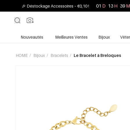
01
D
13
H
39
M
🎉 Déstockage Accessoires – €0,10 !
Nouveautés
Meilleures Ventes
Bijoux
Vête
HOME
/
Bijoux
/
Bracelets
/
Le Bracelet à Breloques