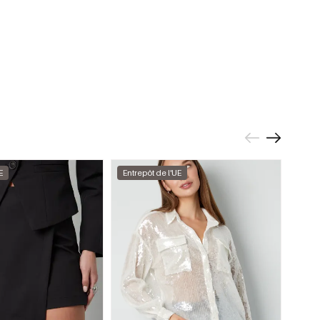
E
Entrepôt de l'UE
Entre