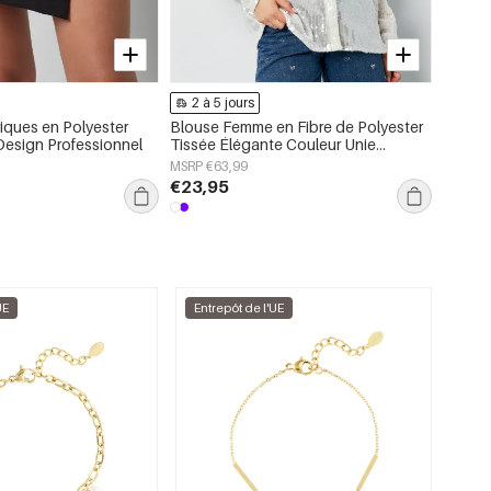
2 à 5 jours
2 à 
iques en Polyester
Blouse Femme en Fibre de Polyester
Écharp
esign Professionnel
Tissée Élégante Couleur Unie
Décont
Printemps/Été
quotid
MSRP €63,99
MSRP €
€23,95
€2,50
UE
Entrepôt de l'UE