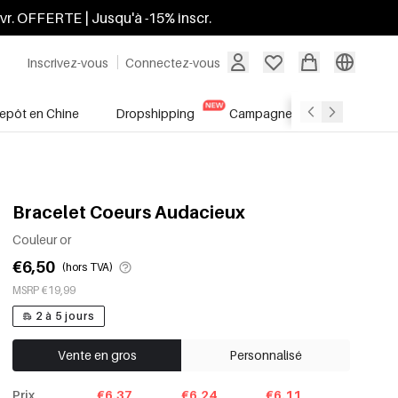
ivr. OFFERTE | Jusqu'à -15% inscr.
Inscrivez-vous
Connectez-vous
repôt en Chine
Dropshipping
Campagnes
Soldes
Bracelet Coeurs Audacieux
Couleur or
€6,50
(hors TVA)
MSRP €19,99
2 à 5 jours
Vente en gros
Personnalisé
Prix
€6.37
€6.24
€6.11