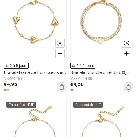
2 à 5 jours
2 à 5 jours
Bracelet orné de trois cœurs massifs et de pierres.
Bracelet double orné d&#39;un cœur minimaliste et de pierres de zircone
MSRP €15,99
MSRP €14,99
€4,95
€4,50
Entrepôt de l'UE
Entrepôt de l'UE