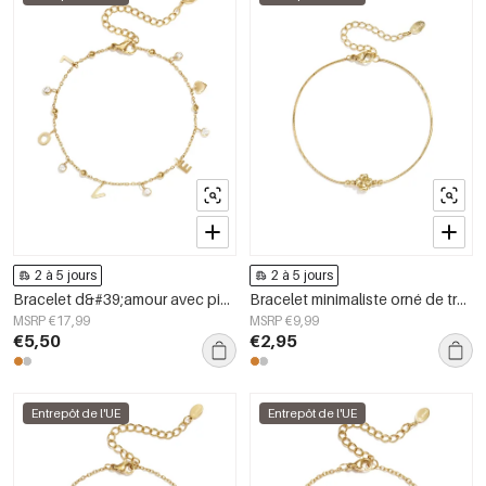
2 à 5 jours
2 à 5 jours
Bracelet d&#39;amour avec pierres pendantes
Bracelet minimaliste orné de trèfles et de perles
MSRP €17,99
MSRP €9,99
€5,50
€2,95
Entrepôt de l'UE
Entrepôt de l'UE