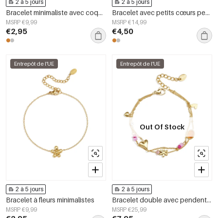
2 à 5 jours
2 à 5 jours
Bracelet minimaliste avec coquillage en spirale
Bracelet avec petits cœurs pendants
MSRP €9,99
MSRP €14,99
€2,95
€4,50
Entrepôt de l'UE
Entrepôt de l'UE
Out Of Stock
2 à 5 jours
2 à 5 jours
Bracelet à fleurs minimalistes
Bracelet double avec pendentifs, perles et pierres variés
MSRP €9,99
MSRP €25,99