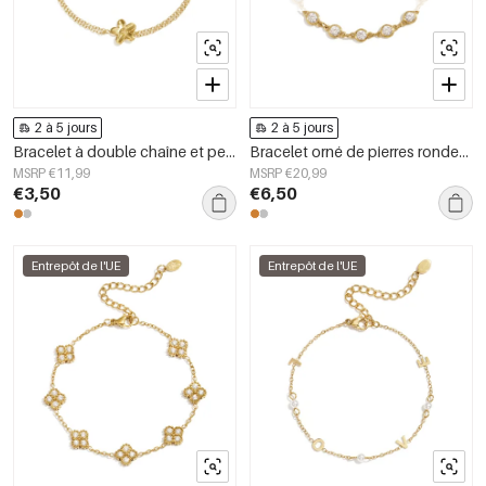
2 à 5 jours
2 à 5 jours
Bracelet à double chaîne et petite fleur
Bracelet orné de pierres rondes en oxyde de zirconium
MSRP €11,99
MSRP €20,99
€3,50
€6,50
Entrepôt de l'UE
Entrepôt de l'UE