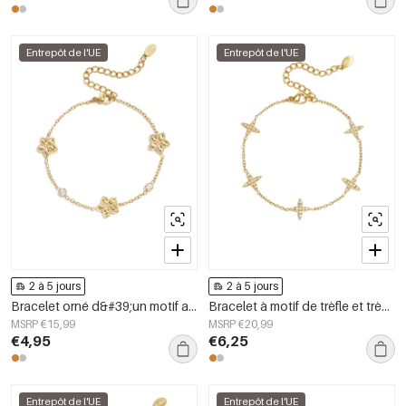
Entrepôt de l'UE
Entrepôt de l'UE
2 à 5 jours
2 à 5 jours
Bracelet orné d&#39;un motif alterné de fleurs et de pierres
Bracelet à motif de trèfle et trèfles incrustés
MSRP €15,99
MSRP €20,99
€4,95
€6,25
Entrepôt de l'UE
Entrepôt de l'UE