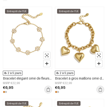
Entrepôt de l'UE
Entrepôt de l'UE
2 à 5 jours
2 à 5 jours
Bracelet élégant orné de fleurs serties de zirconias
Bracelet à gros maillons orné de grands cœurs
MSRP €22,99
MSRP €22,99
€6,95
€6,95
Entrepôt de l'UE
Entrepôt de l'UE