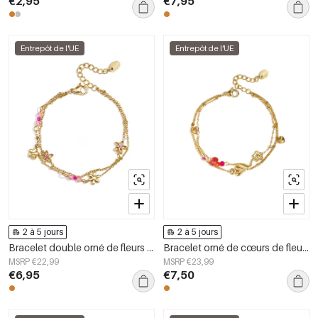
€2,95
€7,95
Entrepôt de l'UE
Entrepôt de l'UE
2 à 5 jours
2 à 5 jours
Bracelet double orné de fleurs colorées
Bracelet orné de cœurs de fleurs et de perles
MSRP €22,99
MSRP €23,99
€6,95
€7,50