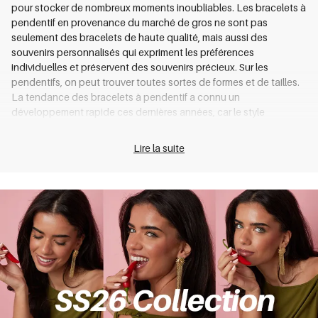
pour stocker de nombreux moments inoubliables. Les bracelets à
pendentif en provenance du marché de gros ne sont pas
seulement des bracelets de haute qualité, mais aussi des
souvenirs personnalisés qui expriment les préférences
individuelles et préservent des souvenirs précieux. Sur les
pendentifs, on peut trouver toutes sortes de formes et de tailles.
La tendance des bracelets à pendentif a connu un
développement rapide ces dernières années, car le style
personnalisé est de plus en plus mis en avant, et ils peuvent être
assortis librement en fonction de l'humeur ou de la tenue.
Lire la suite
Les bracelets à pendentif sont des bijoux
personnalisés
Le marché de gros des
bracelets
de bijoux est un excellent
choix pour les cadeaux personnalisés. Nous fabriquons des
bracelets à pendentif élégants en acier inoxydable de haute
qualité, certains produits sont même ornés de finitions plaquées
or raffinées. En tant que propriétaire d'une entreprise unique