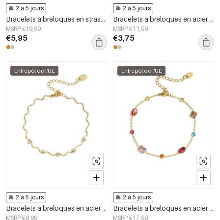
2 à 5 jours
2 à 5 jours
Bracelets à breloques en strass, collection Goutte, bijoux simples pour le quotidien
Bracelets à breloques en acier inoxydable en forme de cœur, collection Daily Simple, bijoux pour femmes
MSRP €19,99
MSRP €11,99
€5,95
€3,75
Entrepôt de l'UE
Entrepôt de l'UE
2 à 5 jours
2 à 5 jours
Bracelets à breloques en acier inoxydable, forme irrégulière, collection Simple Daily Simple, bijoux pour femmes
Bracelets à breloques en acier inoxydable, forme géométrique, collection Simple Daily Simple, bijoux pour femmes
MSRP €9,99
MSRP €17,99