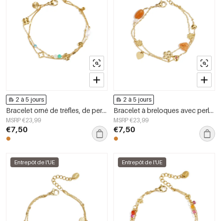
2 à 5 jours
2 à 5 jours
Bracelet orné de trèfles, de perles et de pierres
Bracelet à breloques avec perles orange, fleurs et cœurs
MSRP €23,99
MSRP €23,99
€7,50
€7,50
Entrepôt de l'UE
Entrepôt de l'UE