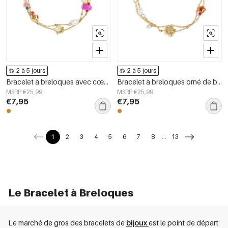
2 à 5 jours
2 à 5 jours
Bracelet à breloques avec cœur, fleur, perle et perles
Bracelet à breloques orné de breloques en forme d&#39;étoile et de fleur, de perles, de pierres et de perles de rocaille
MSRP €25,99
MSRP €25,99
€7,95
€7,95
1
2
3
4
5
6
7
8
...
13
Le Bracelet à Breloques
Le marché de gros des bracelets de
bijoux
est le point de départ