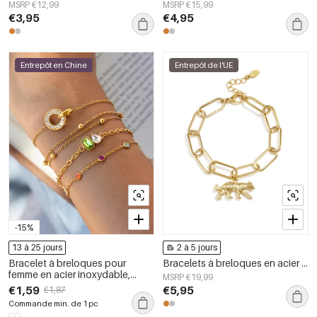
MSRP €12,99
MSRP €15,99
€3,95
€4,95
Entrepôt en Chine
Entrepôt de l'UE
-15%
13 à 25 jours
2 à 5 jours
Bracelet à breloques pour
Bracelets à breloques en acier inoxydable, collection animaux, bijoux simples pour le quotidien
femme en acier inoxydable,
MSRP €19,99
forme géométrique simple
€1,59
€5,95
€1,87
circulaire, couleur or, avec
Commande min. de 1 pc
zircon, étanche.