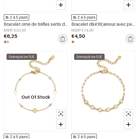
2 à 5 jours
2 à 5 jours
Bracelet orné de trèfles sertis de zirconias
Bracelet d&#39;amour avec perles
MSRP €20,99
MSRP €14,99
€6,25
€4,50
Entrepôt de l'UE
Entrepôt de l'UE
Out Of Stock
2 à 5 jours
2 à 5 jours