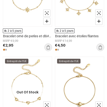
2 à 5 jours
2 à 5 jours
Bracelet orné de perles et d&#39;une étoile filante en pierre
Bracelet avec étoiles filantes
MSRP €9,99
MSRP €14,99
€2,95
€4,50
Entrepôt de l'UE
Entrepôt de l'UE
Out Of Stock