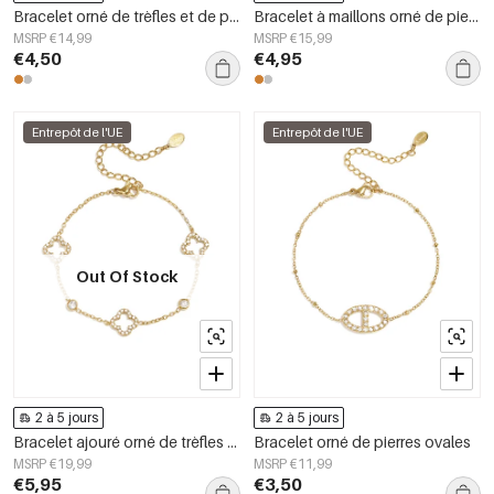
Bracelet orné de trèfles et de pierres rondes en oxyde de zirconium.
Bracelet à maillons orné de pierres rondes en oxyde de zirconium
MSRP €14,99
MSRP €15,99
€4,50
€4,95
Entrepôt de l'UE
Entrepôt de l'UE
Out Of Stock
2 à 5 jours
2 à 5 jours
Bracelet ajouré orné de trèfles et de pierres incrustées.
Bracelet orné de pierres ovales
MSRP €19,99
MSRP €11,99
€5,95
€3,50