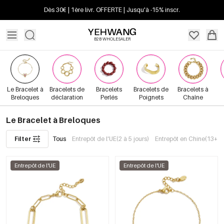
Dès 30€ | 1ère livr. OFFERTE | Jusqu'à -15% inscr.
B2B WHOLESALER
Le Bracelet à
Bracelets de
Bracelets
Bracelets de
Bracelets à
Breloques
déclaration
Perlés
Poignets
Chaîne
Le Bracelet à Breloques
Filter
Tous
Entrepôt de l'UE(2 à 5 jours)
Entrepôt en Chine(13+ jo
Entrepôt de l'UE
Entrepôt de l'UE