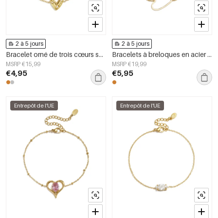
2 à 5 jours
2 à 5 jours
Bracelet orné de trois cœurs sertis de pierres rondes en oxyde de zirconium.
Bracelets à breloques en acier inoxydable plaqué or 14 carats avec cœur, collection simple pour tous les jours, bijoux pour femmes
MSRP €15,99
MSRP €19,99
€4,95
€5,95
Entrepôt de l'UE
Entrepôt de l'UE