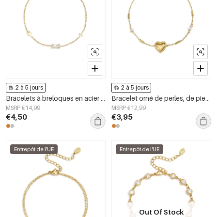
2 à 5 jours
2 à 5 jours
Bracelets à breloques en acier inoxydable, collection Étoile, style décontracté et simple pour femmes
Bracelet orné de perles, de pierres et d&#39;un cœur imposant
MSRP €14,99
MSRP €12,99
€4,50
€3,95
Entrepôt de l'UE
Entrepôt de l'UE
Out Of Stock