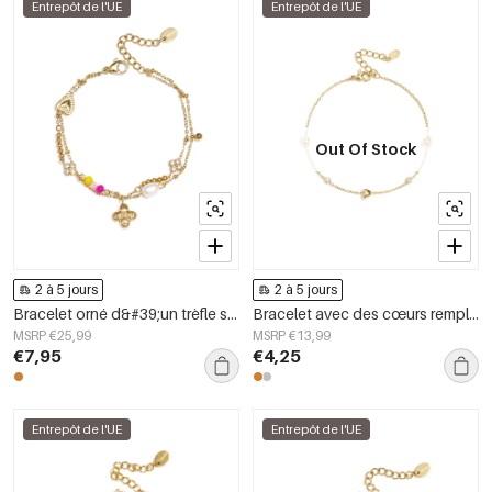
Entrepôt de l'UE
Entrepôt de l'UE
Out Of Stock
2 à 5 jours
2 à 5 jours
Bracelet orné d&#39;un trèfle suspendu, d&#39;une perle et de perles.
Bracelet avec des cœurs remplis
MSRP €25,99
MSRP €13,99
€7,95
€4,25
Entrepôt de l'UE
Entrepôt de l'UE