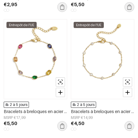
€2,95
€5,50
Entrepôt de l'UE
Entrepôt de l'UE
2 à 5 jours
2 à 5 jours
Bracelets à breloques en acier inoxydable, forme géométrique, collection Simple Daily Simple, bijoux pour femmes
Bracelets à breloques en acier inoxydable, style cercle, collection Daily Simple, bijoux pour femmes
MSRP €17,99
MSRP €14,99
€5,50
€4,50