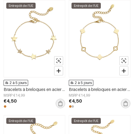
Entrepôt de l'UE
Entrepôt de l'UE
2 à 5 jours
2 à 5 jours
Bracelets à breloques en acier inoxydable plaqué or 14 carats, collection Star Daily Simple, bijoux pour femmes
Bracelets à breloques en acier inoxydable plaqué or 14 carats, collection Trèfle, style simple et quotidien, bijoux pour femmes
MSRP €14,99
MSRP €14,99
€4,50
€4,50
Entrepôt de l'UE
Entrepôt de l'UE