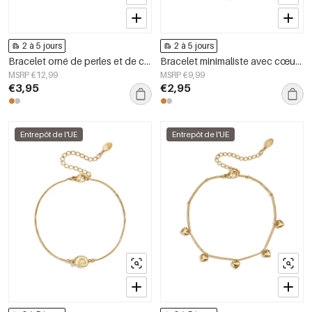
2 à 5 jours
2 à 5 jours
Bracelet orné de perles et de cœurs en pierre
Bracelet minimaliste avec cœur décoré
MSRP €12,99
MSRP €9,99
€3,95
€2,95
Entrepôt de l'UE
Entrepôt de l'UE